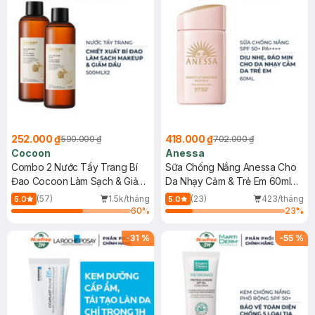
252.000 ₫
418.000 ₫
590.000 ₫
702.000 ₫
Cocoon
Anessa
Combo 2 Nước Tẩy Trang Bí
Sữa Chống Nắng Anessa Cho
Đao Cocoon Làm Sạch & Giảm
Da Nhạy Cảm & Trẻ Em 60ml
Dầu 500ml
(Mới)
(57)
1.5k/tháng
(23)
423/tháng
5.0
5.0
60
%
23
%
-
31
%
-
55
%