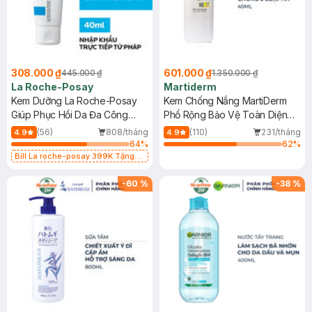
308.000 ₫
601.000 ₫
445.000 ₫
1.350.000 ₫
La Roche-Posay
Martiderm
Kem Dưỡng La Roche-Posay
Kem Chống Nắng MartiDerm
Giúp Phục Hồi Da Đa Công
Phổ Rộng Bảo Vệ Toàn Diện
Dụng 40ml
40ml
(56)
808/tháng
(110)
231/tháng
4.9
4.9
64
%
62
%
Bill La roche-posay 399K Tặng
Gel rửa mặt da dầu nhạy cảm 50ml
(SL có hạn)
-
60
%
-
38
%