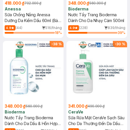
418.000 ₫
348.000 ₫
702.000 ₫
560.000 ₫
Anessa
Bioderma
Sữa Chống Nắng Anessa
Nước Tẩy Trang Bioderma
Dưỡng Da Kiềm Dầu 60ml (Bản
Dành Cho Da Nhạy Cảm 500ml
Mới)
(44)
516/tháng
(228)
839/tháng
4.9
4.9
18
%
39
%
-
38
%
-
30
%
348.000 ₫
341.000 ₫
560.000 ₫
490.000 ₫
Bioderma
CeraVe
Nước Tẩy Trang Bioderma
Sữa Rửa Mặt CeraVe Sạch Sâu
Dành Cho Da Dầu & Hỗn Hợp
Cho Da Thường Đến Da Dầu
500ml
473ml