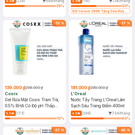
(228)
688/tháng
(116)
1.5k/tháng
4.9
4.9
39
%
50
%
Bill Cerave 299K Tặng Sữa Rửa
Mặt Cerave 30ml (SL có hạn)
-
53
%
-
37
%
139.000 ₫
181.000 ₫
298.000 ₫
289.000 ₫
Cosrx
L'Oreal
Gel Rửa Mặt Cosrx Tràm Trà,
Nước Tẩy Trang L'Oreal Làm
0.5% BHA Có Độ pH Thấp
Sạch Sâu Trang Điểm 400ml
150ml
(173)
(298)
734/tháng
5.0
4.8
10
%
64
%
-
57
%
-
40
%