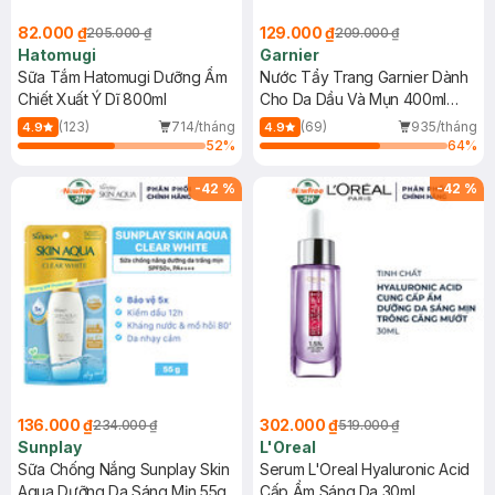
82.000 ₫
129.000 ₫
205.000 ₫
209.000 ₫
Hatomugi
Garnier
Sữa Tắm Hatomugi Dưỡng Ẩm
Nước Tẩy Trang Garnier Dành
Chiết Xuất Ý Dĩ 800ml
Cho Da Dầu Và Mụn 400ml
(Mới)
(123)
714/tháng
(69)
935/tháng
4.9
4.9
52
%
64
%
-
42
%
-
42
%
136.000 ₫
302.000 ₫
234.000 ₫
519.000 ₫
Sunplay
L'Oreal
Sữa Chống Nắng Sunplay Skin
Serum L'Oreal Hyaluronic Acid
Aqua Dưỡng Da Sáng Mịn 55g
Cấp Ẩm Sáng Da 30ml