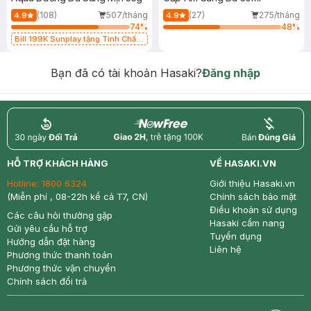
(108)
507/tháng
(27)
275/tháng
4.9
4.9
74
%
48
%
Bill 199K Sunplay tặng Tinh Chất
Chống Nắng 7g trị giá 30K (SL có
hạn)
Bạn đã có tài khoản Hasaki?
Đăng nhập
return
nowfree
price
HỖ TRỢ KHÁCH HÀNG
VỀ HASAKI.VN
Hotline:
1800 6324
Giới thiệu Hasaki.vn
(Miễn phí , 08-22h kể cả T7, CN)
Chính sách bảo mật
Điều khoản sử dụng
Các câu hỏi thường gặp
Hasaki cẩm nang
Gửi yêu cầu hỗ trợ
Tuyển dụng
Hướng dẫn đặt hàng
Liên hệ
Phương thức thanh toán
Phương thức vận chuyển
Chính sách đổi trả