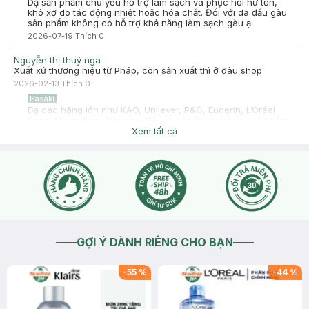
Dạ sản phẩm chủ yếu hỗ trợ làm sạch và phục hồi hư tổn,
khô xơ do tác động nhiệt hoặc hóa chất. Đối với da đầu gàu
sản phẩm không có hỗ trợ khả năng làm sạch gàu ạ.
2026-07-19
Thích
0
Nguyễn thị thuý nga
Xuất xứ thương hiệu từ Pháp, còn sản xuất thì ở đâu shop
2026-02-13
Thích
0
Hasaki
Dạ các hãng lớn như KAO, Unilever, P&G, Eucerin, L’Oréal
Paris, Maybelline, Vaseline đều là các thương hiệu mỹ phẩm
lớn hàng đầu có đặt nhiều nhà máy sản xuất, gia công trên
Xem tất cả
nhiều nước như Từ Việt Nam, Trung Quốc, Indonesia, Thái
Lan... Dù có được sản xuất ở đâu thì các sản phẩm cũng được
cung cấp nguyên liệu, thành phần và được sản xuất theo
công nghệ của hãng với sự giám định nghiêm ngặt của hãng
trước khi được tung ra thị trường và tiêu thụ toàn cầu ạ.
2026-02-14
Thích
0
GỢI Ý DÀNH RIÊNG CHO BẠN
-
55
%
-
44
%