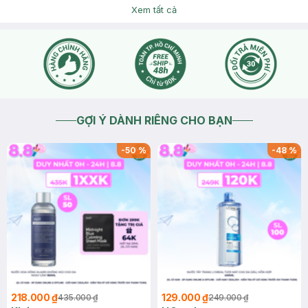
Hasaki Beauty & Clinic, trên Website/App Hasaki. Bạn nhớ
Xem tất cả
theo dõi Fanpage, Website/App Hasaki để cập nhật thông tin
chính xác nhất nhé.
2026-02-04
Thích
0
GỢI Ý DÀNH RIÊNG CHO BẠN
-
50
%
-
48
%
218.000 ₫
129.000 ₫
435.000 ₫
249.000 ₫