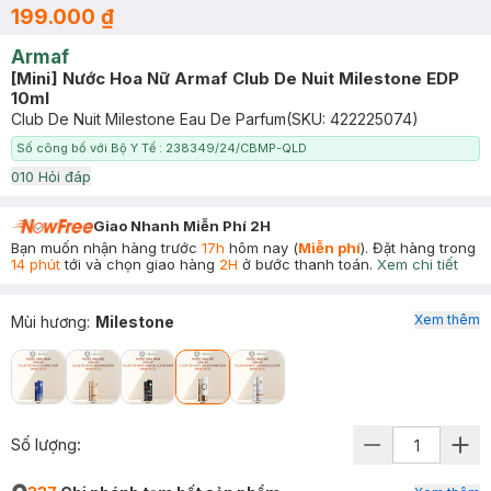
199.000 ₫
Armaf
[Mini] Nước Hoa Nữ Armaf Club De Nuit Milestone EDP
10ml
Club De Nuit Milestone Eau De Parfum
(SKU:
422225074
)
Số công bố với Bộ Y Tế : 238349/24/CBMP-QLD
0
10
Hỏi đáp
Giao Nhanh Miễn Phí 2H
Bạn muốn nhận hàng trước
17h
hôm nay (
Miễn phí
). Đặt hàng trong
14 phút
tới và chọn giao hàng
2H
ở bước thanh toán.
Xem chi tiết
Xem thêm
Mùi hương
:
Milestone
Số lượng: