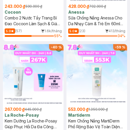
243.000 ₫
428.000 ₫
590.000 ₫
702.000 ₫
Cocoon
Anessa
Combo 2 Nước Tẩy Trang Bí
Sữa Chống Nắng Anessa Cho
Đao Cocoon Làm Sạch & Giảm
Da Nhạy Cảm & Trẻ Em 60ml
Dầu 500ml
(Mới)
(57)
1.6k/tháng
(23)
413/tháng
5.0
5.0
55
%
34
%
-
40
%
-
59
%
267.000 ₫
553.000 ₫
445.000 ₫
1.350.000 ₫
La Roche-Posay
Martiderm
Kem Dưỡng La Roche-Posay
Kem Chống Nắng MartiDerm
Giúp Phục Hồi Da Đa Công
Phổ Rộng Bảo Vệ Toàn Diện