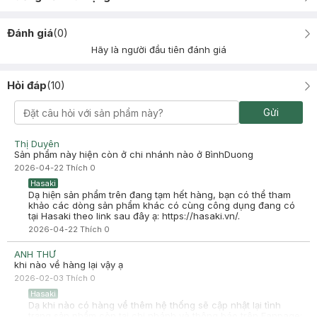
Đánh giá
(
0
)
Hãy là người đầu tiên đánh giá
Hỏi đáp
(
10
)
Gửi
Thị Duyên
Sản phẩm này hiện còn ở chi nhánh nào ở BìnhDuong
2026-04-22
Thích
0
Hasaki
Dạ hiện sản phẩm trên đang tạm hết hàng, bạn có thể tham
khảo các dòng sản phẩm khác có cùng công dụng đang có
tại Hasaki theo link sau đây ạ: https://hasaki.vn/.
2026-04-22
Thích
0
ANH THƯ
khi nào về hàng lại vậy ạ
2026-02-03
Thích
0
Hasaki
Dạ khi nào có hàng về thêm hệ thống sẽ cập nhật lại tình
trạng sản phẩm còn tại chi nhánh và thông báo trên Fanpage: