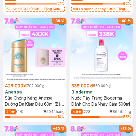
21
%
62
%
Bill Skin1004 từ 399k Tặng Kem
Bill La roche-posay 399K Tặng
Chống Nắng Cho Da Nhạy Cảm
Gel rửa mặt da dầu nhạy cảm 50ml
SPF 50+ 20ml (SL Có Hạn)
(SL có hạn)
-
39
%
-
40
%
428.000 ₫
338.000 ₫
702.000 ₫
560.000 ₫
Anessa
Bioderma
Sữa Chống Nắng Anessa
Nước Tẩy Trang Bioderma
Dưỡng Da Kiềm Dầu 60ml (Bản
Dành Cho Da Nhạy Cảm 500ml
Mới)
(44)
504/tháng
(228)
864/tháng
4.9
4.9
10
%
55
%
-
40
%
-
33
%