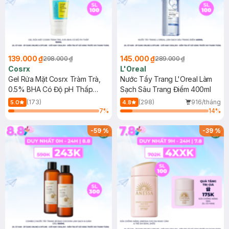
139.000 ₫
145.000 ₫
298.000 ₫
289.000 ₫
Cosrx
L'Oreal
Gel Rửa Mặt Cosrx Tràm Trà,
Nước Tẩy Trang L'Oreal Làm
0.5% BHA Có Độ pH Thấp
Sạch Sâu Trang Điểm 400ml
150ml
(173)
(298)
916/tháng
5.0
4.8
7
%
14
%
-
59
%
-
39
%