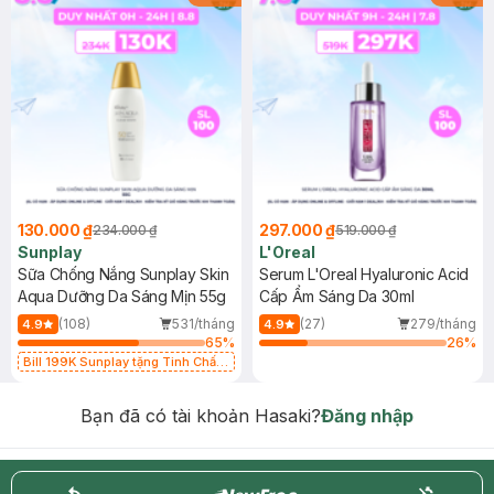
130.000 ₫
297.000 ₫
234.000 ₫
519.000 ₫
Sunplay
L'Oreal
Sữa Chống Nắng Sunplay Skin
Serum L'Oreal Hyaluronic Acid
Aqua Dưỡng Da Sáng Mịn 55g
Cấp Ẩm Sáng Da 30ml
(108)
531/tháng
(27)
279/tháng
4.9
4.9
65
%
26
%
Bill 199K Sunplay tặng Tinh Chất
Chống Nắng 7g trị giá 30K (SL có
hạn)
Bạn đã có tài khoản Hasaki?
Đăng nhập