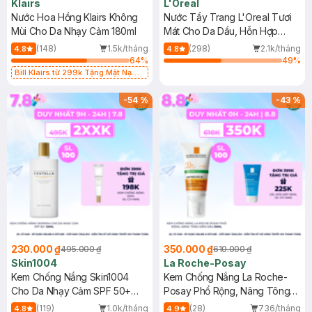
Klairs
L'Oreal
Nước Hoa Hồng Klairs Không
Nước Tẩy Trang L'Oreal Tươi
Mùi Cho Da Nhạy Cảm 180ml
Mát Cho Da Dầu, Hỗn Hợp
400ml
(148)
1.5k/tháng
(298)
2.1k/tháng
4.8
4.8
64
%
49
%
Bill Klairs từ 299k Tặng Mặt Nạ
Làm Dịu Da & Kiểm Soát Dầu Nhờn
25ml (SL Có Hạn)
-
54
%
-
43
%
230.000 ₫
350.000 ₫
495.000 ₫
610.000 ₫
Skin1004
La Roche-Posay
Kem Chống Nắng Skin1004
Kem Chống Nắng La Roche-
Cho Da Nhạy Cảm SPF 50+
Posay Phổ Rộng, Nâng Tông
50ml
Kiềm Dầu 50ml
(119)
1.0k/tháng
(28)
736/tháng
4.8
4.9