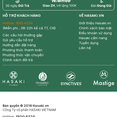
return
nowfree
price
HỖ TRỢ KHÁCH HÀNG
VỀ HASAKI.VN
Hotline:
1800 6324
Giới thiệu Hasaki.vn
(Miễn phí , 08-22h kể cả T7, CN)
Chính sách bảo mật
Điều khoản sử dụng
Các câu hỏi thường gặp
Hasaki cẩm nang
Gửi yêu cầu hỗ trợ
Tuyển dụng
Hướng dẫn đặt hàng
Liên hệ
Phương thức thanh toán
Phương thức vận chuyển
Chính sách đổi trả
Synctives
Clinic
Dermahair
Mastige
Bản quyền © 2016 Hasaki.vn
Công Ty cổ phần HASAKI VIETNAM
Hotline:
1800 6324