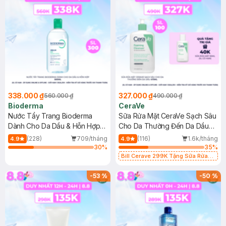
338.000 ₫
327.000 ₫
560.000 ₫
490.000 ₫
Bioderma
CeraVe
Nước Tẩy Trang Bioderma
Sữa Rửa Mặt CeraVe Sạch Sâu
Dành Cho Da Dầu & Hỗn Hợp
Cho Da Thường Đến Da Dầu
500ml
473ml
(228)
709/tháng
(116)
1.6k/tháng
4.9
4.9
30
%
35
%
Bill Cerave 299K Tặng Sữa Rửa
Mặt Cerave 30ml (SL có hạn)
-
53
%
-
50
%