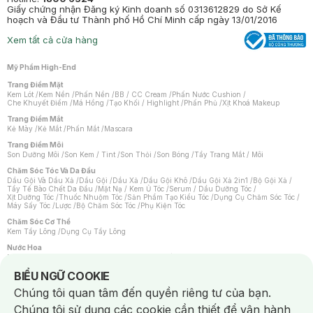
Giấy chứng nhận Đăng ký Kinh doanh số 0313612829 do Sở Kế
hoạch và Đầu tư Thành phố Hồ Chí Minh cấp ngày 13/01/2016
Xem tất cả cửa hàng
Mỹ Phẩm High-End
Trang Điểm Mặt
Kem Lót
/
Kem Nền
/
Phấn Nền
/
BB / CC Cream
/
Phấn Nước Cushion
/
Che Khuyết Điểm
/
Má Hồng
/
Tạo Khối / Highlight
/
Phấn Phủ
/
Xịt Khoá Makeup
Trang Điểm Mắt
Kẻ Mày
/
Kẻ Mắt
/
Phấn Mắt
/
Mascara
Trang Điểm Môi
Son Dưỡng Môi
/
Son Kem / Tint
/
Son Thỏi
/
Son Bóng
/
Tẩy Trang Mắt / Môi
Chăm Sóc Tóc Và Da Đầu
Dầu Gội Và Dầu Xả
/
Dầu Gội
/
Dầu Xả
/
Dầu Gội Khô
/
Dầu Gội Xả 2in1
/
Bộ Gội Xả
/
Tẩy Tế Bào Chết Da Đầu
/
Mặt Nạ / Kem Ủ Tóc
/
Serum / Dầu Dưỡng Tóc
/
Xịt Dưỡng Tóc
/
Thuốc Nhuộm Tóc
/
Sản Phẩm Tạo Kiểu Tóc
/
Dụng Cụ Chăm Sóc Tóc
/
Máy Sấy Tóc
/
Lược
/
Bộ Chăm Sóc Tóc
/
Phụ Kiện Tóc
Chăm Sóc Cơ Thể
Kem Tẩy Lông
/
Dụng Cụ Tẩy Lông
Nước Hoa
Nước Hoa Nữ
/
Nước Hoa Nam
/
Nước Hoa Cao Cấp
/
Xịt Thơm Toàn Thân
/
Nước Hoa Vùng Kín
Notice about cookies usage
BIỂU NGỮ COOKIE
Chăm Sóc Cá Nhân
Chúng tôi quan tâm đến quyền riêng tư của bạn.
Chống Muỗi
/
Khẩu Trang
/
Máy Massage
/
Mặt Nạ Xông Hơi
/
Nước Rửa Tay
/
Sản Phẩm Chăm Sóc Khác
/
Bàn Chải Đánh Răng
/
Bàn Chải Điện
/
Chúng tôi sử dụng các cookie cần thiết để vận hành
Hỗ Trợ Trắng Răng
/
Kem Đánh Răng
/
Máy Tăm Nước
/
Nước Súc Miệng
/