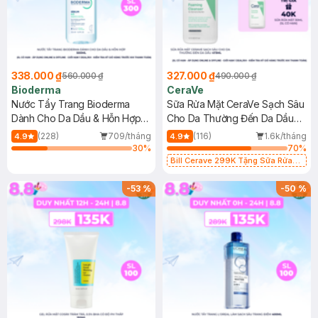
338.000 ₫
327.000 ₫
560.000 ₫
490.000 ₫
Bioderma
CeraVe
Nước Tẩy Trang Bioderma
Sữa Rửa Mặt CeraVe Sạch Sâu
Dành Cho Da Dầu & Hỗn Hợp
Cho Da Thường Đến Da Dầu
500ml
473ml
(228)
709/tháng
(116)
1.6k/tháng
4.9
4.9
30
%
70
%
Bill Cerave 299K Tặng Sữa Rửa
Mặt Cerave 30ml (SL có hạn)
-
53
%
-
50
%