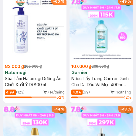
-
60
%
-
49
%
82.000 ₫
107.000 ₫
205.000 ₫
209.000 ₫
Hatomugi
Garnier
Sữa Tắm Hatomugi Dưỡng Ẩm
Nước Tẩy Trang Garnier Dành
Chiết Xuất Ý Dĩ 800ml
Cho Da Dầu Và Mụn 400ml
(Mới)
(123)
714/tháng
(69)
1.1k/tháng
4.9
4.9
52
%
12
%
-
44
%
-
43
%