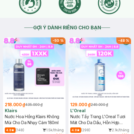
GỢI Ý DÀNH RIÊNG CHO BẠN
-
50
%
-
48
%
218.000 ₫
129.000 ₫
435.000 ₫
249.000 ₫
Klairs
L'Oreal
Nước Hoa Hồng Klairs Không
Nước Tẩy Trang L'Oreal Tươi
Mùi Cho Da Nhạy Cảm 180ml
Mát Cho Da Dầu, Hỗn Hợp
400ml
(148)
1.5k/tháng
(298)
2.1k/tháng
4.8
4.8