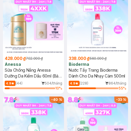
428.000 ₫
338.000 ₫
702.000 ₫
560.000 ₫
Anessa
Bioderma
Sữa Chống Nắng Anessa
Nước Tẩy Trang Bioderma
Dưỡng Da Kiềm Dầu 60ml (Bản
Dành Cho Da Nhạy Cảm 500ml
Mới)
(44)
504/tháng
(228)
864/tháng
4.9
4.9
10
%
55
%
-
40
%
-
33
%