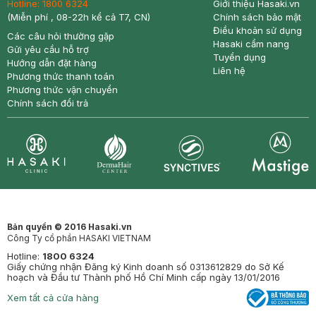
Hotline:
1800 6324
Giới thiệu Hasaki.vn
(Miễn phí , 08-22h kể cả T7, CN)
Chính sách bảo mật
Điều khoản sử dụng
Các câu hỏi thường gặp
Hasaki cẩm nang
Gửi yêu cầu hỗ trợ
Tuyển dụng
Hướng dẫn đặt hàng
Liên hệ
Phương thức thanh toán
Phương thức vận chuyển
Chính sách đổi trả
Synctives
Clinic
Dermahair
Mastige
Bản quyền © 2016 Hasaki.vn
Công Ty cổ phần HASAKI VIETNAM
Hotline:
1800 6324
Giấy chứng nhận Đăng ký Kinh doanh số 0313612829 do Sở Kế
hoạch và Đầu tư Thành phố Hồ Chí Minh cấp ngày 13/01/2016
Xem tất cả cửa hàng