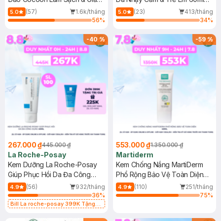
Dầu 500ml
(Mới)
(57)
1.6k/tháng
(23)
413/tháng
5.0
5.0
56
%
34
%
-
40
%
-
59
%
267.000 ₫
553.000 ₫
445.000 ₫
1.350.000 ₫
La Roche-Posay
Martiderm
Kem Dưỡng La Roche-Posay
Kem Chống Nắng MartiDerm
Giúp Phục Hồi Da Đa Công
Phổ Rộng Bảo Vệ Toàn Diện
Dụng 40ml
40ml
(56)
932/tháng
(110)
251/tháng
4.9
4.9
36
%
75
%
Bill La roche-posay 399K Tặng
Gel rửa mặt da dầu nhạy cảm 50ml
(SL có hạn)