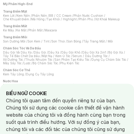
Mỹ Phẩm High-End
Trang Điểm Mặt
Kem Lót
/
Kem Nền
/
Phấn Nền
/
BB / CC Cream
/
Phấn Nước Cushion
/
Che Khuyết Điểm
/
Má Hồng
/
Tạo Khối / Highlight
/
Phấn Phủ
/
Xịt Khoá Makeup
Trang Điểm Mắt
Kẻ Mày
/
Kẻ Mắt
/
Phấn Mắt
/
Mascara
Trang Điểm Môi
Son Dưỡng Môi
/
Son Kem / Tint
/
Son Thỏi
/
Son Bóng
/
Tẩy Trang Mắt / Môi
Chăm Sóc Tóc Và Da Đầu
Dầu Gội Và Dầu Xả
/
Dầu Gội
/
Dầu Xả
/
Dầu Gội Khô
/
Dầu Gội Xả 2in1
/
Bộ Gội Xả
/
Tẩy Tế Bào Chết Da Đầu
/
Mặt Nạ / Kem Ủ Tóc
/
Serum / Dầu Dưỡng Tóc
/
Xịt Dưỡng Tóc
/
Thuốc Nhuộm Tóc
/
Sản Phẩm Tạo Kiểu Tóc
/
Dụng Cụ Chăm Sóc Tóc
/
Máy Sấy Tóc
/
Lược
/
Bộ Chăm Sóc Tóc
/
Phụ Kiện Tóc
Chăm Sóc Cơ Thể
Kem Tẩy Lông
/
Dụng Cụ Tẩy Lông
Nước Hoa
Nước Hoa Nữ
/
Nước Hoa Nam
/
Nước Hoa Cao Cấp
/
Xịt Thơm Toàn Thân
/
Nước Hoa Vùng Kín
Notice about cookies usage
BIỂU NGỮ COOKIE
Chăm Sóc Cá Nhân
Chúng tôi quan tâm đến quyền riêng tư của bạn.
Chống Muỗi
/
Khẩu Trang
/
Máy Massage
/
Mặt Nạ Xông Hơi
/
Nước Rửa Tay
/
Sản Phẩm Chăm Sóc Khác
/
Bàn Chải Đánh Răng
/
Bàn Chải Điện
/
Chúng tôi sử dụng các cookie cần thiết để vận hành
Hỗ Trợ Trắng Răng
/
Kem Đánh Răng
/
Máy Tăm Nước
/
Nước Súc Miệng
/
Tăm / Chỉ Nha Khoa
/
Xịt Thơm Miệng
/
Dung Dịch Vệ Sinh
/
Dưỡng Vùng Kín
/
website của chúng tôi và đồng hành cùng bạn trong
Khăn Ướt Vệ Sinh Vùng Kín
/
Băng Vệ Sinh
/
Tampon
/
Bọt Cạo Râu
/
Dao Cạo Râu
/
Máy Cạo Râu
suốt quá trình điều hướng. Với sự đồng ý của bạn,
Vấn Đề Về Da
chúng tôi và các đối tác của chúng tôi cũng sử dụng
Da Dầu / Lỗ Chân Lông To
/
Da Khô / Mất Nước
/
Da Lão Hóa
/
Da Mụn
/
Da Nhạy Cảm / Kích Ứng
/
Da Xỉn Màu
/
Thâm / Nám / Tàn Nhang
/