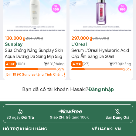
130.000 ₫
297.000 ₫
234.000 ₫
519.000 ₫
Sunplay
L'Oreal
Sữa Chống Nắng Sunplay Skin
Serum L'Oreal Hyaluronic Acid
Aqua Dưỡng Da Sáng Mịn 55g
Cấp Ẩm Sáng Da 30ml
(108)
531/tháng
(27)
279/tháng
4.9
4.9
65
%
26
%
Bill 199K Sunplay tặng Tinh Chất
Chống Nắng 7g trị giá 30K (SL có
hạn)
Bạn đã có tài khoản Hasaki?
Đăng nhập
return
nowfree
price
HỖ TRỢ KHÁCH HÀNG
VỀ HASAKI.VN