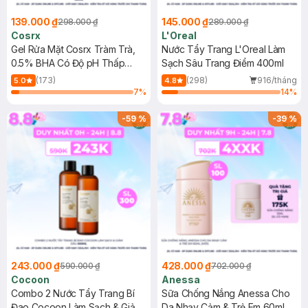
139.000 ₫
145.000 ₫
298.000 ₫
289.000 ₫
Cosrx
L'Oreal
Gel Rửa Mặt Cosrx Tràm Trà,
Nước Tẩy Trang L'Oreal Làm
0.5% BHA Có Độ pH Thấp
Sạch Sâu Trang Điểm 400ml
150ml
(173)
(298)
916/tháng
5.0
4.8
7
%
14
%
-
59
%
-
39
%
243.000 ₫
428.000 ₫
590.000 ₫
702.000 ₫
Cocoon
Anessa
Combo 2 Nước Tẩy Trang Bí
Sữa Chống Nắng Anessa Cho
Đao Cocoon Làm Sạch & Giảm
Da Nhạy Cảm & Trẻ Em 60ml