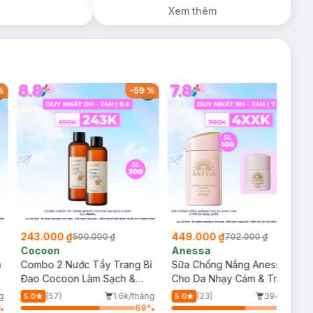
Xem thêm
%
-
59
%
-
36
%
243.000 ₫
449.000 ₫
590.000 ₫
702.000 ₫
Cocoon
Anessa
m
Combo 2 Nước Tẩy Trang Bí
Sữa Chống Nắng Anessa
Đao Cocoon Làm Sạch &
Cho Da Nhạy Cảm & Trẻ Em
Giảm Dầu 500ml
60ml (Mới)
g
(57)
1.6k/tháng
(23)
394/tháng
5.0
5.0
%
69
%
64
%