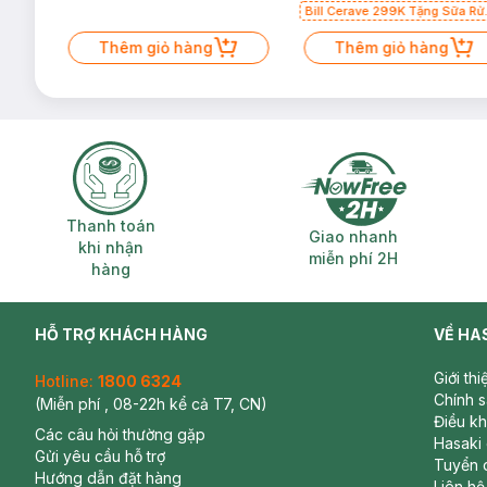
Bill Cerave 299K Tặng Sữa Rử
Mặt Cerave 30ml (SL có hạn)
Thêm giỏ hàng
Thêm giỏ hàng
Thanh toán khi nhận hàng
Giao nhanh miễ
Thanh toán
Giao nhanh
khi nhận
miễn phí 2H
hàng
HỖ TRỢ KHÁCH HÀNG
VỀ HA
Giới th
Hotline:
1800 6324
Chính 
(Miễn phí , 08-22h kể cả T7, CN)
Điều k
Các câu hỏi thường gặp
Hasaki
Gửi yêu cầu hỗ trợ
Tuyển 
Hướng dẫn đặt hàng
Liên hệ