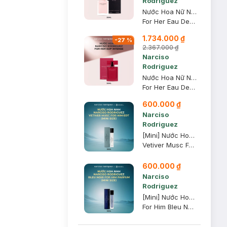
Rodriguez
Nước Hoa Nữ Narciso Rodriguez For Her EDP 30ml
For Her Eau De Parfum
1.734.000 ₫
-
27
%
2.367.000 ₫
Narciso
Rodriguez
Nước Hoa Nữ Narciso Rodriguez For Her EDP Intense 30ml
For Her Eau De Parfum Intense
600.000 ₫
Narciso
Rodriguez
[Mini] Nước Hoa Nam Narciso Rodriguez Vetiver Musc For Him EDT 10ml
Vetiver Musc For Him Eau De Toilette
600.000 ₫
Narciso
Rodriguez
[Mini] Nước Hoa Nam Narciso Rodriguez Bleu Noir Parfum 10ml
For Him Bleu Noir Parfum