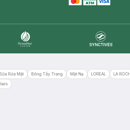
master card
ATM card
visa card
Synctives
Dermahair
Sữa Rửa Mặt
Bông Tẩy Trang
Mặt Nạ
LOREAL
LA ROC
lairs