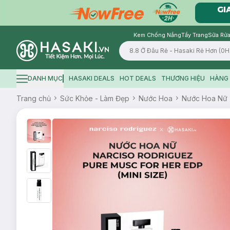
Kem Chống Nắng
Tẩy Trang
Sữa Rửa
Logo
DANH MỤC
HASAKI DEALS
HOT DEALS
THƯƠNG HIỆU
HÀNG 
Hamburger icon
Trang chủ
Sức Khỏe - Làm Đẹp
Nước Hoa
Nước Hoa Nữ