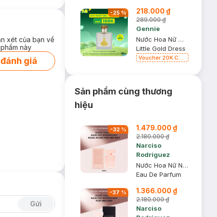
218.000 ₫
-
25
%
289.000 ₫
Gennie
ận xét của bạn về
Nước Hoa Nữ Gennie Little Gold Dress 50ml
 phẩm này
Little Gold Dress
Voucher 20K Cho
 đánh giá
Bill 200K
Diamond, Laura
Annie, Gota,
Gennie, Parision
Sản phẩm cùng thương
(SL có hạn)
hiệu
1.479.000 ₫
-
32
%
2.180.000 ₫
Narciso
Rodriguez
Nước Hoa Nữ Narciso Rodriguez Musc Nude For Her EDP 30ml
Eau De Parfum
1.366.000 ₫
-
37
%
2.180.000 ₫
Gửi
Narciso