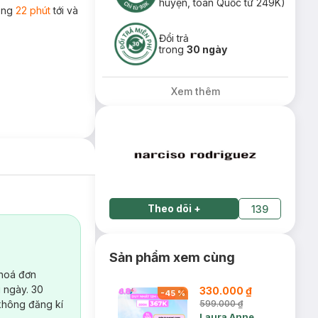
huyện, toàn Quốc từ 249K)
rong
22 phút
tới và
Đổi trả
trong
30 ngày
Xem thêm
Theo dõi
+
139
Sản phẩm xem cùng
 hoá đơn
 ngày. 30
330.000 ₫
-
45
%
không đăng kí
599.000 ₫
Laura Anne