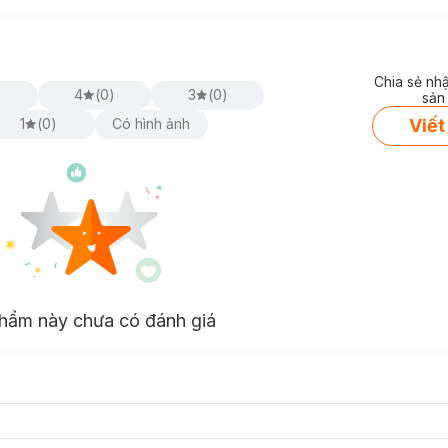
Chia sẻ nh
)
4
(
0
)
3
(
0
)
sản
Viết
1
(
0
)
Có hình ảnh
hẩm này chưa có đánh giá