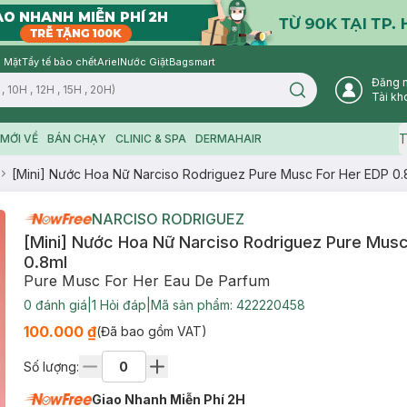
 Mặt
Tẩy tế bào chết
Ariel
Nước Giặt
Bagsmart
Đăng 
Search icon
Tài kh
T
MỚI VỀ
BÁN CHẠY
CLINIC & SPA
DERMAHAIR
[Mini] Nước Hoa Nữ Narciso Rodriguez Pure Musc For Her EDP 0.
NARCISO RODRIGUEZ
[Mini] Nước Hoa Nữ Narciso Rodriguez Pure Musc
0.8ml
Pure Musc For Her Eau De Parfum
0
đánh giá
|
1
Hỏi đáp
|
Mã sản phẩm:
422220458
100.000 ₫
(Đã bao gồm VAT)
Số lượng:
Giao Nhanh Miễn Phí 2H