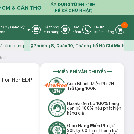
0
nhập
/
Đăng ký
Hệ thống
Bảo
Hỗ trợ
User Icon
Store Icon
Warranty Icon
Phone Icon
Cart I
oản
cửa hàng
hành
khách hàng
ải ứng dụng
Phường 8, Quận 10, Thành phố Hồ Chí Minh
Map icon
8ml
MIỄN PHÍ VẬN CHUYỂN
 For Her EDP
Giao Nhanh Miễn Phí 2H.
Trễ tặng 100K
Hasaki đền bù
100%
hãng
đền bù
100%
nếu phát hiện
hàng giả
Giao Hàng Miễn Phí
(từ
90K tại 60 Tỉnh Thành trừ