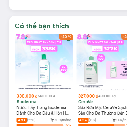
Có thể bạn thích
-
40
%
-
40
%
-
3
338.000 ₫
327.000 ₫
560.000 ₫
490.000 ₫
Bioderma
CeraVe
rma
Nước Tẩy Trang Bioderma
Sữa Rửa Mặt CeraVe Sạc
m
Dành Cho Da Dầu & Hỗn Hợp
Sâu Cho Da Thường Đến 
500ml
Dầu 473ml
/tháng
(228)
709/tháng
(116)
1.6k/t
4.9
4.9
64
%
36
%