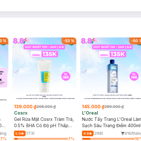
3
%
-
53
%
-
50
139.000 ₫
145.000 ₫
298.000 ₫
289.000 ₫
Cosrx
L'Oreal
h
Gel Rửa Mặt Cosrx Tràm Trà,
Nước Tẩy Trang L'Oreal Là
Da
0.5% BHA Có Độ pH Thấp
Sạch Sâu Trang Điểm 400ml
150ml
háng
(173)
(298)
916/thán
5.0
4.8
77
%
7
%
16