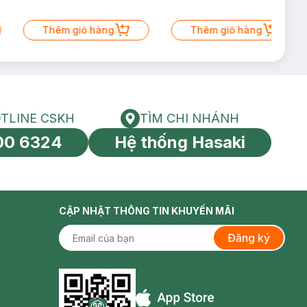
Thêm giỏ hàng
Thêm giỏ hàng
TLINE CSKH
TÌM CHI NHÁNH
HOTLINE CSKH
Tìm chi nhánh
00 6324
Hệ thống Hasaki
tín toàn cầu
CẬP NHẬT THÔNG TIN KHUYẾN MÃI
Đăng ký