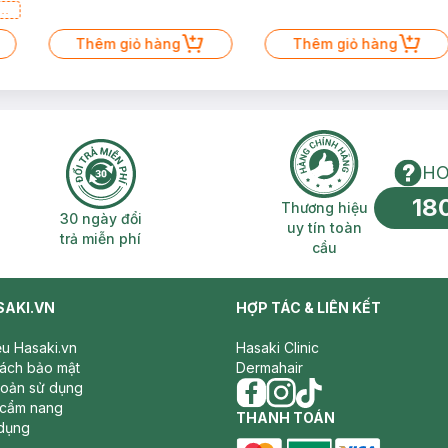
a
Thêm giỏ hàng
Thêm giỏ hàng
HO
18
n phí 2H
30 ngày đổi trả miễn phí
Thương hiệu uy 
Thương hiệu
30 ngày đổi
uy tín toàn
trả miễn phí
cầu
SAKI.VN
HỢP TÁC & LIÊN KẾT
iệu Hasaki.vn
Hasaki Clinic
sách bảo mật
Dermahair
hoản sử dụng
 cẩm nang
facebook
THANH TOÁN
instagram
tiktok
dụng