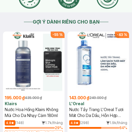
GỢI Ý DÀNH RIÊNG CHO BẠN
-
55
%
-
43
%
195.000 ₫
143.000 ₫
435.000 ₫
249.000 ₫
Klairs
L'Oreal
Nước Hoa Hồng Klairs Không
Nước Tẩy Trang L'Oreal Tươi
Mùi Cho Da Nhạy Cảm 180ml
Mát Cho Da Dầu, Hỗn Hợp
400ml
(148)
1.7k/tháng
(298)
1.9k/tháng
4.8
4.8
29
%
64
%