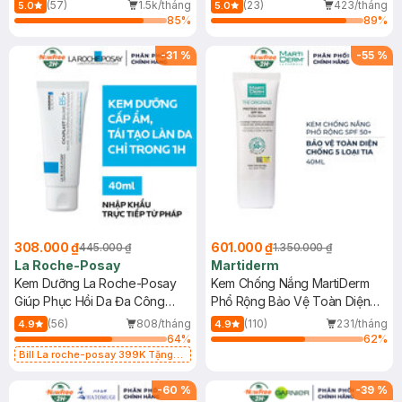
Dầu 500ml
(Mới)
(57)
1.5k/tháng
(23)
423/tháng
5.0
5.0
85
%
89
%
-
31
%
-
55
%
308.000 ₫
601.000 ₫
445.000 ₫
1.350.000 ₫
La Roche-Posay
Martiderm
Kem Dưỡng La Roche-Posay
Kem Chống Nắng MartiDerm
Giúp Phục Hồi Da Đa Công
Phổ Rộng Bảo Vệ Toàn Diện
Dụng 40ml
40ml
(56)
808/tháng
(110)
231/tháng
4.9
4.9
64
%
62
%
Bill La roche-posay 399K Tặng
Gel rửa mặt da dầu nhạy cảm 50ml
(SL có hạn)
-
60
%
-
39
%