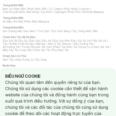
Trang Điểm Mặt
Kem Lót
/
Kem Nền
/
Phấn Nền
/
BB / CC Cream
/
Phấn Nước Cushion
/
Che Khuyết Điểm
/
Má Hồng
/
Tạo Khối / Highlight
/
Phấn Phủ
/
Xịt Khoá Makeup
Trang Điểm Mắt
Kẻ Mày
/
Kẻ Mắt
/
Phấn Mắt
/
Mascara
Trang Điểm Môi
Son Dưỡng Môi
/
Son Kem / Tint
/
Son Thỏi
/
Son Bóng
/
Tẩy Trang Mắt / Môi
Chăm Sóc Tóc Và Da Đầu
Dầu Gội Và Dầu Xả
/
Dầu Gội
/
Dầu Xả
/
Dầu Gội Khô
/
Dầu Gội Xả 2in1
/
Bộ Gội Xả
/
Tẩy Tế Bào Chết Da Đầu
/
Mặt Nạ / Kem Ủ Tóc
/
Serum / Dầu Dưỡng Tóc
/
Xịt Dưỡng Tóc
/
Thuốc Nhuộm Tóc
/
Sản Phẩm Tạo Kiểu Tóc
/
Dụng Cụ Chăm Sóc Tóc
/
Máy Sấy Tóc
/
Lược
/
Bộ Chăm Sóc Tóc
/
Phụ Kiện Tóc
Chăm Sóc Cơ Thể
Kem Tẩy Lông
/
Dụng Cụ Tẩy Lông
Nước Hoa
Nước Hoa Nữ
/
Nước Hoa Nam
/
Nước Hoa Cao Cấp
/
Xịt Thơm Toàn Thân
/
Nước Hoa Vùng Kín
Notice about cookies usage
BIỂU NGỮ COOKIE
Chăm Sóc Cá Nhân
Chúng tôi quan tâm đến quyền riêng tư của bạn.
Chống Muỗi
/
Khẩu Trang
/
Máy Massage
/
Mặt Nạ Xông Hơi
/
Nước Rửa Tay
/
Sản Phẩm Chăm Sóc Khác
/
Bàn Chải Đánh Răng
/
Bàn Chải Điện
/
Chúng tôi sử dụng các cookie cần thiết để vận hành
Hỗ Trợ Trắng Răng
/
Kem Đánh Răng
/
Máy Tăm Nước
/
Nước Súc Miệng
/
Tăm / Chỉ Nha Khoa
/
Xịt Thơm Miệng
/
Dung Dịch Vệ Sinh
/
Dưỡng Vùng Kín
/
website của chúng tôi và đồng hành cùng bạn trong
Khăn Ướt Vệ Sinh Vùng Kín
/
Băng Vệ Sinh
/
Tampon
/
Bọt Cạo Râu
/
Dao Cạo Râu
/
Máy Cạo Râu
suốt quá trình điều hướng. Với sự đồng ý của bạn,
Vấn Đề Về Da
chúng tôi và các đối tác của chúng tôi cũng sử dụng
Da Dầu / Lỗ Chân Lông To
/
Da Khô / Mất Nước
/
Da Lão Hóa
/
Da Mụn
/
Da Nhạy Cảm / Kích Ứng
/
Da Xỉn Màu
/
Thâm / Nám / Tàn Nhang
/
cookie để theo dõi các hoạt động trực tuyến của
Quầng Thâm & Bọng Mắt
/
Sẹo
/
Viêm Da Cơ Địa