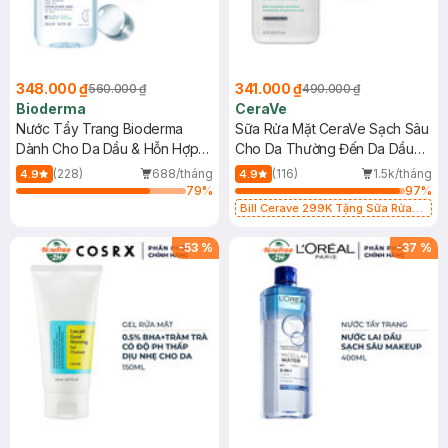
348.000 ₫
341.000 ₫
560.000 ₫
490.000 ₫
Bioderma
CeraVe
Nước Tẩy Trang Bioderma
Sữa Rửa Mặt CeraVe Sạch Sâu
Dành Cho Da Dầu & Hỗn Hợp
Cho Da Thường Đến Da Dầu
500ml
473ml
(228)
688/tháng
(116)
1.5k/tháng
4.9
4.9
79
%
97
%
Bill Cerave 299K Tặng Sữa Rửa
Mặt Cerave 30ml (SL có hạn)
-
53
%
-
37
%