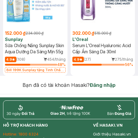
152.000 ₫
302.000 ₫
234.000 ₫
519.000 ₫
Sunplay
L'Oreal
Sữa Chống Nắng Sunplay Skin
Serum L'Oreal Hyaluronic Acid
Aqua Dưỡng Da Sáng Mịn 55g
Cấp Ẩm Sáng Da 30ml
(108)
454/tháng
(27)
275/tháng
4.9
4.9
48
%
56
%
Bill 199K Sunplay tặng Tinh Chất
Chống Nắng 7g trị giá 30K (SL có
hạn)
Bạn đã có tài khoản Hasaki?
Đăng nhập
return
nowfree
price
HỖ TRỢ KHÁCH HÀNG
VỀ HASAKI.VN
Hotline:
1800 6324
Giới thiệu Hasaki.vn