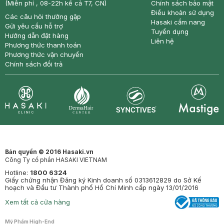
(Miễn phí , 08-22h kể cả T7, CN)
Chính sách bảo mật
Điều khoản sử dụng
Các câu hỏi thường gặp
Hasaki cẩm nang
Gửi yêu cầu hỗ trợ
Tuyển dụng
Hướng dẫn đặt hàng
Liên hệ
Phương thức thanh toán
Phương thức vận chuyển
Chính sách đổi trả
Synctives
Clinic
Dermahair
Mastige
Bản quyền © 2016 Hasaki.vn
Công Ty cổ phần HASAKI VIETNAM
Hotline:
1800 6324
Giấy chứng nhận Đăng ký Kinh doanh số 0313612829 do Sở Kế
hoạch và Đầu tư Thành phố Hồ Chí Minh cấp ngày 13/01/2016
Xem tất cả cửa hàng
Mỹ Phẩm High-End