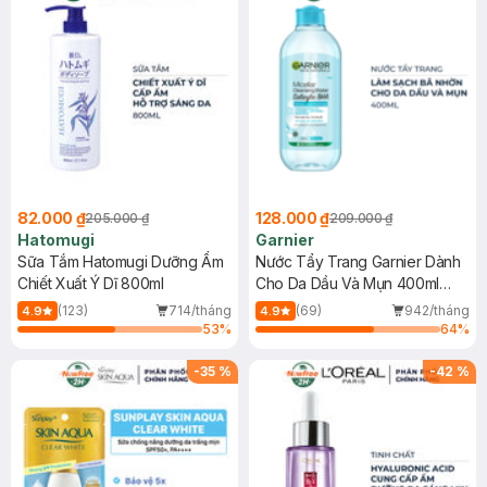
82.000 ₫
128.000 ₫
205.000 ₫
209.000 ₫
Hatomugi
Garnier
Sữa Tắm Hatomugi Dưỡng Ẩm
Nước Tẩy Trang Garnier Dành
Chiết Xuất Ý Dĩ 800ml
Cho Da Dầu Và Mụn 400ml
(Mới)
(123)
714/tháng
(69)
942/tháng
4.9
4.9
53
%
64
%
-
35
%
-
42
%