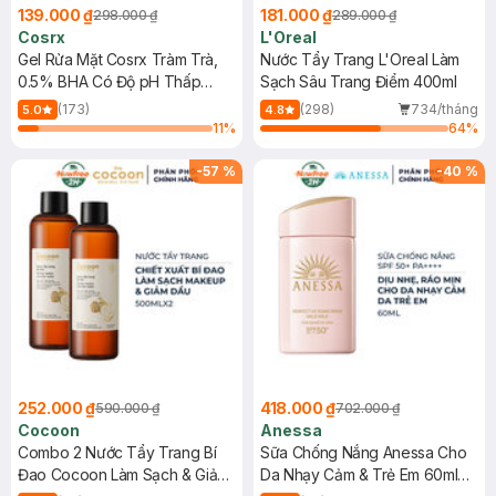
139.000 ₫
181.000 ₫
298.000 ₫
289.000 ₫
Cosrx
L'Oreal
Gel Rửa Mặt Cosrx Tràm Trà,
Nước Tẩy Trang L'Oreal Làm
0.5% BHA Có Độ pH Thấp
Sạch Sâu Trang Điểm 400ml
150ml
(173)
(298)
734/tháng
5.0
4.8
11
%
64
%
-
57
%
-
40
%
252.000 ₫
418.000 ₫
590.000 ₫
702.000 ₫
Cocoon
Anessa
Combo 2 Nước Tẩy Trang Bí
Sữa Chống Nắng Anessa Cho
Đao Cocoon Làm Sạch & Giảm
Da Nhạy Cảm & Trẻ Em 60ml