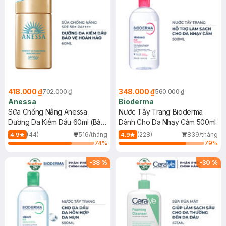
418.000 ₫
348.000 ₫
702.000 ₫
560.000 ₫
Anessa
Bioderma
Sữa Chống Nắng Anessa
Nước Tẩy Trang Bioderma
Dưỡng Da Kiềm Dầu 60ml (Bản
Dành Cho Da Nhạy Cảm 500ml
Mới)
(44)
516/tháng
(228)
839/tháng
4.9
4.9
74
%
79
%
-
38
%
-
30
%