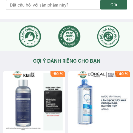
Gửi
GỢI Ý DÀNH RIÊNG CHO BẠN
-
50
%
-
40
%