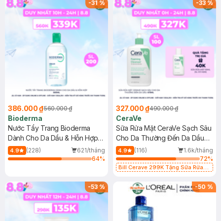
-
31
%
-
33
%
386.000 ₫
327.000 ₫
560.000 ₫
490.000 ₫
Bioderma
CeraVe
Nước Tẩy Trang Bioderma
Sữa Rửa Mặt CeraVe Sạch Sâu
Dành Cho Da Dầu & Hỗn Hợp
Cho Da Thường Đến Da Dầu
500ml
473ml
(228)
621/tháng
(116)
1.6k/tháng
4.9
4.9
64
%
72
%
Bill Cerave 299K Tặng Sữa Rửa
Mặt Cerave 30ml (SL có hạn)
-
53
%
-
50
%