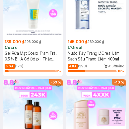
139.000 ₫
145.000 ₫
298.000 ₫
289.000 ₫
Cosrx
L'Oreal
Gel Rửa Mặt Cosrx Tràm Trà,
Nước Tẩy Trang L'Oreal Làm
0.5% BHA Có Độ pH Thấp
Sạch Sâu Trang Điểm 400ml
150ml
(173)
(298)
916/tháng
5.0
4.8
8
%
36
%
-
59
%
-
40
%