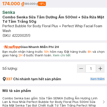
174.000 ₫
189.000 ₫
-
8
%
Senka
Combo Senka Sữa Tắm Dưỡng Ẩm 500ml + Sữa Rửa Mặt
Tơ Tằm Trắng 50g
Perfect Bubble for Body Floral Plus + Perfect Whip Facial Foam
Wash
(SKU:
422200251
)
Giao Nhanh Miễn Phí 2H
Bạn muốn nhận hàng trước
10h
hôm nay. Đặt hàng trước
8h
và chọn
giao hàng
2H
ở bước thanh toán.
Xem chi tiết
Số lượng:
337
Chi nhánh tạm hết sản phẩm
Xem thêm
Mô tả sản phẩm
Combo Senka bao gồm: Sữa Tắm SENKA Dưỡng Ẩm Hương Linh
Lan & Hoa Nhài Perfect Bubble for Body Floral Plus 500ml Sữa
Rửa Mặt Senka Tạo Bọt Chiết Xuất Tơ Tằm Trắng Perfect Whip