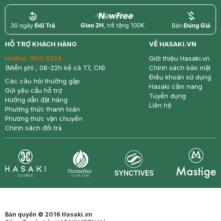
return
nowfree
price
HỖ TRỢ KHÁCH HÀNG
VỀ HASAKI.VN
Hotline:
1800 6324
Giới thiệu Hasaki.vn
(Miễn phí , 08-22h kể cả T7, CN)
Chính sách bảo mật
Điều khoản sử dụng
Các câu hỏi thường gặp
Hasaki cẩm nang
Gửi yêu cầu hỗ trợ
Tuyển dụng
Hướng dẫn đặt hàng
Liên hệ
Phương thức thanh toán
Phương thức vận chuyển
Chính sách đổi trả
Synctives
Clinic
Dermahair
Mastige
Bản quyền © 2016 Hasaki.vn