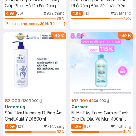
Giúp Phục Hồi Da Đa Công
Phổ Rộng Bảo Vệ Toàn Diện
Dụng 40ml
40ml
(56)
932/tháng
(110)
251/tháng
4.9
4.9
36
%
75
%
Bill La roche-posay 399K Tặng
Gel rửa mặt da dầu nhạy cảm 50ml
(SL có hạn)
-
60
%
-
49
%
82.000 ₫
107.000 ₫
205.000 ₫
209.000 ₫
Hatomugi
Garnier
Sữa Tắm Hatomugi Dưỡng Ẩm
Nước Tẩy Trang Garnier Dành
Chiết Xuất Ý Dĩ 800ml
Cho Da Dầu Và Mụn 400ml
(Mới)
(123)
714/tháng
(69)
1.1k/tháng
4.9
4.9
52
%
54
%