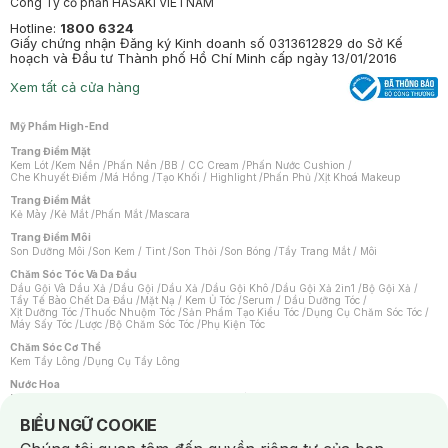
Công Ty cổ phần HASAKI VIETNAM
Hotline:
1800 6324
Giấy chứng nhận Đăng ký Kinh doanh số 0313612829 do Sở Kế
hoạch và Đầu tư Thành phố Hồ Chí Minh cấp ngày 13/01/2016
Xem tất cả cửa hàng
Mỹ Phẩm High-End
Trang Điểm Mặt
Kem Lót
/
Kem Nền
/
Phấn Nền
/
BB / CC Cream
/
Phấn Nước Cushion
/
Che Khuyết Điểm
/
Má Hồng
/
Tạo Khối / Highlight
/
Phấn Phủ
/
Xịt Khoá Makeup
Trang Điểm Mắt
Kẻ Mày
/
Kẻ Mắt
/
Phấn Mắt
/
Mascara
Trang Điểm Môi
Son Dưỡng Môi
/
Son Kem / Tint
/
Son Thỏi
/
Son Bóng
/
Tẩy Trang Mắt / Môi
Chăm Sóc Tóc Và Da Đầu
Dầu Gội Và Dầu Xả
/
Dầu Gội
/
Dầu Xả
/
Dầu Gội Khô
/
Dầu Gội Xả 2in1
/
Bộ Gội Xả
/
Tẩy Tế Bào Chết Da Đầu
/
Mặt Nạ / Kem Ủ Tóc
/
Serum / Dầu Dưỡng Tóc
/
Xịt Dưỡng Tóc
/
Thuốc Nhuộm Tóc
/
Sản Phẩm Tạo Kiểu Tóc
/
Dụng Cụ Chăm Sóc Tóc
/
Máy Sấy Tóc
/
Lược
/
Bộ Chăm Sóc Tóc
/
Phụ Kiện Tóc
Chăm Sóc Cơ Thể
Kem Tẩy Lông
/
Dụng Cụ Tẩy Lông
Nước Hoa
Nước Hoa Nữ
/
Nước Hoa Nam
/
Nước Hoa Cao Cấp
/
Xịt Thơm Toàn Thân
/
Nước Hoa Vùng Kín
Notice about cookies usage
BIỂU NGỮ COOKIE
Chăm Sóc Cá Nhân
Chống Muỗi
/
Khẩu Trang
/
Máy Massage
/
Mặt Nạ Xông Hơi
/
Nước Rửa Tay
/