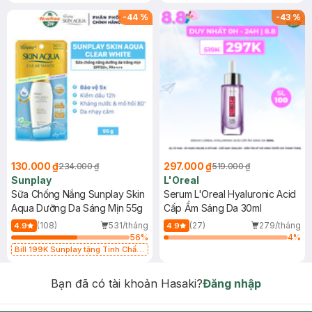
-
44
%
-
43
%
130.000 ₫
297.000 ₫
234.000 ₫
519.000 ₫
Sunplay
L'Oreal
Sữa Chống Nắng Sunplay Skin
Serum L'Oreal Hyaluronic Acid
Aqua Dưỡng Da Sáng Mịn 55g
Cấp Ẩm Sáng Da 30ml
(108)
531/tháng
(27)
279/tháng
4.9
4.9
56
%
4
%
Bill 199K Sunplay tặng Tinh Chất
Chống Nắng 7g trị giá 30K (SL có
hạn)
Bạn đã có tài khoản Hasaki?
Đăng nhập