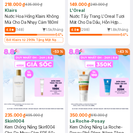
218.000 ₫
149.000 ₫
435.000 ₫
249.000 ₫
Klairs
L'Oreal
Nước Hoa Hồng Klairs Không
Nước Tẩy Trang L'Oreal Tươi
Mùi Cho Da Nhạy Cảm 180ml
Mát Cho Da Dầu, Hỗn Hợp
400ml
(148)
1.5k/tháng
(298)
1.8k/tháng
4.8
4.8
64
%
64
%
Bill Klairs từ 299k Tặng Mặt Nạ
Làm Dịu Da & Kiểm Soát Dầu Nhờn
25ml (SL Có Hạn)
-
53
%
-
43
%
235.000 ₫
350.000 ₫
495.000 ₫
610.000 ₫
Skin1004
La Roche-Posay
Kem Chống Nắng Skin1004
Kem Chống Nắng La Roche-
Cho Da Nhạy Cảm SPF 50+
Posay Phổ Rộng, Nâng Tông