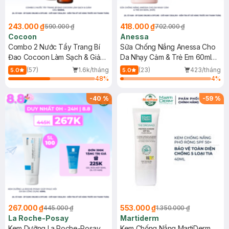
243.000 ₫
418.000 ₫
590.000 ₫
702.000 ₫
Cocoon
Anessa
Combo 2 Nước Tẩy Trang Bí
Sữa Chống Nắng Anessa Cho
Đao Cocoon Làm Sạch & Giảm
Da Nhạy Cảm & Trẻ Em 60ml
Dầu 500ml
(Mới)
(57)
1.6k/tháng
(23)
423/tháng
5.0
5.0
48
%
4
%
-
40
%
-
59
%
267.000 ₫
553.000 ₫
445.000 ₫
1.350.000 ₫
La Roche-Posay
Martiderm
Kem Dưỡng La Roche-Posay
Kem Chống Nắng MartiDerm