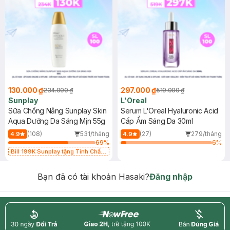
130.000 ₫
297.000 ₫
234.000 ₫
519.000 ₫
Sunplay
L'Oreal
Sữa Chống Nắng Sunplay Skin
Serum L'Oreal Hyaluronic Acid
Aqua Dưỡng Da Sáng Mịn 55g
Cấp Ẩm Sáng Da 30ml
(108)
531/tháng
(27)
279/tháng
4.9
4.9
69
%
6
%
Bill 199K Sunplay tặng Tinh Chất
Chống Nắng 7g trị giá 30K (SL có
hạn)
Bạn đã có tài khoản Hasaki?
Đăng nhập