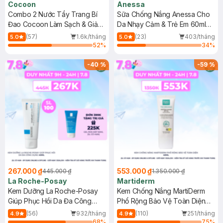
Cocoon
Anessa
Combo 2 Nước Tẩy Trang Bí
Sữa Chống Nắng Anessa Cho
Đao Cocoon Làm Sạch & Giảm
Da Nhạy Cảm & Trẻ Em 60ml
Dầu 500ml
(Mới)
(57)
1.6k/tháng
(23)
403/tháng
5.0
5.0
52
%
34
%
-
40
%
-
59
%
267.000 ₫
553.000 ₫
445.000 ₫
1.350.000 ₫
La Roche-Posay
Martiderm
Kem Dưỡng La Roche-Posay
Kem Chống Nắng MartiDerm
Giúp Phục Hồi Da Đa Công
Phổ Rộng Bảo Vệ Toàn Diện
Dụng 40ml
40ml
(56)
932/tháng
(110)
251/tháng
4.9
4.9
68
%
75
%