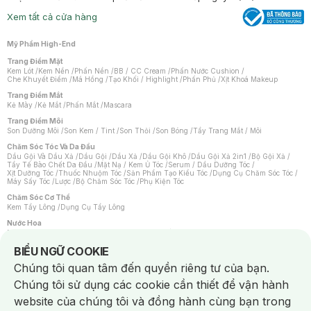
Xem tất cả cửa hàng
Mỹ Phẩm High-End
Trang Điểm Mặt
Kem Lót
/
Kem Nền
/
Phấn Nền
/
BB / CC Cream
/
Phấn Nước Cushion
/
Che Khuyết Điểm
/
Má Hồng
/
Tạo Khối / Highlight
/
Phấn Phủ
/
Xịt Khoá Makeup
Trang Điểm Mắt
Kẻ Mày
/
Kẻ Mắt
/
Phấn Mắt
/
Mascara
Trang Điểm Môi
Son Dưỡng Môi
/
Son Kem / Tint
/
Son Thỏi
/
Son Bóng
/
Tẩy Trang Mắt / Môi
Chăm Sóc Tóc Và Da Đầu
Dầu Gội Và Dầu Xả
/
Dầu Gội
/
Dầu Xả
/
Dầu Gội Khô
/
Dầu Gội Xả 2in1
/
Bộ Gội Xả
/
Tẩy Tế Bào Chết Da Đầu
/
Mặt Nạ / Kem Ủ Tóc
/
Serum / Dầu Dưỡng Tóc
/
Xịt Dưỡng Tóc
/
Thuốc Nhuộm Tóc
/
Sản Phẩm Tạo Kiểu Tóc
/
Dụng Cụ Chăm Sóc Tóc
/
Máy Sấy Tóc
/
Lược
/
Bộ Chăm Sóc Tóc
/
Phụ Kiện Tóc
Chăm Sóc Cơ Thể
Kem Tẩy Lông
/
Dụng Cụ Tẩy Lông
Nước Hoa
Nước Hoa Nữ
/
Nước Hoa Nam
/
Nước Hoa Cao Cấp
/
Xịt Thơm Toàn Thân
/
Nước Hoa Vùng Kín
Notice about cookies usage
BIỂU NGỮ COOKIE
Chăm Sóc Cá Nhân
Chúng tôi quan tâm đến quyền riêng tư của bạn.
Chống Muỗi
/
Khẩu Trang
/
Máy Massage
/
Mặt Nạ Xông Hơi
/
Nước Rửa Tay
/
Sản Phẩm Chăm Sóc Khác
/
Bàn Chải Đánh Răng
/
Bàn Chải Điện
/
Chúng tôi sử dụng các cookie cần thiết để vận hành
Hỗ Trợ Trắng Răng
/
Kem Đánh Răng
/
Máy Tăm Nước
/
Nước Súc Miệng
/
Tăm / Chỉ Nha Khoa
/
Xịt Thơm Miệng
/
Dung Dịch Vệ Sinh
/
Dưỡng Vùng Kín
/
website của chúng tôi và đồng hành cùng bạn trong
Khăn Ướt Vệ Sinh Vùng Kín
/
Băng Vệ Sinh
/
Tampon
/
Bọt Cạo Râu
/
Dao Cạo Râu
/
Máy Cạo Râu