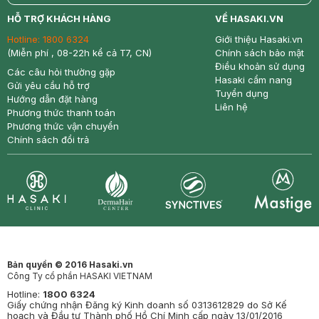
return
nowfree
price
HỖ TRỢ KHÁCH HÀNG
VỀ HASAKI.VN
Hotline:
1800 6324
Giới thiệu Hasaki.vn
(Miễn phí , 08-22h kể cả T7, CN)
Chính sách bảo mật
Điều khoản sử dụng
Các câu hỏi thường gặp
Hasaki cẩm nang
Gửi yêu cầu hỗ trợ
Tuyển dụng
Hướng dẫn đặt hàng
Liên hệ
Phương thức thanh toán
Phương thức vận chuyển
Chính sách đổi trả
Synctives
Clinic
Dermahair
Mastige
Bản quyền © 2016 Hasaki.vn
Công Ty cổ phần HASAKI VIETNAM
Hotline:
1800 6324
Giấy chứng nhận Đăng ký Kinh doanh số 0313612829 do Sở Kế
hoạch và Đầu tư Thành phố Hồ Chí Minh cấp ngày 13/01/2016