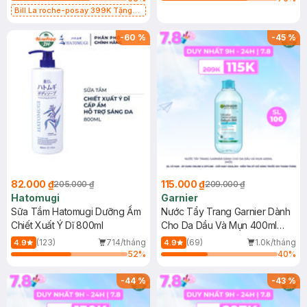
Bill La roche-posay 399K Tặng
Gel rửa mặt da dầu nhạy cảm 50ml
(SL có hạn)
-
60
%
-
45
%
82.000 ₫
115.000 ₫
205.000 ₫
209.000 ₫
Hatomugi
Garnier
Sữa Tắm Hatomugi Dưỡng Ẩm
Nước Tẩy Trang Garnier Dành
Chiết Xuất Ý Dĩ 800ml
Cho Da Dầu Và Mụn 400ml
(Mới)
(123)
714/tháng
(69)
1.0k/tháng
4.9
4.9
52
%
40
%
-
44
%
-
43
%