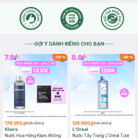
lần mua hàng này, bạn có thể liên hệ hotline 18006324 hoặc
bạn nhấn vào mục " Chat với chúng tôi" để Hasaki hỗ trợ
kiểm tra cho bạn ạ
2026-04-21
Thích
0
GỢI Ý DÀNH RIÊNG CHO BẠN
-
59
%
-
48
%
179.000 ₫
129.000 ₫
435.000 ₫
249.000 ₫
Klairs
L'Oreal
Nước Hoa Hồng Klairs Không
Nước Tẩy Trang L'Oreal Tươi