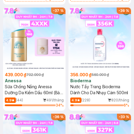
Chống Nắng Cho Da Nhạy Cảm
Gel rửa mặt da dầu nhạy cảm 50ml
SPF 50+ 20ml (SL Có Hạn)
(SL có hạn)
-
37
%
-
36
%
439.000 ₫
356.000 ₫
702.000 ₫
560.000 ₫
Anessa
Bioderma
Sữa Chống Nắng Anessa
Nước Tẩy Trang Bioderma
Dưỡng Da Kiềm Dầu 60ml (Bản
Dành Cho Da Nhạy Cảm 500ml
Mới)
(44)
491/tháng
(228)
820/tháng
4.9
4.9
34
%
6
%
-
36
%
-
33
%