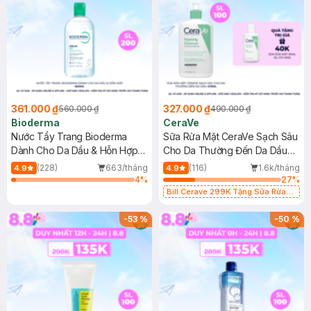
361.000 ₫
327.000 ₫
560.000 ₫
490.000 ₫
Bioderma
CeraVe
Nước Tẩy Trang Bioderma
Sữa Rửa Mặt CeraVe Sạch Sâu
Dành Cho Da Dầu & Hỗn Hợp
Cho Da Thường Đến Da Dầu
500ml
473ml
(228)
663/tháng
(116)
1.6k/tháng
4.9
4.9
4
%
27
%
Bill Cerave 299K Tặng Sữa Rửa
Mặt Cerave 30ml (SL có hạn)
-
53
%
-
50
%