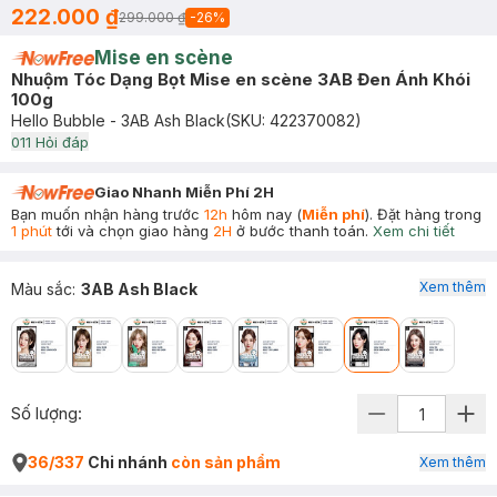
222.000 ₫
299.000 ₫
-
26
%
Mise en scène
Nhuộm Tóc Dạng Bọt Mise en scène 3AB Đen Ánh Khói
100g
Hello Bubble - 3AB Ash Black
(SKU:
422370082
)
0
11
Hỏi đáp
Giao Nhanh Miễn Phí 2H
Bạn muốn nhận hàng trước
12h
hôm nay (
Miễn phí
). Đặt hàng trong
1 phút
tới và chọn giao hàng
2H
ở bước thanh toán.
Xem chi tiết
Xem thêm
Màu sắc
:
3AB Ash Black
Số lượng:
36/337
Chi nhánh
còn sản phẩm
Xem thêm