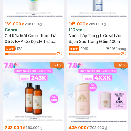
139.000 ₫
145.000 ₫
298.000 ₫
289.000 ₫
Cosrx
L'Oreal
Gel Rửa Mặt Cosrx Tràm Trà,
Nước Tẩy Trang L'Oreal Làm
0.5% BHA Có Độ pH Thấp
Sạch Sâu Trang Điểm 400ml
150ml
(173)
(298)
916/tháng
5.0
4.8
7
%
2
%
-
59
%
-
37
%
243.000 ₫
439.000 ₫
590.000 ₫
702.000 ₫