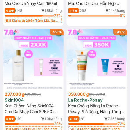
Mùi Cho Da Nhạy Cảm 180ml
Mát Cho Da Dầu, Hỗn Hợp
400ml
(148)
1.8k/tháng
(298)
2.1k/tháng
4.8
4.8
77
%
5
%
Bill Klairs từ 299k Tặng Mặt Nạ
Làm Dịu Da & Kiểm Soát Dầu Nhờn
25ml (SL Có Hạn)
-
52
%
-
43
%
237.000 ₫
350.000 ₫
495.000 ₫
610.000 ₫
Skin1004
La Roche-Posay
Kem Chống Nắng Skin1004
Kem Chống Nắng La Roche-
Cho Da Nhạy Cảm SPF 50+
Posay Phổ Rộng, Nâng Tông
50ml
Kiềm Dầu 50ml
(119)
1.0k/tháng
(28)
736/tháng
4.8
4.9
28
%
72
%
Bill Skin1004 từ 399k Tặng Kem
Bill La roche-posay 399K Tặng