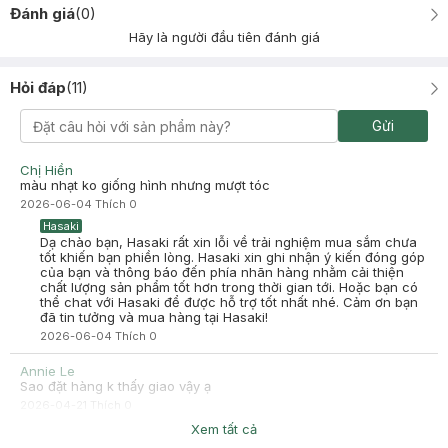
Đánh giá
(
0
)
Hãy là người đầu tiên đánh giá
Hỏi đáp
(
11
)
Gửi
Chị Hiền
màu nhạt ko giống hình nhưng mượt tóc
2026-06-04
Thích
0
Hasaki
Dạ chào bạn, Hasaki rất xin lỗi về trải nghiệm mua sắm chưa
tốt khiến bạn phiền lòng. Hasaki xin ghi nhận ý kiến đóng góp
của bạn và thông báo đến phía nhãn hàng nhằm cải thiện
chất lượng sản phẩm tốt hơn trong thời gian tới. Hoặc bạn có
thể chat với Hasaki để được hỗ trợ tốt nhất nhé. Cảm ơn bạn
đã tin tưởng và mua hàng tại Hasaki!
2026-06-04
Thích
0
Annie Le
Sao đặt hàng k thấy giao vậy ạ
2026-04-21
Thích
0
Hasaki
Xem tất cả
Dạ Hasaki rất xin lỗi bạn về trải nghiệm chưa trọn vẹn trong