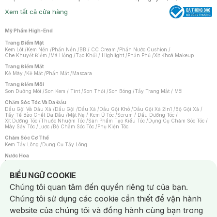
Xem tất cả cửa hàng
Mỹ Phẩm High-End
Trang Điểm Mặt
Kem Lót
/
Kem Nền
/
Phấn Nền
/
BB / CC Cream
/
Phấn Nước Cushion
/
Che Khuyết Điểm
/
Má Hồng
/
Tạo Khối / Highlight
/
Phấn Phủ
/
Xịt Khoá Makeup
Trang Điểm Mắt
Kẻ Mày
/
Kẻ Mắt
/
Phấn Mắt
/
Mascara
Trang Điểm Môi
Son Dưỡng Môi
/
Son Kem / Tint
/
Son Thỏi
/
Son Bóng
/
Tẩy Trang Mắt / Môi
Chăm Sóc Tóc Và Da Đầu
Dầu Gội Và Dầu Xả
/
Dầu Gội
/
Dầu Xả
/
Dầu Gội Khô
/
Dầu Gội Xả 2in1
/
Bộ Gội Xả
/
Tẩy Tế Bào Chết Da Đầu
/
Mặt Nạ / Kem Ủ Tóc
/
Serum / Dầu Dưỡng Tóc
/
Xịt Dưỡng Tóc
/
Thuốc Nhuộm Tóc
/
Sản Phẩm Tạo Kiểu Tóc
/
Dụng Cụ Chăm Sóc Tóc
/
Máy Sấy Tóc
/
Lược
/
Bộ Chăm Sóc Tóc
/
Phụ Kiện Tóc
Chăm Sóc Cơ Thể
Kem Tẩy Lông
/
Dụng Cụ Tẩy Lông
Nước Hoa
Nước Hoa Nữ
/
Nước Hoa Nam
/
Nước Hoa Cao Cấp
/
Xịt Thơm Toàn Thân
/
Nước Hoa Vùng Kín
Notice about cookies usage
BIỂU NGỮ COOKIE
Chăm Sóc Cá Nhân
Chúng tôi quan tâm đến quyền riêng tư của bạn.
Chống Muỗi
/
Khẩu Trang
/
Máy Massage
/
Mặt Nạ Xông Hơi
/
Nước Rửa Tay
/
Sản Phẩm Chăm Sóc Khác
/
Bàn Chải Đánh Răng
/
Bàn Chải Điện
/
Chúng tôi sử dụng các cookie cần thiết để vận hành
Hỗ Trợ Trắng Răng
/
Kem Đánh Răng
/
Máy Tăm Nước
/
Nước Súc Miệng
/
Tăm / Chỉ Nha Khoa
/
Xịt Thơm Miệng
/
Dung Dịch Vệ Sinh
/
Dưỡng Vùng Kín
/
website của chúng tôi và đồng hành cùng bạn trong
Khăn Ướt Vệ Sinh Vùng Kín
/
Băng Vệ Sinh
/
Tampon
/
Bọt Cạo Râu
/
Dao Cạo Râu
/
Máy Cạo Râu