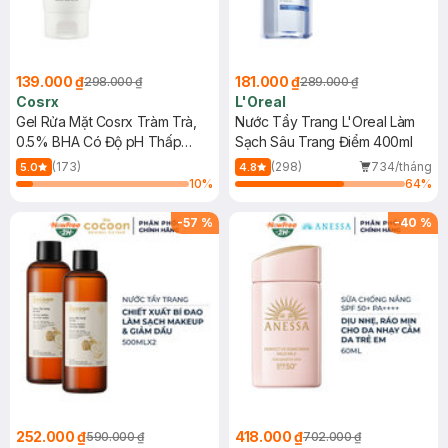
139.000 ₫
181.000 ₫
298.000 ₫
289.000 ₫
Cosrx
L'Oreal
Gel Rửa Mặt Cosrx Tràm Trà,
Nước Tẩy Trang L'Oreal Làm
0.5% BHA Có Độ pH Thấp
Sạch Sâu Trang Điểm 400ml
150ml
(173)
(298)
734/tháng
5.0
4.8
10
%
64
%
-
57
%
-
40
%
252.000 ₫
418.000 ₫
590.000 ₫
702.000 ₫