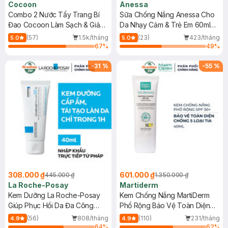
Cocoon
Anessa
Combo 2 Nước Tẩy Trang Bí
Sữa Chống Nắng Anessa Cho
Đao Cocoon Làm Sạch & Giảm
Da Nhạy Cảm & Trẻ Em 60ml
Dầu 500ml
(Mới)
(57)
1.5k/tháng
(23)
423/tháng
5.0
5.0
67
%
49
%
-
31
%
-
55
%
308.000 ₫
601.000 ₫
445.000 ₫
1.350.000 ₫
La Roche-Posay
Martiderm
Kem Dưỡng La Roche-Posay
Kem Chống Nắng MartiDerm
Giúp Phục Hồi Da Đa Công
Phổ Rộng Bảo Vệ Toàn Diện
Dụng 40ml
40ml
(56)
808/tháng
(110)
231/tháng
4.9
4.9
64
%
62
%