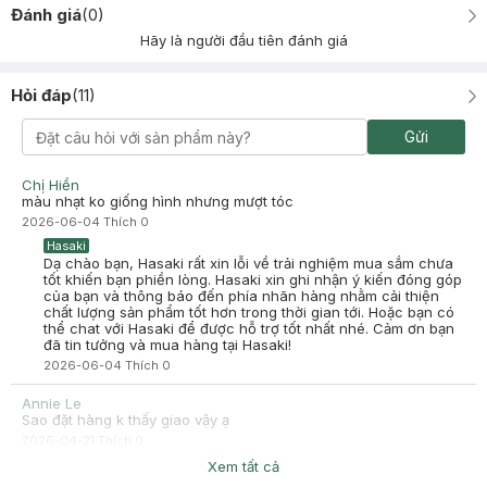
Đánh giá
(
0
)
Hãy là người đầu tiên đánh giá
Hỏi đáp
(
11
)
Gửi
Chị Hiền
màu nhạt ko giống hình nhưng mượt tóc
2026-06-04
Thích
0
Hasaki
Dạ chào bạn, Hasaki rất xin lỗi về trải nghiệm mua sắm chưa
tốt khiến bạn phiền lòng. Hasaki xin ghi nhận ý kiến đóng góp
của bạn và thông báo đến phía nhãn hàng nhằm cải thiện
chất lượng sản phẩm tốt hơn trong thời gian tới. Hoặc bạn có
thể chat với Hasaki để được hỗ trợ tốt nhất nhé. Cảm ơn bạn
đã tin tưởng và mua hàng tại Hasaki!
2026-06-04
Thích
0
Annie Le
Sao đặt hàng k thấy giao vậy ạ
2026-04-21
Thích
0
Hasaki
Xem tất cả
Dạ Hasaki rất xin lỗi bạn về trải nghiệm chưa trọn vẹn trong