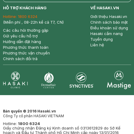
return
nowfree
price
HỖ TRỢ KHÁCH HÀNG
VỀ HASAKI.VN
Hotline:
1800 6324
Giới thiệu Hasaki.vn
(Miễn phí , 08-22h kể cả T7, CN)
Chính sách bảo mật
Điều khoản sử dụng
Các câu hỏi thường gặp
Hasaki cẩm nang
Gửi yêu cầu hỗ trợ
Tuyển dụng
Hướng dẫn đặt hàng
Liên hệ
Phương thức thanh toán
Phương thức vận chuyển
Chính sách đổi trả
Synctives
Clinic
Dermahair
Mastige
Bản quyền © 2016 Hasaki.vn
Công Ty cổ phần HASAKI VIETNAM
Hotline:
1800 6324
Giấy chứng nhận Đăng ký Kinh doanh số 0313612829 do Sở Kế
hoạch và Đầu tư Thành phố Hồ Chí Minh cấp ngày 13/01/2016