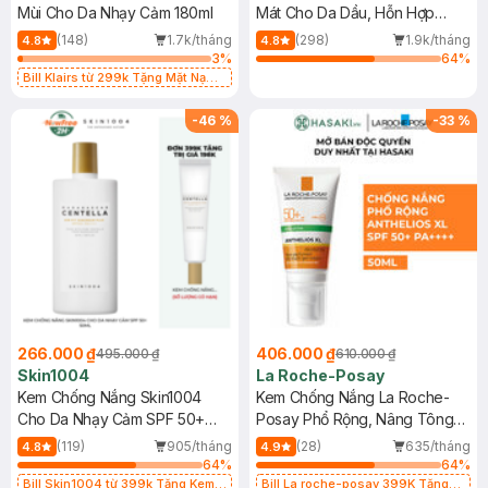
Mùi Cho Da Nhạy Cảm 180ml
Mát Cho Da Dầu, Hỗn Hợp
400ml
(148)
1.7k/tháng
(298)
1.9k/tháng
4.8
4.8
3
%
64
%
Bill Klairs từ 299k Tặng Mặt Nạ
Làm Dịu Da & Kiểm Soát Dầu Nhờn
25ml (SL Có Hạn)
-
46
%
-
33
%
266.000 ₫
406.000 ₫
495.000 ₫
610.000 ₫
Skin1004
La Roche-Posay
Kem Chống Nắng Skin1004
Kem Chống Nắng La Roche-
Cho Da Nhạy Cảm SPF 50+
Posay Phổ Rộng, Nâng Tông
50ml
Kiềm Dầu 50ml
(119)
905/tháng
(28)
635/tháng
4.8
4.9
64
%
64
%
Bill Skin1004 từ 399k Tặng Kem
Bill La roche-posay 399K Tặng