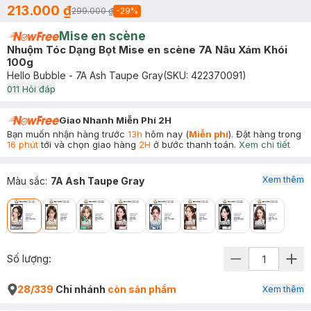
213.000 ₫
299.000 ₫
-
29
%
Mise en scène
Nhuộm Tóc Dạng Bọt Mise en scène 7A Nâu Xám Khói
100g
Hello Bubble - 7A Ash Taupe Gray
(SKU:
422370091
)
0
11
Hỏi đáp
Giao Nhanh Miễn Phí 2H
Bạn muốn nhận hàng trước
13h
hôm nay (
Miễn phí
). Đặt hàng trong
16 phút
tới và chọn giao hàng
2H
ở bước thanh toán.
Xem chi tiết
Xem thêm
Màu sắc
:
7A Ash Taupe Gray
Số lượng:
28/339
Chi nhánh
còn sản phẩm
Xem thêm