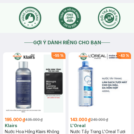
lần mua hàng này, bạn có thể liên hệ hotline 18006324 hoặc
bạn nhấn vào mục " Chat với chúng tôi" để Hasaki hỗ trợ
kiểm tra cho bạn ạ
2026-04-21
Thích
0
GỢI Ý DÀNH RIÊNG CHO BẠN
-
55
%
-
43
%
195.000 ₫
143.000 ₫
435.000 ₫
249.000 ₫
Klairs
L'Oreal
Nước Hoa Hồng Klairs Không
Nước Tẩy Trang L'Oreal Tươi