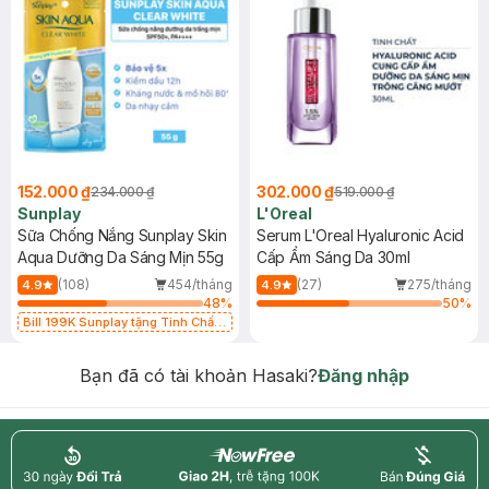
152.000 ₫
302.000 ₫
234.000 ₫
519.000 ₫
Sunplay
L'Oreal
Sữa Chống Nắng Sunplay Skin
Serum L'Oreal Hyaluronic Acid
Aqua Dưỡng Da Sáng Mịn 55g
Cấp Ẩm Sáng Da 30ml
(108)
454/tháng
(27)
275/tháng
4.9
4.9
48
%
50
%
Bill 199K Sunplay tặng Tinh Chất
Chống Nắng 7g trị giá 30K (SL có
hạn)
Bạn đã có tài khoản Hasaki?
Đăng nhập