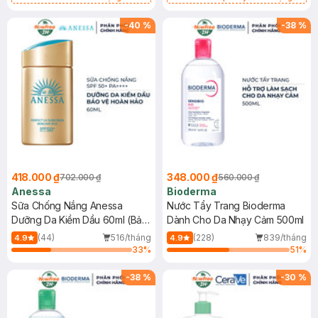
Chống Nắng Cho Da Nhạy Cảm
Gel rửa mặt da dầu nhạy cảm 50ml
SPF 50+ 20ml (SL Có Hạn)
(SL có hạn)
-
40
%
-
38
%
418.000 ₫
348.000 ₫
702.000 ₫
560.000 ₫
Anessa
Bioderma
Sữa Chống Nắng Anessa
Nước Tẩy Trang Bioderma
Dưỡng Da Kiềm Dầu 60ml (Bản
Dành Cho Da Nhạy Cảm 500ml
Mới)
(44)
516/tháng
(228)
839/tháng
4.9
4.9
33
%
51
%
-
38
%
-
30
%