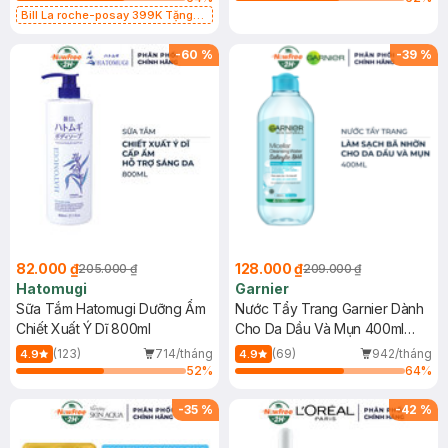
Bill La roche-posay 399K Tặng
Gel rửa mặt da dầu nhạy cảm 50ml
(SL có hạn)
-
60
%
-
39
%
82.000 ₫
128.000 ₫
205.000 ₫
209.000 ₫
Hatomugi
Garnier
Sữa Tắm Hatomugi Dưỡng Ẩm
Nước Tẩy Trang Garnier Dành
Chiết Xuất Ý Dĩ 800ml
Cho Da Dầu Và Mụn 400ml
(Mới)
(123)
714/tháng
(69)
942/tháng
4.9
4.9
52
%
64
%
-
35
%
-
42
%