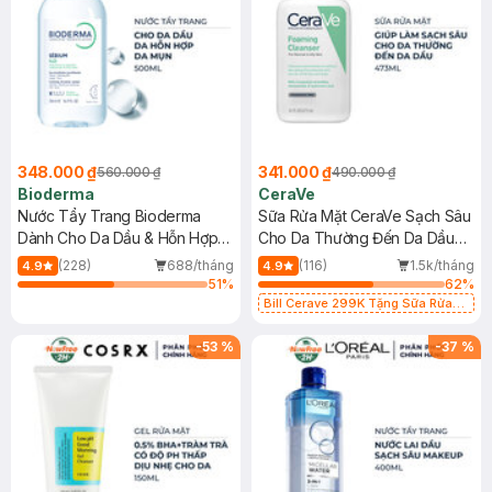
348.000 ₫
341.000 ₫
560.000 ₫
490.000 ₫
Bioderma
CeraVe
Nước Tẩy Trang Bioderma
Sữa Rửa Mặt CeraVe Sạch Sâu
Dành Cho Da Dầu & Hỗn Hợp
Cho Da Thường Đến Da Dầu
500ml
473ml
(228)
688/tháng
(116)
1.5k/tháng
4.9
4.9
51
%
62
%
Bill Cerave 299K Tặng Sữa Rửa
Mặt Cerave 30ml (SL có hạn)
-
53
%
-
37
%