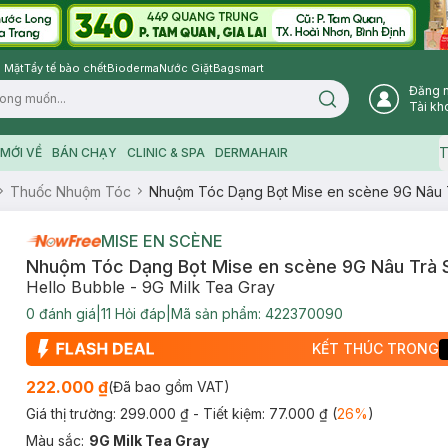
 Mặt
Tẩy tế bào chết
Bioderma
Nước Giặt
Bagsmart
Đăng 
Search icon
Tài kh
T
MỚI VỀ
BÁN CHẠY
CLINIC & SPA
DERMAHAIR
Thuốc Nhuộm Tóc
Nhuộm Tóc Dạng Bọt Mise en scène 9G Nâu 
MISE EN SCÈNE
Nhuộm Tóc Dạng Bọt Mise en scène 9G Nâu Trà 
Hello Bubble - 9G Milk Tea Gray
0
đánh giá
|
11
Hỏi đáp
|
Mã sản phẩm:
422370090
KẾT THÚC TRONG
222.000 ₫
(Đã bao gồm VAT)
Giá thị trường:
299.000 ₫
- Tiết kiệm:
77.000 ₫
(
26
%
)
Màu sắc
:
9G Milk Tea Gray