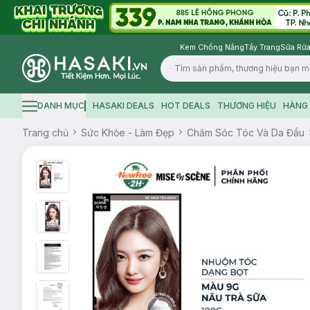
Kem Chống Nắng
Tẩy Trang
Sữa Rửa
Logo
DANH MỤC
HASAKI DEALS
HOT DEALS
THƯƠNG HIỆU
HÀNG 
Hamburger icon
Trang chủ
Sức Khỏe - Làm Đẹp
Chăm Sóc Tóc Và Da Đầu