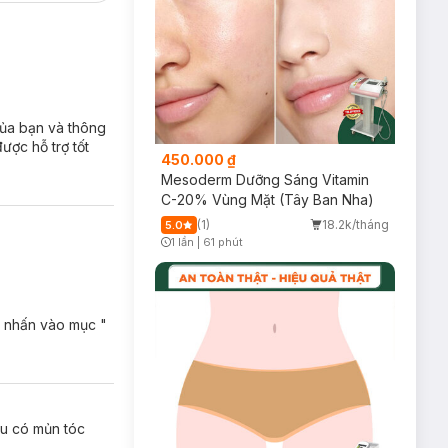
của bạn và thông
ược hỗ trợ tốt
450.000 ₫
Mesoderm Dưỡng Sáng Vitamin
C-20% Vùng Mặt (Tây Ban Nha)
(1)
18.2k/tháng
5.0
1 lần
|
61 phút
Timer Gray Icon
ạn nhấn vào mục "
ầu có mủn tóc