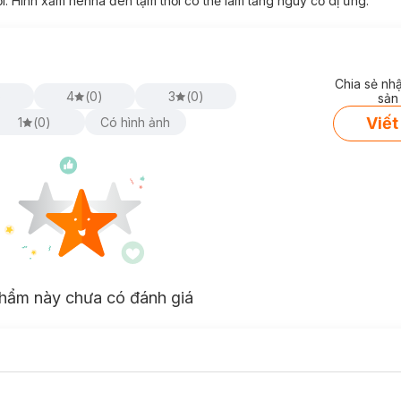
. Hình xăm henna đen tạm thời có thể làm tăng nguy cơ dị ứng.
ại
Hasaki
với 8 màu:
Chia sẻ nh
)
4
(
0
)
3
(
0
)
sản
Viết
1
(
0
)
Có hình ảnh
hẩm này chưa có đánh giá
en scène Hello Bubble: