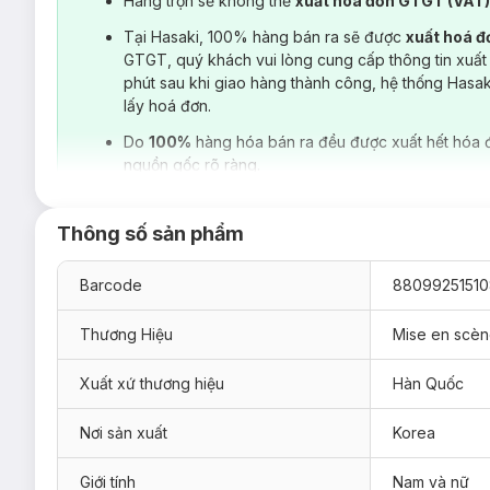
Hàng trộn sẽ không thể
xuất hoá đơn GTGT (VAT
Tại Hasaki, 100% hàng bán ra sẽ được
xuất hoá 
GTGT, quý khách vui lòng cung cấp thông tin xuất
phút sau khi giao hàng thành công, hệ thống Hasa
lấy hoá đơn.
Do
100%
hàng hóa bán ra đều được xuất hết hóa 
nguồn gốc rõ ràng.
Thông số sản phẩm
Barcode
8809925151
Thương Hiệu
Mise en scè
Xuất xứ thương hiệu
Hàn Quốc
Sản phẩm bao gồm:
Nơi sản xuất
Korea
Gói tạo màu nhuộm 30g
Giới tính
Nam và nữ
Lọ phát triển màu 60g