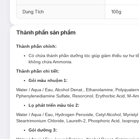
Gói dưỡng tóc 10g
Dung Tích
100g
Găng tay, áo choàng
Thành phần sản phẩm
Thành phần chính:
Có chứa thành phần dưỡng tóc giúp giảm thiểu sự hư tổ
không chứa Ammonia.
Thành phần chi tiết:
Gói màu nhuộm 1:
Water / Aqua / Eau, Alcohol Denat., Ethanolamine, Polyquater
Pphenylenediamine Sulfate, Resorcinol, Erythorbic Acid, M-Am
Lọ phát triển màu tóc 2:
Water / Aqua / Eau, Hydrogen Peroxide, Cetyl Alcohol, Myristyl
Steartrimonium Chloride, Laureth-2, Phosphoric Acid, Isopropyl
Gói dưỡng 3: