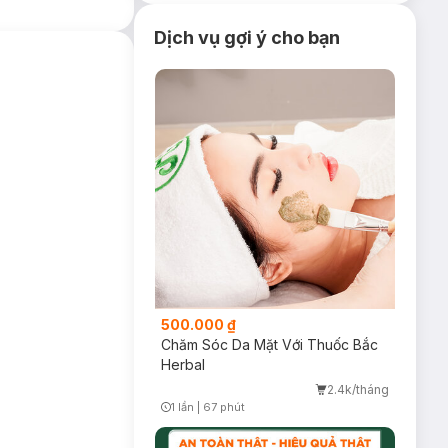
Dịch vụ gợi ý cho bạn
500.000 ₫
Chăm Sóc Da Mặt Với Thuốc Bắc
Herbal
2.4k/tháng
1 lần
|
67 phút
Timer Gray Icon