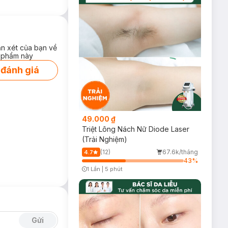
ận xét của bạn về
 phẩm này
 đánh giá
49.000 ₫
Triệt Lông Nách Nữ Diode Laser
(Trải Nghiệm)
(12)
67.6k/tháng
4.7
43
%
1 Lần
|
5 phút
Timer Gray Icon
Gửi