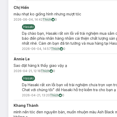
Đa dạng màu sắc cho bạn nhiều sự lựa chọn.
Chị Hiền
Dạng bọt dễ nhuộm như gội đầu. Bọt nhuộm bền, lâu ta
màu nhạt ko giống hình nhưng mượt tóc
Màu nhuộm bám chặt vào sợi tóc, mang đến màu tóc ấn 
2026-06-04, 14:42
Thích
0
Sản phẩm cho ra màu tóc nhuộm khác nhau dựa trên nề
Hasaki
Không chứa Ammonia, không chất bảo quản Paraben.
Dạ chào bạn, Hasaki rất xin lỗi về trải nghiệm mua sắm
báo đến phía nhãn hàng nhằm cải thiện chất lượng sản ph
nhất nhé. Cảm ơn bạn đã tin tưởng và mua hàng tại Hasa
2026-06-04, 14:57
Thích
0
Annie Le
Hướng dẫn bảo quản Nhuộm Tóc Dạng Bọt Mis
Sao đặt hàng k thấy giao vậy ạ
2026-04-21, 12:18
Để nơi khô ráo.
Thích
0
Hasaki
Tránh nhiệt độ cao và ánh sáng trực tiếp.
Dạ Hasaki rất xin lỗi bạn về trải nghiệm chưa trọn vẹn
Tránh xa tầm tay trẻ em.
Chat với chúng tôi" để Hasaki hỗ trợ kiểm tra cho bạn ạ
Lưu ý:
2026-04-21, 13:20
Thích
0
KHÔNG SỬ DỤNG SẢN PHẨM NẾU:
Khang Thành
Bạn có phát ban trên mặt hoặc da đầu nhạy cảm, bị kíc
mình nền tóc đen nguyên bản, muốn nhuộm màu Ash Black mà
không ạ