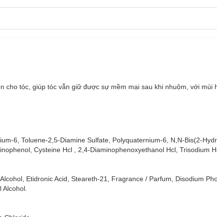
n cho tóc, giúp tóc vẫn giữ được sự mềm mại sau khi nhuộm, với mùi 
nium-6, Toluene-2,5-Diamine Sulfate, Polyquaternium-6, N,N-Bis(2-Hydr
inophenol, Cysteine Hcl , 2,4-Diaminophenoxyethanol Hcl, Trisodium H
 Alcohol, Etidronic Acid, Steareth-21, Fragrance / Parfum, Disodium Ph
 Alcohol.