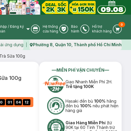
0
nhập
/
Đăng ký
Hệ thống
Bảo
Hỗ trợ
User Icon
Store Icon
Warranty Icon
Phone Icon
Cart I
oản
cửa hàng
hành
khách hàng
ải ứng dụng
Phường 8, Quận 10, Thành phố Hồ Chí Minh
Map icon
Trà Sữa 100g
MIỄN PHÍ VẬN CHUYỂN
Sữa 100g
Giao Nhanh Miễn Phí 2H.
Trễ tặng 100K
Hasaki đền bù
100%
hãng
:
:
:
0
01
04
11
đền bù
100%
nếu phát hiện
hàng giả
Giao Hàng Miễn Phí
(từ
90K tại 60 Tỉnh Thành trừ