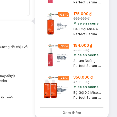
Perfect Serum Styling
175.000 ₫
-
35
%
269.000 ₫
Mise en scène
Dầu Gội Mise en scène Hỗ Trợ Phục Hồi Tóc Hư Tổn 530ml
Perfect Serum Original Shampoo
194.000 ₫
-
35
%
hương dễ chịu và
299.000 ₫
Mise en scène
Serum Dưỡng Tóc Mise en scène Rose Perfume Hương Nước Hoa 80ml
Perfect Serum Rose Perfume
oxyethyl)-
350.000 ₫
-
24
%
edta.
460.000 ₫
Mise en scène
Bộ Gội Xả Mise En Scène Hỗ Trợ Phục Hồi Tóc Hư Tổn 530mlx2
osphate,
Perfect Serum Original (Shampoo + Conditioner)
Xem thêm