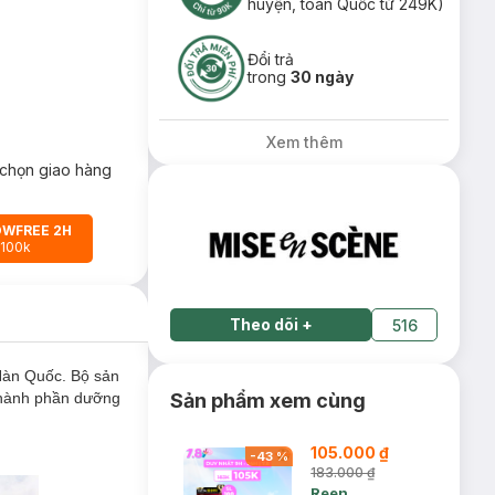
huyện, toàn Quốc từ 249K)
Đổi trả
trong
30 ngày
Xem thêm
chọn giao hàng
OWFREE 2H
 100k
Theo dõi
+
516
àn Quốc. Bộ sản
thành phần dưỡng
Sản phẩm xem cùng
105.000 ₫
-
43
%
183.000 ₫
Reen