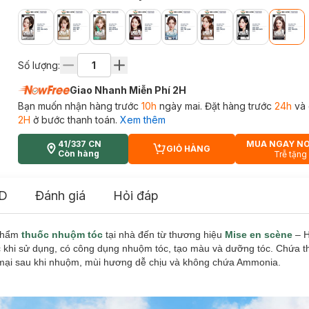
Số lượng:
Giao Nhanh Miễn Phí 2H
Bạn muốn nhận hàng trước
10h
ngày mai. Đặt hàng trước
24h
và 
2H
ở bước thanh toán.
Xem thêm
41/337 CN
MUA NGAY N
GIỎ HÀNG
CART PLUS ICON
Còn hàng
Trễ tặng
D
Đánh giá
Hỏi đáp
phẩm
thuốc nhuộm tóc
tại nhà đến từ thương hiệu
Mise en scène
– H
 khi sử dụng, có công dụng nhuộm tóc, tạo màu và dưỡng tóc. Chứa 
m mại sau khi nhuộm, mùi hương dễ chịu và không chứa Ammonia.