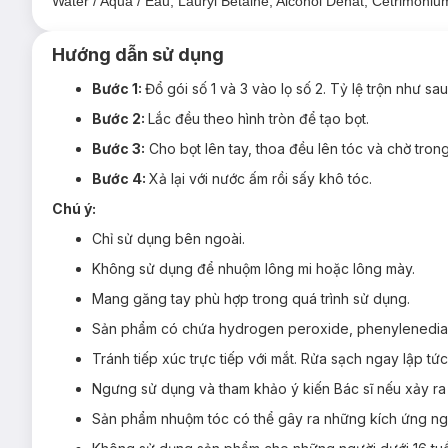
Water / Aqua / Eau, Lauryl Betaine, Alcohol Denat, Cetrimoniu
Hướng dẫn sử dụng
Bước 1:
Đổ gói số 1 và 3 vào lọ số 2. Tỷ lệ trộn như sa
Bước 2:
Lắc đều theo hình tròn để tạo bọt.
Bước 3:
Cho bọt lên tay, thoa đều lên tóc và chờ trong
Bước 4:
Xả lại với nước ấm rồi sấy khô tóc.
Chú ý:
Chỉ sử dụng bên ngoài.
Không sử dụng để nhuộm lông mi hoặc lông mày.
Mang găng tay phù hợp trong quá trình sử dụng.
Sản phẩm có chứa hydrogen peroxide, phenylenedia
Tránh tiếp xúc trực tiếp với mắt. Rửa sạch ngay lập tứ
Ngưng sử dụng và tham khảo ý kiến Bác sĩ nếu xảy ra
Sản phẩm nhuộm tóc có thể gây ra những kích ứng ng