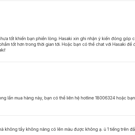
n lên đến 24H.
tượng, nổi bật sau khi nhuộm.
n tóc khác nhau.
 chưa tốt khiến bạn phiền lòng. Hasaki xin ghi nhận ý kiến đóng góp 
ẩm tốt hơn trong thời gian tới. Hoặc bạn có thể chat với Hasaki để đ
ki!
e en scène Hello Bubble:
 trong lần mua hàng này, bạn có thể liên hệ hotline 18006324 hoặc b
h ứng và tổn thương da đầu.
 không tẩy không nâng có lên màu được không ạ. ủ 1 tiếng trên đ