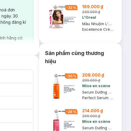
169.000 ₫
-
32
%
 hoá đơn
249.000 ₫
 ngày. 30
L'Oreal
không đăng kí
Màu Nhuộm L'Oreal Dưỡng Tóc Phủ Bạc 5.35 Nâu Socola 172ml
Excellence Crème #5.35 Chocolate Brown
ính hãng có
Sản phẩm cùng thương
hiệu
208.000 ₫
-
30
%
299.000 ₫
Mise en scène
Serum Dưỡng Tóc Mise en scène Original Phục Hồi Hư Tổn 80ml
Perfect Serum Original
214.000 ₫
-
28
%
299.000 ₫
Mise en scène
Serum Dưỡng Tóc Mise en scène Styling Vào Nếp Suôn Mượt 80ml