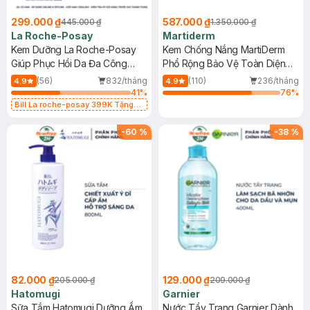
299.000 ₫
587.000 ₫
445.000 ₫
1.350.000 ₫
La Roche-Posay
Martiderm
Kem Dưỡng La Roche-Posay
Kem Chống Nắng MartiDerm
Giúp Phục Hồi Da Đa Công
Phổ Rộng Bảo Vệ Toàn Diện
Dụng 40ml
40ml
(56)
832/tháng
(110)
236/tháng
4.9
4.9
41
%
76
%
Bill La roche-posay 399K Tặng
Gel rửa mặt da dầu nhạy cảm 50ml
(SL có hạn)
-
60
%
-
38
%
82.000 ₫
129.000 ₫
205.000 ₫
209.000 ₫
Hatomugi
Garnier
Sữa Tắm Hatomugi Dưỡng Ẩm
Nước Tẩy Trang Garnier Dành