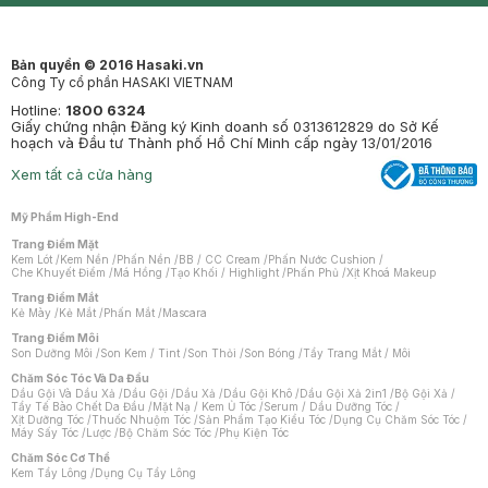
Bản quyền © 2016 Hasaki.vn
Công Ty cổ phần HASAKI VIETNAM
Hotline:
1800 6324
Giấy chứng nhận Đăng ký Kinh doanh số 0313612829 do Sở Kế
hoạch và Đầu tư Thành phố Hồ Chí Minh cấp ngày 13/01/2016
Xem tất cả cửa hàng
Mỹ Phẩm High-End
Trang Điểm Mặt
Kem Lót
/
Kem Nền
/
Phấn Nền
/
BB / CC Cream
/
Phấn Nước Cushion
/
Che Khuyết Điểm
/
Má Hồng
/
Tạo Khối / Highlight
/
Phấn Phủ
/
Xịt Khoá Makeup
Trang Điểm Mắt
Kẻ Mày
/
Kẻ Mắt
/
Phấn Mắt
/
Mascara
Trang Điểm Môi
Son Dưỡng Môi
/
Son Kem / Tint
/
Son Thỏi
/
Son Bóng
/
Tẩy Trang Mắt / Môi
Chăm Sóc Tóc Và Da Đầu
Dầu Gội Và Dầu Xả
/
Dầu Gội
/
Dầu Xả
/
Dầu Gội Khô
/
Dầu Gội Xả 2in1
/
Bộ Gội Xả
/
Tẩy Tế Bào Chết Da Đầu
/
Mặt Nạ / Kem Ủ Tóc
/
Serum / Dầu Dưỡng Tóc
/
Xịt Dưỡng Tóc
/
Thuốc Nhuộm Tóc
/
Sản Phẩm Tạo Kiểu Tóc
/
Dụng Cụ Chăm Sóc Tóc
/
Máy Sấy Tóc
/
Lược
/
Bộ Chăm Sóc Tóc
/
Phụ Kiện Tóc
Chăm Sóc Cơ Thể
Kem Tẩy Lông
/
Dụng Cụ Tẩy Lông