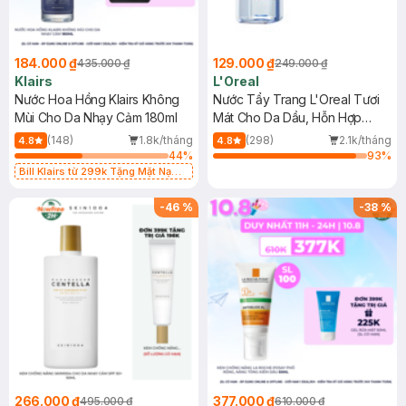
184.000 ₫
129.000 ₫
435.000 ₫
249.000 ₫
Klairs
L'Oreal
Nước Hoa Hồng Klairs Không
Nước Tẩy Trang L'Oreal Tươi
Mùi Cho Da Nhạy Cảm 180ml
Mát Cho Da Dầu, Hỗn Hợp
400ml
(148)
1.8k/tháng
(298)
2.1k/tháng
4.8
4.8
44
%
93
%
Bill Klairs từ 299k Tặng Mặt Nạ
Làm Dịu Da & Kiểm Soát Dầu Nhờn
25ml (SL Có Hạn)
-
46
%
-
38
%
266.000 ₫
377.000 ₫
495.000 ₫
610.000 ₫