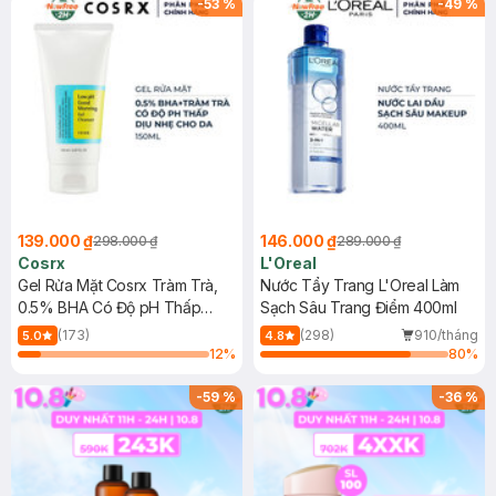
-
53
%
-
49
%
139.000 ₫
146.000 ₫
298.000 ₫
289.000 ₫
Cosrx
L'Oreal
Gel Rửa Mặt Cosrx Tràm Trà,
Nước Tẩy Trang L'Oreal Làm
0.5% BHA Có Độ pH Thấp
Sạch Sâu Trang Điểm 400ml
150ml
(173)
(298)
910/tháng
5.0
4.8
12
%
80
%
-
59
%
-
36
%