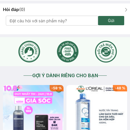
Hỏi đáp
(
0
)
Gửi
GỢI Ý DÀNH RIÊNG CHO BẠN
-
58
%
-
48
%