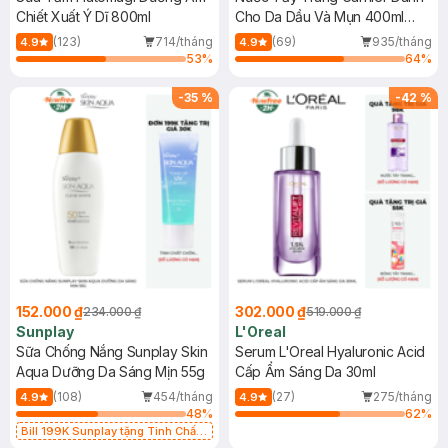
Chiết Xuất Ý Dĩ 800ml
Cho Da Dầu Và Mụn 400ml
(Mới)
(123)
714/tháng
(69)
935/tháng
4.9
4.9
53
%
64
%
-
35
%
-
42
%
152.000 ₫
302.000 ₫
234.000 ₫
519.000 ₫
Sunplay
L'Oreal
Sữa Chống Nắng Sunplay Skin
Serum L'Oreal Hyaluronic Acid
Aqua Dưỡng Da Sáng Mịn 55g
Cấp Ẩm Sáng Da 30ml
(108)
454/tháng
(27)
275/tháng
4.9
4.9
48
%
62
%
Bill 199K Sunplay tặng Tinh Chất
Chống Nắng 7g trị giá 30K (SL có