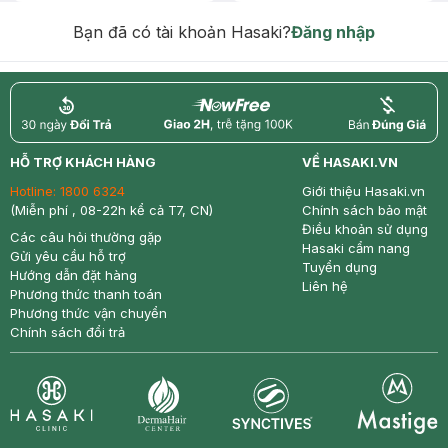
hạn)
Bạn đã có tài khoản Hasaki?
Đăng nhập
return
nowfree
price
HỖ TRỢ KHÁCH HÀNG
VỀ HASAKI.VN
Hotline:
1800 6324
Giới thiệu Hasaki.vn
(Miễn phí , 08-22h kể cả T7, CN)
Chính sách bảo mật
Điều khoản sử dụng
Các câu hỏi thường gặp
Hasaki cẩm nang
Gửi yêu cầu hỗ trợ
Tuyển dụng
Hướng dẫn đặt hàng
Liên hệ
Phương thức thanh toán
Phương thức vận chuyển
Chính sách đổi trả
Synctives
Clinic
Dermahair
Mastige