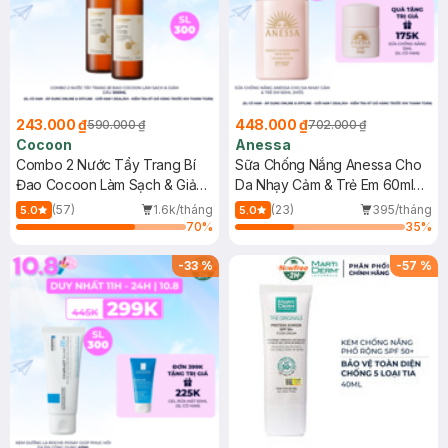
243.000 ₫
448.000 ₫
590.000 ₫
702.000 ₫
Cocoon
Anessa
Combo 2 Nước Tẩy Trang Bí
Sữa Chống Nắng Anessa Cho
Đao Cocoon Làm Sạch & Giảm
Da Nhạy Cảm & Trẻ Em 60ml
Dầu 500ml
(Mới)
(57)
1.6k/tháng
(23)
395/tháng
5.0
5.0
70
%
35
%
-
33
%
-
57
%