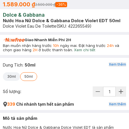
1.589.000 ₫
2.500.000 ₫
-
36
%
Dolce & Gabbana
Nước Hoa Nữ Dolce & Gabbana Dolce Violet EDT 50ml
Dolce Violet Eau De Toilette
(SKU:
422265549
)
Giao Nhanh Miễn Phí 2H
Bạn muốn nhận hàng trước
10h
ngày mai. Đặt hàng trước
24h
và
chọn giao hàng
2H
ở bước thanh toán.
Xem chi tiết
Xem thêm
Dung Tích
:
50ml
30ml
50ml
Số lượng:
339
Chi nhánh tạm hết sản phẩm
Xem thêm
Mô tả sản phẩm
Nước Hoa Nữ Dolce & Gabbana Dolce Violet EDT là sản phẩm