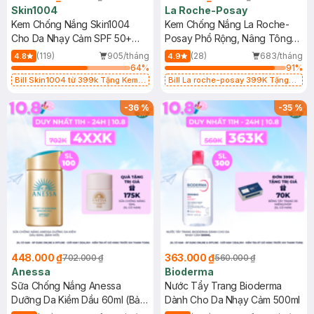
Skin1004
La Roche-Posay
Kem Chống Nắng Skin1004
Kem Chống Nắng La Roche-
Cho Da Nhạy Cảm SPF 50+
Posay Phổ Rộng, Nâng Tông
50ml
Kiềm Dầu 50ml
(119)
905/tháng
(28)
683/tháng
4.8
4.9
64
%
91
%
Bill Skin1004 từ 399k Tặng Kem
Bill La roche-posay 399K Tặng
Chống Nắng Cho Da Nhạy Cảm
Gel rửa mặt da dầu nhạy cảm 50ml
SPF 50+ 20ml (SL Có Hạn)
(SL có hạn)
-
36
%
-
35
%
448.000 ₫
363.000 ₫
702.000 ₫
560.000 ₫
Anessa
Bioderma
Sữa Chống Nắng Anessa
Nước Tẩy Trang Bioderma
Dưỡng Da Kiềm Dầu 60ml (Bản
Dành Cho Da Nhạy Cảm 500ml
Mới)