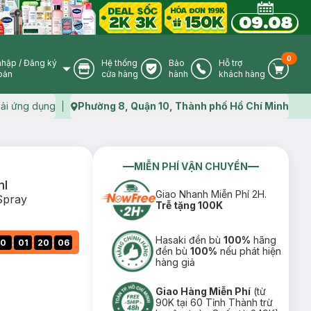
0
nhập
/
Đăng ký
Hệ thống
Bảo
Hỗ trợ
User Icon
Store Icon
Warranty Icon
Phone Icon
Cart I
oản
cửa hàng
hành
khách hàng
ải ứng dụng
Phường 8, Quận 10, Thành phố Hồ Chí Minh
Map icon
MIỄN PHÍ VẬN CHUYỂN
ml
Giao Nhanh Miễn Phí 2H.
Spray
Trễ tặng 100K
Hasaki đền bù
100%
hãng
:
:
:
0
01
20
05
đền bù
100%
nếu phát hiện
hàng giả
Giao Hàng Miễn Phí
(từ
90K tại 60 Tỉnh Thành trừ