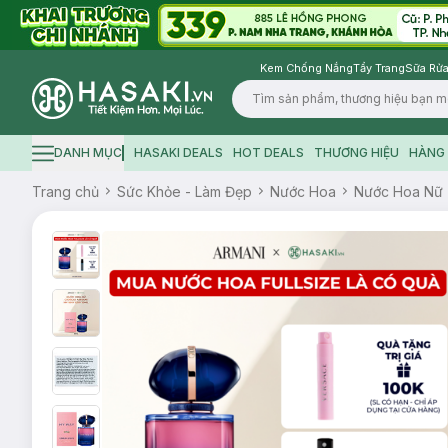
Kem Chống Nắng
Tẩy Trang
Sữa Rửa
Logo
DANH MỤC
HASAKI DEALS
HOT DEALS
THƯƠNG HIỆU
HÀNG 
Hamburger icon
Trang chủ
Sức Khỏe - Làm Đẹp
Nước Hoa
Nước Hoa Nữ