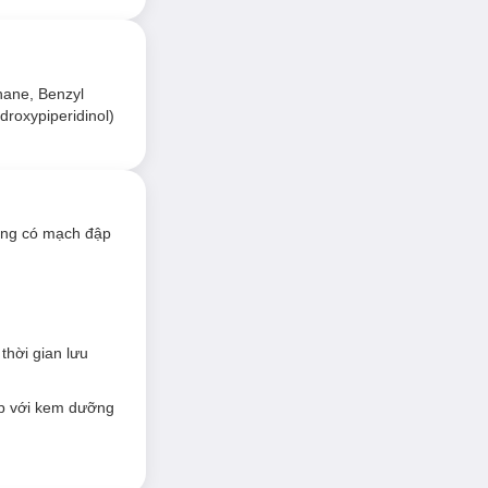
hane, Benzyl
ydroxypiperidinol)
ùng có mạch đập
thời gian lưu
ợp với kem dưỡng