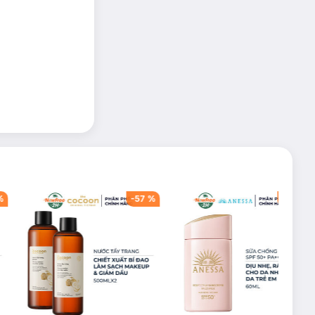
 Thân chai màu
hai nước hoa còn
%
-
57
%
-
40
%