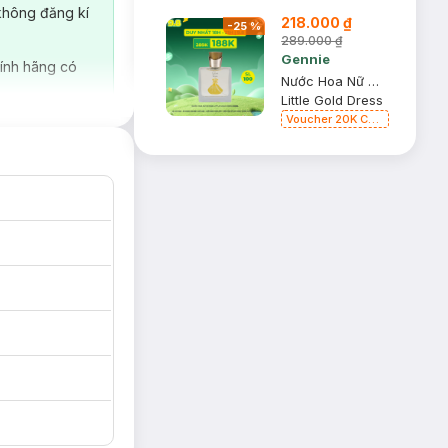
không đăng kí
218.000 ₫
-
25
%
289.000 ₫
Gennie
ính hãng có
Nước Hoa Nữ Gennie Little Gold Dress 50ml
Little Gold Dress
Voucher 20K Cho
Bill 200K
Diamond, Laura
Annie, Gota,
Gennie, Parision
(SL có hạn)
ắng, tạo cảm giác
 kết hợp với Iris
 Virginia, tạo