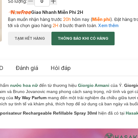
Số lượng:
Giao Nhanh Miễn Phí 2H
Bạn muốn nhận hàng trước
20h
hôm nay (
Miễn phí
). Đặt hàng t
tới và chọn giao hàng
2H
ở bước thanh toán.
Xem thêm
TẠM HẾT HÀNG
THÔNG BÁO KHI CÓ HÀNG
D
Đánh giá
Hỏi đáp
 phẩm
nước hoa nữ
đến từ thương hiệu
Giorgio Armani
của Ý.
Giorg
im và Bruno Jovanovic mang phong cách sang trọng, nữ tính và gợi c
ơng của
My Way Parfum
mang đến một trải nghiệm đa chiều giữa tươi m
ch sự tinh tế và khám phá, thích hợp để sử dụng cả ban ngày và buổi 
orisateur Rechargeable Refillable Spray 30ml
hiện đã có tại
Hasak