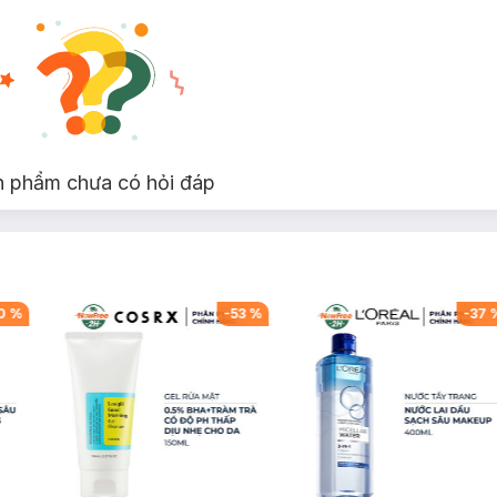
ang trọng và hiện đại
bởi vòng kim loại vàng hồng tượng trưng cho hành trình trải nghiệm.
o nên sự tương phản độc đáo, gợi cảm giác thanh lịch và đẳng cấp. C
ng của thương hiệu.
n phẩm chưa có hỏi đáp
g
0
%
-
53
%
-
37
irginia
c tiếp hoặc nguồn nhiệt cao vì có thể làm biến đổi mùi hương.
ập và làm giảm chất lượng nước hoa.