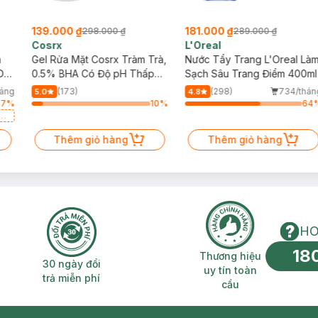
139.000 ₫
181.000 ₫
298.000 ₫
289.000 ₫
Cosrx
L'Oreal
h
Gel Rửa Mặt Cosrx Tràm Trà,
Nước Tẩy Trang L'Oreal Là
Da
0.5% BHA Có Độ pH Thấp
Sạch Sâu Trang Điểm 400ml
150ml
háng
(173)
(298)
734/thán
5.0
4.8
77
%
10
%
64
a
Thêm giỏ hàng
Thêm giỏ hàng
HO
18
n phí 2H
30 ngày đổi trả miễn phí
Thương hiệu uy 
Thương hiệu
30 ngày đổi
uy tín toàn
trả miễn phí
cầu