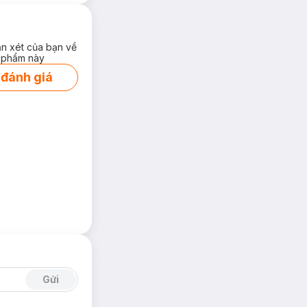
ận xét của bạn về
 phẩm này
 đánh giá
Gửi