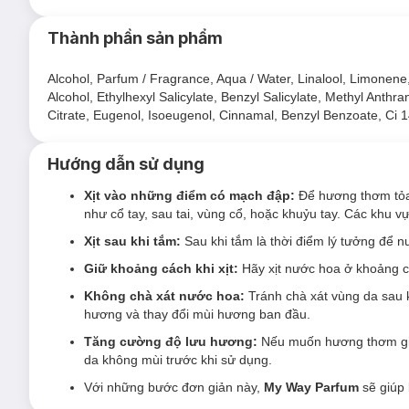
nên dấu ấn ấm áp, sâu lắng.
Thành phần sản phẩm
Alcohol, Parfum / Fragrance, Aqua / Water, Linalool, Limonen
Alcohol, Ethylhexyl Salicylate, Benzyl Salicylate, Methyl Anthran
Citrate, Eugenol, Isoeugenol, Cinnamal, Benzyl Benzoate, Ci 14
Hướng dẫn sử dụng
Xịt vào những điểm có mạch đập:
Để hương thơm tỏa 
như cổ tay, sau tai, vùng cổ, hoặc khuỷu tay. Các khu 
Xịt sau khi tắm:
Sau khi tắm là thời điểm lý tưởng để n
Giữ khoảng cách khi xịt:
Hãy xịt nước hoa ở khoảng c
Không chà xát nước hoa:
Tránh chà xát vùng da sau k
hương và thay đổi mùi hương ban đầu.
Tăng cường độ lưu hương:
Nếu muốn hương thơm giữ 
da không mùi trước khi sử dụng.
Với những bước đơn giản này,
My Way Parfum
sẽ giúp 