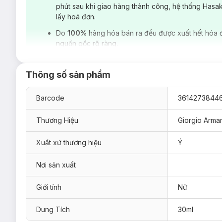
phút sau khi giao hàng thành công, hệ thống Hasa
lấy hoá đơn.
Do
100%
hàng hóa bán ra đều được xuất hết hóa 
nguồn gốc rõ ràng.
Thông số sản phẩm
Barcode
3614273844
Thương Hiệu
Giorgio Arma
Xuất xứ thương hiệu
Ý
Nơi sản xuất
1. Nước Hoa Giorgio Armani My Way Parfum - 
Giới tính
Nữ
My Way Parfum
mang mùi hương say đắm và gợi cảm, mở đầu 
như làn gió trong lành vào buổi sớm. Khi hương đầu dần tan,
Dung Tích
30ml
Pallida, mang đến nét thanh lịch và nữ tính khó cưỡng. Cuối 