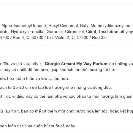
e, Alpha-Isomethyl Ionone, Hexyl Cinnamal, Butyl Methoxydibenzoylmet
ilate, Hydroxycitronellal, Geraniol, Citronellol, Citral, Tris(Tetramethylh
700 / Red 4, Ci 60730 / Ext. Violet 2, Ci 17200 / Red 33.
đều và giữ lâu, hãy xịt
Giorgio Armani My Way Parfum
lên những v
vực này có nhiệt độ ấm hơn, giúp khuếch tán mùi hương tốt hơn.
ước hoa thẩm thấu và lưu lại lâu hơn.
ách từ 15-20 cm để tạo lớp hương nhẹ nhàng và đồng đều.
hi xịt, vì điều này có thể làm phá vỡ các phân tử mùi hương, làm giảm 
lâu hơn, bạn có thể xịt thêm một chút nước hoa lên tóc, hoặc kết h
bạn luôn tự tin và cuốn hút suốt cả ngày.