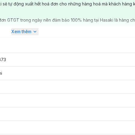
ki sẽ tự động xuất hết hoá đơn cho những hàng hoá mà khách hàng 
đơn GTGT trong ngày nên đảm bảo 100% hàng tại Hasaki là hàng ch
Xem thêm
673
ni
Mùi hương tinh tế và quyến rũ
bằng sự tươi mát và thanh tao của cam Bergamot và tinh dầu cam đ
 tầng hương giữa bùng nổ với sự ngọt ngào, mềm mại của hoa huệ Ấn Độ
cùng, hương Hổ phách và Vani Madagascar hòa quyện cùng gỗ tuyết tùng