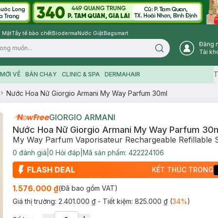
 Mặt
Tẩy tế bào chết
Bioderma
Nước Giặt
Bagsmart
Đăng 
Search icon
Tài kh
T
MỚI VỀ
BÁN CHẠY
CLINIC & SPA
DERMAHAIR
Nước Hoa Nữ Giorgio Armani My Way Parfum 30ml
GIORGIO ARMANI
Nước Hoa Nữ Giorgio Armani My Way Parfum 30
My Way Parfum Vaporisateur Rechargeable Refillable 
0
đánh giá
|
0
Hỏi đáp
|
Mã sản phẩm:
422224106
KẾT THÚC TRONG
1.576.000 ₫
(Đã bao gồm VAT)
Giá thị trường:
2.401.000 ₫
- Tiết kiệm:
825.000 ₫
(
34
%
)