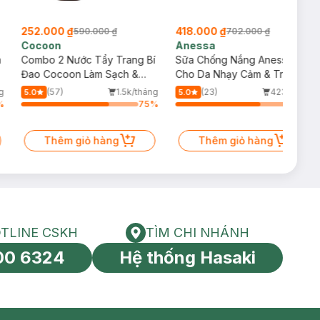
252.000 ₫
418.000 ₫
590.000 ₫
702.000 ₫
Cocoon
Anessa
m
Combo 2 Nước Tẩy Trang Bí
Sữa Chống Nắng Anessa
Đao Cocoon Làm Sạch &
Cho Da Nhạy Cảm & Trẻ Em
Giảm Dầu 500ml
60ml (Mới)
g
(57)
1.5k/tháng
(23)
423/tháng
5.0
5.0
%
75
%
72
%
Thêm giỏ hàng
Thêm giỏ hàng
TLINE CSKH
TÌM CHI NHÁNH
HOTLINE CSKH
Tìm chi nhánh
00 6324
Hệ thống Hasaki
tín toàn cầu