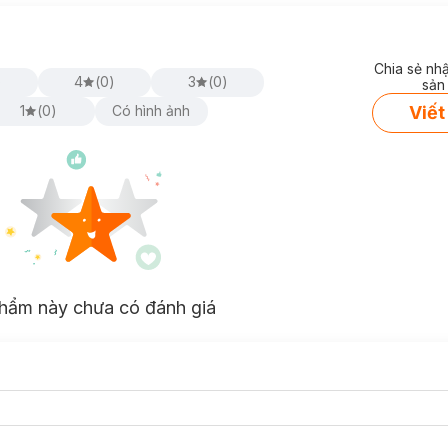
Chia sẻ nh
)
4
(
0
)
3
(
0
)
sản
Viết
1
(
0
)
Có hình ảnh
hẩm này chưa có đánh giá