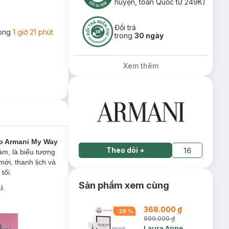
huyện, toàn Quốc từ 249K)
Đổi trả
rong
1 giờ 21 phút
trong
30 ngày
Xem thêm
io Armani My Way
Theo dõi
+
16
ảm, là biểu tượng
ới, thanh lịch và
tối.
Sản phẩm xem cùng
i
.
368.000 ₫
-
39
%
599.000 ₫
Laura Anne