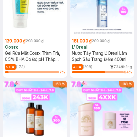
139.000 ₫
181.000 ₫
298.000 ₫
289.000 ₫
Cosrx
L'Oreal
Gel Rửa Mặt Cosrx Tràm Trà,
Nước Tẩy Trang L'Oreal Làm
0.5% BHA Có Độ pH Thấp
Sạch Sâu Trang Điểm 400ml
150ml
(173)
(298)
734/tháng
5.0
4.8
7
%
64
%
-
53
%
-
38
%