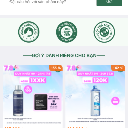
Gửi
GỢI Ý DÀNH RIÊNG CHO BẠN
-
55
%
-
42
%