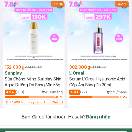
-
35
%
-
42
%
152.000 ₫
302.000 ₫
234.000 ₫
519.000 ₫
Sunplay
L'Oreal
Sữa Chống Nắng Sunplay Skin
Serum L'Oreal Hyaluronic Acid
Aqua Dưỡng Da Sáng Mịn 55g
Cấp Ẩm Sáng Da 30ml
(108)
454/tháng
(27)
275/tháng
4.9
4.9
48
%
46
%
Bill 199K Sunplay tặng Tinh Chất
Chống Nắng 7g trị giá 30K (SL có
hạn)
Bạn đã có tài khoản Hasaki?
Đăng nhập