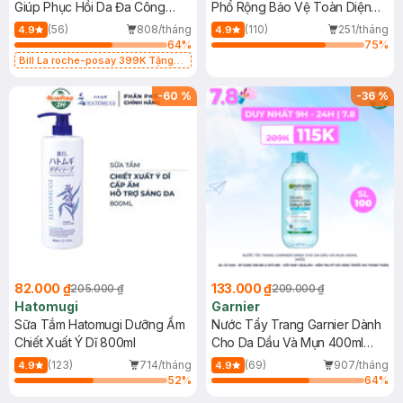
Giúp Phục Hồi Da Đa Công
Phổ Rộng Bảo Vệ Toàn Diện
Dụng 40ml
40ml
(56)
808/tháng
(110)
251/tháng
4.9
4.9
64
%
75
%
Bill La roche-posay 399K Tặng
Gel rửa mặt da dầu nhạy cảm 50ml
(SL có hạn)
-
60
%
-
36
%
82.000 ₫
133.000 ₫
205.000 ₫
209.000 ₫
Hatomugi
Garnier
Sữa Tắm Hatomugi Dưỡng Ẩm
Nước Tẩy Trang Garnier Dành
Chiết Xuất Ý Dĩ 800ml
Cho Da Dầu Và Mụn 400ml
(Mới)
(123)
714/tháng
(69)
907/tháng
4.9
4.9
52
%
64
%