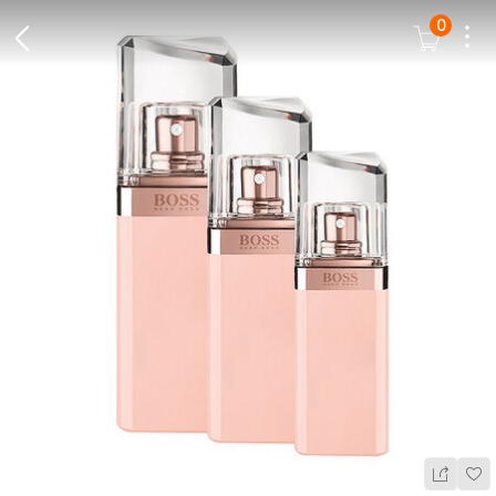
0
Dots
Cart Icon
Back Icon
Wis
Share Ic