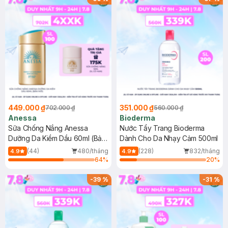
449.000 ₫
351.000 ₫
702.000 ₫
560.000 ₫
Anessa
Bioderma
Sữa Chống Nắng Anessa
Nước Tẩy Trang Bioderma
Dưỡng Da Kiềm Dầu 60ml (Bản
Dành Cho Da Nhạy Cảm 500ml
Mới)
(44)
480/tháng
(228)
832/tháng
4.9
4.9
64
%
20
%
-
39
%
-
31
%