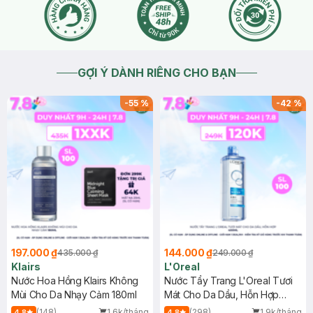
2025-06-25
Thích
0
GỢI Ý DÀNH RIÊNG CHO BẠN
-
55
%
-
42
%
197.000 ₫
144.000 ₫
435.000 ₫
249.000 ₫
Klairs
L'Oreal
Nước Hoa Hồng Klairs Không
Nước Tẩy Trang L'Oreal Tươi
Mùi Cho Da Nhạy Cảm 180ml
Mát Cho Da Dầu, Hỗn Hợp
400ml
(148)
1.6k/tháng
(298)
1.9k/tháng
4.8
4.8