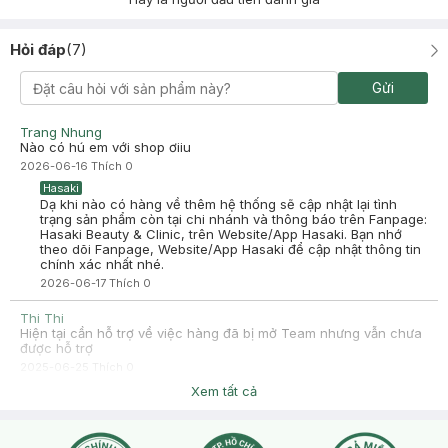
Hỏi đáp
(
7
)
Gửi
Trang Nhung
Nào có hú em với shop ơiiu
2026-06-16
Thích
0
Hasaki
Dạ khi nào có hàng về thêm hệ thống sẽ cập nhật lại tình
trạng sản phẩm còn tại chi nhánh và thông báo trên Fanpage:
Hasaki Beauty & Clinic, trên Website/App Hasaki. Bạn nhớ
theo dõi Fanpage, Website/App Hasaki để cập nhật thông tin
chính xác nhất nhé.
2026-06-17
Thích
0
Thi Thi
Hiện tại cần hỗ trợ về việc hàng đã bị mở Team nhưng vẫn chưa
được hỗ trợ
2025-06-25
Thích
0
Hasaki
Xem tất cả
Dạ Hasaki xin chào, để tiện hỗ trợ hơn, bạn nhấn nút phần
"chat với chúng tôi" cho Hasaki xin thêm thông tin đơn bạn
nhé !