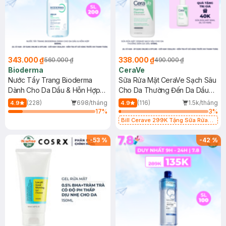
343.000 ₫
338.000 ₫
560.000 ₫
490.000 ₫
Bioderma
CeraVe
Nước Tẩy Trang Bioderma
Sữa Rửa Mặt CeraVe Sạch Sâu
Dành Cho Da Dầu & Hỗn Hợp
Cho Da Thường Đến Da Dầu
500ml
473ml
(228)
698/tháng
(116)
1.5k/tháng
4.9
4.9
17
%
3
%
Bill Cerave 299K Tặng Sữa Rửa
Mặt Cerave 30ml (SL có hạn)
-
53
%
-
42
%