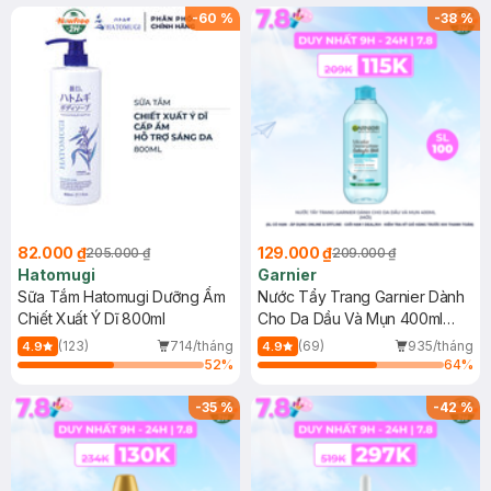
(SL có hạn)
-
60
%
-
38
%
82.000 ₫
129.000 ₫
205.000 ₫
209.000 ₫
Hatomugi
Garnier
Sữa Tắm Hatomugi Dưỡng Ẩm
Nước Tẩy Trang Garnier Dành
Chiết Xuất Ý Dĩ 800ml
Cho Da Dầu Và Mụn 400ml
(Mới)
(123)
714/tháng
(69)
935/tháng
4.9
4.9
52
%
64
%
-
35
%
-
42
%