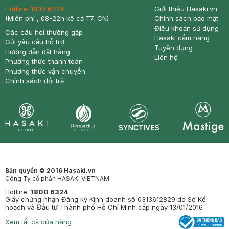
Hotline:
1800 6324
Giới thiệu Hasaki.vn
(Miễn phí , 08-22h kể cả T7, CN)
Chính sách bảo mật
Điều khoản sử dụng
Các câu hỏi thường gặp
Hasaki cẩm nang
Gửi yêu cầu hỗ trợ
Tuyển dụng
Hướng dẫn đặt hàng
Liên hệ
Phương thức thanh toán
Phương thức vận chuyển
Chính sách đổi trả
Synctives
Clinic
Dermahair
Mastige
Bản quyền © 2016 Hasaki.vn
Công Ty cổ phần HASAKI VIETNAM
Hotline:
1800 6324
Giấy chứng nhận Đăng ký Kinh doanh số 0313612829 do Sở Kế
hoạch và Đầu tư Thành phố Hồ Chí Minh cấp ngày 13/01/2016
Xem tất cả cửa hàng