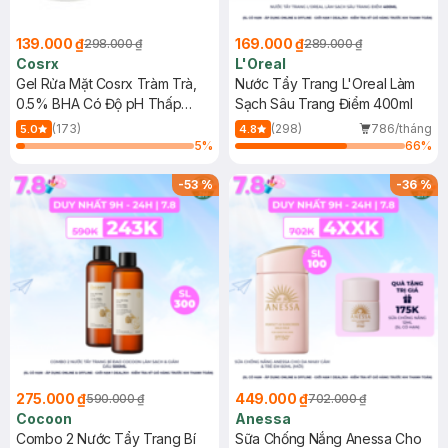
139.000 ₫
169.000 ₫
298.000 ₫
289.000 ₫
Cosrx
L'Oreal
Gel Rửa Mặt Cosrx Tràm Trà,
Nước Tẩy Trang L'Oreal Làm
0.5% BHA Có Độ pH Thấp
Sạch Sâu Trang Điểm 400ml
150ml
(173)
(298)
786/tháng
5.0
4.8
5
%
66
%
-
53
%
-
36
%
275.000 ₫
449.000 ₫
590.000 ₫
702.000 ₫
Cocoon
Anessa
Combo 2 Nước Tẩy Trang Bí
Sữa Chống Nắng Anessa Cho