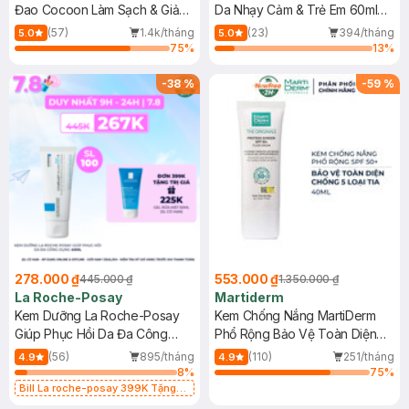
Đao Cocoon Làm Sạch & Giảm
Da Nhạy Cảm & Trẻ Em 60ml
Dầu 500ml
(Mới)
(57)
1.4k/tháng
(23)
394/tháng
5.0
5.0
75
%
13
%
-
38
%
-
59
%
278.000 ₫
553.000 ₫
445.000 ₫
1.350.000 ₫
La Roche-Posay
Martiderm
Kem Dưỡng La Roche-Posay
Kem Chống Nắng MartiDerm
Giúp Phục Hồi Da Đa Công
Phổ Rộng Bảo Vệ Toàn Diện
Dụng 40ml
40ml
(56)
895/tháng
(110)
251/tháng
4.9
4.9
8
%
75
%
Bill La roche-posay 399K Tặng
Gel rửa mặt da dầu nhạy cảm 50ml