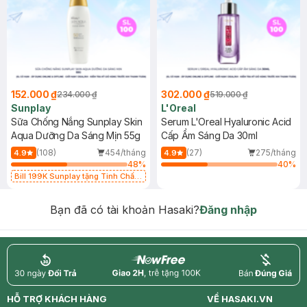
152.000 ₫
302.000 ₫
234.000 ₫
519.000 ₫
Sunplay
L'Oreal
Sữa Chống Nắng Sunplay Skin
Serum L'Oreal Hyaluronic Acid
Aqua Dưỡng Da Sáng Mịn 55g
Cấp Ẩm Sáng Da 30ml
(108)
454/tháng
(27)
275/tháng
4.9
4.9
48
%
40
%
Bill 199K Sunplay tặng Tinh Chất
Chống Nắng 7g trị giá 30K (SL có
hạn)
Bạn đã có tài khoản Hasaki?
Đăng nhập
return
nowfree
price
HỖ TRỢ KHÁCH HÀNG
VỀ HASAKI.VN