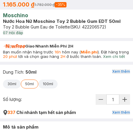
1.165.000 ₫
1.782.000 ₫
-
35
%
Moschino
Nước Hoa Nữ Moschino Toy 2 Bubble Gum EDT 50ml
Toy 2 Bubble Gum Eau de Toilette
(SKU:
422206572
)
0
7
Hỏi đáp
Giao Nhanh Miễn Phí 2H
Bạn muốn nhận hàng trước
16h
hôm nay (
Miễn phí
). Đặt hàng trong
20 phút
tới và chọn giao hàng
2H
ở bước thanh toán.
Xem chi tiết
Xem thêm
Dung Tích
:
50ml
30ml
50ml
100ml
Số lượng:
337
Chi nhánh tạm hết sản phẩm
Xem thêm
Mô tả sản phẩm