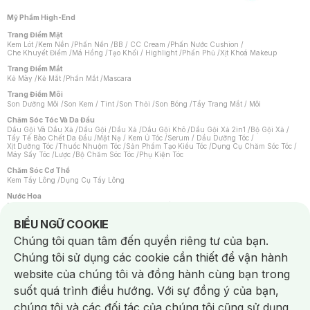
Mỹ Phẩm High-End
Trang Điểm Mặt
Kem Lót
/
Kem Nền
/
Phấn Nền
/
BB / CC Cream
/
Phấn Nước Cushion
/
Che Khuyết Điểm
/
Má Hồng
/
Tạo Khối / Highlight
/
Phấn Phủ
/
Xịt Khoá Makeup
Trang Điểm Mắt
Kẻ Mày
/
Kẻ Mắt
/
Phấn Mắt
/
Mascara
Trang Điểm Môi
Son Dưỡng Môi
/
Son Kem / Tint
/
Son Thỏi
/
Son Bóng
/
Tẩy Trang Mắt / Môi
Chăm Sóc Tóc Và Da Đầu
Dầu Gội Và Dầu Xả
/
Dầu Gội
/
Dầu Xả
/
Dầu Gội Khô
/
Dầu Gội Xả 2in1
/
Bộ Gội Xả
/
Tẩy Tế Bào Chết Da Đầu
/
Mặt Nạ / Kem Ủ Tóc
/
Serum / Dầu Dưỡng Tóc
/
Xịt Dưỡng Tóc
/
Thuốc Nhuộm Tóc
/
Sản Phẩm Tạo Kiểu Tóc
/
Dụng Cụ Chăm Sóc Tóc
/
Máy Sấy Tóc
/
Lược
/
Bộ Chăm Sóc Tóc
/
Phụ Kiện Tóc
Chăm Sóc Cơ Thể
Kem Tẩy Lông
/
Dụng Cụ Tẩy Lông
Nước Hoa
Nước Hoa Nữ
/
Nước Hoa Nam
/
Nước Hoa Cao Cấp
/
Xịt Thơm Toàn Thân
/
Nước Hoa Vùng Kín
Notice about cookies usage
BIỂU NGỮ COOKIE
Chăm Sóc Cá Nhân
Chúng tôi quan tâm đến quyền riêng tư của bạn.
Chống Muỗi
/
Khẩu Trang
/
Máy Massage
/
Mặt Nạ Xông Hơi
/
Nước Rửa Tay
/
Sản Phẩm Chăm Sóc Khác
/
Bàn Chải Đánh Răng
/
Bàn Chải Điện
/
Chúng tôi sử dụng các cookie cần thiết để vận hành
Hỗ Trợ Trắng Răng
/
Kem Đánh Răng
/
Máy Tăm Nước
/
Nước Súc Miệng
/
Tăm / Chỉ Nha Khoa
/
Xịt Thơm Miệng
/
Dung Dịch Vệ Sinh
/
Dưỡng Vùng Kín
/
website của chúng tôi và đồng hành cùng bạn trong
Khăn Ướt Vệ Sinh Vùng Kín
/
Băng Vệ Sinh
/
Tampon
/
Bọt Cạo Râu
/
Dao Cạo Râu
/
Máy Cạo Râu
suốt quá trình điều hướng. Với sự đồng ý của bạn,
Vấn Đề Về Da
chúng tôi và các đối tác của chúng tôi cũng sử dụng
Da Dầu / Lỗ Chân Lông To
/
Da Khô / Mất Nước
/
Da Lão Hóa
/
Da Mụn
/