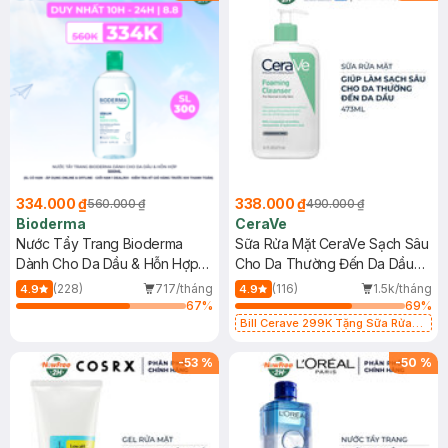
334.000 ₫
338.000 ₫
560.000 ₫
490.000 ₫
Bioderma
CeraVe
Nước Tẩy Trang Bioderma
Sữa Rửa Mặt CeraVe Sạch Sâu
Dành Cho Da Dầu & Hỗn Hợp
Cho Da Thường Đến Da Dầu
500ml
473ml
(228)
717/tháng
(116)
1.5k/tháng
4.9
4.9
67
%
69
%
Bill Cerave 299K Tặng Sữa Rửa
Mặt Cerave 30ml (SL có hạn)
-
53
%
-
50
%