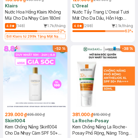
Klairs
L'Oreal
Nước Hoa Hồng Klairs Không
Nước Tẩy Trang L'Oreal Tươi
Mùi Cho Da Nhạy Cảm 180ml
Mát Cho Da Dầu, Hỗn Hợp
400ml
(148)
1.7k/tháng
(298)
2.1k/tháng
4.8
4.8
62
%
63
%
Bill Klairs từ 299k Tặng Mặt Nạ
Làm Dịu Da & Kiểm Soát Dầu Nhờn
25ml (SL Có Hạn)
-
52
%
-
38
%
239.000 ₫
381.000 ₫
495.000 ₫
610.000 ₫
Skin1004
La Roche-Posay
Kem Chống Nắng Skin1004
Kem Chống Nắng La Roche-
Cho Da Nhạy Cảm SPF 50+
Posay Phổ Rộng, Nâng Tông