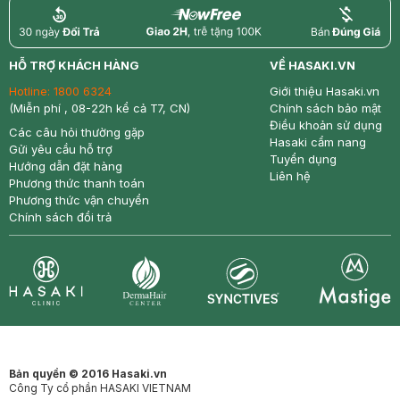
return
nowfree
price
HỖ TRỢ KHÁCH HÀNG
VỀ HASAKI.VN
Hotline:
1800 6324
Giới thiệu Hasaki.vn
(Miễn phí , 08-22h kể cả T7, CN)
Chính sách bảo mật
Điều khoản sử dụng
Các câu hỏi thường gặp
Hasaki cẩm nang
Gửi yêu cầu hỗ trợ
Tuyển dụng
Hướng dẫn đặt hàng
Liên hệ
Phương thức thanh toán
Phương thức vận chuyển
Chính sách đổi trả
Synctives
Clinic
Dermahair
Mastige
Bản quyền © 2016 Hasaki.vn
Công Ty cổ phần HASAKI VIETNAM