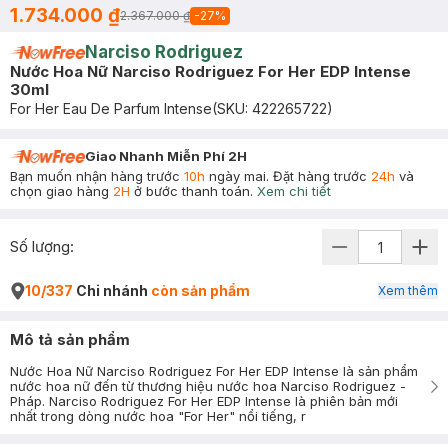
1.734.000 ₫
2.367.000 ₫
-
27
%
Narciso Rodriguez
Nước Hoa Nữ Narciso Rodriguez For Her EDP Intense
30ml
For Her Eau De Parfum Intense
(SKU:
422265722
)
Giao Nhanh Miễn Phí 2H
Bạn muốn nhận hàng trước
10h
ngày mai. Đặt hàng trước
24h
và
chọn giao hàng
2H
ở bước thanh toán.
Xem chi tiết
Số lượng:
10/337
Chi nhánh
còn sản phẩm
Xem thêm
Mô tả sản phẩm
Nước Hoa Nữ Narciso Rodriguez For Her EDP Intense là sản phẩm
nước hoa nữ đến từ thương hiệu nước hoa Narciso Rodriguez -
Pháp. Narciso Rodriguez For Her EDP Intense là phiên bản mới
nhất trong dòng nước hoa "For Her" nổi tiếng, r