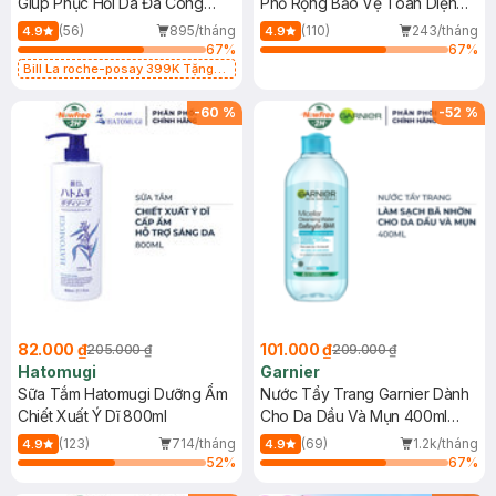
Giúp Phục Hồi Da Đa Công
Phổ Rộng Bảo Vệ Toàn Diện
Dụng 40ml
40ml
(56)
895/tháng
(110)
243/tháng
4.9
4.9
67
%
67
%
Bill La roche-posay 399K Tặng
Gel rửa mặt da dầu nhạy cảm 50ml
(SL có hạn)
-
60
%
-
52
%
82.000 ₫
101.000 ₫
205.000 ₫
209.000 ₫
Hatomugi
Garnier
Sữa Tắm Hatomugi Dưỡng Ẩm
Nước Tẩy Trang Garnier Dành
Chiết Xuất Ý Dĩ 800ml
Cho Da Dầu Và Mụn 400ml
(Mới)
(123)
714/tháng
(69)
1.2k/tháng
4.9
4.9
52
%
67
%