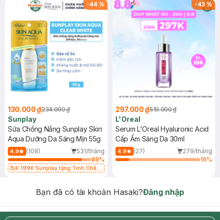
-
44
%
-
43
%
130.000 ₫
297.000 ₫
234.000 ₫
519.000 ₫
Sunplay
L'Oreal
Sữa Chống Nắng Sunplay Skin
Serum L'Oreal Hyaluronic Acid
Aqua Dưỡng Da Sáng Mịn 55g
Cấp Ẩm Sáng Da 30ml
(108)
531/tháng
(27)
279/tháng
4.9
4.9
89
%
16
%
Bill 199K Sunplay tặng Tinh Chất
Chống Nắng 7g trị giá 30K (SL có
hạn)
Bạn đã có tài khoản Hasaki?
Đăng nhập