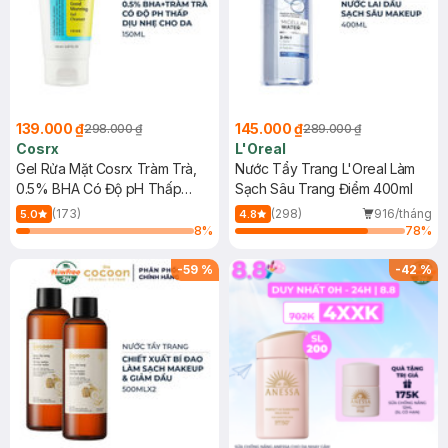
139.000 ₫
145.000 ₫
298.000 ₫
289.000 ₫
Cosrx
L'Oreal
Gel Rửa Mặt Cosrx Tràm Trà,
Nước Tẩy Trang L'Oreal Làm
0.5% BHA Có Độ pH Thấp
Sạch Sâu Trang Điểm 400ml
150ml
(173)
(298)
916/tháng
5.0
4.8
8
%
78
%
-
59
%
-
42
%