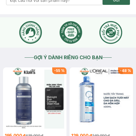
GỢI Ý DÀNH RIÊNG CHO BẠN
-
55
%
-
48
%
195.000 ₫
129.000 ₫
435.000 ₫
249.000 ₫