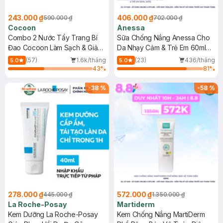
243.000 ₫
406.000 ₫
590.000 ₫
702.000 ₫
Cocoon
Anessa
Combo 2 Nước Tẩy Trang Bí
Sữa Chống Nắng Anessa Cho
Đao Cocoon Làm Sạch & Giảm
Da Nhạy Cảm & Trẻ Em 60ml
Dầu 500ml
(Mới)
(57)
1.6k/tháng
(23)
436/tháng
5.0
5.0
43
%
81
%
-
38
%
-
58
%
278.000 ₫
572.000 ₫
445.000 ₫
1.350.000 ₫
La Roche-Posay
Martiderm
Kem Dưỡng La Roche-Posay
Kem Chống Nắng MartiDerm