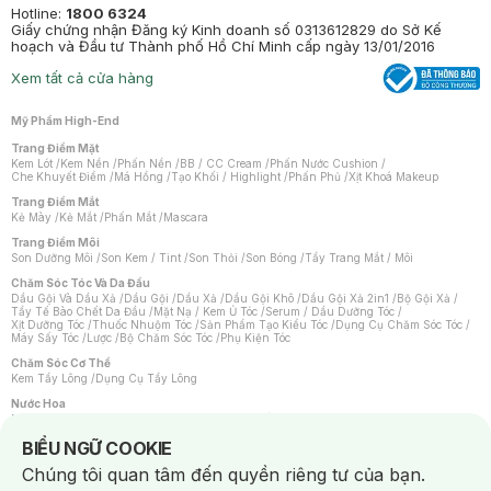
Hotline:
1800 6324
Giấy chứng nhận Đăng ký Kinh doanh số 0313612829 do Sở Kế
hoạch và Đầu tư Thành phố Hồ Chí Minh cấp ngày 13/01/2016
Xem tất cả cửa hàng
Mỹ Phẩm High-End
Trang Điểm Mặt
Kem Lót
/
Kem Nền
/
Phấn Nền
/
BB / CC Cream
/
Phấn Nước Cushion
/
Che Khuyết Điểm
/
Má Hồng
/
Tạo Khối / Highlight
/
Phấn Phủ
/
Xịt Khoá Makeup
Trang Điểm Mắt
Kẻ Mày
/
Kẻ Mắt
/
Phấn Mắt
/
Mascara
Trang Điểm Môi
Son Dưỡng Môi
/
Son Kem / Tint
/
Son Thỏi
/
Son Bóng
/
Tẩy Trang Mắt / Môi
Chăm Sóc Tóc Và Da Đầu
Dầu Gội Và Dầu Xả
/
Dầu Gội
/
Dầu Xả
/
Dầu Gội Khô
/
Dầu Gội Xả 2in1
/
Bộ Gội Xả
/
Tẩy Tế Bào Chết Da Đầu
/
Mặt Nạ / Kem Ủ Tóc
/
Serum / Dầu Dưỡng Tóc
/
Xịt Dưỡng Tóc
/
Thuốc Nhuộm Tóc
/
Sản Phẩm Tạo Kiểu Tóc
/
Dụng Cụ Chăm Sóc Tóc
/
Máy Sấy Tóc
/
Lược
/
Bộ Chăm Sóc Tóc
/
Phụ Kiện Tóc
Chăm Sóc Cơ Thể
Kem Tẩy Lông
/
Dụng Cụ Tẩy Lông
Nước Hoa
Nước Hoa Nữ
/
Nước Hoa Nam
/
Nước Hoa Cao Cấp
/
Xịt Thơm Toàn Thân
/
Nước Hoa Vùng Kín
Notice about cookies usage
BIỂU NGỮ COOKIE
Chăm Sóc Cá Nhân
Chúng tôi quan tâm đến quyền riêng tư của bạn.
Chống Muỗi
/
Khẩu Trang
/
Máy Massage
/
Mặt Nạ Xông Hơi
/
Nước Rửa Tay
/
Sản Phẩm Chăm Sóc Khác
/
Bàn Chải Đánh Răng
/
Bàn Chải Điện
/