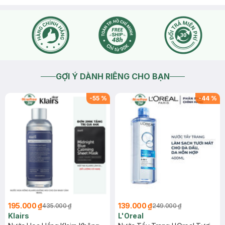
2025-05-09
Thích
0
GỢI Ý DÀNH RIÊNG CHO BẠN
-
55
%
-
44
%
195.000 ₫
139.000 ₫
435.000 ₫
249.000 ₫
Klairs
L'Oreal