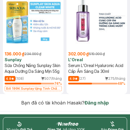
136.000 ₫
302.000 ₫
234.000 ₫
519.000 ₫
Sunplay
L'Oreal
Sữa Chống Nắng Sunplay Skin
Serum L'Oreal Hyaluronic Acid
Aqua Dưỡng Da Sáng Mịn 55g
Cấp Ẩm Sáng Da 30ml
(108)
507/tháng
(27)
275/tháng
4.9
4.9
74
%
48
%
Bill 199K Sunplay tặng Tinh Chất
Chống Nắng 7g trị giá 30K (SL có
hạn)
Bạn đã có tài khoản Hasaki?
Đăng nhập