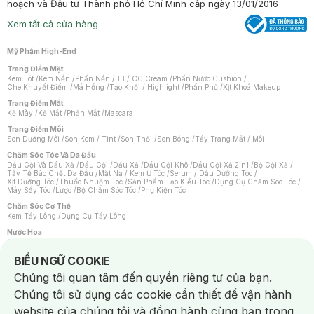
hoạch và Đầu tư Thành phố Hồ Chí Minh cấp ngày 13/01/2016
Xem tất cả cửa hàng
Mỹ Phẩm High-End
Trang Điểm Mặt
Kem Lót
/
Kem Nền
/
Phấn Nền
/
BB / CC Cream
/
Phấn Nước Cushion
/
Che Khuyết Điểm
/
Má Hồng
/
Tạo Khối / Highlight
/
Phấn Phủ
/
Xịt Khoá Makeup
Trang Điểm Mắt
Kẻ Mày
/
Kẻ Mắt
/
Phấn Mắt
/
Mascara
Trang Điểm Môi
Son Dưỡng Môi
/
Son Kem / Tint
/
Son Thỏi
/
Son Bóng
/
Tẩy Trang Mắt / Môi
Chăm Sóc Tóc Và Da Đầu
Dầu Gội Và Dầu Xả
/
Dầu Gội
/
Dầu Xả
/
Dầu Gội Khô
/
Dầu Gội Xả 2in1
/
Bộ Gội Xả
/
Tẩy Tế Bào Chết Da Đầu
/
Mặt Nạ / Kem Ủ Tóc
/
Serum / Dầu Dưỡng Tóc
/
Xịt Dưỡng Tóc
/
Thuốc Nhuộm Tóc
/
Sản Phẩm Tạo Kiểu Tóc
/
Dụng Cụ Chăm Sóc Tóc
/
Máy Sấy Tóc
/
Lược
/
Bộ Chăm Sóc Tóc
/
Phụ Kiện Tóc
Chăm Sóc Cơ Thể
Kem Tẩy Lông
/
Dụng Cụ Tẩy Lông
Nước Hoa
Nước Hoa Nữ
/
Nước Hoa Nam
/
Nước Hoa Cao Cấp
/
Xịt Thơm Toàn Thân
/
Nước Hoa Vùng Kín
Notice about cookies usage
BIỂU NGỮ COOKIE
Chăm Sóc Cá Nhân
Chúng tôi quan tâm đến quyền riêng tư của bạn.
Chống Muỗi
/
Khẩu Trang
/
Máy Massage
/
Mặt Nạ Xông Hơi
/
Nước Rửa Tay
/
Sản Phẩm Chăm Sóc Khác
/
Bàn Chải Đánh Răng
/
Bàn Chải Điện
/
Chúng tôi sử dụng các cookie cần thiết để vận hành
Hỗ Trợ Trắng Răng
/
Kem Đánh Răng
/
Máy Tăm Nước
/
Nước Súc Miệng
/
Tăm / Chỉ Nha Khoa
/
Xịt Thơm Miệng
/
Dung Dịch Vệ Sinh
/
Dưỡng Vùng Kín
/
website của chúng tôi và đồng hành cùng bạn trong
Khăn Ướt Vệ Sinh Vùng Kín
/
Băng Vệ Sinh
/
Tampon
/
Bọt Cạo Râu
/
Dao Cạo Râu
/