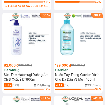
64
%
62
%
Bill La roche-posay 399K Tặng
Gel rửa mặt da dầu nhạy cảm 50ml
(SL có hạn)
-
60
%
-
38
%
82.000 ₫
129.000 ₫
205.000 ₫
209.000 ₫
Hatomugi
Garnier
Sữa Tắm Hatomugi Dưỡng Ẩm
Nước Tẩy Trang Garnier Dành
Chiết Xuất Ý Dĩ 800ml
Cho Da Dầu Và Mụn 400ml
(Mới)
(123)
714/tháng
(69)
935/tháng
4.9
4.9
52
%
64
%
-
42
%
-
42
%