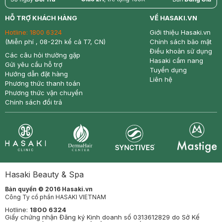
return
nowfree
price
HỖ TRỢ KHÁCH HÀNG
VỀ HASAKI.VN
Hotline:
1800 6324
Giới thiệu Hasaki.vn
(Miễn phí , 08-22h kể cả T7, CN)
Chính sách bảo mật
Điều khoản sử dụng
Các câu hỏi thường gặp
Hasaki cẩm nang
Gửi yêu cầu hỗ trợ
Tuyển dụng
Hướng dẫn đặt hàng
Liên hệ
Phương thức thanh toán
Phương thức vận chuyển
Chính sách đổi trả
Synctives
Clinic
Dermahair
Mastige
Hasaki Beauty & Spa
Bản quyền © 2016 Hasaki.vn
Công Ty cổ phần HASAKI VIETNAM
Hotline:
1800 6324
Giấy chứng nhận Đăng ký Kinh doanh số 0313612829 do Sở Kế