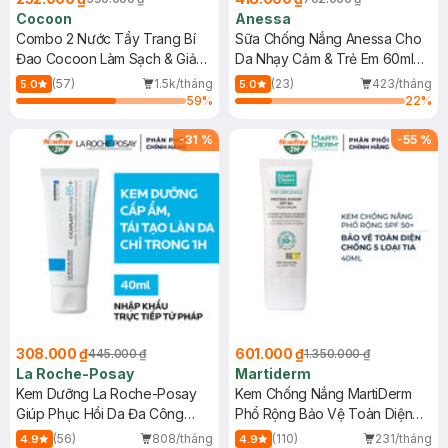
Cocoon
Anessa
Combo 2 Nước Tẩy Trang Bí
Sữa Chống Nắng Anessa Cho
Đao Cocoon Làm Sạch & Giảm
Da Nhạy Cảm & Trẻ Em 60ml
Dầu 500ml
(Mới)
(57)
1.5k/tháng
(23)
423/tháng
5.0
5.0
59
%
22
%
-
31
%
-
55
%
308.000 ₫
601.000 ₫
445.000 ₫
1.350.000 ₫
La Roche-Posay
Martiderm
Kem Dưỡng La Roche-Posay
Kem Chống Nắng MartiDerm
Giúp Phục Hồi Da Đa Công
Phổ Rộng Bảo Vệ Toàn Diện
Dụng 40ml
40ml
(56)
808/tháng
(110)
231/tháng
4.9
4.9