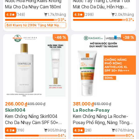
Nước Hoa Hồng Klairs Không
Nước Tẩy Trang L'Oreal Tươi
Mùi Cho Da Nhạy Cảm 180ml
Mát Cho Da Dầu, Hỗn Hợp
400ml
(148)
1.7k/tháng
(298)
2.0k/tháng
4.8
4.8
93
%
93
%
Bill Klairs từ 299k Tặng Mặt Nạ
Làm Dịu Da & Kiểm Soát Dầu Nhờn
25ml (SL Có Hạn)
-
46
%
-
38
%
266.000 ₫
381.000 ₫
495.000 ₫
610.000 ₫
Skin1004
La Roche-Posay
Kem Chống Nắng Skin1004
Kem Chống Nắng La Roche-
Cho Da Nhạy Cảm SPF 50+
Posay Phổ Rộng, Nâng Tông
50ml
Kiềm Dầu 50ml
(119)
905/tháng
(28)
676/tháng
4.8
4.9
64
%
80
%