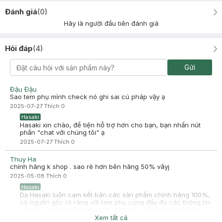
Đánh giá
(
0
)
Hãy là người đầu tiên đánh giá
Hỏi đáp
(
4
)
Gửi
Đậu Đậu
Sao tem phụ mình check nó ghi sai cú pháp vậy ạ
2025-07-27
Thích
0
Hasaki
Hasaki xin chào, để tiện hỗ trợ hơn cho bạn, bạn nhấn nút
phần "chat với chúng tôi" ạ
2025-07-27
Thích
0
Thuy Ha
chính hãng k shop . sao rẻ hơn bên hãng 50% vâyj
2025-05-08
Thích
0
Hasaki
Dạ Hasaki luôn cam kết bán các sản phẩm chính hãng 100%,
có nguồn gốc rõ ràng với tem phụ cùng đầy đủ các thông tin
của nhà phân phối hợp pháp, đảm bảo về chất lượng, bạn
yên tâm sử dụng sản phẩm nhé
Xem tất cả