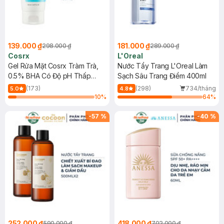
139.000 ₫
181.000 ₫
298.000 ₫
289.000 ₫
Cosrx
L'Oreal
Gel Rửa Mặt Cosrx Tràm Trà,
Nước Tẩy Trang L'Oreal Làm
0.5% BHA Có Độ pH Thấp
Sạch Sâu Trang Điểm 400ml
150ml
(173)
(298)
734/tháng
5.0
4.8
10
%
64
%
-
57
%
-
40
%
252.000 ₫
418.000 ₫
590.000 ₫
702.000 ₫