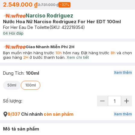
2.549.000 ₫
3.731.000 ₫
-
32
%
Narciso Rodriguez
Nước Hoa Nữ Narciso Rodriguez For Her EDT 100ml
For Her Eau De Toilette
(SKU:
422219354
)
0
4
Hỏi đáp
Giao Nhanh Miễn Phí 2H
Bạn muốn nhận hàng trước
10h
hôm nay. Đặt hàng trước
8h
và chọn
giao hàng
2H
ở bước thanh toán.
Xem chi tiết
Xem thêm
Dung Tích
:
100ml
50ml
100ml
Số lượng:
9/337
Chi nhánh
còn sản phẩm
Xem thêm
Mô tả sản phẩm