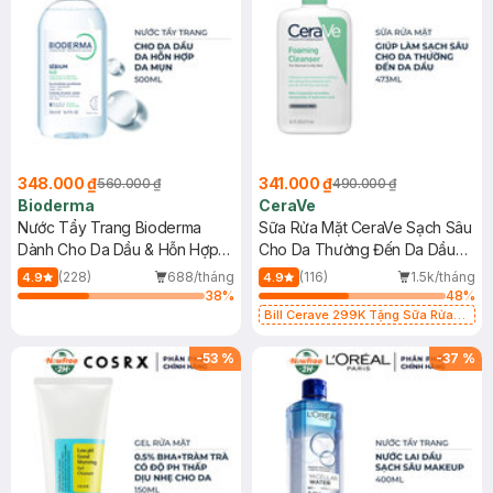
348.000 ₫
341.000 ₫
560.000 ₫
490.000 ₫
Bioderma
CeraVe
Nước Tẩy Trang Bioderma
Sữa Rửa Mặt CeraVe Sạch Sâu
Dành Cho Da Dầu & Hỗn Hợp
Cho Da Thường Đến Da Dầu
500ml
473ml
(228)
688/tháng
(116)
1.5k/tháng
4.9
4.9
38
%
48
%
Bill Cerave 299K Tặng Sữa Rửa
Mặt Cerave 30ml (SL có hạn)
-
53
%
-
37
%