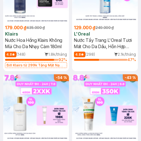
179.000 ₫
129.000 ₫
435.000 ₫
249.000 ₫
Klairs
L'Oreal
Nước Hoa Hồng Klairs Không
Nước Tẩy Trang L'Oreal Tươi
Mùi Cho Da Nhạy Cảm 180ml
Mát Cho Da Dầu, Hỗn Hợp
400ml
(148)
1.8k/tháng
(298)
2.1k/tháng
4.8
4.8
92
%
47
%
Bill Klairs từ 299k Tặng Mặt Nạ
Làm Dịu Da & Kiểm Soát Dầu Nhờn
25ml (SL Có Hạn)
-
54
%
-
43
%