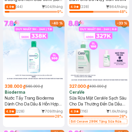
Mới)
(44)
504/tháng
(228)
864/tháng
4.9
4.9
9
%
48
%
-
40
%
-
33
%
338.000 ₫
327.000 ₫
560.000 ₫
490.000 ₫
Bioderma
CeraVe
Nước Tẩy Trang Bioderma
Sữa Rửa Mặt CeraVe Sạch Sâu
Dành Cho Da Dầu & Hỗn Hợp
Cho Da Thường Đến Da Dầu
500ml
473ml
(228)
709/tháng
(116)
1.6k/tháng
4.9
4.9
28
%
28
%
Bill Cerave 299K Tặng Sữa Rửa
Mặt Cerave 30ml (SL có hạn)