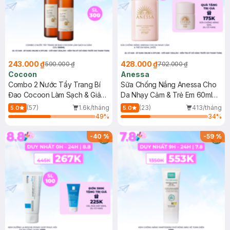
243.000 ₫
428.000 ₫
590.000 ₫
702.000 ₫
Cocoon
Anessa
Combo 2 Nước Tẩy Trang Bí
Sữa Chống Nắng Anessa Cho
Đao Cocoon Làm Sạch & Giảm
Da Nhạy Cảm & Trẻ Em 60ml
Dầu 500ml
(Mới)
(57)
1.6k/tháng
(23)
413/tháng
5.0
5.0
49
%
34
%
-
40
%
-
59
%