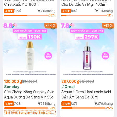
Chiết Xuất Ý Dĩ 800ml
Cho Da Dầu Và Mụn 400ml
(Mới)
(123)
714/tháng
(69)
1.1k/tháng
4.9
4.9
52
%
11
%
-
44
%
-
43
%
130.000 ₫
297.000 ₫
234.000 ₫
519.000 ₫
Sunplay
L'Oreal
Sữa Chống Nắng Sunplay Skin
Serum L'Oreal Hyaluronic Acid
Aqua Dưỡng Da Sáng Mịn 55g
Cấp Ẩm Sáng Da 30ml
(108)
531/tháng
(27)
279/tháng
4.9
4.9
50
%
25
%
Bill 199K Sunplay tặng Tinh Chất
Chống Nắng 7g trị giá 30K (SL có