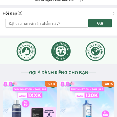
Hãy là người đầu tiên đánh giá
Hỏi đáp
(
0
)
Gửi
GỢI Ý DÀNH RIÊNG CHO BẠN
-
59
%
-
48
%