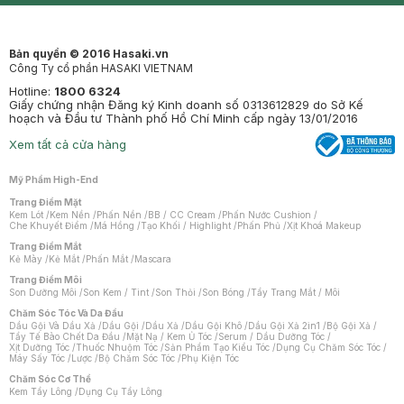
Bản quyền © 2016 Hasaki.vn
Công Ty cổ phần HASAKI VIETNAM
Hotline:
1800 6324
Giấy chứng nhận Đăng ký Kinh doanh số 0313612829 do Sở Kế
hoạch và Đầu tư Thành phố Hồ Chí Minh cấp ngày 13/01/2016
Xem tất cả cửa hàng
Mỹ Phẩm High-End
Trang Điểm Mặt
Kem Lót
/
Kem Nền
/
Phấn Nền
/
BB / CC Cream
/
Phấn Nước Cushion
/
Che Khuyết Điểm
/
Má Hồng
/
Tạo Khối / Highlight
/
Phấn Phủ
/
Xịt Khoá Makeup
Trang Điểm Mắt
Kẻ Mày
/
Kẻ Mắt
/
Phấn Mắt
/
Mascara
Trang Điểm Môi
Son Dưỡng Môi
/
Son Kem / Tint
/
Son Thỏi
/
Son Bóng
/
Tẩy Trang Mắt / Môi
Chăm Sóc Tóc Và Da Đầu
Dầu Gội Và Dầu Xả
/
Dầu Gội
/
Dầu Xả
/
Dầu Gội Khô
/
Dầu Gội Xả 2in1
/
Bộ Gội Xả
/
Tẩy Tế Bào Chết Da Đầu
/
Mặt Nạ / Kem Ủ Tóc
/
Serum / Dầu Dưỡng Tóc
/
Xịt Dưỡng Tóc
/
Thuốc Nhuộm Tóc
/
Sản Phẩm Tạo Kiểu Tóc
/
Dụng Cụ Chăm Sóc Tóc
/
Máy Sấy Tóc
/
Lược
/
Bộ Chăm Sóc Tóc
/
Phụ Kiện Tóc
Chăm Sóc Cơ Thể
Kem Tẩy Lông
/
Dụng Cụ Tẩy Lông