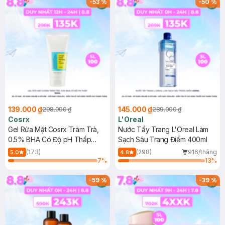
-
53
%
-
50
%
139.000 ₫
145.000 ₫
298.000 ₫
289.000 ₫
Cosrx
L'Oreal
Gel Rửa Mặt Cosrx Tràm Trà,
Nước Tẩy Trang L'Oreal Làm
0.5% BHA Có Độ pH Thấp
Sạch Sâu Trang Điểm 400ml
150ml
(173)
(298)
916/tháng
5.0
4.8
7
%
13
%
-
59
%
-
39
%