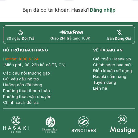
hạn)
Bạn đã có tài khoản Hasaki?
Đăng nhập
return
nowfree
price
HỖ TRỢ KHÁCH HÀNG
VỀ HASAKI.VN
Hotline:
1800 6324
Giới thiệu Hasaki.vn
(Miễn phí , 08-22h kể cả T7, CN)
Chính sách bảo mật
Điều khoản sử dụng
Các câu hỏi thường gặp
Hasaki cẩm nang
Gửi yêu cầu hỗ trợ
Tuyển dụng
Hướng dẫn đặt hàng
Liên hệ
Phương thức thanh toán
Phương thức vận chuyển
Chính sách đổi trả
Synctives
Clinic
Dermahair
Mastige