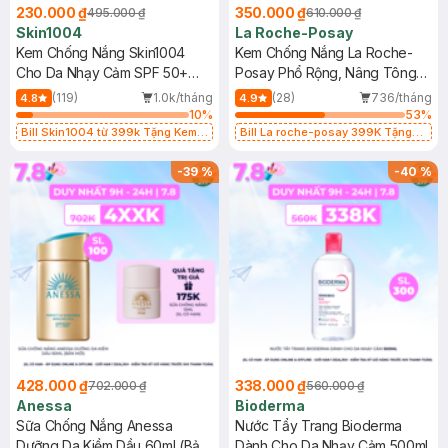
230.000 ₫
350.000 ₫
495.000 ₫
610.000 ₫
Skin1004
La Roche-Posay
Kem Chống Nắng Skin1004
Kem Chống Nắng La Roche-
Cho Da Nhạy Cảm SPF 50+
Posay Phổ Rộng, Nâng Tông
50ml
Kiềm Dầu 50ml
(119)
1.0k/tháng
(28)
736/tháng
4.8
4.9
10
%
53
%
Bill Skin1004 từ 399k Tặng Kem
Bill La roche-posay 399K Tặng
Chống Nắng Cho Da Nhạy Cảm
Gel rửa mặt da dầu nhạy cảm 50ml
SPF 50+ 20ml (SL Có Hạn)
(SL có hạn)
-
39
%
-
40
%
428.000 ₫
338.000 ₫
702.000 ₫
560.000 ₫
Anessa
Bioderma
Sữa Chống Nắng Anessa
Nước Tẩy Trang Bioderma
Dưỡng Da Kiềm Dầu 60ml (Bản
Dành Cho Da Nhạy Cảm 500ml