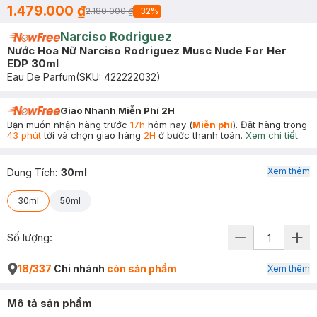
1.479.000 ₫
2.180.000 ₫
-
32
%
Narciso Rodriguez
Nước Hoa Nữ Narciso Rodriguez Musc Nude For Her
EDP 30ml
Eau De Parfum
(SKU:
422222032
)
Giao Nhanh Miễn Phí 2H
Bạn muốn nhận hàng trước
17h
hôm nay (
Miễn phí
). Đặt hàng trong
43 phút
tới và chọn giao hàng
2H
ở bước thanh toán.
Xem chi tiết
Xem thêm
Dung Tích
:
30ml
30ml
50ml
Số lượng:
18/337
Chi nhánh
còn sản phẩm
Xem thêm
Mô tả sản phẩm