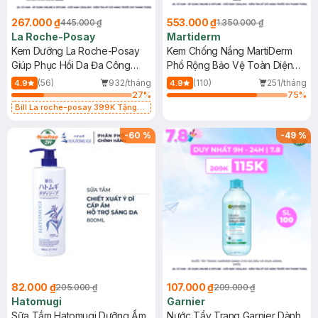
267.000 ₫
553.000 ₫
445.000 ₫
1.350.000 ₫
La Roche-Posay
Martiderm
Kem Dưỡng La Roche-Posay
Kem Chống Nắng MartiDerm
Giúp Phục Hồi Da Đa Công
Phổ Rộng Bảo Vệ Toàn Diện
Dụng 40ml
40ml
(56)
932/tháng
(110)
251/tháng
4.9
4.9
27
%
75
%
Bill La roche-posay 399K Tặng
Gel rửa mặt da dầu nhạy cảm 50ml
(SL có hạn)
-
60
%
-
49
%
82.000 ₫
107.000 ₫
205.000 ₫
209.000 ₫
Hatomugi
Garnier
Sữa Tắm Hatomugi Dưỡng Ẩm
Nước Tẩy Trang Garnier Dành