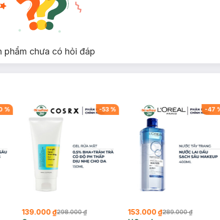
tạo cảm giác chắc chắn và đẳng cấp.
gọt ngào, gợi cảm hơn với nhóm hương Vanilla phương đồng giúp n
ch hợp để sử dụng cho những buổi hẹn hò hay những buổi tiệc tùng đô
n phẩm chưa có hỏi đáp
0
%
-
53
%
-
47
139.000 ₫
153.000 ₫
298.000 ₫
289.000 ₫