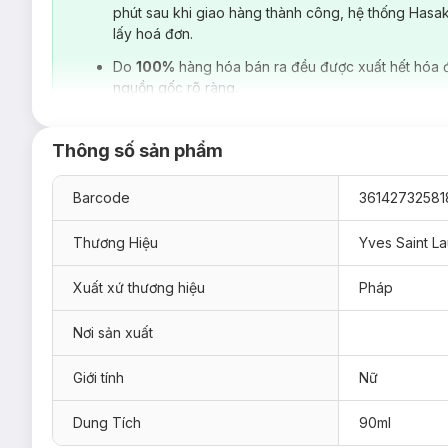
phút sau khi giao hàng thành công, hệ thống Hasa
lấy hoá đơn.
Do
100%
hàng hóa bán ra đều được xuất hết hóa 
nguồn gốc rõ ràng.
Thông số sản phẩm
Barcode
36142732581
Thương Hiệu
Yves Saint La
Xuất xứ thương hiệu
Pháp
Nơi sản xuất
YSL Black Opium Extreme
có khả năng gây thương nhớ với b
Hương cà phê lôi cuốn thoảng thoảng cùng bột cacao ngọt ngà
Giới tính
Nữ
nên kích thích hơn khi đan xen cùng hương hoa nhài. Hương n
hương cuối ấm áp, mềm mại hơn khi xuất hiện mùi gỗ ngọt của
Dung Tích
90ml
vị càng trở nên day dứt khó quên.