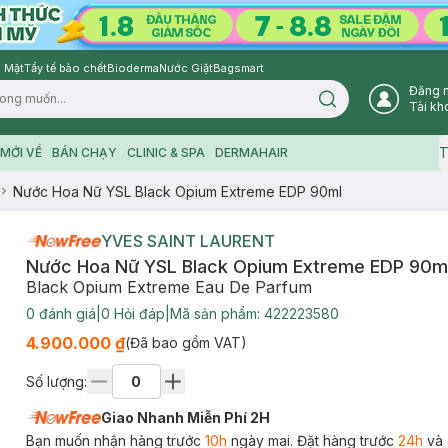
 Mặt
Tẩy tế bào chết
Bioderma
Nước Giặt
Bagsmart
Đăng 
Search icon
Tài kh
T
MỚI VỀ
BÁN CHẠY
CLINIC & SPA
DERMAHAIR
Nước Hoa Nữ YSL Black Opium Extreme EDP 90ml
YVES SAINT LAURENT
Nước Hoa Nữ YSL Black Opium Extreme EDP 90m
Black Opium Extreme Eau De Parfum
0
đánh giá
|
0
Hỏi đáp
|
Mã sản phẩm:
422223580
4.900.000 ₫
(Đã bao gồm VAT)
Số lượng:
Giao Nhanh Miễn Phí 2H
Bạn muốn nhận hàng trước
10h
ngày mai. Đặt hàng trước
24h
và 