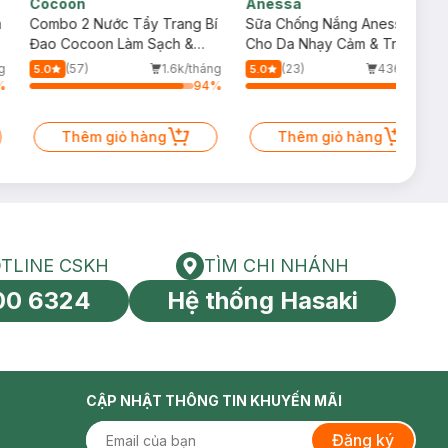
Cocoon
Anessa
m
Combo 2 Nước Tẩy Trang Bí
Sữa Chống Nắng Anessa
Đao Cocoon Làm Sạch &
Cho Da Nhạy Cảm & Trẻ Em
Giảm Dầu 500ml
60ml (Mới)
g
(57)
1.6k/tháng
(23)
436/tháng
5.0
5.0
%
94
%
99
%
Thêm giỏ hàng
Thêm giỏ hàng
TLINE CSKH
TÌM CHI NHÁNH
HOTLINE CSKH
Tìm chi nhánh
00 6324
Hệ thống Hasaki
tín toàn cầu
CẬP NHẬT THÔNG TIN KHUYẾN MÃI
Đăng ký