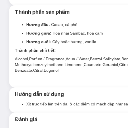
Thành phần sản phẩm
Hương đầu:
Cacao, cà phê
Hương giữa:
Hoa nhài Sambac, hoa cam
Hương cuối:
Cây hoắc hương, vanilla
Thành phần chíi tiết:
Alcohol,Parfum / Fragrance,Aqua / Water,Benzyl Salicylate,Benz
Methoxydibenzoylmethane,Limonene,Coumarin,Geraniol,Citrone
Benzoate,Citral,Eugenol
Hướng dẫn sử dụng
Xịt trực tiếp lên trên da, ở các điểm có mạch đập như sau
Đánh giá