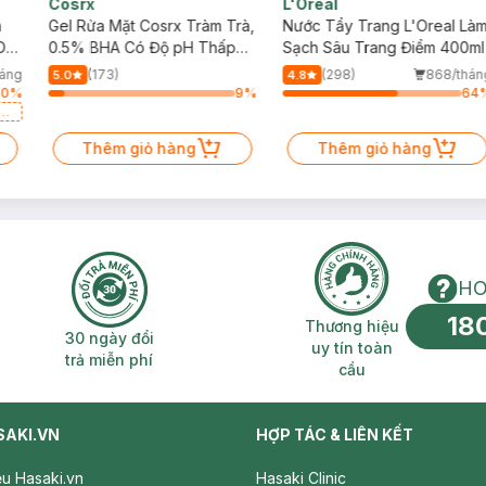
Cosrx
L'Oreal
h
Gel Rửa Mặt Cosrx Tràm Trà,
Nước Tẩy Trang L'Oreal Là
Da
0.5% BHA Có Độ pH Thấp
Sạch Sâu Trang Điểm 400ml
150ml
háng
(173)
(298)
868/thán
5.0
4.8
30
%
9
%
64
a
Thêm giỏ hàng
Thêm giỏ hàng
HO
18
n phí 2H
30 ngày đổi trả miễn phí
Thương hiệu uy 
Thương hiệu
30 ngày đổi
uy tín toàn
trả miễn phí
cầu
SAKI.VN
HỢP TÁC & LIÊN KẾT
iệu Hasaki.vn
Hasaki Clinic