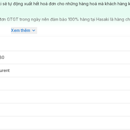
ki sẽ tự động xuất hết hoá đơn cho những hàng hoá mà khách hàng 
đơn GTGT trong ngày nên đảm bảo 100% hàng tại Hasaki là hàng ch
Xem thêm
80
urent
ất cứ từ những mùi hương đầu tiên mà ta cảm nhận được đó là mùi cà
o ngây lập tức quyến rũ các khứu giá. Hương hoa cam trắng tươi tắn,
hài Sambac ngọt ngào lại bí ẩn giống như tính cách của người phụ nữ
 cây hoắc hương. Hương Vanilla uyển chuyển lưu lại trên làn da nàng