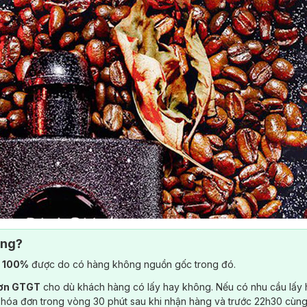
ông?
) 100%
được do có hàng không nguồn gốc trong đó.
đơn GTGT
cho dù khách hàng có lấy hay không. Nếu có nhu cầu lấy
 hóa đơn trong vòng 30 phút sau khi nhận hàng và trước 22h30 cùng