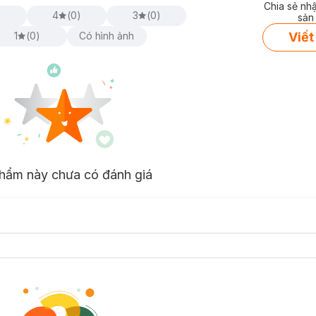
Chia sẻ nh
)
4
(
0
)
3
(
0
)
sản
Viết
1
(
0
)
Có hình ảnh
hẩm này chưa có đánh giá
tế và sang trọng với thân chai màu đen lấp lánh, điểm nhấn là biểu tư