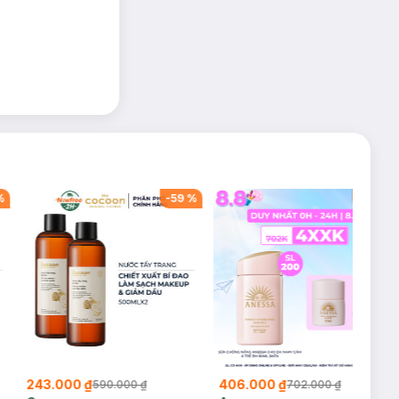
àng sở hữu một
ng người ban
%
-
59
%
-
42
%
243.000 ₫
406.000 ₫
590.000 ₫
702.000 ₫