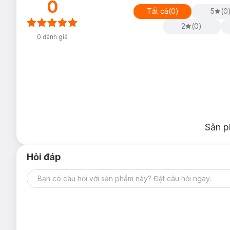
0
Tất cả
(
0
)
5
(
0
2
(
0
)
0
đánh giá
Sản p
Hỏi đáp
Thiết kế chai nước hoa
YSL Black Opium Extreme EDP
tinh 