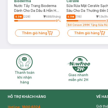
Bioderma
CeraVe
Xuất xứ thương hiệu:
Pháp
rma
Nước Tẩy Trang Bioderma
Sữa Rửa Mặt CeraVe Sạc
m
Dành Cho Da Dầu & Hỗn Hợp
Sâu Cho Da Thường Đến 
Thương hiệu:
Yves Saint Laurent
500ml
Dầu 473ml
/tháng
(228)
688/tháng
(116)
1.5k/t
4.9
4.9
12
%
9
%
Bill Cerave 299K Tặng Sữa Rử
Mặt Cerave 30ml (SL có hạn)
Thêm giỏ hàng
Thêm giỏ hàng
Thanh toán khi nhận hàng
Giao nhanh miễ
Thanh toán
Giao nhanh
khi nhận
miễn phí 2H
hàng
HỖ TRỢ KHÁCH HÀNG
VỀ HA
Giới th
Hotline:
1800 6324