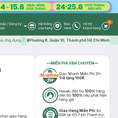
0
nhập
/
Đăng ký
Hệ thống
Bảo
Hỗ trợ
User Icon
Store Icon
Warranty Icon
Phone Icon
Cart I
oản
cửa hàng
hành
khách hàng
ải ứng dụng
Phường 8, Quận 10, Thành phố Hồ Chí Minh
Map icon
MIỄN PHÍ VẬN CHUYỂN
l
Giao Nhanh Miễn Phí 2H.
Trễ tặng 100K
Hasaki đền bù
100%
hãng
đền bù
100%
nếu phát hiện
hàng giả
Giao Hàng Miễn Phí
(từ
90K tại 60 Tỉnh Thành trừ
chọn giao hàng