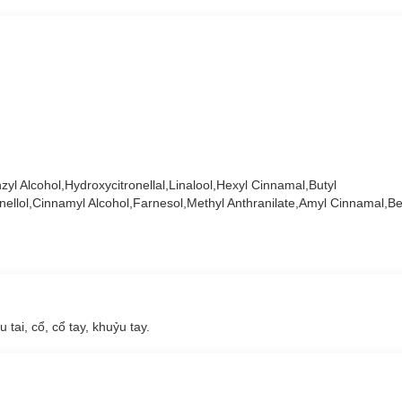
yl Alcohol,Hydroxycitronellal,Linalool,Hexyl Cinnamal,Butyl
llol,Cinnamyl Alcohol,Farnesol,Methyl Anthranilate,Amyl Cinnamal,Be
 tai, cổ, cổ tay, khuỷu tay.