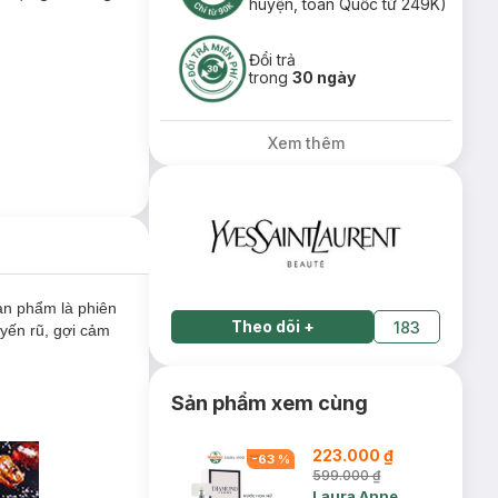
huyện, toàn Quốc từ 249K)
Đổi trả
trong
30 ngày
Xem thêm
ản phẩm là phiên
Theo dõi
+
183
yến rũ, gợi cảm
Sản phẩm xem cùng
223.000 ₫
-
63
%
599.000 ₫
Laura Anne