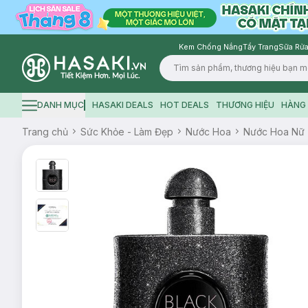
Kem Chống Nắng
Tẩy Trang
Sữa Rửa
Logo
DANH MỤC
HASAKI DEALS
HOT DEALS
THƯƠNG HIỆU
HÀNG 
Hamburger icon
Trang chủ
Sức Khỏe - Làm Đẹp
Nước Hoa
Nước Hoa Nữ