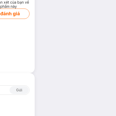
ận xét của bạn về
 phẩm này
 đánh giá
Gửi
ợng và tên thương