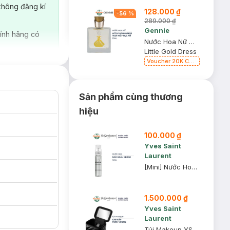
không đăng kí
128.000 ₫
-
56
%
289.000 ₫
Gennie
ính hãng có
Nước Hoa Nữ Gennie Little Gold Dress 50ml
Little Gold Dress
Voucher 20K Cho
Bill 200K
Diamond, Laura
Annie, Gota,
Gennie, Parision
Sản phẩm cùng thương
(SL có hạn)
hiệu
100.000 ₫
Yves Saint
Laurent
[Mini] Nước Hoa YSL 1.2ml (Mùi Ngẫu Nhiên)
 phê cuốn hút.
 sống động trở
1.500.000 ₫
 xinh đẹp. Nốt
Yves Saint
 bền lâu khiến dư
Laurent
Túi Makeup YSL Vuông Cao Cấp