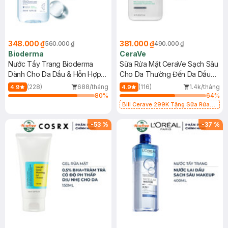
348.000 ₫
381.000 ₫
560.000 ₫
490.000 ₫
Bioderma
CeraVe
Nước Tẩy Trang Bioderma
Sữa Rửa Mặt CeraVe Sạch Sâu
Dành Cho Da Dầu & Hỗn Hợp
Cho Da Thường Đến Da Dầu
500ml
473ml
(228)
688/tháng
(116)
1.4k/tháng
4.9
4.9
80
%
64
%
Bill Cerave 299K Tặng Sữa Rửa
Mặt Cerave 30ml (SL có hạn)
-
53
%
-
37
%