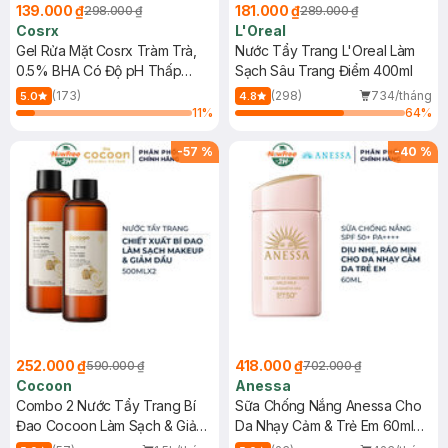
139.000 ₫
181.000 ₫
298.000 ₫
289.000 ₫
Cosrx
L'Oreal
Gel Rửa Mặt Cosrx Tràm Trà,
Nước Tẩy Trang L'Oreal Làm
0.5% BHA Có Độ pH Thấp
Sạch Sâu Trang Điểm 400ml
150ml
(173)
(298)
734/tháng
5.0
4.8
11
%
64
%
-
57
%
-
40
%
252.000 ₫
418.000 ₫
590.000 ₫
702.000 ₫
Cocoon
Anessa
Combo 2 Nước Tẩy Trang Bí
Sữa Chống Nắng Anessa Cho
Đao Cocoon Làm Sạch & Giảm
Da Nhạy Cảm & Trẻ Em 60ml
Dầu 500ml
(Mới)