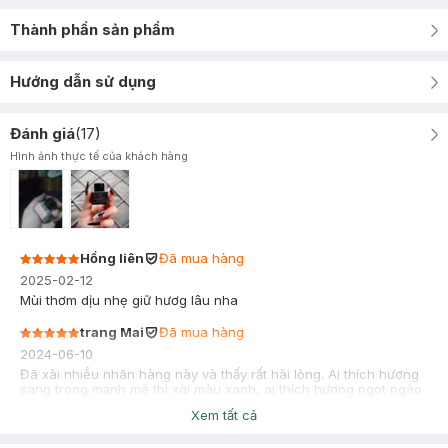
Thành phần sản phẩm
Hướng dẫn sử dụng
Đánh giá
(
17
)
Hình ảnh thực tế của khách hàng
Hồng liên
Đã mua hàng
2025-02-12
Mùi thơm dịu nhẹ giữ hươg lâu nha
trang Mai
Đã mua hàng
2024-06-10
Đã xài nhiều nhãn hàng này và thấy rất hài lòng. Ai thích hương
sang trọng mạnh mẽ thì xài màu xanh, ai thích hương ngọt ngào
nhẹ nhàng thì xài màu đen
Xem tất cả