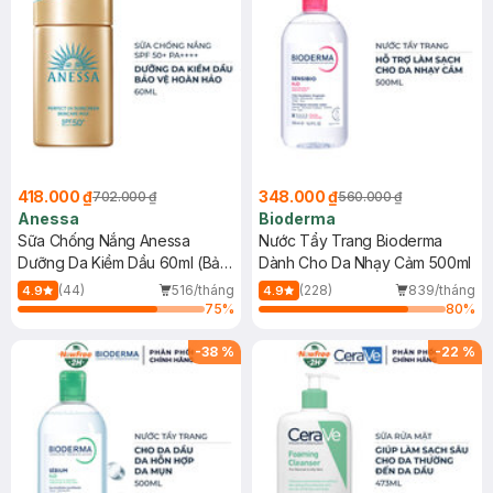
418.000 ₫
348.000 ₫
702.000 ₫
560.000 ₫
Anessa
Bioderma
Sữa Chống Nắng Anessa
Nước Tẩy Trang Bioderma
Dưỡng Da Kiềm Dầu 60ml (Bản
Dành Cho Da Nhạy Cảm 500ml
Mới)
(44)
516/tháng
(228)
839/tháng
4.9
4.9
75
%
80
%
-
38
%
-
22
%