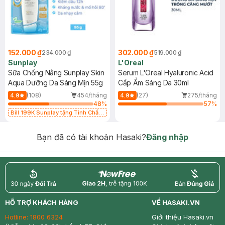
152.000 ₫
302.000 ₫
234.000 ₫
519.000 ₫
Sunplay
L'Oreal
Sữa Chống Nắng Sunplay Skin
Serum L'Oreal Hyaluronic Acid
Aqua Dưỡng Da Sáng Mịn 55g
Cấp Ẩm Sáng Da 30ml
(108)
454/tháng
(27)
275/tháng
4.9
4.9
48
%
57
%
Bill 199K Sunplay tặng Tinh Chất
Chống Nắng 7g trị giá 30K (SL có
hạn)
Bạn đã có tài khoản Hasaki?
Đăng nhập
return
nowfree
price
HỖ TRỢ KHÁCH HÀNG
VỀ HASAKI.VN
Hotline:
1800 6324
Giới thiệu Hasaki.vn