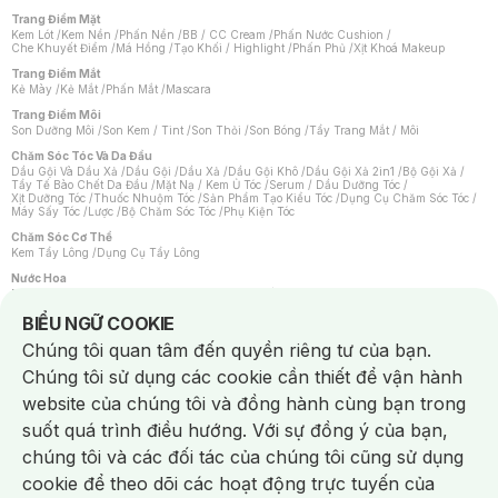
Trang Điểm Mặt
Kem Lót
/
Kem Nền
/
Phấn Nền
/
BB / CC Cream
/
Phấn Nước Cushion
/
Che Khuyết Điểm
/
Má Hồng
/
Tạo Khối / Highlight
/
Phấn Phủ
/
Xịt Khoá Makeup
Trang Điểm Mắt
Kẻ Mày
/
Kẻ Mắt
/
Phấn Mắt
/
Mascara
Trang Điểm Môi
Son Dưỡng Môi
/
Son Kem / Tint
/
Son Thỏi
/
Son Bóng
/
Tẩy Trang Mắt / Môi
Chăm Sóc Tóc Và Da Đầu
Dầu Gội Và Dầu Xả
/
Dầu Gội
/
Dầu Xả
/
Dầu Gội Khô
/
Dầu Gội Xả 2in1
/
Bộ Gội Xả
/
Tẩy Tế Bào Chết Da Đầu
/
Mặt Nạ / Kem Ủ Tóc
/
Serum / Dầu Dưỡng Tóc
/
Xịt Dưỡng Tóc
/
Thuốc Nhuộm Tóc
/
Sản Phẩm Tạo Kiểu Tóc
/
Dụng Cụ Chăm Sóc Tóc
/
Máy Sấy Tóc
/
Lược
/
Bộ Chăm Sóc Tóc
/
Phụ Kiện Tóc
Chăm Sóc Cơ Thể
Kem Tẩy Lông
/
Dụng Cụ Tẩy Lông
Nước Hoa
Nước Hoa Nữ
/
Nước Hoa Nam
/
Nước Hoa Cao Cấp
/
Xịt Thơm Toàn Thân
/
Nước Hoa Vùng Kín
Notice about cookies usage
BIỂU NGỮ COOKIE
Chăm Sóc Cá Nhân
Chúng tôi quan tâm đến quyền riêng tư của bạn.
Chống Muỗi
/
Khẩu Trang
/
Máy Massage
/
Mặt Nạ Xông Hơi
/
Nước Rửa Tay
/
Sản Phẩm Chăm Sóc Khác
/
Bàn Chải Đánh Răng
/
Bàn Chải Điện
/
Chúng tôi sử dụng các cookie cần thiết để vận hành
Hỗ Trợ Trắng Răng
/
Kem Đánh Răng
/
Máy Tăm Nước
/
Nước Súc Miệng
/
Tăm / Chỉ Nha Khoa
/
Xịt Thơm Miệng
/
Dung Dịch Vệ Sinh
/
Dưỡng Vùng Kín
/
website của chúng tôi và đồng hành cùng bạn trong
Khăn Ướt Vệ Sinh Vùng Kín
/
Băng Vệ Sinh
/
Tampon
/
Bọt Cạo Râu
/
Dao Cạo Râu
/
Máy Cạo Râu
suốt quá trình điều hướng. Với sự đồng ý của bạn,
Vấn Đề Về Da
chúng tôi và các đối tác của chúng tôi cũng sử dụng
Da Dầu / Lỗ Chân Lông To
/
Da Khô / Mất Nước
/
Da Lão Hóa
/
Da Mụn
/
Da Nhạy Cảm / Kích Ứng
/
Da Xỉn Màu
/
Thâm / Nám / Tàn Nhang
/
cookie để theo dõi các hoạt động trực tuyến của
Quầng Thâm & Bọng Mắt
/
Sẹo
/
Viêm Da Cơ Địa