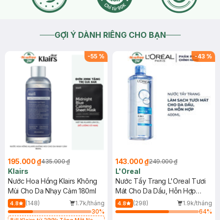
GỢI Ý DÀNH RIÊNG CHO BẠN
-
55
%
-
43
%
195.000 ₫
143.000 ₫
435.000 ₫
249.000 ₫
Klairs
L'Oreal
Nước Hoa Hồng Klairs Không
Nước Tẩy Trang L'Oreal Tươi
Mùi Cho Da Nhạy Cảm 180ml
Mát Cho Da Dầu, Hỗn Hợp
400ml
(148)
1.7k/tháng
(298)
1.9k/tháng
4.8
4.8
30
%
64
%