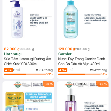
82.000 ₫
128.000 ₫
205.000 ₫
209.000 ₫
Hatomugi
Garnier
Sữa Tắm Hatomugi Dưỡng Ẩm
Nước Tẩy Trang Garnier Dành
Chiết Xuất Ý Dĩ 800ml
Cho Da Dầu Và Mụn 400ml
(Mới)
(123)
714/tháng
(69)
942/tháng
4.9
4.9
53
%
64
%
-
35
%
-
42
%