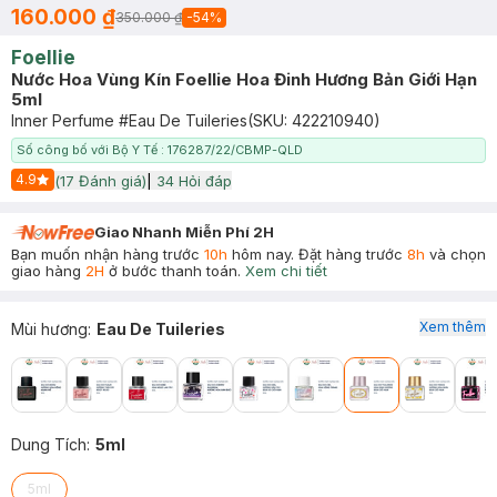
160.000 ₫
350.000 ₫
-
54
%
Foellie
Nước Hoa Vùng Kín Foellie Hoa Đinh Hương Bản Giới Hạn
5ml
Inner Perfume #Eau De Tuileries
(SKU:
422210940
)
Số công bố với Bộ Y Tế : 176287/22/CBMP-QLD
4.9
(
17
Đánh giá)
|
34
Hỏi đáp
Start Icon
Giao Nhanh Miễn Phí 2H
Bạn muốn nhận hàng trước
10h
hôm nay. Đặt hàng trước
8h
và chọn
giao hàng
2H
ở bước thanh toán.
Xem chi tiết
Xem thêm
Mùi hương
:
Eau De Tuileries
Dung Tích
:
5ml
5ml