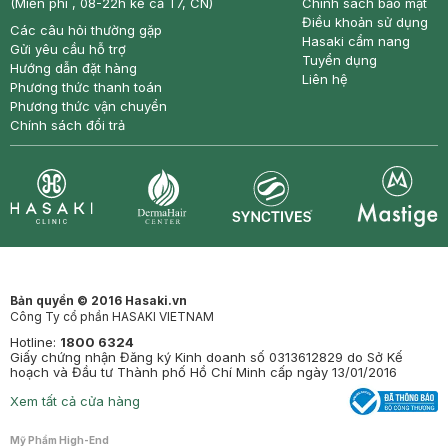
(Miễn phí , 08-22h kể cả T7, CN)
Chính sách bảo mật
Điều khoản sử dụng
Các câu hỏi thường gặp
Hasaki cẩm nang
Gửi yêu cầu hỗ trợ
Tuyển dụng
Hướng dẫn đặt hàng
Liên hệ
Phương thức thanh toán
Phương thức vận chuyển
Chính sách đổi trả
Synctives
Clinic
Dermahair
Mastige
Bản quyền © 2016 Hasaki.vn
Công Ty cổ phần HASAKI VIETNAM
Hotline:
1800 6324
Giấy chứng nhận Đăng ký Kinh doanh số 0313612829 do Sở Kế
hoạch và Đầu tư Thành phố Hồ Chí Minh cấp ngày 13/01/2016
Xem tất cả cửa hàng
Mỹ Phẩm High-End