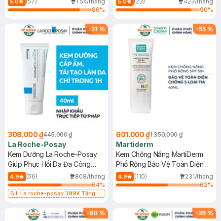
(57)
1.5k/tháng
(23)
423/tháng
5.0
5.0
86
%
90
%
-
31
%
-
55
%
308.000 ₫
601.000 ₫
445.000 ₫
1.350.000 ₫
La Roche-Posay
Martiderm
Kem Dưỡng La Roche-Posay
Kem Chống Nắng MartiDerm
Giúp Phục Hồi Da Đa Công
Phổ Rộng Bảo Vệ Toàn Diện
Dụng 40ml
40ml
(56)
808/tháng
(110)
231/tháng
4.9
4.9
64
%
62
%
Bill La roche-posay 399K Tặng
Gel rửa mặt da dầu nhạy cảm 50ml
(SL có hạn)
-
60
%
-
39
%