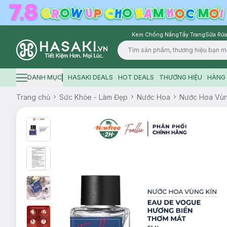
Kem Chống Nắng
Tẩy Trang
Sữa Rửa
Logo
DANH MỤC
HASAKI DEALS
HOT DEALS
THƯƠNG HIỆU
HÀNG 
Hamburger icon
Trang chủ
Sức Khỏe - Làm Đẹp
Nước Hoa
Nước Hoa Vùn