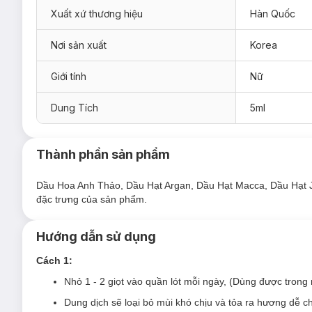
Xuất xứ thương hiệu
Hàn Quốc
Hiện sản phẩm
Nước Hoa Vùng Kín Foellie Inner Perfume 
Nơi sản xuất
Korea
Eau De Bijou - Hương Hoa Hồng Mạnh Mẽ (Màu đen
sâu sắc. Đây là màu bán chạy nhất.
Giới tính
Nữ
Eau De Fleur - Hương Trái Cây Ngọt Ngào (Màu hồn
Dung Tích
5ml
Eau De Bebe - Hương Hoa Ngọc Lan Tây (Màu đỏ):
hương trái cây dịu ngọt nhẹ nhàng.
Eau De Cherry Blossom - Hương Hoa Anh Đào (Màu 
Thành phần sản phẩm
thanh lịch, dịu dàng.
Eau De Ciel - Hương Hoa Hồng Trắng (Màu bạc ánh 
Dầu Hoa Anh Thảo, Dầu Hạt Argan, Dầu Hạt Macca, Dầu Hạt 
đặc trưng của sản phẩm.
Eau De Miel - Hương Dâu Tây (Bản giới hạn XO):
Mùi
Eau De Tuileries - Hương Hoa Đinh Hương (Bản giớ
Hướng dẫn sử dụng
Eau De Venus - Hương Hoa Nhài (Bản giới hạn, màu
Cách 1:
Eau De Noir - Hương Cherry Đen (Bản giới hạn, màu
Nhỏ 1 - 2 giọt vào quần lót mỗi ngày, (Dùng được trong 
Eau De Foret - Hương Gỗ Tươi Mát (Màu nâu):
Là mù
Dung dịch sẽ loại bỏ mùi khó chịu và tỏa ra hương dễ 
Eau De Vogue - Hương Biển Thơm Mát (Màu xanh):