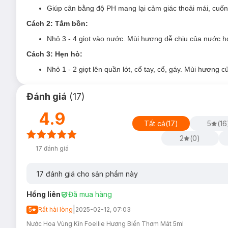
Giúp cân bằng độ PH mang lại cảm giác thoải mái, cuốn
Cách 2: Tắm bồn:
Nhỏ 3 - 4 giọt vào nước. Mùi hương dễ chịu của nước hoa
Cách 3: Hẹn hò:
Đối tượng sử dụng Nước Hoa Vùng Kín Foelli
Nhỏ 1 - 2 giọt lên quần lót, cổ tay, cổ, gáy. Mùi hương
Sản phẩm thích hợp cho mọi loại da.
Thích hợp sử dụng cho vùng kín nữ giới.
Đánh giá
(
17
)
Ưu thế nổi bật của Nước Hoa Vùng Kín Foellie
4.9
Loại bỏ mùi, vừa mang lại hương thơm dịu nhẹ, quyến r
Tất cả
(
17
)
5
(
16
Chứa
phytoncide
có tác dụng giảm stress.
2
(
0
)
17
đánh giá
Chứa thành phần tự nhiên và an toàn với 6 chiết xuất th
Giúp giữ cho vùng kin sạch sẽ và duy trì độ pH trong kh
17
đánh giá cho sản phẩm này
duy trì vùng Y ở trạng thái tốt nhất.
99.9% không pha loãng như nước hoa thường, mùi lưu 
Hồng liên
Đã mua hàng
Sản phẩm nước hoa vùng kín được bộ Y tế Hàn Quốc c
|
5
Rất hài lòng
2025-02-12, 07:03
Nước Hoa Vùng Kín Foellie Hương Biển Thơm Mát 5ml