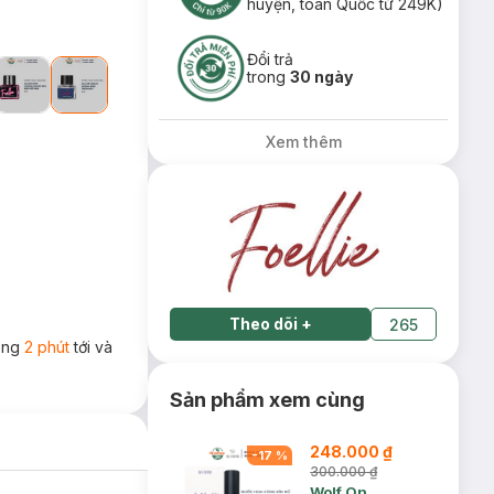
huyện, toàn Quốc từ 249K)
Đổi trả
trong
30 ngày
Xem thêm
Theo dõi
+
265
rong
2 phút
tới và
Sản phẩm xem cùng
248.000 ₫
-
17
%
300.000 ₫
Wolf On