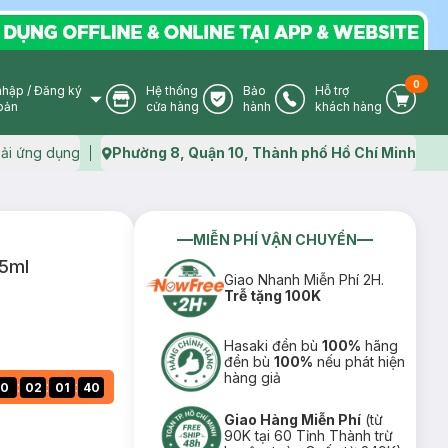
0
nhập
/
Đăng ký
Hệ thống
Bảo
Hỗ trợ
User Icon
Store Icon
Warranty Icon
Phone Icon
Cart I
oản
cửa hàng
hành
khách hàng
ải ứng dụng
Phường 8, Quận 10, Thành phố Hồ Chí Minh
Map icon
MIỄN PHÍ VẬN CHUYỂN
 5ml
Giao Nhanh Miễn Phí 2H.
Trễ tặng 100K
Hasaki đền bù
100%
hãng
đền bù
100%
nếu phát hiện
hàng giả
:
:
:
0
02
01
39
Giao Hàng Miễn Phí
(từ
90K tại 60 Tỉnh Thành trừ