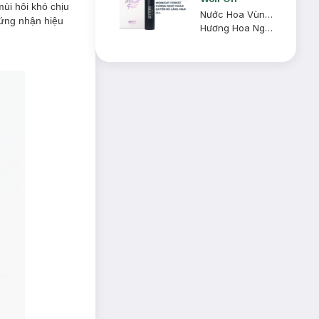
ùi hôi khó chịu
Nước Hoa Vùng Kín Nữ Loli And The Wolf Midnight Forest 8ml
hứng nhận hiệu
Hương Hoa Ngọt Ngào Quyến Rũ Lãng Mạn