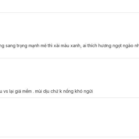
ie Inner Perfume:
ớt.
ơng sang trọng mạnh mẽ thì xài màu xanh, ai thích hương ngọt ngào nh
âu vs lại giá mềm . mùi dịu chứ k nồng khó ngửi