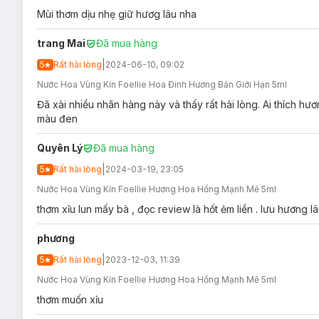
Mùi thơm dịu nhẹ giữ hươg lâu nha
trang Mai
Đã mua hàng
Hướng dẫn bảo quản Nước Hoa Vùng Kín Foell
|
5
Rất hài lòng
2024-06-10, 09:02
Nơi khô ráo thoáng mát.
Nước Hoa Vùng Kín Foellie Hoa Đinh Hương Bản Giới Hạn 5ml
Tránh ánh nắng trực tiếp, nơi có nhiệt độ cao hoặc ẩm ư
Đã xài nhiều nhãn hàng này và thấy rất hài lòng. Ai thích hư
màu đen
Đậy nắp kín sau khi sử dụng.
Quyên Lý
Đã mua hàng
|
5
Rất hài lòng
2024-03-19, 23:05
Nước Hoa Vùng Kín Foellie Hương Hoa Hồng Mạnh Mẽ 5ml
thơm xĩu lun mấy bà , đọc review là hốt ẻm liền . lưu hương l
phương
|
5
Rất hài lòng
2023-12-03, 11:39
Nước Hoa Vùng Kín Foellie Hương Hoa Hồng Mạnh Mẽ 5ml
thơm muốn xỉu