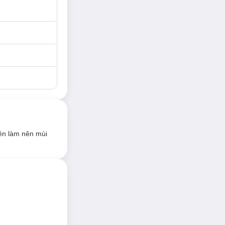
ng thanh lịch và
ng thơm, kèm
 nàng toát lên vẻ
ên làm nên mùi
c quý phái.