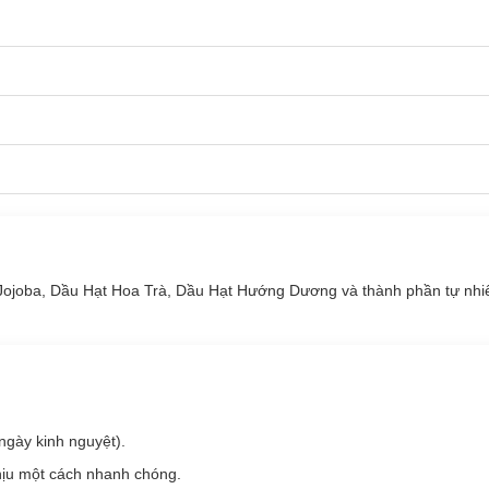
5ml
chính hãng đã có mặt tại
Hasaki
với các mùi hương:
):
Hương thơm ngọt ngào, mãnh liệt và quyến rũ với cảm giác yêu thươ
g):
Hương trái cây dịu nhẹ, ngọt ngào, trẻ trung.
Hương gỗ ấm, mang sức sống sảng khoái của một khu rừng ngát hươ
tím):
Hương thơm nhẹ nhàng, thuần khiết của loài hoa anh đào sẽ giúp
tím hồng):
Mùi hoa hồng trắng thanh nhẹ.
Jojoba, Dầu Hạt Hoa Trà, Dầu Hạt Hướng Dương và thành phần tự nhi
 dâu tây ngọt ngào, thanh tao.
i hạn, màu hồng):
Hương phấn trang nhã, mềm mại, nữ tính.
 trắng vàng):
Hương hoa sang trọng, quyến rũ, bí ẩn và gợi cảm.
 hồng tím):
Hương Cherry đen Ngọt Ngào, quyến rũ, sang trọng.
ngày kinh nguyệt).
i hương đặc trưng của gỗ ấm áp và đầy quyến rũ cho bạn một cảm giá
chịu một cách nhanh chóng.
Mang mùi hương thanh mát của phúc bồn tử và trái táo.