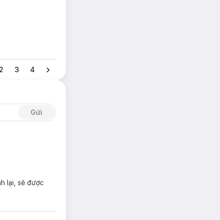
2
3
4
Gửi
h lại, sẽ được