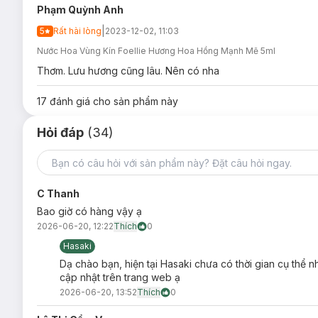
Phạm Quỳnh Anh
|
5
Rất hài lòng
2023-12-02, 11:03
Nước Hoa Vùng Kín Foellie Hương Hoa Hồng Mạnh Mẽ 5ml
Thơm. Lưu hương cũng lâu. Nên có nha
17
đánh giá cho sản phẩm này
Hỏi đáp
(34)
C Thanh
Bao giờ có hàng vậy ạ
2026-06-20, 12:22
Thích
0
Hasaki
Dạ chào bạn, hiện tại Hasaki chưa có thời gian cụ thể
cập nhật trên trang web ạ
2026-06-20, 13:52
Thích
0