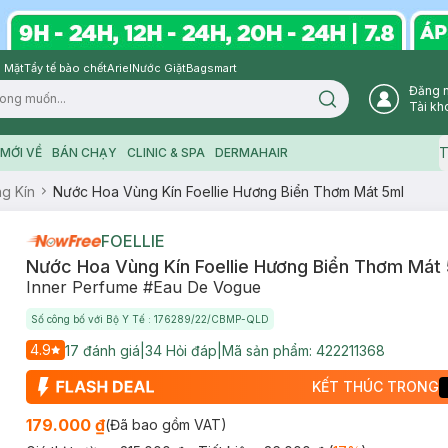
 Mặt
Tẩy tế bào chết
Ariel
Nước Giặt
Bagsmart
Đăng 
Search icon
Tài kh
T
MỚI VỀ
BÁN CHẠY
CLINIC & SPA
DERMAHAIR
g Kín
Nước Hoa Vùng Kín Foellie Hương Biển Thơm Mát 5ml
FOELLIE
Nước Hoa Vùng Kín Foellie Hương Biển Thơm Mát
Inner Perfume #Eau De Vogue
Số công bố với Bộ Y Tế : 176289/22/CBMP-QLD
4.9
17
đánh giá
|
34
Hỏi đáp
|
Mã sản phẩm:
422211368
KẾT THÚC TRONG
179.000 ₫
(Đã bao gồm VAT)