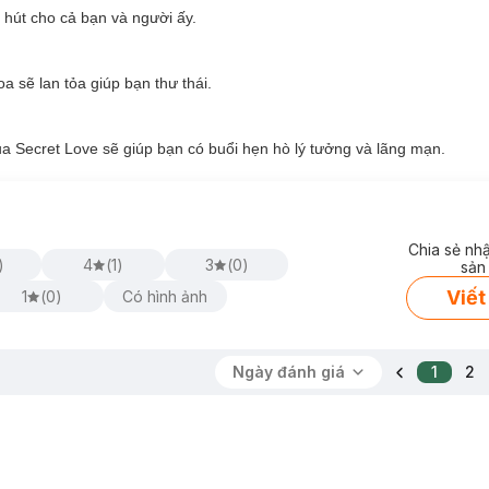
 hút cho cả bạn và người ấy.
 sẽ lan tỏa giúp bạn thư thái.
e Inner Perfume:
 của Secret Love sẽ giúp bạn có buổi hẹn hò lý tưởng và lãng mạn.
 Inner Perfume:
Chia sẻ nh
ũ cho cô bé. Giúp các cặp đôi thăng hoa hơn trong cuộc yêu cuộc yêu.
)
4
(
1
)
3
(
0
)
sản
Viết
1
(
0
)
Có hình ảnh
ảo dược và 6 loại dầu thực vật.
oảng 4.2 - 4.8 hiệu quả tạo môi trường thuận lợi cho lợi khuẩn phát tr
Ngày đánh giá
1
2
hương lên đến 48 giờ.
ấp phép.