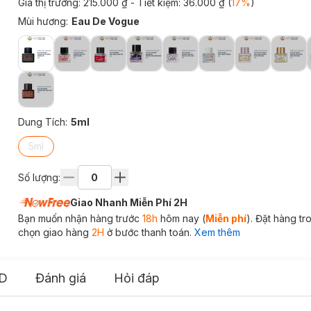
Giá thị trường:
215.000 ₫
- Tiết kiệm:
36.000 ₫
(
17
%
)
Mùi hương
:
Eau De Vogue
Dung Tích
:
5ml
5ml
Số lượng:
Giao Nhanh Miễn Phí 2H
Bạn muốn nhận hàng trước
18h
hôm nay (
Miễn phí
). Đặt hàng t
chọn giao hàng
2H
ở bước thanh toán.
Xem thêm
D
Đánh giá
Hỏi đáp