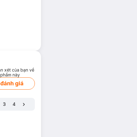
ận xét của bạn về
 phẩm này
 đánh giá
iển nhằm bảo vệ và
3
4