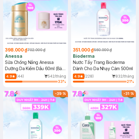
398.000 ₫
351.000 ₫
702.000 ₫
560.000 ₫
Anessa
Bioderma
Sữa Chống Nắng Anessa
Nước Tẩy Trang Bioderma
Dưỡng Da Kiềm Dầu 60ml (Bản
Dành Cho Da Nhạy Cảm 500ml
Mới)
(44)
542/tháng
(228)
832/tháng
4.9
4.9
33
%
21
%
-
39
%
-
31
%