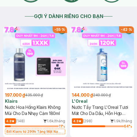
GỢI Ý DÀNH RIÊNG CHO BẠN
-
55
%
-
42
%
197.000 ₫
144.000 ₫
435.000 ₫
249.000 ₫
Klairs
L'Oreal
Nước Hoa Hồng Klairs Không
Nước Tẩy Trang L'Oreal Tươi
Mùi Cho Da Nhạy Cảm 180ml
Mát Cho Da Dầu, Hỗn Hợp
400ml
(148)
1.6k/tháng
(298)
1.9k/tháng
4.8
4.8
11
%
64
%
Bill Klairs từ 299k Tặng Mặt Nạ
Làm Dịu Da & Kiểm Soát Dầu Nhờn