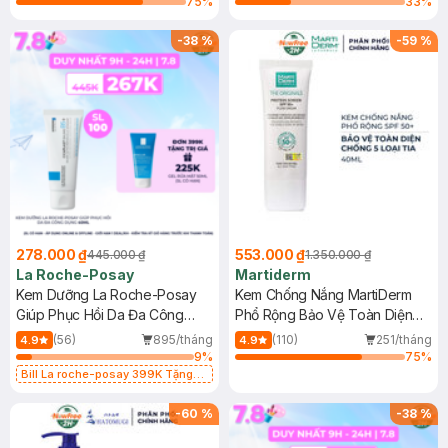
75
%
33
%
-
38
%
-
59
%
278.000 ₫
553.000 ₫
445.000 ₫
1.350.000 ₫
La Roche-Posay
Martiderm
Kem Dưỡng La Roche-Posay
Kem Chống Nắng MartiDerm
Giúp Phục Hồi Da Đa Công
Phổ Rộng Bảo Vệ Toàn Diện
Dụng 40ml
40ml
(56)
895/tháng
(110)
251/tháng
4.9
4.9
9
%
75
%
Bill La roche-posay 399K Tặng
Gel rửa mặt da dầu nhạy cảm 50ml
(SL có hạn)
-
60
%
-
38
%