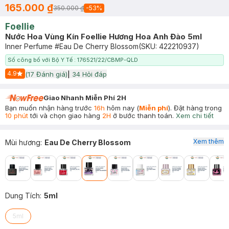
165.000 ₫
350.000 ₫
-
53
%
Foellie
Nước Hoa Vùng Kín Foellie Hương Hoa Anh Đào 5ml
Inner Perfume #Eau De Cherry Blossom
(SKU:
422210937
)
Số công bố với Bộ Y Tế : 176521/22/CBMP-QLD
4.9
(
17
Đánh giá)
|
34
Hỏi đáp
Start Icon
Giao Nhanh Miễn Phí 2H
Bạn muốn nhận hàng trước
16h
hôm nay (
Miễn phí
). Đặt hàng trong
10 phút
tới và chọn giao hàng
2H
ở bước thanh toán.
Xem chi tiết
Xem thêm
Mùi hương
:
Eau De Cherry Blossom
Dung Tích
:
5ml
5ml