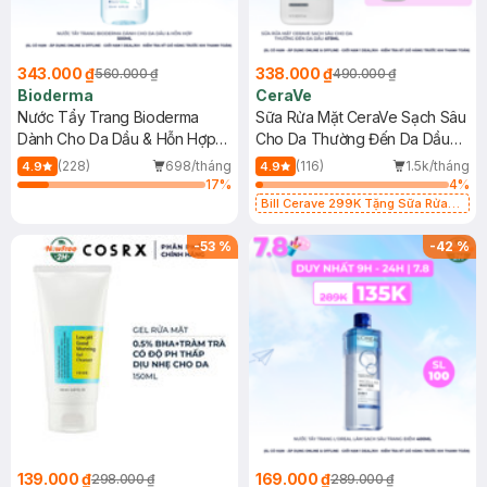
343.000 ₫
338.000 ₫
560.000 ₫
490.000 ₫
Bioderma
CeraVe
Nước Tẩy Trang Bioderma
Sữa Rửa Mặt CeraVe Sạch Sâu
Dành Cho Da Dầu & Hỗn Hợp
Cho Da Thường Đến Da Dầu
500ml
473ml
(228)
698/tháng
(116)
1.5k/tháng
4.9
4.9
17
%
4
%
Bill Cerave 299K Tặng Sữa Rửa
Mặt Cerave 30ml (SL có hạn)
-
53
%
-
42
%
139.000 ₫
169.000 ₫
298.000 ₫
289.000 ₫