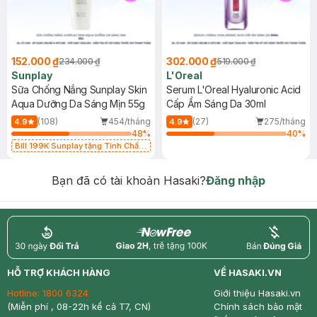
152.000 ₫
302.000 ₫
234.000 ₫
519.000 ₫
Sunplay
L'Oreal
Sữa Chống Nắng Sunplay Skin
Serum L'Oreal Hyaluronic Acid
Aqua Dưỡng Da Sáng Mịn 55g
Cấp Ẩm Sáng Da 30ml
(108)
454/tháng
(27)
275/tháng
4.9
4.9
48
%
40
%
Bill 199K Sunplay tặng Tinh Chất
Chống Nắng 7g trị giá 30K (SL có
hạn)
Bạn đã có tài khoản Hasaki?
Đăng nhập
return
nowfree
price
HỖ TRỢ KHÁCH HÀNG
VỀ HASAKI.VN
Hotline:
1800 6324
Giới thiệu Hasaki.vn
(Miễn phí , 08-22h kể cả T7, CN)
Chính sách bảo mật