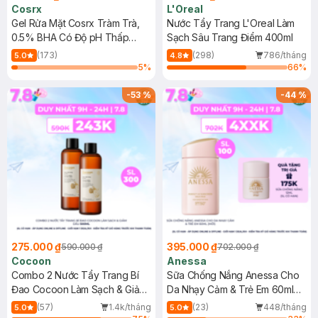
Cosrx
L'Oreal
Gel Rửa Mặt Cosrx Tràm Trà,
Nước Tẩy Trang L'Oreal Làm
0.5% BHA Có Độ pH Thấp
Sạch Sâu Trang Điểm 400ml
150ml
(173)
(298)
786/tháng
5.0
4.8
5
%
66
%
-
53
%
-
44
%
275.000 ₫
395.000 ₫
590.000 ₫
702.000 ₫
Cocoon
Anessa
Combo 2 Nước Tẩy Trang Bí
Sữa Chống Nắng Anessa Cho
Đao Cocoon Làm Sạch & Giảm
Da Nhạy Cảm & Trẻ Em 60ml
Dầu 500ml
(Mới)
(57)
1.4k/tháng
(23)
448/tháng
5.0
5.0