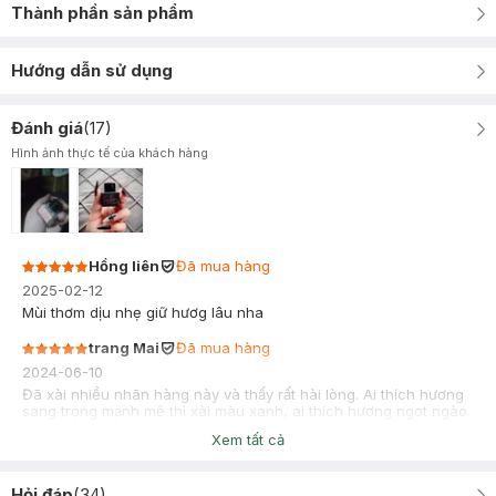
Thành phần sản phẩm
Hướng dẫn sử dụng
Đánh giá
(
17
)
Hình ảnh thực tế của khách hàng
Hồng liên
Đã mua hàng
2025-02-12
Mùi thơm dịu nhẹ giữ hươg lâu nha
trang Mai
Đã mua hàng
2024-06-10
Đã xài nhiều nhãn hàng này và thấy rất hài lòng. Ai thích hương
sang trọng mạnh mẽ thì xài màu xanh, ai thích hương ngọt ngào
nhẹ nhàng thì xài màu đen
Xem tất cả
Hỏi đáp
(
34
)