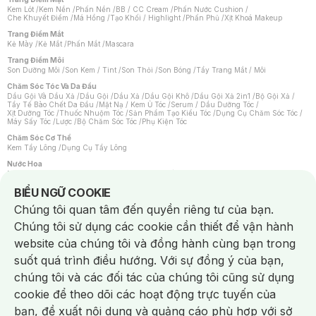
Kem Lót
/
Kem Nền
/
Phấn Nền
/
BB / CC Cream
/
Phấn Nước Cushion
/
Che Khuyết Điểm
/
Má Hồng
/
Tạo Khối / Highlight
/
Phấn Phủ
/
Xịt Khoá Makeup
Trang Điểm Mắt
Kẻ Mày
/
Kẻ Mắt
/
Phấn Mắt
/
Mascara
Trang Điểm Môi
Son Dưỡng Môi
/
Son Kem / Tint
/
Son Thỏi
/
Son Bóng
/
Tẩy Trang Mắt / Môi
Chăm Sóc Tóc Và Da Đầu
Dầu Gội Và Dầu Xả
/
Dầu Gội
/
Dầu Xả
/
Dầu Gội Khô
/
Dầu Gội Xả 2in1
/
Bộ Gội Xả
/
Tẩy Tế Bào Chết Da Đầu
/
Mặt Nạ / Kem Ủ Tóc
/
Serum / Dầu Dưỡng Tóc
/
Xịt Dưỡng Tóc
/
Thuốc Nhuộm Tóc
/
Sản Phẩm Tạo Kiểu Tóc
/
Dụng Cụ Chăm Sóc Tóc
/
Máy Sấy Tóc
/
Lược
/
Bộ Chăm Sóc Tóc
/
Phụ Kiện Tóc
Chăm Sóc Cơ Thể
Kem Tẩy Lông
/
Dụng Cụ Tẩy Lông
Nước Hoa
Nước Hoa Nữ
/
Nước Hoa Nam
/
Nước Hoa Cao Cấp
/
Xịt Thơm Toàn Thân
/
Nước Hoa Vùng Kín
Notice about cookies usage
BIỂU NGỮ COOKIE
Chăm Sóc Cá Nhân
Chúng tôi quan tâm đến quyền riêng tư của bạn.
Chống Muỗi
/
Khẩu Trang
/
Máy Massage
/
Mặt Nạ Xông Hơi
/
Nước Rửa Tay
/
Sản Phẩm Chăm Sóc Khác
/
Bàn Chải Đánh Răng
/
Bàn Chải Điện
/
Chúng tôi sử dụng các cookie cần thiết để vận hành
Hỗ Trợ Trắng Răng
/
Kem Đánh Răng
/
Máy Tăm Nước
/
Nước Súc Miệng
/
Tăm / Chỉ Nha Khoa
/
Xịt Thơm Miệng
/
Dung Dịch Vệ Sinh
/
Dưỡng Vùng Kín
/
website của chúng tôi và đồng hành cùng bạn trong
Khăn Ướt Vệ Sinh Vùng Kín
/
Băng Vệ Sinh
/
Tampon
/
Bọt Cạo Râu
/
Dao Cạo Râu
/
Máy Cạo Râu
suốt quá trình điều hướng. Với sự đồng ý của bạn,
Vấn Đề Về Da
chúng tôi và các đối tác của chúng tôi cũng sử dụng
Da Dầu / Lỗ Chân Lông To
/
Da Khô / Mất Nước
/
Da Lão Hóa
/
Da Mụn
/
Da Nhạy Cảm / Kích Ứng
/
Da Xỉn Màu
/
Thâm / Nám / Tàn Nhang
/
cookie để theo dõi các hoạt động trực tuyến của
Quầng Thâm & Bọng Mắt
/
Sẹo
/
Viêm Da Cơ Địa
bạn, đề xuất nội dung và quảng cáo phù hợp với sở
Dụng Cụ / Phụ Kiện Chăm Sóc Da