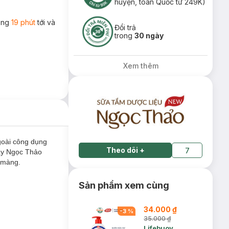
huyện, toàn Quốc từ 249K)
rong
19 phút
tới và
Đổi trả
trong
30 ngày
Xem thêm
goài công dụng
Theo dõi
+
7
tay Ngọc Thảo
n màng.
Sản phẩm xem cùng
34.000 ₫
-
3
%
35.000 ₫
Lifebuoy