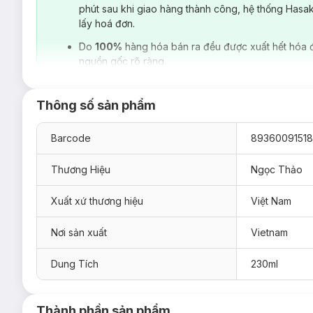
phút sau khi giao hàng thành công, hệ thống Hasa
lấy hoá đơn.
Do
100%
hàng hóa bán ra đều được xuất hết hóa 
nguồn gốc rõ ràng.
Thông số sản phẩm
Barcode
8936009151
Thương Hiệu
Ngọc Thảo
Xuất xứ thương hiệu
Việt Nam
Nơi sản xuất
Vietnam
Loại da phù hợp:
Dung Tích
230ml
Sản phẩm phù hợp với mọi loại da.
Ưu thế nổi bật:
Làm sạch, loại bỏ vi khuẩn, virus, mùi hôi.
Thành phần sản phẩm