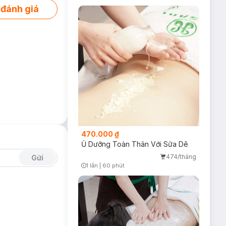
Timer Gray Icon
 đánh giá
470.000 ₫
Ủ Dưỡng Toàn Thân Với Sữa Dê
474/tháng
Gửi
1 lần
|
60 phút
Timer Gray Icon