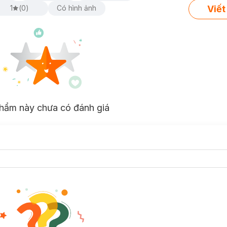
Viết
1
(
0
)
Có hình ảnh
hẩm này chưa có đánh giá