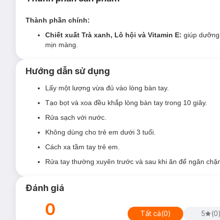
Không hại da tay, không gây khô, nứt nẻ, bong tróc da t
Thành phần chính:
Chiết xuất từ thảo dược tự nhiên như
Trà xanh, Lô 
Chiết xuất Trà xanh, Lô hội và Vitamin E:
giúp dưỡng,
Hương thơm tự nhiên, dễ chịu.
mịn màng.
Bảo quản:
Hướng dẫn sử dụng
Để xa tầm tay trẻ em.
Không đặt ở những nơi có ánh sáng trực tiếp chiếu vào,
Lấy một lượng vừa đủ vào lòng bàn tay.
Đậy nắp kín sau khi sử dụng.
Tạo bọt và xoa đều khắp lòng bàn tay trong 10 giây.
Thông số sản phẩm:
Rửa sạch với nước.
Dung tích:
230ml
Không dùng cho trẻ em dưới 3 tuổi.
Thương hiệu:
Ngọc Thảo
Cách xa tầm tay trẻ em.
Xuất xứ thương hiệu:
Việt Nam
Rửa tay thường xuyên trước và sau khi ăn để ngăn chặ
Sản xuất tại:
Việt Nam
Đánh giá
0
Tất cả
(
0
)
5
(
0