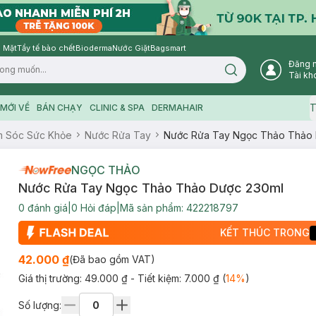
 Mặt
Tẩy tế bào chết
Bioderma
Nước Giặt
Bagsmart
Đăng 
Search icon
Tài kh
T
MỚI VỀ
BÁN CHẠY
CLINIC & SPA
DERMAHAIR
 Sóc Sức Khỏe
Nước Rửa Tay
Nước Rửa Tay Ngọc Thảo Thảo 
NGỌC THẢO
Nước Rửa Tay Ngọc Thảo Thảo Dược 230ml
0
đánh giá
|
0
Hỏi đáp
|
Mã sản phẩm:
422218797
KẾT THÚC TRONG
42.000 ₫
(Đã bao gồm VAT)
Giá thị trường:
49.000 ₫
- Tiết kiệm:
7.000 ₫
(
14
%
)
Số lượng: