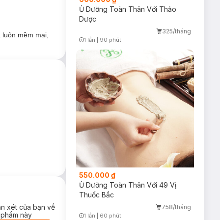
Ủ Dưỡng Toàn Thân Với Thảo
Dược
mại, mịn màng.
325/tháng
da luôn mềm mại,
1 lần
|
90 phút
Timer Gray Icon
550.000 ₫
Ủ Dưỡng Toàn Thân Với 49 Vị
Thuốc Bắc
ận xét của bạn về
758/tháng
 phẩm này
1 lần
|
60 phút