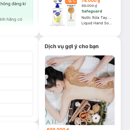
74.000 ₫
-
16
%
không đăng kí
88.000 ₫
Safeguard
Nước Rửa Tay Safeguard Hương Chanh Tươi Mát 450ml
ính hãng có
Liquid Hand Soap - Lemon Fresh
Dịch vụ gợi ý cho bạn
600.000 ₫