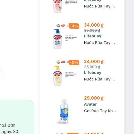
Nước Rửa Tay Lifebuoy Bảo Vệ Vượt Trội 10 (Chai 180g)
34.000 ₫
-
3
%
35.000 ₫
Lifebuoy
Nước Rửa Tay Lifebuoy Sữa Dưỡng Ẩm (Chai 180g)
34.000 ₫
-
3
%
35.000 ₫
Lifebuoy
Nước Rửa Tay Lifebuoy Chanh Khử Mùi (Chai 180g)
29.000 ₫
Avatar
Gel Rửa Tay Khô Diệt Khuẩn Avatar 75% Alcohol 100ml
 hoá đơn
 ngày. 30