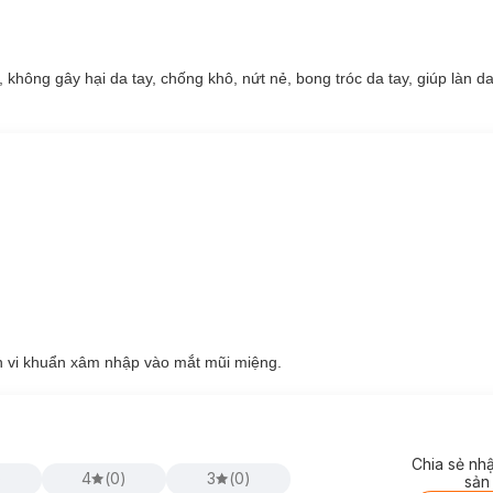
ay.
hội và Vitamin E
d
ưỡng da một cách tối ưu, giúp cho làn da tay mềm 
 không gây hại da tay, chống khô, nứt nẻ, bong tróc da tay, giúp làn 
 hay những nơi có nhiệt độ quá cao.
n vi khuẩn xâm nhập vào mắt mũi miệng.
Chia sẻ nh
)
4
(
0
)
3
(
0
)
sản