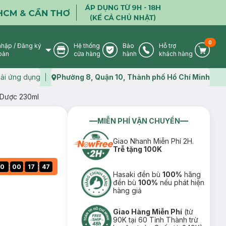
0
nhập
/
Đăng ký
Hệ thống
Bảo
Hỗ trợ
User Icon
Store Icon
Warranty Icon
Phone Icon
Cart I
oản
cửa hàng
hành
khách hàng
ải ứng dụng
Phường 8, Quận 10, Thành phố Hồ Chí Minh
Map icon
Dược 230ml
MIỄN PHÍ VẬN CHUYỂN
Giao Nhanh Miễn Phí 2H.
Trễ tặng 100K
:
:
:
0
00
17
46
Hasaki đền bù
100%
hãng
đền bù
100%
nếu phát hiện
hàng giả
Giao Hàng Miễn Phí
(từ
90K tại 60 Tỉnh Thành trừ