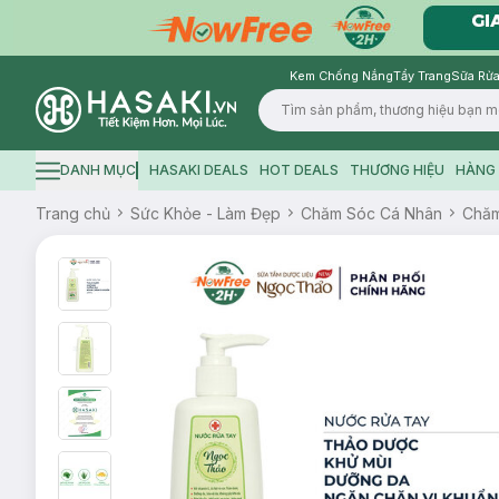
Kem Chống Nắng
Tẩy Trang
Sữa Rửa
Logo
DANH MỤC
HASAKI DEALS
HOT DEALS
THƯƠNG HIỆU
HÀNG 
Hamburger icon
Trang chủ
Sức Khỏe - Làm Đẹp
Chăm Sóc Cá Nhân
Chăm