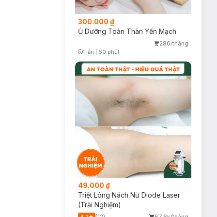
300.000 ₫
Ủ Dưỡng Toàn Thân Yến Mạch
286/tháng
1 lần
|
60 phút
Timer Gray Icon
49.000 ₫
Triệt Lông Nách Nữ Diode Laser
(Trải Nghiệm)
(12)
67.6k/tháng
4.7