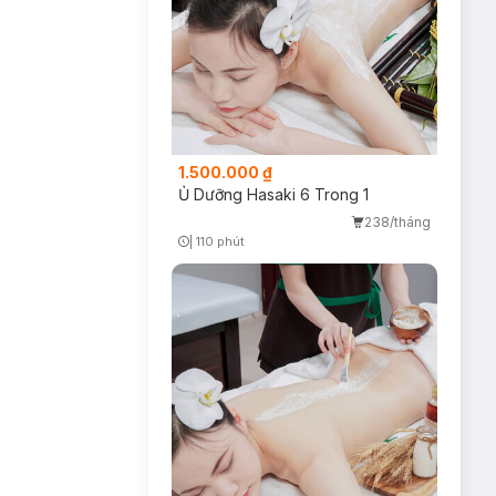
1.500.000 ₫
Ủ Dưỡng Hasaki 6 Trong 1
238/tháng
|
110 phút
Timer Gray Icon