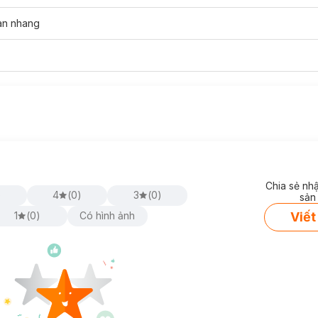
àn nhang
Chia sẻ nh
)
4
(
0
)
3
(
0
)
sản
Viết
1
(
0
)
Có hình ảnh