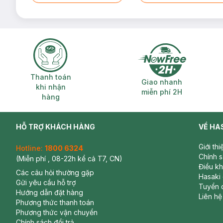
Thanh toán khi nhận hàng
Giao nhanh miễ
Thanh toán
Giao nhanh
khi nhận
miễn phí 2H
hàng
HỖ TRỢ KHÁCH HÀNG
VỀ HA
Giới th
Hotline:
1800 6324
Chính 
(Miễn phí , 08-22h kể cả T7, CN)
Điều k
Các câu hỏi thường gặp
Hasaki
Gửi yêu cầu hỗ trợ
Tuyển 
Hướng dẫn đặt hàng
Liên hệ
Phương thức thanh toán
Phương thức vận chuyển
Chính sách đổi trả