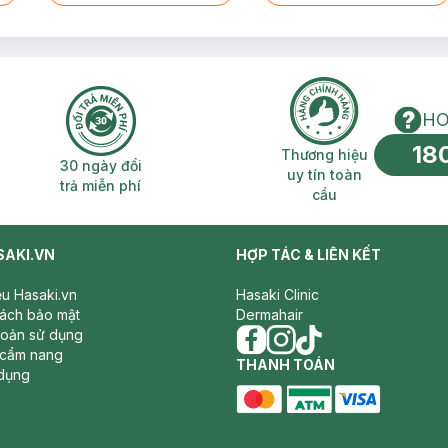
HO
18
n phí 2H
30 ngày đổi trả miễn phí
Thương hiệu uy 
Thương hiệu
30 ngày đổi
uy tín toàn
trả miễn phí
cầu
SAKI.VN
HỢP TÁC & LIÊN KẾT
iệu Hasaki.vn
Hasaki Clinic
sách bảo mật
Dermahair
hoản sử dụng
 cẩm nang
facebook
THANH TOÁN
instagram
tiktok
dụng
master card
ATM card
visa card