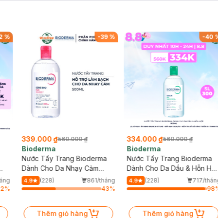
2
%
-
39
%
-
40
339.000 ₫
334.000 ₫
560.000 ₫
560.000 ₫
Bioderma
Bioderma
Nước Tẩy Trang Bioderma
Nước Tẩy Trang Bioderma
Dành Cho Da Nhạy Cảm
Dành Cho Da Dầu & Hỗn Hợ
500ml
500ml
háng
(228)
861/tháng
(228)
717/thán
4.9
4.9
92
%
43
%
98
Thêm giỏ hàng
Thêm giỏ hàng