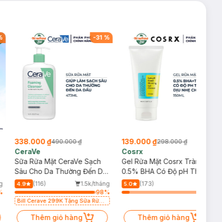
%
-
31
%
-
53
%
338.000 ₫
139.000 ₫
490.000 ₫
298.000 ₫
CeraVe
Cosrx
Sữa Rửa Mặt CeraVe Sạch
Gel Rửa Mặt Cosrx Tràm Trà,
p
Sâu Cho Da Thường Đến Da
0.5% BHA Có Độ pH Thấp
Dầu 473ml
150ml
g
(116)
1.5k/tháng
(173)
4.9
5.0
%
98
%
9
%
Bill Cerave 299K Tặng Sữa Rửa
Mặt Cerave 30ml (SL có hạn)
Thêm giỏ hàng
Thêm giỏ hàng