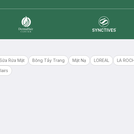
Synctives
Dermahair
Sữa Rửa Mặt
Bông Tẩy Trang
Mặt Nạ
LOREAL
LA ROC
lairs