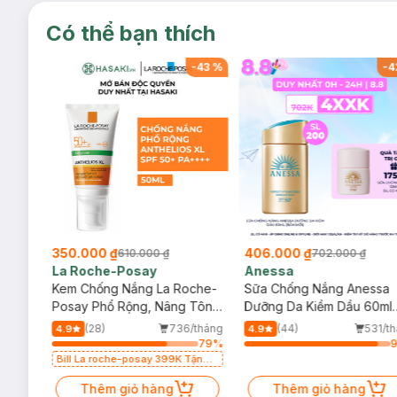
Có thể bạn thích
-
48
%
-
43
%
-
4
350.000 ₫
406.000 ₫
610.000 ₫
702.000 ₫
La Roche-Posay
Anessa
004
Kem Chống Nắng La Roche-
Sữa Chống Nắng Anessa
50+
Posay Phổ Rộng, Nâng Tông
Dưỡng Da Kiềm Dầu 60ml
Kiềm Dầu 50ml
(Bản Mới)
/tháng
(28)
736/tháng
(44)
531/t
4.9
4.9
64
%
79
%
 Kem
Bill La roche-posay 399K Tặng
Cảm
Gel rửa mặt da dầu nhạy cảm
50ml (SL có hạn)
Thêm giỏ hàng
Thêm giỏ hàng