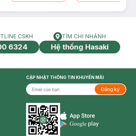
TLINE CSKH
TÌM CHI NHÁNH
HOTLINE CSKH
Tìm chi nhánh
00 6324
Hệ thống Hasaki
tín toàn cầu
CẬP NHẬT THÔNG TIN KHUYẾN MÃI
Đăng ký
Appstore icon
Goolge Play icon