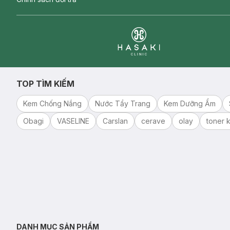
Clinic
TOP TÌM KIẾM
Kem Chống Nắng
Nước Tẩy Trang
Kem Dưỡng Ẩm
Obagi
VASELINE
Carslan
cerave
olay
toner k
DANH MỤC SẢN PHẨM