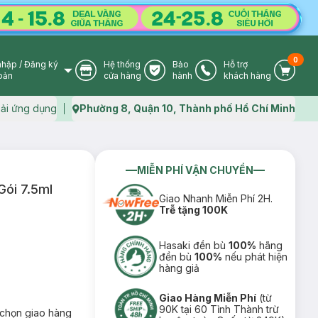
0
nhập
/
Đăng ký
Hệ thống
Bảo
Hỗ trợ
User Icon
Store Icon
Warranty Icon
Phone Icon
Cart I
oản
cửa hàng
hành
khách hàng
ải ứng dụng
Phường 8, Quận 10, Thành phố Hồ Chí Minh
Map icon
MIỄN PHÍ VẬN CHUYỂN
Gói 7.5ml
Giao Nhanh Miễn Phí 2H.
Trễ tặng 100K
Hasaki đền bù
100%
hãng
đền bù
100%
nếu phát hiện
hàng giả
Giao Hàng Miễn Phí
(từ
90K tại 60 Tỉnh Thành trừ
chọn giao hàng