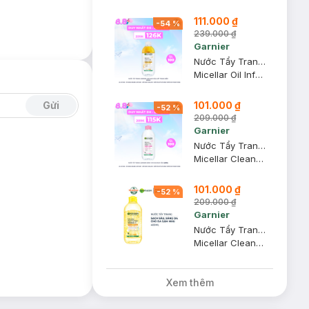
111.000 ₫
-
54
%
239.000 ₫
Garnier
Nước Tẩy Trang Garnier Làm Sạch Sâu Lớp Trang Điểm 400ml
Micellar Oil Infused Cleansing Water
Gửi
101.000 ₫
-
52
%
209.000 ₫
Garnier
Nước Tẩy Trang Garnier Dành Cho Da Nhạy Cảm 400ml
Micellar Cleansing Water For Sensitive Skin
101.000 ₫
-
52
%
209.000 ₫
Garnier
Nước Tẩy Trang Garnier Vitamin C Làm Sáng Da 400ml
Micellar Cleansing Water Vitamin C
Xem thêm