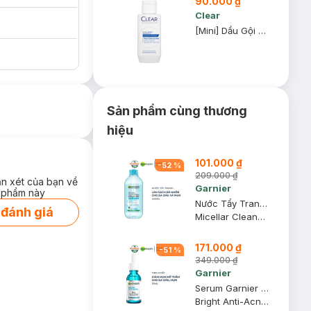
90.000 ₫
giá 39K (SL có
Clear
hạn)
[Mini] Dầu Gội Clear 80g (Mẫu Ngẫu Nhiên)
Sản phẩm cùng thương
hiệu
101.000 ₫
-
52
%
209.000 ₫
ận xét của bạn về
Garnier
 phẩm này
Nước Tẩy Trang Garnier Dành Cho Da Dầu Và Mụn 400ml (Mới)
 đánh giá
Micellar Cleansing Water For Oily & Acne-Prone Skin New
171.000 ₫
-
51
%
349.000 ₫
Garnier
Serum Garnier Giảm Mụn Mờ Thâm Cho Da Dầu, Mụn 30ml
Bright Anti-Acne Booster Serum