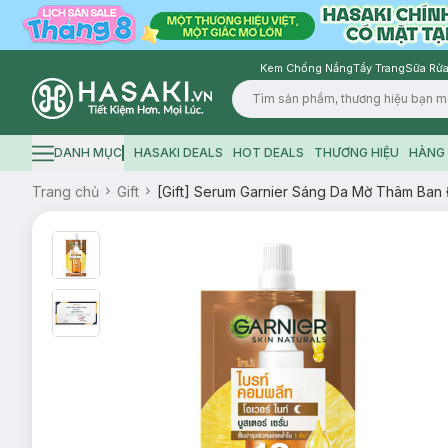
Kem Chống Nắng
Tẩy Trang
Sữa Rửa
Logo
DANH MỤC
HASAKI DEALS
HOT DEALS
THƯƠNG HIỆU
HÀNG 
Hamburger icon
Trang chủ
Gift
[Gift] Serum Garnier Sáng Da Mờ Thâm Ban 