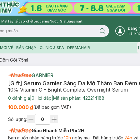
 Mặt
Tẩy tế bào chết
Bioderma
Nước Giặt
Bagsmart
Đăng 
Search icon
Tài kh
T
MỚI VỀ
BÁN CHẠY
CLINIC & SPA
DERMAHAIR
Đêm Gói 7.5ml
GARNIER
[Gift] Serum Garnier Sáng Da Mờ Thâm Ban Đêm 
10% Vitamin C - Bright Complete Overnight Serum
0
đánh giá
|
0
Hỏi đáp
|
Mã sản phẩm:
422214188
100.000 ₫
(Đã bao gồm VAT)
Số lượng:
Giao Nhanh Miễn Phí 2H
Bạn muốn nhận hàng trước
10h
ngày mai. Đặt hàng trước
24h
và 