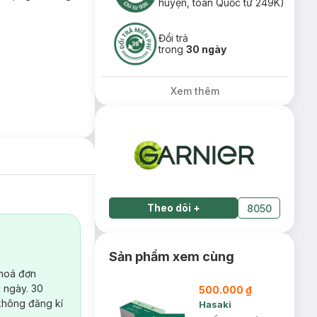
huyện, toàn Quốc từ 249K)
Đổi trả
trong
30 ngày
Xem thêm
Theo dõi
+
8050
Sản phẩm xem cùng
 hoá đơn
 ngày. 30
500.000 ₫
không đăng kí
Hasaki