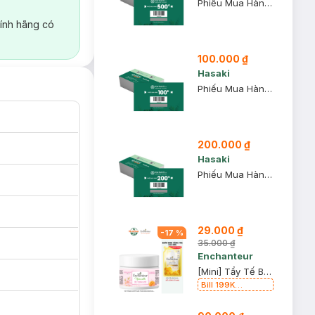
Phiếu Mua Hàng 500k
ính hãng có
100.000 ₫
Hasaki
Phiếu Mua Hàng 100k
200.000 ₫
Hasaki
Phiếu Mua Hàng 200k
29.000 ₫
-
17
%
35.000 ₫
Enchanteur
[Mini] Tẩy Tế Bào Chết Toàn Thân Enchanteur 50g (Mẫu Ngẫu Nhiên)
Bill 199K
Enchanteur tặng
Sữa Tắm 200g trị