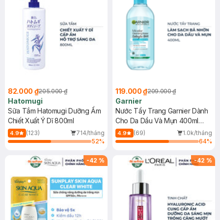
82.000 ₫
119.000 ₫
205.000 ₫
209.000 ₫
Hatomugi
Garnier
Sữa Tắm Hatomugi Dưỡng Ẩm
Nước Tẩy Trang Garnier Dành
Chiết Xuất Ý Dĩ 800ml
Cho Da Dầu Và Mụn 400ml
(Mới)
(123)
714/tháng
(69)
1.0k/tháng
4.9
4.9
52
%
64
%
-
42
%
-
42
%