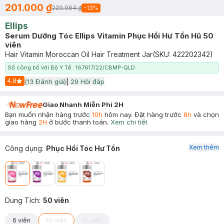
201.000 ₫
229.964 ₫
-
13
%
Ellips
Serum Dưỡng Tóc Ellips Vitamin Phục Hồi Hư Tổn Hũ 50
viên
Hair Vitamin Moroccan Oil Hair Treatment Jar
(SKU:
422202342
)
Số công bố với Bộ Y Tế : 167617/22/CBMP-QLD
4.8
(
13
Đánh giá)
|
29
Hỏi đáp
Start Icon
Giao Nhanh Miễn Phí 2H
Bạn muốn nhận hàng trước
10h
hôm nay. Đặt hàng trước
8h
và chọn
giao hàng
2H
ở bước thanh toán.
Xem chi tiết
Xem thêm
Công dụng
:
Phục Hồi Tóc Hư Tổn
Dung Tích
:
50 viên
6 viên
50 viên
12 viên