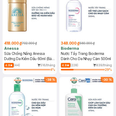
418.000 ₫
348.000 ₫
702.000 ₫
560.000 ₫
Anessa
Bioderma
Sữa Chống Nắng Anessa
Nước Tẩy Trang Bioderma
Dưỡng Da Kiềm Dầu 60ml (Bản
Dành Cho Da Nhạy Cảm 500ml
Mới)
(44)
516/tháng
(228)
839/tháng
4.9
4.9
4
%
29
%
-
38
%
-
30
%