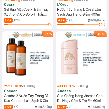
Cosrx
L'Oreal
Gel Rửa Mặt Cosrx Tràm Trà,
Nước Tẩy Trang L'Oreal Làm
0.5% BHA Có Độ pH Thấp
Sạch Sâu Trang Điểm 400ml
150ml
(173)
(298)
868/tháng
5.0
4.8
9
%
64
%
-
57
%
-
40
%
252.000 ₫
418.000 ₫
590.000 ₫
702.000 ₫
Cocoon
Anessa
Combo 2 Nước Tẩy Trang Bí
Sữa Chống Nắng Anessa Cho
Đao Cocoon Làm Sạch & Giảm
Da Nhạy Cảm & Trẻ Em 60ml
Dầu 500ml
(Mới)
(57)
1.5k/tháng
(23)
423/tháng
5.0
5.0