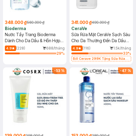
348.000 ₫
341.000 ₫
560.000 ₫
490.000 ₫
Bioderma
CeraVe
Nước Tẩy Trang Bioderma
Sữa Rửa Mặt CeraVe Sạch Sâu
Dành Cho Da Dầu & Hỗn Hợp
Cho Da Thường Đến Da Dầu
500ml
473ml
(228)
688/tháng
(116)
1.5k/tháng
4.9
4.9
29
%
33
%
Bill Cerave 299K Tặng Sữa Rửa
Mặt Cerave 30ml (SL có hạn)
-
53
%
-
47
%
139.000 ₫
153.000 ₫
298.000 ₫
289.000 ₫