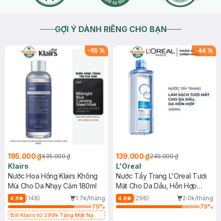
GỢI Ý DÀNH RIÊNG CHO BẠN
-
55
%
-
44
%
195.000 ₫
139.000 ₫
435.000 ₫
249.000 ₫
Klairs
L'Oreal
Nước Hoa Hồng Klairs Không
Nước Tẩy Trang L'Oreal Tươi
Mùi Cho Da Nhạy Cảm 180ml
Mát Cho Da Dầu, Hỗn Hợp
400ml
(148)
1.7k/tháng
(298)
2.0k/tháng
4.8
4.8
79
%
79
%
Bill Klairs từ 299k Tặng Mặt Nạ