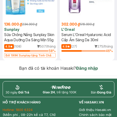
136.000 ₫
302.000 ₫
234.000 ₫
519.000 ₫
Sunplay
L'Oreal
Sữa Chống Nắng Sunplay Skin
Serum L'Oreal Hyaluronic Acid
Aqua Dưỡng Da Sáng Mịn 55g
Cấp Ẩm Sáng Da 30ml
(108)
507/tháng
(27)
275/tháng
4.9
4.9
58
%
46
%
Bill 199K Sunplay tặng Tinh Chất
Chống Nắng 7g trị giá 30K (SL có
hạn)
Bạn đã có tài khoản Hasaki?
Đăng nhập
return
nowfree
price
HỖ TRỢ KHÁCH HÀNG
VỀ HASAKI.VN
Hotline:
1800 6324
Giới thiệu Hasaki.vn
(Miễn phí , 08-22h kể cả T7, CN)
Chính sách bảo mật