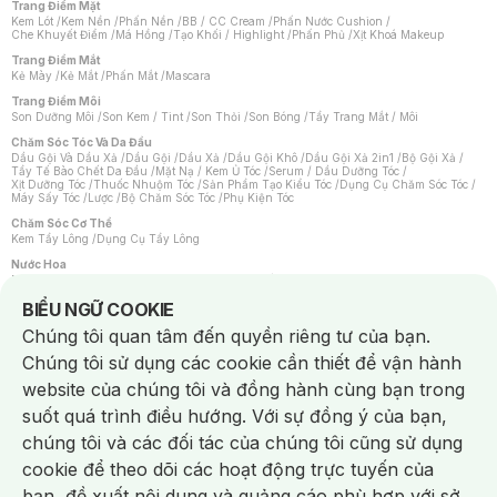
Trang Điểm Mặt
Kem Lót
/
Kem Nền
/
Phấn Nền
/
BB / CC Cream
/
Phấn Nước Cushion
/
Che Khuyết Điểm
/
Má Hồng
/
Tạo Khối / Highlight
/
Phấn Phủ
/
Xịt Khoá Makeup
Trang Điểm Mắt
Kẻ Mày
/
Kẻ Mắt
/
Phấn Mắt
/
Mascara
Trang Điểm Môi
Son Dưỡng Môi
/
Son Kem / Tint
/
Son Thỏi
/
Son Bóng
/
Tẩy Trang Mắt / Môi
Chăm Sóc Tóc Và Da Đầu
Dầu Gội Và Dầu Xả
/
Dầu Gội
/
Dầu Xả
/
Dầu Gội Khô
/
Dầu Gội Xả 2in1
/
Bộ Gội Xả
/
Tẩy Tế Bào Chết Da Đầu
/
Mặt Nạ / Kem Ủ Tóc
/
Serum / Dầu Dưỡng Tóc
/
Xịt Dưỡng Tóc
/
Thuốc Nhuộm Tóc
/
Sản Phẩm Tạo Kiểu Tóc
/
Dụng Cụ Chăm Sóc Tóc
/
Máy Sấy Tóc
/
Lược
/
Bộ Chăm Sóc Tóc
/
Phụ Kiện Tóc
Chăm Sóc Cơ Thể
Kem Tẩy Lông
/
Dụng Cụ Tẩy Lông
Nước Hoa
Nước Hoa Nữ
/
Nước Hoa Nam
/
Nước Hoa Cao Cấp
/
Xịt Thơm Toàn Thân
/
Nước Hoa Vùng Kín
Notice about cookies usage
BIỂU NGỮ COOKIE
Chăm Sóc Cá Nhân
Chúng tôi quan tâm đến quyền riêng tư của bạn.
Chống Muỗi
/
Khẩu Trang
/
Máy Massage
/
Mặt Nạ Xông Hơi
/
Nước Rửa Tay
/
Sản Phẩm Chăm Sóc Khác
/
Bàn Chải Đánh Răng
/
Bàn Chải Điện
/
Chúng tôi sử dụng các cookie cần thiết để vận hành
Hỗ Trợ Trắng Răng
/
Kem Đánh Răng
/
Máy Tăm Nước
/
Nước Súc Miệng
/
Tăm / Chỉ Nha Khoa
/
Xịt Thơm Miệng
/
Dung Dịch Vệ Sinh
/
Dưỡng Vùng Kín
/
website của chúng tôi và đồng hành cùng bạn trong
Khăn Ướt Vệ Sinh Vùng Kín
/
Băng Vệ Sinh
/
Tampon
/
Bọt Cạo Râu
/
Dao Cạo Râu
/
Máy Cạo Râu
suốt quá trình điều hướng. Với sự đồng ý của bạn,
Vấn Đề Về Da
chúng tôi và các đối tác của chúng tôi cũng sử dụng
Da Dầu / Lỗ Chân Lông To
/
Da Khô / Mất Nước
/
Da Lão Hóa
/
Da Mụn
/
Da Nhạy Cảm / Kích Ứng
/
Da Xỉn Màu
/
Thâm / Nám / Tàn Nhang
/
cookie để theo dõi các hoạt động trực tuyến của
Quầng Thâm & Bọng Mắt
/
Sẹo
/
Viêm Da Cơ Địa
bạn, đề xuất nội dung và quảng cáo phù hợp với sở
Dụng Cụ / Phụ Kiện Chăm Sóc Da