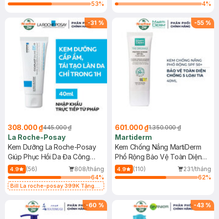
53
%
4
%
-
31
%
-
55
%
308.000 ₫
601.000 ₫
445.000 ₫
1.350.000 ₫
La Roche-Posay
Martiderm
Kem Dưỡng La Roche-Posay
Kem Chống Nắng MartiDerm
Giúp Phục Hồi Da Đa Công
Phổ Rộng Bảo Vệ Toàn Diện
Dụng 40ml
40ml
(56)
808/tháng
(110)
231/tháng
4.9
4.9
64
%
62
%
Bill La roche-posay 399K Tặng
Gel rửa mặt da dầu nhạy cảm 50ml
(SL có hạn)
-
60
%
-
43
%