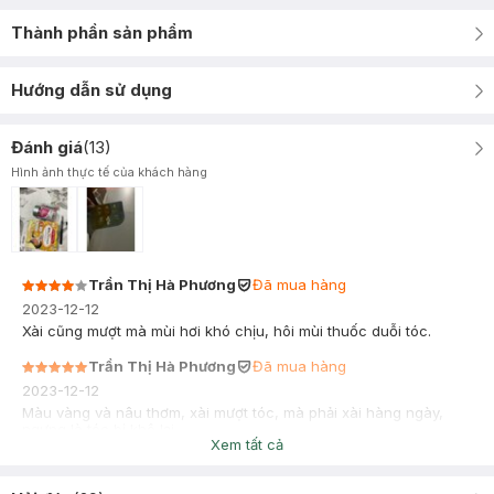
Thành phần sản phẩm
Hướng dẫn sử dụng
Đánh giá
(
13
)
Hình ảnh thực tế của khách hàng
Trần Thị Hà Phương
Đã mua hàng
2023-12-12
Xài cũng mượt mà mùi hơi khó chịu, hôi mùi thuốc duỗi tóc.
Trần Thị Hà Phương
Đã mua hàng
2023-12-12
Màu vàng và nâu thơm, xài mượt tóc, mà phải xài hàng ngày,
ngưng là tóc bị khô lại.
Xem tất cả