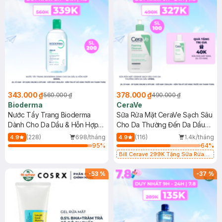
343.000 ₫
378.000 ₫
560.000 ₫
490.000 ₫
Bioderma
CeraVe
Nước Tẩy Trang Bioderma
Sữa Rửa Mặt CeraVe Sạch Sâu
Dành Cho Da Dầu & Hỗn Hợp
Cho Da Thường Đến Da Dầu
500ml
473ml
(228)
698/tháng
(116)
1.4k/tháng
4.9
4.9
95
%
64
%
Bill Cerave 299K Tặng Sữa Rửa
Mặt Cerave 30ml (SL có hạn)
-
53
%
-
37
%