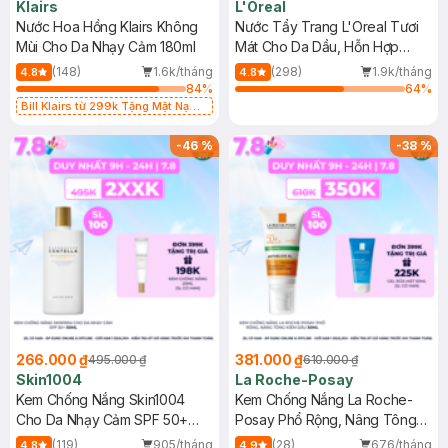
Klairs
L'Oreal
Nước Hoa Hồng Klairs Không
Nước Tẩy Trang L'Oreal Tươi
Mùi Cho Da Nhạy Cảm 180ml
Mát Cho Da Dầu, Hỗn Hợp
400ml
(148)
1.6k/tháng
(298)
1.9k/tháng
4.8
4.8
84
%
64
%
Bill Klairs từ 299k Tặng Mặt Nạ
Làm Dịu Da & Kiểm Soát Dầu Nhờn
25ml (SL Có Hạn)
-
46
%
-
38
%
266.000 ₫
381.000 ₫
495.000 ₫
610.000 ₫
Skin1004
La Roche-Posay
Kem Chống Nắng Skin1004
Kem Chống Nắng La Roche-
Cho Da Nhạy Cảm SPF 50+
Posay Phổ Rộng, Nâng Tông
50ml
Kiềm Dầu 50ml
(119)
905/tháng
(28)
676/tháng
4.8
4.9