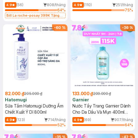
Dụng 40ml
40ml
(56)
808/tháng
(110)
251/tháng
4.9
4.9
64
%
75
%
Bill La roche-posay 399K Tặng
Gel rửa mặt da dầu nhạy cảm 50ml
(SL có hạn)
-
60
%
-
36
%
82.000 ₫
133.000 ₫
205.000 ₫
209.000 ₫
Hatomugi
Garnier
Sữa Tắm Hatomugi Dưỡng Ẩm
Nước Tẩy Trang Garnier Dành
Chiết Xuất Ý Dĩ 800ml
Cho Da Dầu Và Mụn 400ml
(Mới)
(123)
714/tháng
(69)
907/tháng
4.9
4.9
52
%
64
%
-
35
%
-
42
%