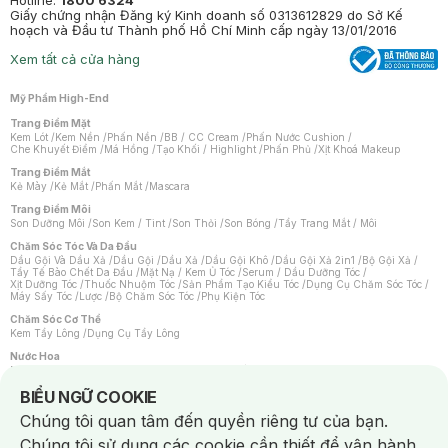
Hotline:
1800 6324
Giấy chứng nhận Đăng ký Kinh doanh số 0313612829 do Sở Kế
hoạch và Đầu tư Thành phố Hồ Chí Minh cấp ngày 13/01/2016
Xem tất cả cửa hàng
Mỹ Phẩm High-End
Trang Điểm Mặt
Kem Lót
/
Kem Nền
/
Phấn Nền
/
BB / CC Cream
/
Phấn Nước Cushion
/
Che Khuyết Điểm
/
Má Hồng
/
Tạo Khối / Highlight
/
Phấn Phủ
/
Xịt Khoá Makeup
Trang Điểm Mắt
Kẻ Mày
/
Kẻ Mắt
/
Phấn Mắt
/
Mascara
Trang Điểm Môi
Son Dưỡng Môi
/
Son Kem / Tint
/
Son Thỏi
/
Son Bóng
/
Tẩy Trang Mắt / Môi
Chăm Sóc Tóc Và Da Đầu
Dầu Gội Và Dầu Xả
/
Dầu Gội
/
Dầu Xả
/
Dầu Gội Khô
/
Dầu Gội Xả 2in1
/
Bộ Gội Xả
/
Tẩy Tế Bào Chết Da Đầu
/
Mặt Nạ / Kem Ủ Tóc
/
Serum / Dầu Dưỡng Tóc
/
Xịt Dưỡng Tóc
/
Thuốc Nhuộm Tóc
/
Sản Phẩm Tạo Kiểu Tóc
/
Dụng Cụ Chăm Sóc Tóc
/
Máy Sấy Tóc
/
Lược
/
Bộ Chăm Sóc Tóc
/
Phụ Kiện Tóc
Chăm Sóc Cơ Thể
Kem Tẩy Lông
/
Dụng Cụ Tẩy Lông
Nước Hoa
Nước Hoa Nữ
/
Nước Hoa Nam
/
Nước Hoa Cao Cấp
/
Xịt Thơm Toàn Thân
/
Nước Hoa Vùng Kín
Notice about cookies usage
BIỂU NGỮ COOKIE
Chăm Sóc Cá Nhân
Chúng tôi quan tâm đến quyền riêng tư của bạn.
Chống Muỗi
/
Khẩu Trang
/
Máy Massage
/
Mặt Nạ Xông Hơi
/
Nước Rửa Tay
/
Sản Phẩm Chăm Sóc Khác
/
Bàn Chải Đánh Răng
/
Bàn Chải Điện
/
Chúng tôi sử dụng các cookie cần thiết để vận hành
Hỗ Trợ Trắng Răng
/
Kem Đánh Răng
/
Máy Tăm Nước
/
Nước Súc Miệng
/