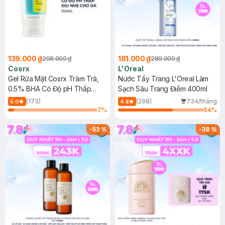
139.000 ₫
181.000 ₫
298.000 ₫
289.000 ₫
Cosrx
L'Oreal
Gel Rửa Mặt Cosrx Tràm Trà,
Nước Tẩy Trang L'Oreal Làm
0.5% BHA Có Độ pH Thấp
Sạch Sâu Trang Điểm 400ml
150ml
(173)
(298)
734/tháng
5.0
4.8
7
%
64
%
-
53
%
-
38
%