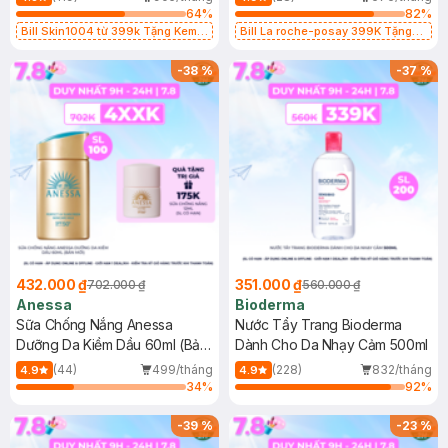
64
%
82
%
Bill Skin1004 từ 399k Tặng Kem
Bill La roche-posay 399K Tặng
Chống Nắng Cho Da Nhạy Cảm
Gel rửa mặt da dầu nhạy cảm 50ml
SPF 50+ 20ml (SL Có Hạn)
(SL có hạn)
-
38
%
-
37
%
432.000 ₫
351.000 ₫
702.000 ₫
560.000 ₫
Anessa
Bioderma
Sữa Chống Nắng Anessa
Nước Tẩy Trang Bioderma
Dưỡng Da Kiềm Dầu 60ml (Bản
Dành Cho Da Nhạy Cảm 500ml
Mới)
(44)
499/tháng
(228)
832/tháng
4.9
4.9
34
%
92
%
-
39
%
-
23
%