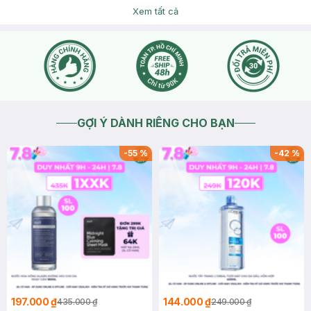
Xem tất cả
GỢI Ý DÀNH RIÊNG CHO BẠN
-
55
%
-
42
%
197.000 ₫
144.000 ₫
435.000 ₫
249.000 ₫