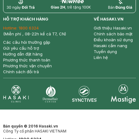
return
nowfree
price
HỖ TRỢ KHÁCH HÀNG
VỀ HASAKI.VN
Hotline:
1800 6324
Giới thiệu Hasaki.vn
(Miễn phí , 08-22h kể cả T7, CN)
Chính sách bảo mật
Điều khoản sử dụng
Các câu hỏi thường gặp
Hasaki cẩm nang
Gửi yêu cầu hỗ trợ
Tuyển dụng
Hướng dẫn đặt hàng
Liên hệ
Phương thức thanh toán
Phương thức vận chuyển
Chính sách đổi trả
Synctives
Clinic
Dermahair
Mastige
Bản quyền © 2016 Hasaki.vn
Công Ty cổ phần HASAKI VIETNAM