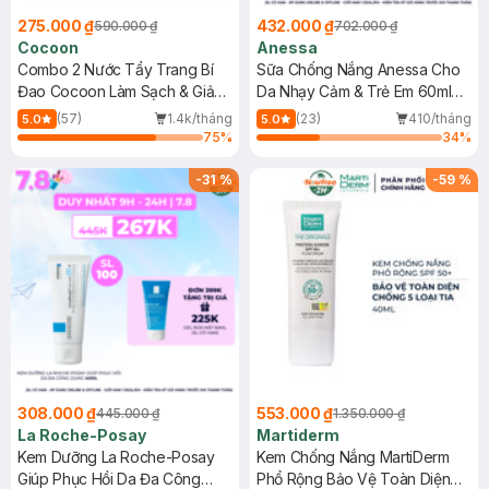
275.000 ₫
432.000 ₫
590.000 ₫
702.000 ₫
Cocoon
Anessa
Combo 2 Nước Tẩy Trang Bí
Sữa Chống Nắng Anessa Cho
Đao Cocoon Làm Sạch & Giảm
Da Nhạy Cảm & Trẻ Em 60ml
Dầu 500ml
(Mới)
(57)
1.4k/tháng
(23)
410/tháng
5.0
5.0
75
%
34
%
-
31
%
-
59
%
308.000 ₫
553.000 ₫
445.000 ₫
1.350.000 ₫
La Roche-Posay
Martiderm
Kem Dưỡng La Roche-Posay
Kem Chống Nắng MartiDerm
Giúp Phục Hồi Da Đa Công
Phổ Rộng Bảo Vệ Toàn Diện