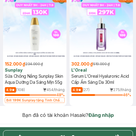
152.000 ₫
302.000 ₫
234.000 ₫
519.000 ₫
Sunplay
L'Oreal
Sữa Chống Nắng Sunplay Skin
Serum L'Oreal Hyaluronic Acid
Aqua Dưỡng Da Sáng Mịn 55g
Cấp Ẩm Sáng Da 30ml
(108)
454/tháng
(27)
275/tháng
4.9
4.9
48
%
46
%
Bill 199K Sunplay tặng Tinh Chất
Chống Nắng 7g trị giá 30K (SL có
hạn)
Bạn đã có tài khoản Hasaki?
Đăng nhập