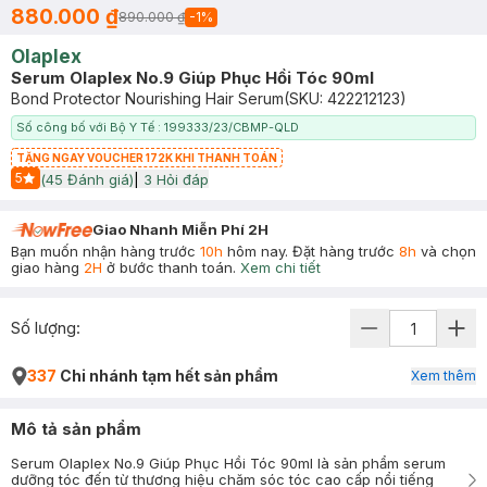
880.000 ₫
890.000 ₫
-
1
%
Olaplex
Serum Olaplex No.9 Giúp Phục Hồi Tóc 90ml
Bond Protector Nourishing Hair Serum
(SKU:
422212123
)
Số công bố với Bộ Y Tế : 199333/23/CBMP-QLD
TẶNG NGAY VOUCHER 172K KHI THANH TOÁN
5
(
45
Đánh giá)
|
3
Hỏi đáp
Start Icon
Giao Nhanh Miễn Phí 2H
Bạn muốn nhận hàng trước
10h
hôm nay. Đặt hàng trước
8h
và chọn
giao hàng
2H
ở bước thanh toán.
Xem chi tiết
Số lượng:
337
Chi nhánh tạm hết sản phẩm
Xem thêm
Mô tả sản phẩm
Serum Olaplex No.9 Giúp Phục Hồi Tóc 90ml là sản phẩm serum
dưỡng tóc đến từ thương hiệu chăm sóc tóc cao cấp nổi tiếng