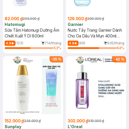
82.000 ₫
129.000 ₫
205.000 ₫
209.000 ₫
Hatomugi
Garnier
Sữa Tắm Hatomugi Dưỡng Ẩm
Nước Tẩy Trang Garnier Dành
Chiết Xuất Ý Dĩ 800ml
Cho Da Dầu Và Mụn 400ml
(Mới)
(123)
714/tháng
(69)
935/tháng
4.9
4.9
53
%
64
%
-
35
%
-
42
%
152.000 ₫
302.000 ₫
234.000 ₫
519.000 ₫
Sunplay
L'Oreal