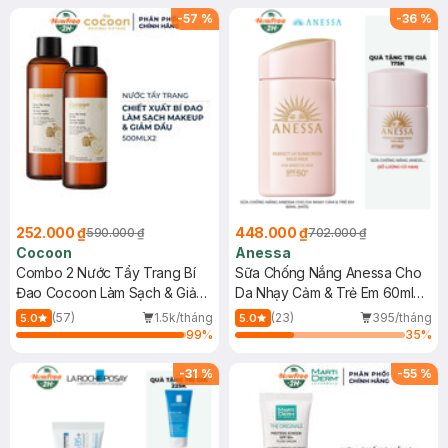
-
57
%
-
36
%
252.000 ₫
448.000 ₫
590.000 ₫
702.000 ₫
Cocoon
Anessa
Combo 2 Nước Tẩy Trang Bí
Sữa Chống Nắng Anessa Cho
Đao Cocoon Làm Sạch & Giảm
Da Nhạy Cảm & Trẻ Em 60ml
Dầu 500ml
(Mới)
(57)
1.5k/tháng
(23)
395/tháng
5.0
5.0
99
%
35
%
-
31
%
-
55
%