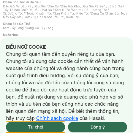
Chăm Sóc Tóc Và Da Đầu
Dầu Gội Và Dầu Xả
/
Dầu Gội
/
Dầu Xả
/
Dầu Gội Khô
/
Dầu Gội Xả 2in1
/
Bộ Gội Xả
/
Tẩy Tế Bào Chết Da Đầu
/
Mặt Nạ / Kem Ủ Tóc
/
Serum / Dầu Dưỡng Tóc
/
Xịt Dưỡng Tóc
/
Thuốc Nhuộm Tóc
/
Sản Phẩm Tạo Kiểu Tóc
/
Dụng Cụ Chăm Sóc Tóc
/
Máy Sấy Tóc
/
Lược
/
Bộ Chăm Sóc Tóc
/
Phụ Kiện Tóc
Chăm Sóc Cơ Thể
Kem Tẩy Lông
/
Dụng Cụ Tẩy Lông
Nước Hoa
Nước Hoa Nữ
/
Nước Hoa Nam
/
Nước Hoa Cao Cấp
/
Xịt Thơm Toàn Thân
/
Nước Hoa Vùng Kín
Notice about cookies usage
BIỂU NGỮ COOKIE
Chăm Sóc Cá Nhân
Chúng tôi quan tâm đến quyền riêng tư của bạn.
Chống Muỗi
/
Khẩu Trang
/
Máy Massage
/
Mặt Nạ Xông Hơi
/
Nước Rửa Tay
/
Sản Phẩm Chăm Sóc Khác
/
Bàn Chải Đánh Răng
/
Bàn Chải Điện
/
Chúng tôi sử dụng các cookie cần thiết để vận hành
Hỗ Trợ Trắng Răng
/
Kem Đánh Răng
/
Máy Tăm Nước
/
Nước Súc Miệng
/
Tăm / Chỉ Nha Khoa
/
Xịt Thơm Miệng
/
Dung Dịch Vệ Sinh
/
Dưỡng Vùng Kín
/
website của chúng tôi và đồng hành cùng bạn trong
Khăn Ướt Vệ Sinh Vùng Kín
/
Băng Vệ Sinh
/
Tampon
/
Bọt Cạo Râu
/
Dao Cạo Râu
/
Máy Cạo Râu
suốt quá trình điều hướng. Với sự đồng ý của bạn,
Vấn Đề Về Da
chúng tôi và các đối tác của chúng tôi cũng sử dụng
Da Dầu / Lỗ Chân Lông To
/
Da Khô / Mất Nước
/
Da Lão Hóa
/
Da Mụn
/
Da Nhạy Cảm / Kích Ứng
/
Da Xỉn Màu
/
Thâm / Nám / Tàn Nhang
/
cookie để theo dõi các hoạt động trực tuyến của
Quầng Thâm & Bọng Mắt
/
Sẹo
/
Viêm Da Cơ Địa
bạn, đề xuất nội dung và quảng cáo phù hợp với sở
Dụng Cụ / Phụ Kiện Chăm Sóc Da
Chat i
Bông Tẩy Trang
/
Khăn Lau Mặt Khô
/
Dụng Cụ / Máy Rửa Mặt
/
Máy Chăm Sóc Da
/
thích và ưu tiên của bạn cũng như các chức năng
Dụng Cụ Chăm Sóc Khác
liên quan đến mạng xã hội. Để biết thêm thông tin,
hãy truy cập
Chính sách cookie
của Hasaki.
Từ chối
Đồng ý