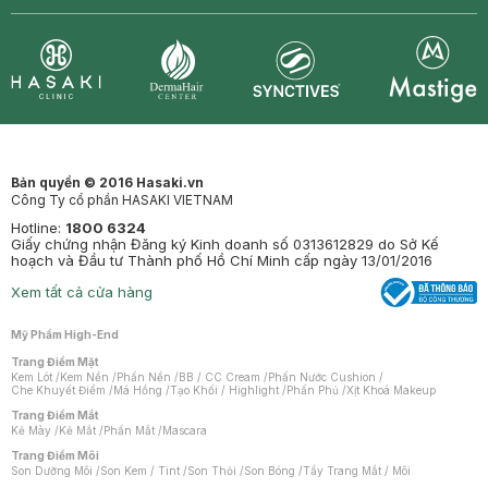
Synctives
Clinic
Dermahair
Mastige
Bản quyền © 2016 Hasaki.vn
Công Ty cổ phần HASAKI VIETNAM
Hotline:
1800 6324
Giấy chứng nhận Đăng ký Kinh doanh số 0313612829 do Sở Kế
hoạch và Đầu tư Thành phố Hồ Chí Minh cấp ngày 13/01/2016
Xem tất cả cửa hàng
Mỹ Phẩm High-End
Trang Điểm Mặt
Kem Lót
/
Kem Nền
/
Phấn Nền
/
BB / CC Cream
/
Phấn Nước Cushion
/
Che Khuyết Điểm
/
Má Hồng
/
Tạo Khối / Highlight
/
Phấn Phủ
/
Xịt Khoá Makeup
Trang Điểm Mắt
Kẻ Mày
/
Kẻ Mắt
/
Phấn Mắt
/
Mascara
Trang Điểm Môi
Son Dưỡng Môi
/
Son Kem / Tint
/
Son Thỏi
/
Son Bóng
/
Tẩy Trang Mắt / Môi