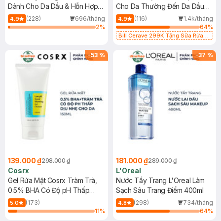
Dành Cho Da Dầu & Hỗn Hợp
Cho Da Thường Đến Da Dầu
500ml
473ml
(228)
696/tháng
(116)
1.4k/tháng
4.9
4.9
2
%
64
%
Bill Cerave 299K Tặng Sữa Rửa
Mặt Cerave 30ml (SL có hạn)
-
53
%
-
37
%
139.000 ₫
181.000 ₫
298.000 ₫
289.000 ₫
Cosrx
L'Oreal
Gel Rửa Mặt Cosrx Tràm Trà,
Nước Tẩy Trang L'Oreal Làm
0.5% BHA Có Độ pH Thấp
Sạch Sâu Trang Điểm 400ml
150ml
(173)
(298)
734/tháng
5.0
4.8
11
%
64
%