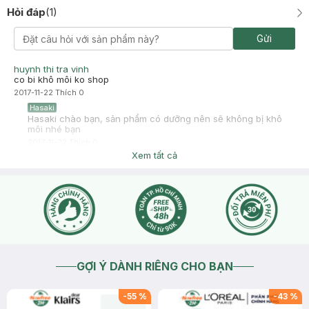
Hỏi đáp
(
1
)
Gửi
huynh thi tra vinh
co bi khô môi ko shop
2017-11-22
Thích
0
Hasaki
Hasaki chào bạn, sản phẩm có dưỡng nên sẽ không bị khô
môi nhé bạn
2017-11-22
Thích
0
Xem tất cả
GỢI Ý DÀNH RIÊNG CHO BẠN
-
55
%
-
43
%