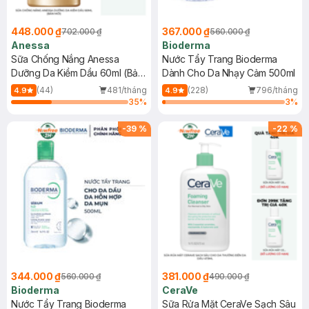
448.000 ₫
367.000 ₫
702.000 ₫
560.000 ₫
Anessa
Bioderma
Sữa Chống Nắng Anessa
Nước Tẩy Trang Bioderma
Dưỡng Da Kiềm Dầu 60ml (Bản
Dành Cho Da Nhạy Cảm 500ml
Mới)
(44)
481/tháng
(228)
796/tháng
4.9
4.9
35
%
3
%
-
39
%
-
22
%
344.000 ₫
381.000 ₫
560.000 ₫
490.000 ₫
Bioderma
CeraVe
Nước Tẩy Trang Bioderma
Sữa Rửa Mặt CeraVe Sạch Sâu