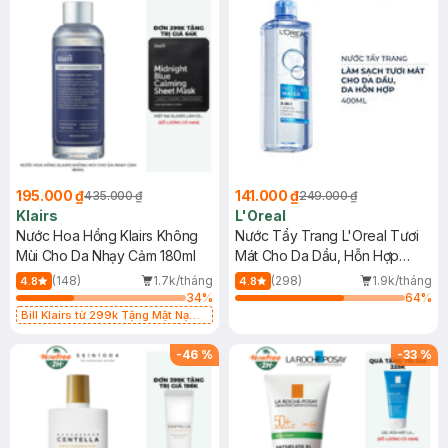
195.000 ₫
141.000 ₫
435.000 ₫
249.000 ₫
Klairs
L'Oreal
Nước Hoa Hồng Klairs Không
Nước Tẩy Trang L'Oreal Tươi
Mùi Cho Da Nhạy Cảm 180ml
Mát Cho Da Dầu, Hỗn Hợp
400ml
(148)
1.7k/tháng
(298)
1.9k/tháng
4.8
4.8
34
%
64
%
Bill Klairs từ 299k Tặng Mặt Nạ
Làm Dịu Da & Kiểm Soát Dầu Nhờn
25ml (SL Có Hạn)
-
46
%
-
33
%