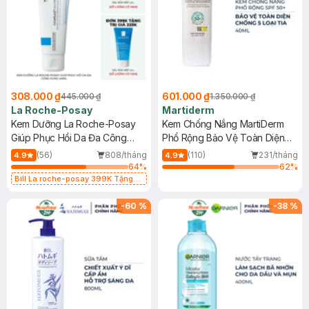
308.000 ₫
601.000 ₫
445.000 ₫
1.350.000 ₫
La Roche-Posay
Martiderm
Kem Dưỡng La Roche-Posay
Kem Chống Nắng MartiDerm
Giúp Phục Hồi Da Đa Công
Phổ Rộng Bảo Vệ Toàn Diện
Dụng 40ml
40ml
(56)
808/tháng
(110)
231/tháng
4.9
4.9
64
%
62
%
Bill La roche-posay 399K Tặng
Gel rửa mặt da dầu nhạy cảm 50ml
(SL có hạn)
-
60
%
-
38
%