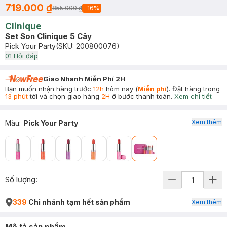
719.000 ₫
855.000 ₫
-
16
%
Clinique
Set Son Clinique 5 Cây
Pick Your Party
(SKU:
200800076
)
0
1
Hỏi đáp
Giao Nhanh Miễn Phí 2H
Bạn muốn nhận hàng trước
12h
hôm nay (
Miễn phí
). Đặt hàng trong
13 phút
tới và chọn giao hàng
2H
ở bước thanh toán.
Xem chi tiết
Xem thêm
Màu
:
Pick Your Party
Số lượng:
339
Chi nhánh tạm hết sản phẩm
Xem thêm
Mô tả sản phẩm