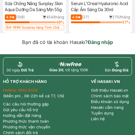
Sữa Chống Nắng Sunplay Skin
Serum L'Oreal Hyaluronic Acid
Aqua Dưỡng Da Sáng Mịn 55g
Cấp Ẩm Sáng Da 30ml
(108)
454/tháng
(27)
275/tháng
4.9
4.9
48
%
57
%
Bill 199K Sunplay tặng Tinh Chất
Chống Nắng 7g trị giá 30K (SL có
hạn)
Bạn đã có tài khoản Hasaki?
Đăng nhập
return
nowfree
price
HỖ TRỢ KHÁCH HÀNG
VỀ HASAKI.VN
Hotline:
1800 6324
Giới thiệu Hasaki.vn
(Miễn phí , 08-22h kể cả T7, CN)
Chính sách bảo mật
Điều khoản sử dụng
Các câu hỏi thường gặp
Hasaki cẩm nang
Gửi yêu cầu hỗ trợ
Tuyển dụng
Hướng dẫn đặt hàng
Liên hệ
Phương thức thanh toán
Phương thức vận chuyển
Chính sách đổi trả