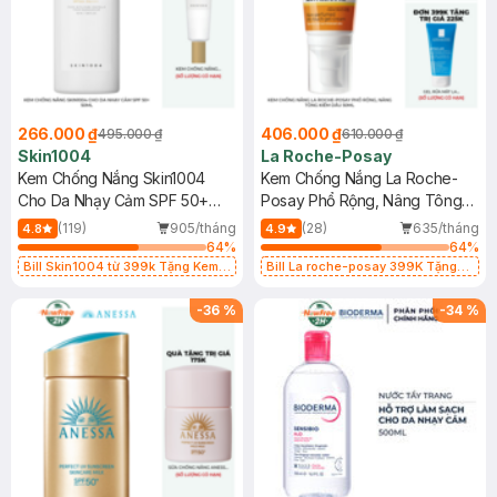
266.000 ₫
406.000 ₫
495.000 ₫
610.000 ₫
Skin1004
La Roche-Posay
Kem Chống Nắng Skin1004
Kem Chống Nắng La Roche-
Cho Da Nhạy Cảm SPF 50+
Posay Phổ Rộng, Nâng Tông
50ml
Kiềm Dầu 50ml
(119)
905/tháng
(28)
635/tháng
4.8
4.9
64
%
64
%
Bill Skin1004 từ 399k Tặng Kem
Bill La roche-posay 399K Tặng
Chống Nắng Cho Da Nhạy Cảm
Gel rửa mặt da dầu nhạy cảm 50ml
SPF 50+ 20ml (SL Có Hạn)
(SL có hạn)
-
36
%
-
34
%