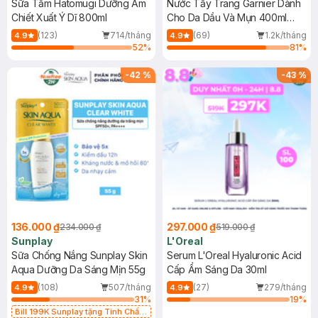
Sữa Tắm Hatomugi Dưỡng Ẩm
Nước Tẩy Trang Garnier Dành
Chiết Xuất Ý Dĩ 800ml
Cho Da Dầu Và Mụn 400ml
(Mới)
(123)
714/tháng
(69)
1.2k/tháng
4.9
4.9
52
%
81
%
-
42
%
-
43
%
136.000 ₫
297.000 ₫
234.000 ₫
519.000 ₫
Sunplay
L'Oreal
Sữa Chống Nắng Sunplay Skin
Serum L'Oreal Hyaluronic Acid
Aqua Dưỡng Da Sáng Mịn 55g
Cấp Ẩm Sáng Da 30ml
(108)
507/tháng
(27)
279/tháng
4.9
4.9
31
%
19
%
Bill 199K Sunplay tặng Tinh Chất