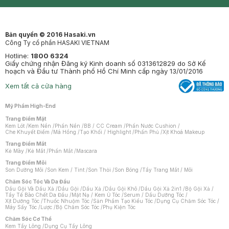
Synctives
Clinic
Dermahair
Mastige
Bản quyền © 2016 Hasaki.vn
Công Ty cổ phần HASAKI VIETNAM
Hotline:
1800 6324
Giấy chứng nhận Đăng ký Kinh doanh số 0313612829 do Sở Kế
hoạch và Đầu tư Thành phố Hồ Chí Minh cấp ngày 13/01/2016
Xem tất cả cửa hàng
Mỹ Phẩm High-End
Trang Điểm Mặt
Kem Lót
/
Kem Nền
/
Phấn Nền
/
BB / CC Cream
/
Phấn Nước Cushion
/
Che Khuyết Điểm
/
Má Hồng
/
Tạo Khối / Highlight
/
Phấn Phủ
/
Xịt Khoá Makeup
Trang Điểm Mắt
Kẻ Mày
/
Kẻ Mắt
/
Phấn Mắt
/
Mascara
Trang Điểm Môi
Son Dưỡng Môi
/
Son Kem / Tint
/
Son Thỏi
/
Son Bóng
/
Tẩy Trang Mắt / Môi
Chăm Sóc Tóc Và Da Đầu
Dầu Gội Và Dầu Xả
/
Dầu Gội
/
Dầu Xả
/
Dầu Gội Khô
/
Dầu Gội Xả 2in1
/
Bộ Gội Xả
/
Tẩy Tế Bào Chết Da Đầu
/
Mặt Nạ / Kem Ủ Tóc
/
Serum / Dầu Dưỡng Tóc
/
Xịt Dưỡng Tóc
/
Thuốc Nhuộm Tóc
/
Sản Phẩm Tạo Kiểu Tóc
/
Dụng Cụ Chăm Sóc Tóc
/
Máy Sấy Tóc
/
Lược
/
Bộ Chăm Sóc Tóc
/
Phụ Kiện Tóc
Chăm Sóc Cơ Thể
Kem Tẩy Lông
/
Dụng Cụ Tẩy Lông