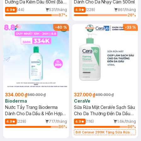
Dưỡng Da Kiềm Dầu 60ml (Bản
Dành Cho Da Nhạy Cảm 500ml
Mới)
(44)
531/tháng
(228)
861/tháng
4.9
4.9
87
%
26
%
-
40
%
-
33
%
334.000 ₫
327.000 ₫
560.000 ₫
490.000 ₫
Bioderma
CeraVe
Nước Tẩy Trang Bioderma
Sữa Rửa Mặt CeraVe Sạch Sâu
Dành Cho Da Dầu & Hỗn Hợp
Cho Da Thường Đến Da Dầu
500ml
473ml
(228)
717/tháng
(116)
1.6k/tháng
4.9
4.9
86
%
86
%
Bill Cerave 299K Tặng Sữa Rửa
Mặt Cerave 30ml (SL có hạn)