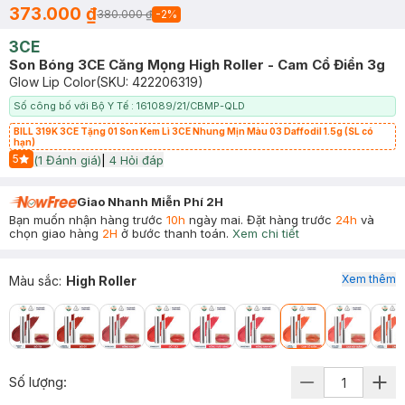
373.000 ₫
380.000 ₫
-
2
%
3CE
Son Bóng 3CE Căng Mọng High Roller - Cam Cổ Điển 3g
Glow Lip Color
(SKU:
422206319
)
Số công bố với Bộ Y Tế : 161089/21/CBMP-QLD
BILL 319K 3CE Tặng 01 Son Kem Lì 3CE Nhung Mịn Màu 03 Daffodil 1.5g (SL có
hạn)
5
(
1
Đánh giá)
|
4
Hỏi đáp
Start Icon
Giao Nhanh Miễn Phí 2H
Bạn muốn nhận hàng trước
10h
ngày mai. Đặt hàng trước
24h
và
chọn giao hàng
2H
ở bước thanh toán.
Xem chi tiết
Xem thêm
Màu sắc
:
High Roller
Số lượng: