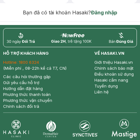
Chống Nắng 7g trị giá 30K (SL có
hạn)
Bạn đã có tài khoản Hasaki?
Đăng nhập
return
nowfree
price
HỖ TRỢ KHÁCH HÀNG
VỀ HASAKI.VN
Hotline:
1800 6324
Giới thiệu Hasaki.vn
(Miễn phí , 08-22h kể cả T7, CN)
Chính sách bảo mật
Điều khoản sử dụng
Các câu hỏi thường gặp
Hasaki cẩm nang
Gửi yêu cầu hỗ trợ
Tuyển dụng
Hướng dẫn đặt hàng
Liên hệ
Phương thức thanh toán
Phương thức vận chuyển
Chính sách đổi trả