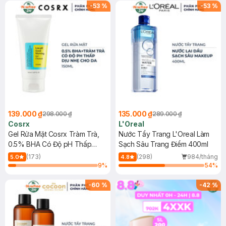
-
53
%
-
53
%
139.000 ₫
135.000 ₫
298.000 ₫
289.000 ₫
Cosrx
L'Oreal
Gel Rửa Mặt Cosrx Tràm Trà,
Nước Tẩy Trang L'Oreal Làm
0.5% BHA Có Độ pH Thấp
Sạch Sâu Trang Điểm 400ml
150ml
(173)
(298)
984/tháng
5.0
4.8
9
%
54
%
-
60
%
-
42
%