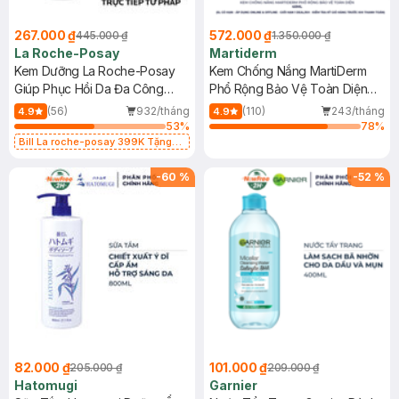
267.000 ₫
572.000 ₫
445.000 ₫
1.350.000 ₫
La Roche-Posay
Martiderm
Kem Dưỡng La Roche-Posay
Kem Chống Nắng MartiDerm
Giúp Phục Hồi Da Đa Công
Phổ Rộng Bảo Vệ Toàn Diện
Dụng 40ml
40ml
(56)
932/tháng
(110)
243/tháng
4.9
4.9
53
%
78
%
Bill La roche-posay 399K Tặng
Gel rửa mặt da dầu nhạy cảm 50ml
(SL có hạn)
-
60
%
-
52
%
82.000 ₫
101.000 ₫
205.000 ₫
209.000 ₫
Hatomugi
Garnier