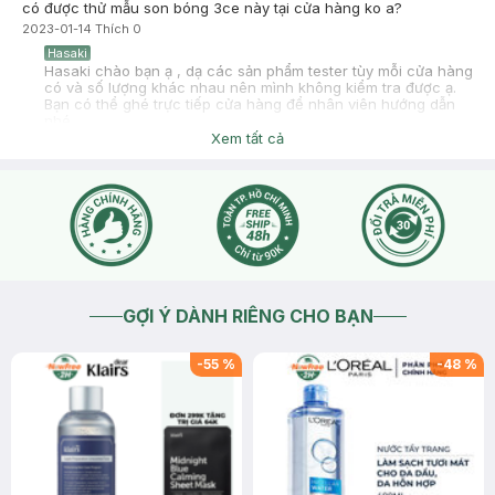
có được thử mẫu son bóng 3ce này tại cửa hàng ko a?
2023-01-14
Thích
0
Hasaki
Hasaki chào bạn ạ , dạ các sản phẩm tester tùy mỗi cửa hàng
có và số lượng khác nhau nên mình không kiểm tra được ạ.
Bạn có thể ghé trực tiếp cửa hàng để nhân viên hướng dẫn
nhé
Xem tất cả
2023-01-14
Thích
0
Hasaki
Hasaki chào bạn ạ , dạ các sản phẩm tester tùy mỗi cửa hàng
có và số lượng khác nhau, mình không check được ạ. Bạn
ghé trực tiếp cửa hàng để nhân viên hướng dẫn nha
2023-01-14
Thích
0
GỢI Ý DÀNH RIÊNG CHO BẠN
-
55
%
-
48
%