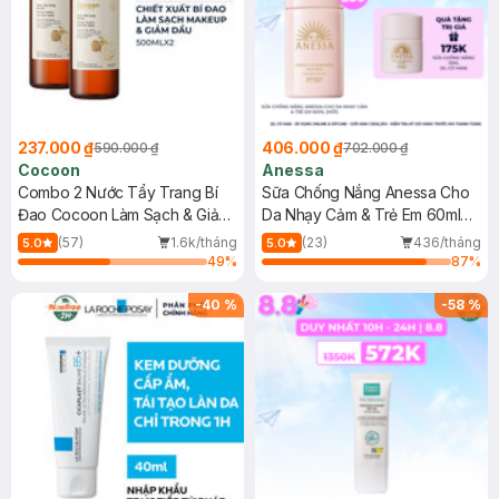
237.000 ₫
406.000 ₫
590.000 ₫
702.000 ₫
Cocoon
Anessa
Combo 2 Nước Tẩy Trang Bí
Sữa Chống Nắng Anessa Cho
Đao Cocoon Làm Sạch & Giảm
Da Nhạy Cảm & Trẻ Em 60ml
Dầu 500ml
(Mới)
(57)
1.6k/tháng
(23)
436/tháng
5.0
5.0
49
%
87
%
-
40
%
-
58
%