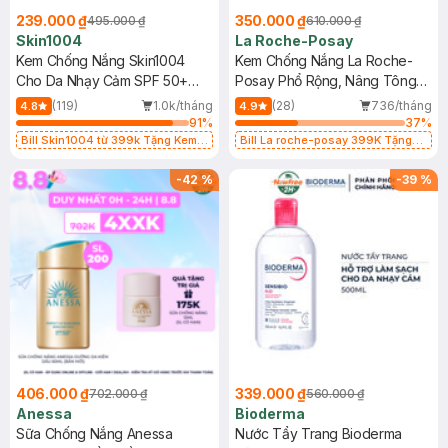
239.000 ₫
350.000 ₫
495.000 ₫
610.000 ₫
Skin1004
La Roche-Posay
Kem Chống Nắng Skin1004
Kem Chống Nắng La Roche-
Cho Da Nhạy Cảm SPF 50+
Posay Phổ Rộng, Nâng Tông
50ml
Kiềm Dầu 50ml
(119)
1.0k/tháng
(28)
736/tháng
4.8
4.9
91
%
37
%
Bill Skin1004 từ 399k Tặng Kem
Bill La roche-posay 399K Tặng
Chống Nắng Cho Da Nhạy Cảm
Gel rửa mặt da dầu nhạy cảm 50ml
SPF 50+ 20ml (SL Có Hạn)
(SL có hạn)
-
42
%
-
39
%
406.000 ₫
339.000 ₫
702.000 ₫
560.000 ₫
Anessa
Bioderma
Sữa Chống Nắng Anessa
Nước Tẩy Trang Bioderma