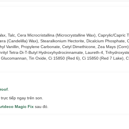
, Talc, Cera Microcristallina (Microcrystalline Wax), Caprylic/Capric T
era (Candelilla) Wax), Stearalkonium Hectorite, Dicalcium Phosphate, 
yl Vanillin, Propylene Carbonate, Cetyl Dimethicone, Zea Mays (Corn) 
hrityl Tetra-Di-T-Butyl Hydroxyhydrocinnamate, Laureth-4, Trihydroxyste
e, Glucomannan, Tin Oxide, Ci 15850 (Red 6), Ci 15850 (Red 7 Lake), 
roof
.
rực tiếp ngay trên son.
rtdeco Magic Fix
sau đó.