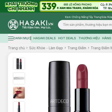
Kem Chống Nắng
Tẩy Trang
Sữa Rửa
Logo
DANH MỤC
HASAKI DEALS
HOT DEALS
THƯƠNG HIỆU
HÀNG 
Hamburger icon
Trang chủ
Sức Khỏe - Làm Đẹp
Trang Điểm
Trang Điểm 