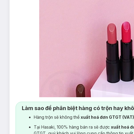
Làm sao để phân biệt hàng có trộn hay kh
Hàng trộn sẽ không thể
xuất hoá đơn GTGT (VAT
Tại Hasaki, 100% hàng bán ra sẽ được
xuất hoá 
GTGT, quý khách vui lòng cung cấp thông tin xuất