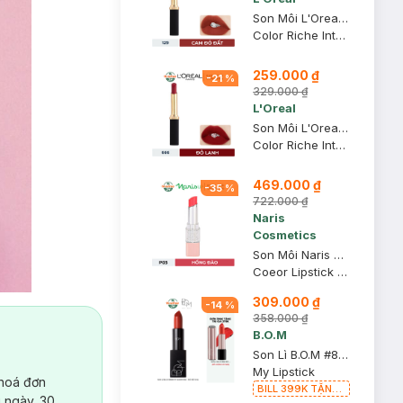
Son Môi L'Oreal Mịn Lì 129 I Lead - Cam Đỏ Đất 1.7g
Color Riche Intense Volume Matte
259.000 ₫
-
21
%
329.000 ₫
L'Oreal
Son Môi L'Oreal Mịn Lì Căng Mướt 666 I Win - Đỏ Lạnh 1.7g
Color Riche Intense Volume Matte
469.000 ₫
-
35
%
722.000 ₫
Naris
Cosmetics
Son Môi Naris Cosmetics Coeor P03 Hồng Đào 3.2g
Coeor Lipstick P03
309.000 ₫
-
14
%
358.000 ₫
B.O.M
Son Lì B.O.M #808 My Warm Red - Đỏ Đất 3.5g
My Lipstick
 hoá đơn
BILL 399K TẶNG
 ngày. 30
Son Lì B.O.M 802