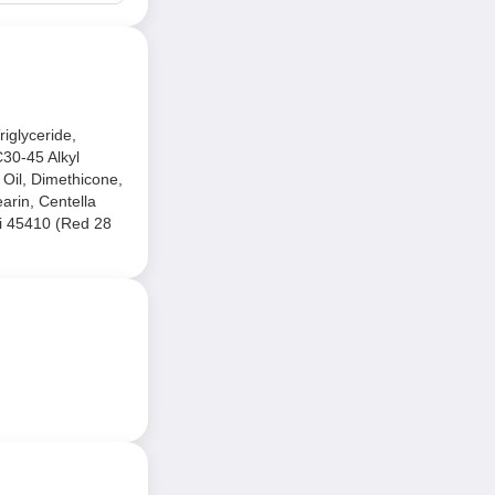
riglyceride,
C30-45 Alkyl
Oil, Dimethicone,
arin, Centella
Ci 45410 (Red 28