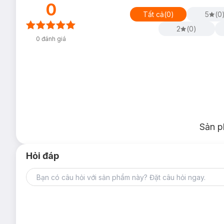
0
Tất cả
(
0
)
5
(
0
2
(
0
)
0
đánh giá
Sản p
Hỏi đáp