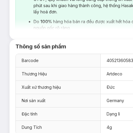
phút sau khi giao hàng thành công, hệ thống Hasa
lấy hoá đơn.
Do
100%
hàng hóa bán ra đều được xuất hết hóa 
nguồn gốc rõ ràng.
Thông số sản phẩm
Barcode
4052136058
Thương Hiệu
Artdeco
Xuất xứ thương hiệu
Ðức
Hiện sản phẩm
Son Lì Artdeco Perfect Mat Lipstick 4g
đã c
Nơi sản xuất
Germany
112 Orangey Red
116 Poppy Red
Đặc tính
Dạng lì
125 Marrakesh Red
Dung Tích
4g
130 Valentine's Darling