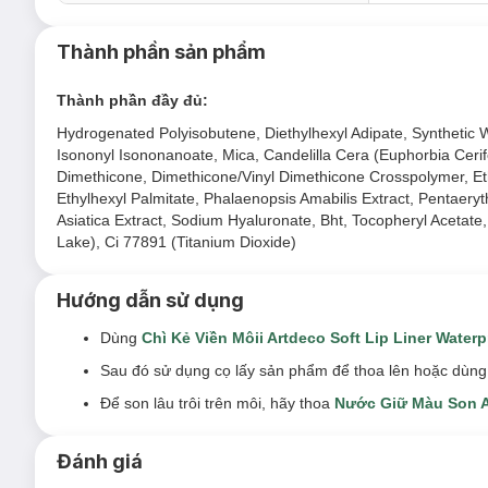
134 Dark Hibiscus
Thành phần sản phẩm
160 Rosy Cloud
173 Skipper's Love
Thành phần đầy đủ:
184 Rosewood
Hydrogenated Polyisobutene, Diethylhexyl Adipate, Synthetic Wax
Isononyl Isononanoate, Mica, Candelilla Cera (Euphorbia Cerif
Dimethicone, Dimethicone/Vinyl Dimethicone Crosspolymer, Eth
Ethylhexyl Palmitate, Phalaenopsis Amabilis Extract, Pentaeryt
Asiatica Extract, Sodium Hyaluronate, Bht, Tocopheryl Acetat
Lake), Ci 77891 (Titanium Dioxide)
Hướng dẫn sử dụng
Dùng
Chì Kẻ Viền Môii Artdeco Soft Lip Liner Waterp
Sau đó sử dụng cọ lấy sản phẩm để thoa lên hoặc dùng t
Để son lâu trôi trên môi, hãy thoa
Nước Giữ Màu Son A
Đánh giá