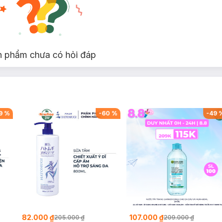
n phẩm chưa có hỏi đáp
 nhiều giờ.
n môi.
n mềm mại và mịn màng.
-
49
%
-
44
%
g
130.000 ₫
297.000 ₫
.000 ₫
234.000 ₫
519.0