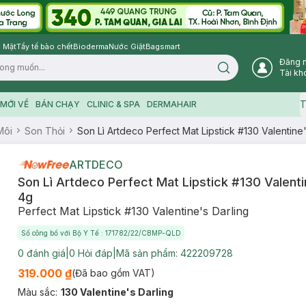
 Mặt
Tẩy tế bào chết
Bioderma
Nước Giặt
Bagsmart
Đăng 
Search icon
Tài kh
T
MỚI VỀ
BÁN CHẠY
CLINIC & SPA
DERMAHAIR
Môi
Son Thỏi
Son Lì Artdeco Perfect Mat Lipstick #130 Valentine
ARTDECO
Son Lì Artdeco Perfect Mat Lipstick #130 Valenti
4g
Perfect Mat Lipstick #130 Valentine's Darling
Số công bố với Bộ Y Tế : 171782/22/CBMP-QLD
0
đánh giá
|
0
Hỏi đáp
|
Mã sản phẩm:
422209728
319.000 ₫
(Đã bao gồm VAT)
Màu sắc
:
130 Valentine's Darling