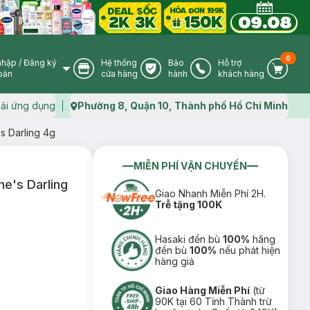
0
nhập
/
Đăng ký
Hệ thống
Bảo
Hỗ trợ
User Icon
Store Icon
Warranty Icon
Phone Icon
Cart I
oản
cửa hàng
hành
khách hàng
ải ứng dụng
Phường 8, Quận 10, Thành phố Hồ Chí Minh
Map icon
's Darling 4g
MIỄN PHÍ VẬN CHUYỂN
ne's Darling
Giao Nhanh Miễn Phí 2H.
Trễ tặng 100K
Hasaki đền bù
100%
hãng
đền bù
100%
nếu phát hiện
hàng giả
Giao Hàng Miễn Phí
(từ
90K tại 60 Tỉnh Thành trừ