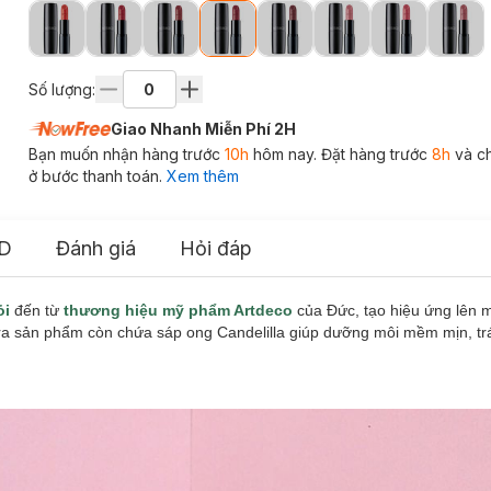
Số lượng:
Giao Nhanh Miễn Phí 2H
Bạn muốn nhận hàng trước
10h
hôm nay. Đặt hàng trước
8h
và c
ở bước thanh toán.
Xem thêm
D
Đánh giá
Hỏi đáp
ỏi
đến từ
thương hiệu mỹ phẩm Artdeco
của Đức, tạo hiệu ứng lên m
 ra sản phẩm còn chứa sáp ong Candelilla giúp dưỡng môi mềm mịn, trá