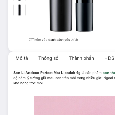
Thêm vào danh sách yêu thích
Mô tả
Thông số
Thành phần
HDS
Son Lì Artdeco Perfect Mat Lipstick 4g
là sản phẩm
son th
độ bám lý tưởng giữ màu son trên môi trong nhiều giờ. Ngoài
khô bong tróc môi.