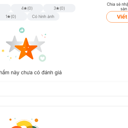
Chia sẻ nh
)
4
(
0
)
3
(
0
)
sản
Viết
1
(
0
)
Có hình ảnh
hẩm này chưa có đánh giá