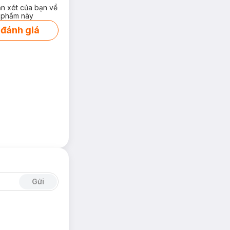
ận xét của bạn về
 phẩm này
 đánh giá
Gửi