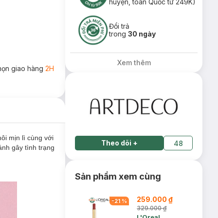
huyện, toàn Quốc từ 249K)
Đổi trả
trong
30 ngày
Xem thêm
họn giao hàng
2H
ôi mịn lì cùng với
Theo dõi
+
48
nh gây tình trạng
Sản phẩm xem cùng
259.000 ₫
-
21
%
329.000 ₫
L'Oreal