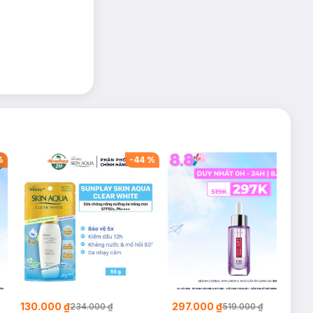
-
43
%
-
50
%
218.000 ₫
149.000 ₫
00 ₫
435.000 ₫
249.000