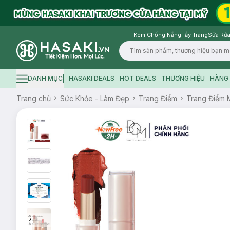
Kem Chống Nắng
Tẩy Trang
Sữa Rửa
Logo
DANH MỤC
HASAKI DEALS
HOT DEALS
THƯƠNG HIỆU
HÀNG 
Hamburger icon
Trang chủ
Sức Khỏe - Làm Đẹp
Trang Điểm
Trang Điểm 