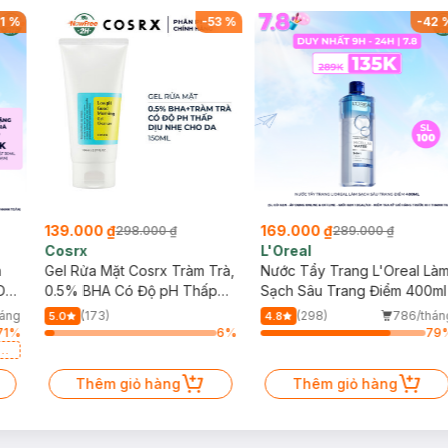
1
%
-
53
%
-
42
139.000 ₫
169.000 ₫
298.000 ₫
289.000 ₫
Cosrx
L'Oreal
h
Gel Rửa Mặt Cosrx Tràm Trà,
Nước Tẩy Trang L'Oreal Là
Da
0.5% BHA Có Độ pH Thấp
Sạch Sâu Trang Điểm 400ml
150ml
háng
(173)
(298)
786/thán
5.0
4.8
71
%
6
%
79
a
Thêm giỏ hàng
Thêm giỏ hàng