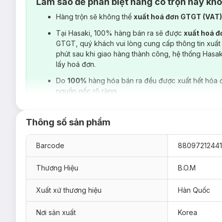
Làm sao để phân biệt hàng có trộn hay kh
Hàng trộn sẽ không thể
xuất hoá đơn GTGT (VAT
Tại Hasaki, 100% hàng bán ra sẽ được
xuất hoá 
GTGT, quý khách vui lòng cung cấp thông tin xuất
phút sau khi giao hàng thành công, hệ thống Hasa
lấy hoá đơn.
Do
100%
hàng hóa bán ra đều được xuất hết hóa 
nguồn gốc rõ ràng.
Thông số sản phẩm
Barcode
88097212441
Thương Hiệu
B.O.M
Xuất xứ thương hiệu
Hàn Quốc
Nơi sản xuất
Korea
Hiện
Son Lì B.O.M My Lipstick Limited Edition (Bản Giới H