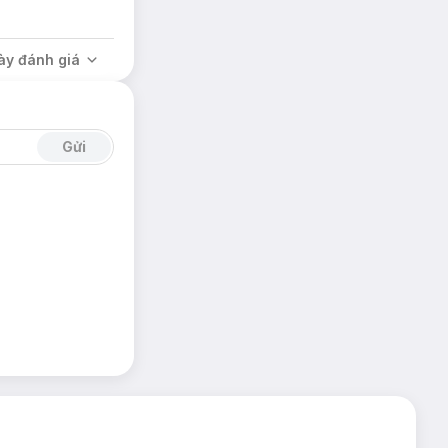
ày đánh giá
. Chất son mềm,
Gửi
ệ và dưỡng ẩm