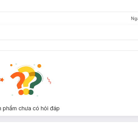
Ng
lên môi ngay từ lần đầu tiên thoa, màu sắc tươi tắn, bám lâu trên môi
 son có thành phần dưỡng chất giúp môi mịn như lụa.
n trong, dưỡng ẩm đôi môi và bảo vệ môi.
mọi loại da, kể cả da nhạy cảm.
à 4 loại dầu thực vật: Mắc ca, quả bơ, hạt mơ, nụ tầm xuân
bảo v
n phẩm chưa có hỏi đáp