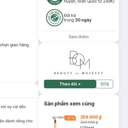
huyện, toàn Quốc từ 249K)
Đổi trả
trong
30 ngày
Xem thêm
chọn giao hàng
Theo dõi
+
1170
Sản phẩm xem cùng
ới sự cải tiến
259.000 ₫
-
21
%
 ân dành riêng cho
329.000 ₫
L'Oreal