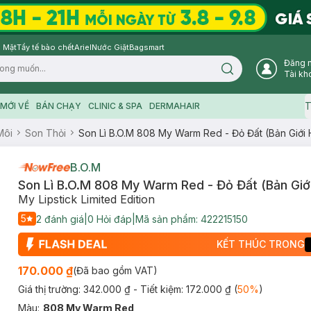
 Mặt
Tẩy tế bào chết
Ariel
Nước Giặt
Bagsmart
Đăng 
Search icon
Tài kh
T
MỚI VỀ
BÁN CHẠY
CLINIC & SPA
DERMAHAIR
Môi
Son Thỏi
Son Lì B.O.M 808 My Warm Red - Đỏ Đất (Bản Giới 
B.O.M
Son Lì B.O.M 808 My Warm Red - Đỏ Đất (Bản Giới
My Lipstick Limited Edition
5
2
đánh giá
|
0
Hỏi đáp
|
Mã sản phẩm:
422215150
KẾT THÚC TRONG
170.000 ₫
(Đã bao gồm VAT)
Giá thị trường:
342.000 ₫
- Tiết kiệm:
172.000 ₫
(
50
%
)
Màu
:
808 My Warm Red