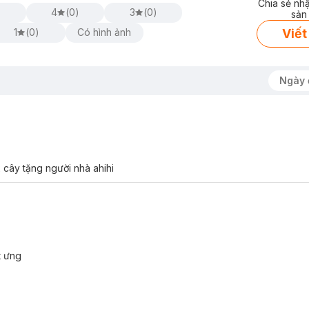
Chia sẻ nh
)
4
(
0
)
3
(
0
)
sản
Viết
1
(
0
)
Có hình ảnh
Ngày 
 cây tặng người nhà ahihi
t ưng