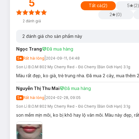
5
Tất cả
(
2
)
5
(
2
2
(
0
)
2
đánh giá
2
đánh giá cho sản phẩm này
Ngọc Trang
Đã mua hàng
|
5
Rất hài lòng
2024-09-11, 04:48
Son Lì B.O.M 802 My Cherry Red - Đỏ Cherry (Bản Giới Hạn) 3.1g
Màu rất đẹp, ko già, trẻ trung nha. Đã mua 2 cây, mua thêm 2
Nguyễn Thị Thu Mai
Đã mua hàng
|
5
Rất hài lòng
2024-02-28, 09:05
Son Lì B.O.M 802 My Cherry Red - Đỏ Cherry (Bản Giới Hạn) 3.1g
son mềm mịn môi, ko bị khô hay lộ vân môi. Màu này đẹp, rấ