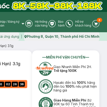
0
nhập
/
Đăng ký
Hệ thống
Bảo
Hỗ trợ
User Icon
Store Icon
Warranty Icon
Phone Icon
Cart I
oản
cửa hàng
hành
khách hàng
ải ứng dụng
Phường 8, Quận 10, Thành phố Hồ Chí Minh
Map icon
Hạn) 3.1g
MIỄN PHÍ VẬN CHUYỂN
 Hạn) 3.1g
Giao Nhanh Miễn Phí 2H.
Trễ tặng 100K
Hasaki đền bù
100%
hãng
:
:
:
0
02
26
35
đền bù
100%
nếu phát hiện
hàng giả
Giao Hàng Miễn Phí
(từ
90K tại 60 Tỉnh Thành trừ