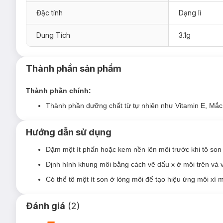
Đặc tính
Dạng lì
802 My Cherry Red - Đỏ Cherry
808 My Warm Red - Đỏ Đất
Dung Tích
3.1g
Thành phần sản phẩm
Thành phần chính:
Thành phần dưỡng chất từ tự nhiên như Vitamin E, Mắc
Hướng dẫn sử dụng
Dặm một ít phấn hoặc kem nền lên môi trước khi tô son
Định hình khung môi bằng cách vẽ dấu x ở môi trên và v
Có thể tô một ít son ở lòng môi để tạo hiệu ứng môi xí mu
Đánh giá
(
2
)