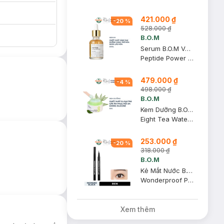
421.000 ₫
-
20
%
528.000 ₫
B.O.M
Serum B.O.M Vàng 24K Làm Sáng Và Săn Chắc Da 30ml
Peptide Power Ampoule
479.000 ₫
-
4
%
498.000 ₫
B.O.M
Kem Dưỡng B.O.M Chiết Xuất 8 Loại Trà Cấp Ẩm Da 50g
Eight Tea Water Capsule Cream
253.000 ₫
-
20
%
318.000 ₫
B.O.M
Kẻ Mắt Nước B.O.M Lâu Trôi Màu Đen 01 Wonder Black 0.5g
Wonderproof Pen Eye Liner - 01 Wonder Black
Xem thêm