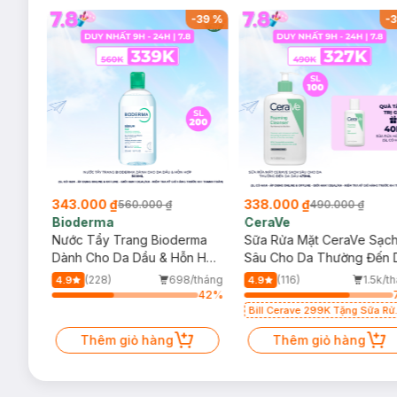
-
37
%
-
39
%
-
3
343.000 ₫
338.000 ₫
560.000 ₫
490.000 ₫
Bioderma
CeraVe
rma
Nước Tẩy Trang Bioderma
Sữa Rửa Mặt CeraVe Sạc
m
Dành Cho Da Dầu & Hỗn Hợp
Sâu Cho Da Thường Đến 
500ml
Dầu 473ml
/tháng
(228)
698/tháng
(116)
1.5k/t
4.9
4.9
32
%
42
%
Bill Cerave 299K Tặng Sữa Rử
Mặt Cerave 30ml (SL có hạn)
Thêm giỏ hàng
Thêm giỏ hàng