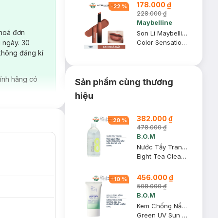
178.000 ₫
-
22
%
228.000 ₫
Maybelline
 hoá đơn
Son Lì Maybelline Mịn Môi Siêu Nhẹ 799 Cam Ngả Đất 1.7g
 ngày. 30
Color Sensational Ultimatte #799 More Taupe
không đăng kí
ính hãng có
Sản phẩm cùng thương
hiệu
382.000 ₫
-
20
%
478.000 ₫
B.O.M
Nước Tẩy Trang B.O.M Từ 8 Loại Trà Làm Sạch Da 500ml
Eight Tea Cleansing Water
456.000 ₫
-
10
%
508.000 ₫
B.O.M
Kem Chống Nắng B.O.M Nâng Tông Dịu Nhẹ 50ml
Green UV Sun Off SPF50+ PA++++