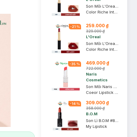
Son Môi L'Oreal Mịn Lì 129 I Lead - Cam Đỏ Đất 1.7g
Color Riche Intense Volume Matte
259.000 ₫
-
21
%
329.000 ₫
L'Oreal
Son Môi L'Oreal Mịn Lì Căng Mướt 666 I Win - Đỏ Lạnh 1.7g
Color Riche Intense Volume Matte
469.000 ₫
-
35
%
722.000 ₫
Naris
Cosmetics
Son Môi Naris Cosmetics Coeor P03 Hồng Đào 3.2g
Coeor Lipstick P03
309.000 ₫
-
14
%
358.000 ₫
B.O.M
Son Lì B.O.M #808 My Warm Red - Đỏ Đất 3.5g
My Lipstick