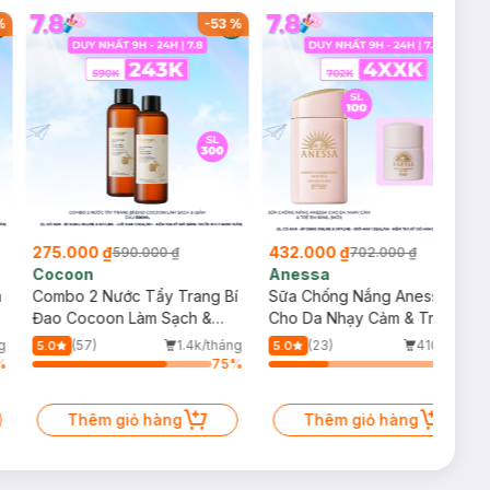
%
-
53
%
-
38
%
275.000 ₫
432.000 ₫
590.000 ₫
702.000 ₫
Cocoon
Anessa
m
Combo 2 Nước Tẩy Trang Bí
Sữa Chống Nắng Anessa
Đao Cocoon Làm Sạch &
Cho Da Nhạy Cảm & Trẻ Em
Giảm Dầu 500ml
60ml (Mới)
g
(57)
1.4k/tháng
(23)
410/tháng
5.0
5.0
%
75
%
33
%
Thêm giỏ hàng
Thêm giỏ hàng