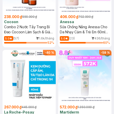
238.000 ₫
406.000 ₫
590.000 ₫
702.000 ₫
Cocoon
Anessa
Combo 2 Nước Tẩy Trang Bí
Sữa Chống Nắng Anessa Cho
Đao Cocoon Làm Sạch & Giảm
Da Nhạy Cảm & Trẻ Em 60ml
Dầu 500ml
(Mới)
(57)
1.6k/tháng
(23)
436/tháng
5.0
5.0
52
%
60
%
-
40
%
-
58
%
267.000 ₫
572.000 ₫
445.000 ₫
1.350.000 ₫
La Roche-Posay
Martiderm