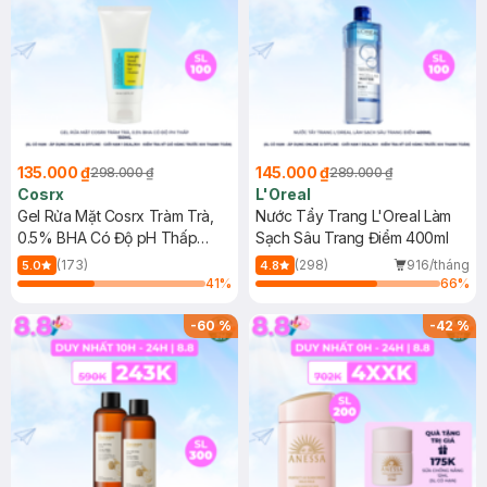
135.000 ₫
145.000 ₫
298.000 ₫
289.000 ₫
Cosrx
L'Oreal
Gel Rửa Mặt Cosrx Tràm Trà,
Nước Tẩy Trang L'Oreal Làm
0.5% BHA Có Độ pH Thấp
Sạch Sâu Trang Điểm 400ml
150ml
(173)
(298)
916/tháng
5.0
4.8
41
%
66
%
-
60
%
-
42
%