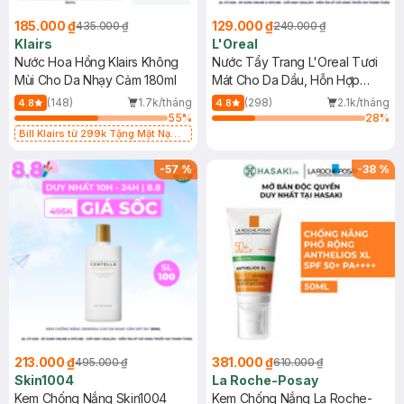
185.000 ₫
129.000 ₫
435.000 ₫
249.000 ₫
Klairs
L'Oreal
Nước Hoa Hồng Klairs Không
Nước Tẩy Trang L'Oreal Tươi
Mùi Cho Da Nhạy Cảm 180ml
Mát Cho Da Dầu, Hỗn Hợp
400ml
(148)
1.7k/tháng
(298)
2.1k/tháng
4.8
4.8
55
%
28
%
Bill Klairs từ 299k Tặng Mặt Nạ
Làm Dịu Da & Kiểm Soát Dầu Nhờn
25ml (SL Có Hạn)
-
57
%
-
38
%
213.000 ₫
381.000 ₫
495.000 ₫
610.000 ₫
Skin1004
La Roche-Posay
Kem Chống Nắng Skin1004
Kem Chống Nắng La Roche-