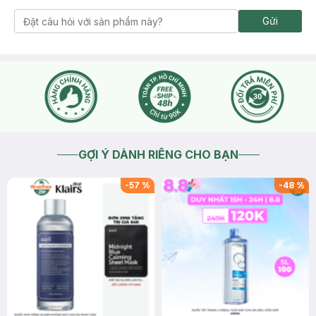
Gửi
GỢI Ý DÀNH RIÊNG CHO BẠN
-
57
%
-
48
%