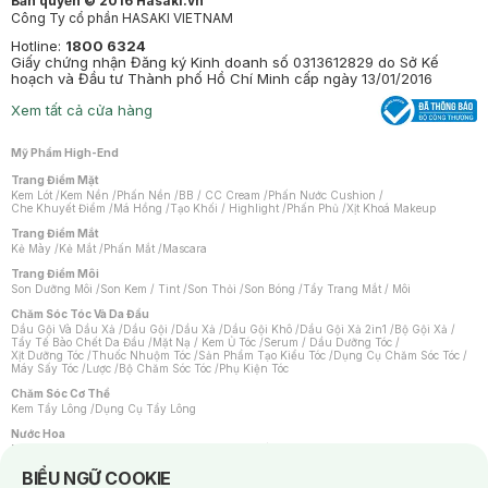
Bản quyền © 2016 Hasaki.vn
Công Ty cổ phần HASAKI VIETNAM
Hotline:
1800 6324
Giấy chứng nhận Đăng ký Kinh doanh số 0313612829 do Sở Kế
hoạch và Đầu tư Thành phố Hồ Chí Minh cấp ngày 13/01/2016
Xem tất cả cửa hàng
Mỹ Phẩm High-End
Trang Điểm Mặt
Kem Lót
/
Kem Nền
/
Phấn Nền
/
BB / CC Cream
/
Phấn Nước Cushion
/
Che Khuyết Điểm
/
Má Hồng
/
Tạo Khối / Highlight
/
Phấn Phủ
/
Xịt Khoá Makeup
Trang Điểm Mắt
Kẻ Mày
/
Kẻ Mắt
/
Phấn Mắt
/
Mascara
Trang Điểm Môi
Son Dưỡng Môi
/
Son Kem / Tint
/
Son Thỏi
/
Son Bóng
/
Tẩy Trang Mắt / Môi
Chăm Sóc Tóc Và Da Đầu
Dầu Gội Và Dầu Xả
/
Dầu Gội
/
Dầu Xả
/
Dầu Gội Khô
/
Dầu Gội Xả 2in1
/
Bộ Gội Xả
/
Tẩy Tế Bào Chết Da Đầu
/
Mặt Nạ / Kem Ủ Tóc
/
Serum / Dầu Dưỡng Tóc
/
Xịt Dưỡng Tóc
/
Thuốc Nhuộm Tóc
/
Sản Phẩm Tạo Kiểu Tóc
/
Dụng Cụ Chăm Sóc Tóc
/
Máy Sấy Tóc
/
Lược
/
Bộ Chăm Sóc Tóc
/
Phụ Kiện Tóc
Chăm Sóc Cơ Thể
Kem Tẩy Lông
/
Dụng Cụ Tẩy Lông
Nước Hoa
Nước Hoa Nữ
/
Nước Hoa Nam
/
Nước Hoa Cao Cấp
/
Xịt Thơm Toàn Thân
/
Nước Hoa Vùng Kín
Notice about cookies usage
BIỂU NGỮ COOKIE
Chăm Sóc Cá Nhân