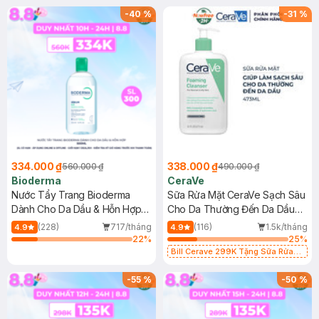
-
40
%
-
31
%
334.000 ₫
338.000 ₫
560.000 ₫
490.000 ₫
Bioderma
CeraVe
Nước Tẩy Trang Bioderma
Sữa Rửa Mặt CeraVe Sạch Sâu
Dành Cho Da Dầu & Hỗn Hợp
Cho Da Thường Đến Da Dầu
500ml
473ml
(228)
717/tháng
(116)
1.5k/tháng
4.9
4.9
22
%
25
%
Bill Cerave 299K Tặng Sữa Rửa
Mặt Cerave 30ml (SL có hạn)
-
55
%
-
50
%