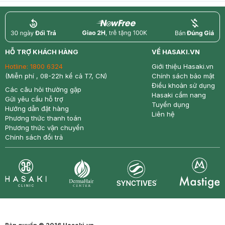
return
nowfree
price
HỖ TRỢ KHÁCH HÀNG
VỀ HASAKI.VN
Hotline:
1800 6324
Giới thiệu Hasaki.vn
(Miễn phí , 08-22h kể cả T7, CN)
Chính sách bảo mật
Điều khoản sử dụng
Các câu hỏi thường gặp
Hasaki cẩm nang
Gửi yêu cầu hỗ trợ
Tuyển dụng
Hướng dẫn đặt hàng
Liên hệ
Phương thức thanh toán
Phương thức vận chuyển
Chính sách đổi trả
Synctives
Clinic
Dermahair
Mastige