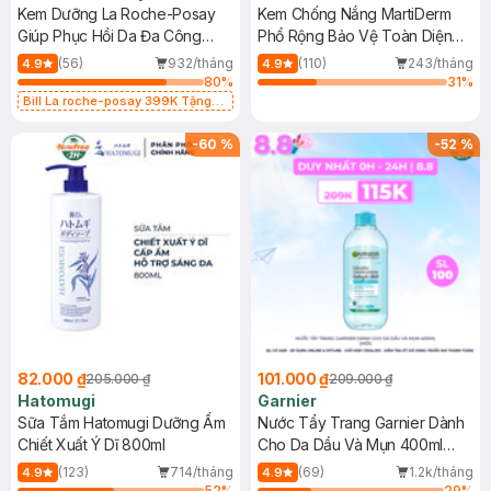
Kem Dưỡng La Roche-Posay
Kem Chống Nắng MartiDerm
Giúp Phục Hồi Da Đa Công
Phổ Rộng Bảo Vệ Toàn Diện
Dụng 40ml
40ml
(56)
932/tháng
(110)
243/tháng
4.9
4.9
80
%
31
%
Bill La roche-posay 399K Tặng
Gel rửa mặt da dầu nhạy cảm 50ml
(SL có hạn)
-
60
%
-
52
%
82.000 ₫
101.000 ₫
205.000 ₫
209.000 ₫
Hatomugi
Garnier
Sữa Tắm Hatomugi Dưỡng Ẩm
Nước Tẩy Trang Garnier Dành
Chiết Xuất Ý Dĩ 800ml
Cho Da Dầu Và Mụn 400ml
(Mới)
(123)
714/tháng
(69)
1.2k/tháng
4.9
4.9
52
%
29
%