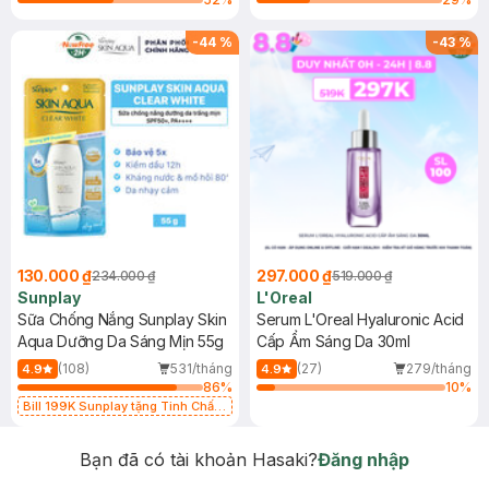
-
44
%
-
43
%
130.000 ₫
297.000 ₫
234.000 ₫
519.000 ₫
Sunplay
L'Oreal
Sữa Chống Nắng Sunplay Skin
Serum L'Oreal Hyaluronic Acid
Aqua Dưỡng Da Sáng Mịn 55g
Cấp Ẩm Sáng Da 30ml
(108)
531/tháng
(27)
279/tháng
4.9
4.9
86
%
10
%
Bill 199K Sunplay tặng Tinh Chất
Chống Nắng 7g trị giá 30K (SL có
hạn)
Bạn đã có tài khoản Hasaki?
Đăng nhập