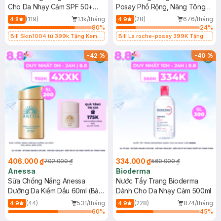
Cho Da Nhạy Cảm SPF 50+
Posay Phổ Rộng, Nâng Tông
50ml
Kiềm Dầu 50ml
(119)
1.1k/tháng
(28)
676/tháng
4.8
4.9
80
%
24
%
Bill Skin1004 từ 399k Tặng Kem
Bill La roche-posay 399K Tặng
Chống Nắng Cho Da Nhạy Cảm
Gel rửa mặt da dầu nhạy cảm 50ml
SPF 50+ 20ml (SL Có Hạn)
(SL có hạn)
-
42
%
-
40
%
406.000 ₫
334.000 ₫
702.000 ₫
560.000 ₫
Anessa
Bioderma
Sữa Chống Nắng Anessa
Nước Tẩy Trang Bioderma
Dưỡng Da Kiềm Dầu 60ml (Bản
Dành Cho Da Nhạy Cảm 500ml
Mới)
(44)
531/tháng
(228)
874/tháng
4.9
4.9
60
%
45
%