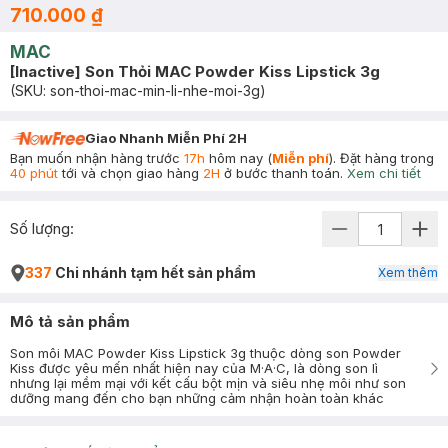
710.000 ₫
MAC
[Inactive] Son Thỏi MAC Powder Kiss Lipstick 3g
(SKU:
son-thoi-mac-min-li-nhe-moi-3g
)
Giao Nhanh Miễn Phí 2H
Bạn muốn nhận hàng trước
17h
hôm nay (
Miễn phí
). Đặt hàng trong
40 phút
tới và chọn giao hàng
2H
ở bước thanh toán.
Xem chi tiết
Số lượng:
337
Chi nhánh tạm hết sản phẩm
Xem thêm
Mô tả sản phẩm
Son môi MAC Powder Kiss Lipstick 3g thuộc dòng son Powder
Kiss được yêu mến nhất hiện nay của M·A·C, là dòng son lì
nhưng lại mềm mại với kết cấu bột mịn và siêu nhẹ môi như son
dưỡng mang đến cho bạn những cảm nhận hoàn toàn khác