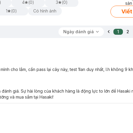
 và nuôi dưỡng da môi như bơ, dầu hoa Anh Thảo, Vitamin C, chiết 
)
4
(
0
)
3
(
0
)
sản
Viết
1
(
0
)
Có hình ảnh
Ngày đánh giá
1
2
Matte Lipstick:
ớt.
ình cho lắm, cần pass lại cây này, test 1lan duy nhất, l.h không 9 
g
 đánh giá. Sự hài lòng của khách hàng là động lực to lớn để Hasaki
tưởng và mua sắm tại Hasaki!