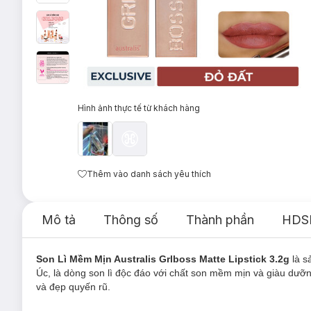
Hình ảnh thực tế từ khách hàng
Thêm vào danh sách yêu thích
Mô tả
Thông số
Thành phần
HDS
Son Lì Mềm Mịn Australis Grlboss Matte Lipstick 3.2g
là 
Úc, là dòng son lì độc đáo với chất son mềm mịn và giàu dưỡn
và đẹp quyến rũ.