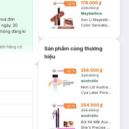
178.000 ₫
-
22
%
228.000 ₫
Maybelline
 hoá đơn
Son Lì Maybelline Mịn Môi Siêu Nhẹ 799 Cam Ngả Đất 1.7g
 ngày. 30
Color Sensational Ultimatte #799 More Taupe
không đăng kí
ính hãng có
Sản phẩm cùng thương
hiệu
256.000 ₫
-
20
%
320.000 ₫
australis
Kem Lót Australis Cho Da Dầu & Lỗ Chân Lông To 20ml
Cya Later Pores Spot Primer
204.000 ₫
-
20
%
255.000 ₫
australis
Bút Kẻ Mắt Australis Siêu Mảnh Không Lem Không Trôi
She's Precise Liquid Eyeliner