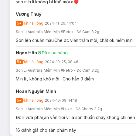
son mịn lì không bị khô môi ạ❤️
Vương Thuỷ
|
5
Rất hài lòng
2024-11-26, 14:04
Son Lì Australis Mềm Mịn #Retro - Đỏ Cam 3.2g
Son lên chuẩn màu.Che đc viền thâm môi, chất ok mềm mịn.
Ngọc Hân
Đã mua hàng
|
5
Rất hài lòng
2024-10-25, 08:46
Son Lì Australis Mềm Mịn #Retro - Đỏ Cam 3.2g
Mịn lì , không khô môi . Cho hẳn 9 điểm
Hoan Nguyễn Minh
|
5
Rất hài lòng
2024-10-09, 14:18
Son Lì Australis Mềm Mịn #Luxe - Đỏ Cherry 3.2g
Độ lì vừa phải,ăn vẫn trôi vì là son thuần chay,không chì 
16
đánh giá cho sản phẩm này