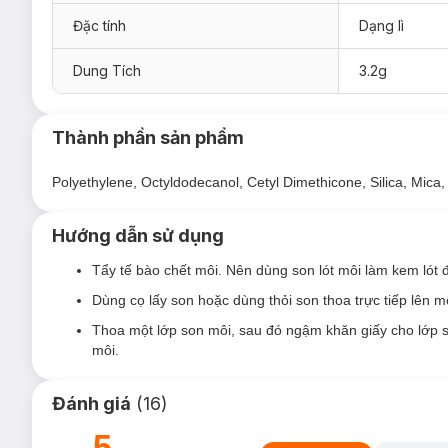
Đặc tính
Dạng lì
Hồng Baby – Trendsetter
Hồng Da – Chic
Dung Tích
3.2g
Hồng Cam – A-line
Hồng Cánh Sen – Glamour
Thành phần sản phẩm
Đỏ Đất – Exclusive
Đỏ Cherry – Luxe
Polyethylene, Octyldodecanol, Cetyl Dimethicone, Silica, Mica,
Cam Thuần – Editorial
Hướng dẫn sử dụng
Tẩy tế bào chết môi. Nên dùng son lót môi làm kem lót
Dùng cọ lấy son hoặc dùng thỏi son thoa trực tiếp lên mô
Ưu thế nổi bật của Son Lì Australis Grlboss Ma
Thoa một lớp son môi, sau đó ngậm khăn giấy cho lớp s
môi.
Chất son lì với độ dưỡng tốt, giúp làm mềm mịn và mướ
Khả năng lên màu chuẩn, độ bền màu cao.
Đánh giá
(
16
)
Bảng màu phong phú đa dạng với các tông màu dễ sử dụ
5