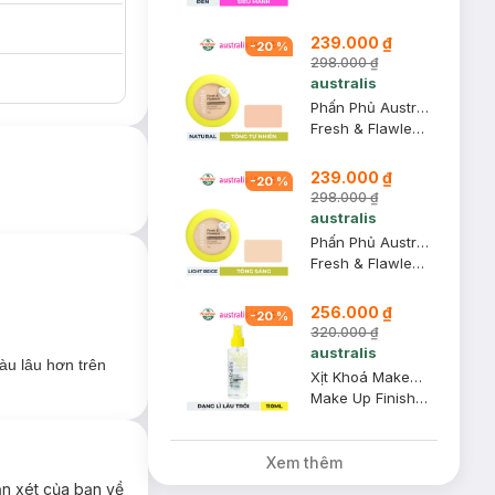
239.000 ₫
-
20
%
298.000 ₫
australis
Phấn Phủ Australis Kiềm Dầu 2in1 #Natural 12g
Fresh & Flawless Pressed Powder
239.000 ₫
-
20
%
298.000 ₫
australis
Phấn Phủ Australis Kiềm Dầu 2in1 #Light Beige 12g
Fresh & Flawless Pressed Powder
256.000 ₫
-
20
%
320.000 ₫
australis
àu lâu hơn trên
Xịt Khoá Makeup Australis Dạng Lì Lâu Trôi 110ml (Mới)
Make Up Finishing Spritz Matte (New)
Xem thêm
ận xét của bạn về