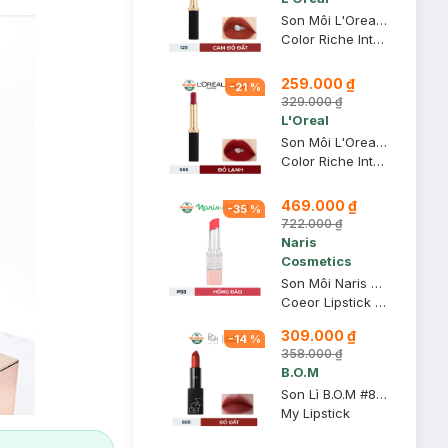
Son Môi L'Oreal Mịn Lì 129 I Lead - Cam Đỏ Đất 1.7g
Color Riche Intense Volume Matte
259.000 ₫
-
21
%
329.000 ₫
L'Oreal
Son Môi L'Oreal Mịn Lì Căng Mướt 666 I Win - Đỏ Lạnh 1.7g
Color Riche Intense Volume Matte
469.000 ₫
-
35
%
722.000 ₫
Naris
Cosmetics
Son Môi Naris Cosmetics Coeor P03 Hồng Đào 3.2g
Coeor Lipstick P03
309.000 ₫
-
14
%
358.000 ₫
B.O.M
Son Lì B.O.M #808 My Warm Red - Đỏ Đất 3.5g
My Lipstick