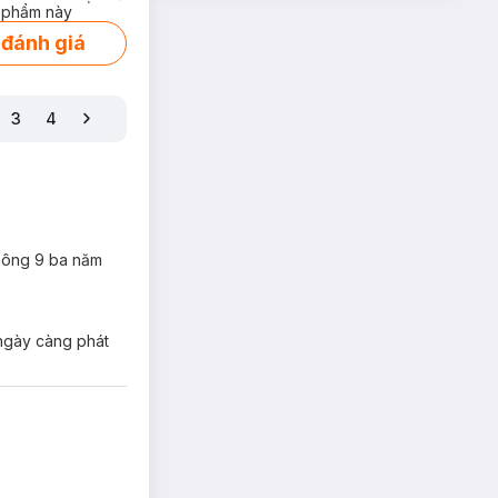
xuất mận Kakadu…
 phẩm này
 đánh giá
3
4
không 9 ba năm
 ngày càng phát