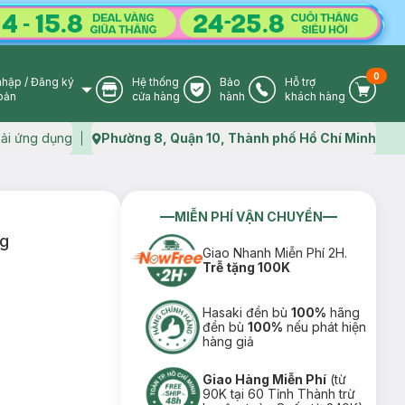
0
nhập
/
Đăng ký
Hệ thống
Bảo
Hỗ trợ
User Icon
Store Icon
Warranty Icon
Phone Icon
Cart I
oản
cửa hàng
hành
khách hàng
ải ứng dụng
Phường 8, Quận 10, Thành phố Hồ Chí Minh
Map icon
MIỄN PHÍ VẬN CHUYỂN
2g
Giao Nhanh Miễn Phí 2H.
Trễ tặng 100K
Hasaki đền bù
100%
hãng
đền bù
100%
nếu phát hiện
hàng giả
Giao Hàng Miễn Phí
(từ
90K tại 60 Tỉnh Thành trừ