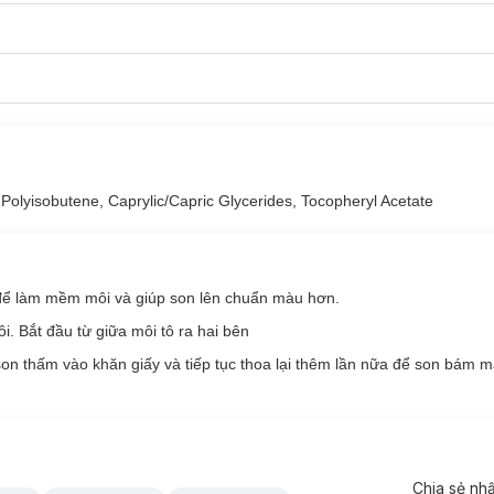
 Polyisobutene, Caprylic/Capric Glycerides, Tocopheryl Acetate
 để làm mềm môi và giúp son lên chuẩn màu hơn.
i. Bắt đầu từ giữa môi tô ra hai bên
tte Lipstick:
on thấm vào khăn giấy và tiếp tục thoa lại thêm lần nữa để son bám m
t môi.
ng và hợp thời trang.
Chia sẻ nh