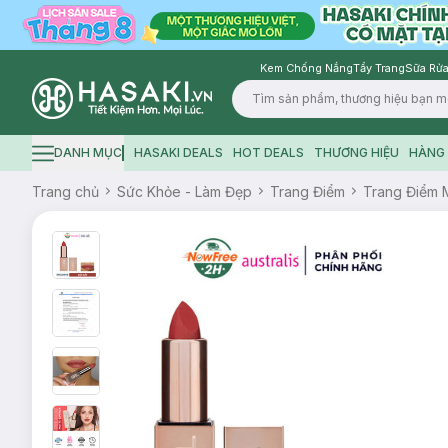
Kem Chống Nắng
Tẩy Trang
Sữa Rửa
Logo
DANH MỤC
HASAKI DEALS
HOT DEALS
THƯƠNG HIỆU
HÀNG 
Hamburger icon
Trang chủ
Sức Khỏe - Làm Đẹp
Trang Điểm
Trang Điểm 