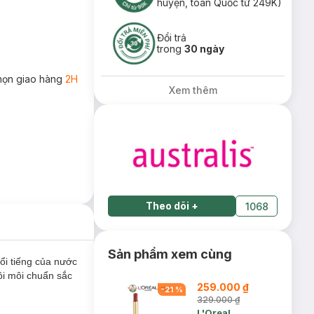
huyện, toàn Quốc từ 249K)
Đổi trả
trong
30 ngày
họn giao hàng
2H
Xem thêm
Theo dõi
+
1068
Sản phẩm xem cùng
ổi tiếng của nước
ôi môi chuẩn sắc
259.000 ₫
-
21
%
329.000 ₫
L'Oreal