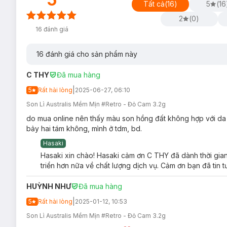
Thành phần chứa nhiều dưỡng chất giúp chống oxy hóa
Tất cả
(
16
)
5
(
16
Đạt chuẩn Vegan Friendly.
2
(
0
)
16
đánh giá
16
đánh giá cho sản phẩm này
C THY
Đã mua hàng
Hướng dẫn bảo quản Son Lì Australis Grlboss 
|
5
Rất hài lòng
2025-06-27, 06:10
Nơi khô ráo thoáng mát.
Son Lì Australis Mềm Mịn #Retro - Đỏ Cam 3.2g
Tránh ánh nắng trực tiếp, nơi có nhiệt độ cao hoặc ẩm ư
do mua online nên thấy màu son hồng đất không hợp với da m
Đậy nắp kín sau khi sử dụng.
bảy hai tám không, mình ở tdm, bd.
Lưu ý: Tác dụng có thể khác nhau tuỳ cơ địa của người dùn
Hasaki
Hasaki xin chào! Hasaki cảm ơn C THY đã dành thời gian
triển hơn nữa về chất lượng dịch vụ. Cảm ơn bạn đã tin 
HUỲNH NHƯ
Đã mua hàng
|
5
Rất hài lòng
2025-01-12, 10:53
Son Lì Australis Mềm Mịn #Retro - Đỏ Cam 3.2g