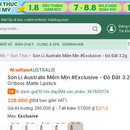
 Mặt
Tẩy tế bào chết
Ariel
Nước Giặt
Bagsmart
Đăng 
Search icon
Tài kh
T
MỚI VỀ
BÁN CHẠY
CLINIC & SPA
DERMAHAIR
Môi
Son Thỏi
Son Lì Australis Mềm Mịn #Exclusive - Đỏ Đất 3.2g
AUSTRALIS
Son Lì Australis Mềm Mịn #Exclusive - Đỏ Đất 3.
Grlboss Matte Lipstick
5
16
đánh giá
|
10
Hỏi đáp
|
Mã sản phẩm:
367800174
228.000 ₫
(Đã bao gồm VAT)
Giá thị trường:
285.000 ₫
- Tiết kiệm:
57.000 ₫
(
20
%
)
Màu
:
Exclusive