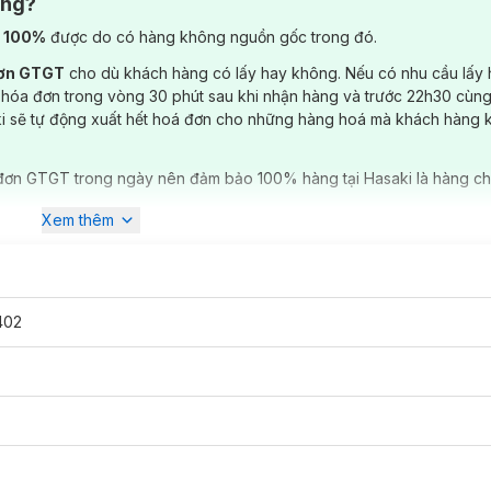
ông?
) 100%
được do có hàng không nguồn gốc trong đó.
đơn GTGT
cho dù khách hàng có lấy hay không. Nếu có nhu cầu lấy
 hóa đơn trong vòng 30 phút sau khi nhận hàng và trước 22h30 cùng
ki sẽ tự động xuất hết hoá đơn cho những hàng hoá mà khách hàng 
đơn GTGT trong ngày nên đảm bảo 100% hàng tại Hasaki là hàng ch
Xem thêm
402
stick 3.2g
chính hãng đã có mặt tại
Hasaki
với các tông màu: