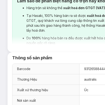
Làm sao để phân biệt hàng có trộn hay kh
Hàng trộn sẽ không thể
xuất hoá đơn GTGT (VAT
Tại Hasaki, 100% hàng bán ra sẽ được
xuất hoá 
GTGT, quý khách vui lòng cung cấp thông tin xuất
phút sau khi giao hàng thành công, hệ thống Hasa
lấy hoá đơn.
Do
100%
hàng hóa bán ra đều được xuất hết hóa 
nguồn gốc rõ ràng.
Thông số sản phẩm
Barcode
9312658844
Thương Hiệu
australis
Xuất xứ thương hiệu
Úc
Hiện sản phẩm
Son Lì Mềm Mịn Australis Grlboss Matte Lip
Nơi sản xuất
Đỏ Cam – Retro