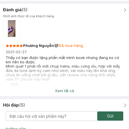
Đánh giá
(
5
)
Hình ảnh thực tế của khách hàng
Phương Nguyễn
Đã mua hàng
2021-02-27
Thấy có bạn được tặng phấn mắt mình book nhưng đang ko có
km nên ko được.
Mình quẹt 1 phát rồi mới chụp haha, màu cưng xĩu, hợp với mấy
đứa da tone lạnh kỵ cam như mình, xài màu này lên khá ưng,
chưa ăn uống chơi bời gì lâu, viết review cho nóng thôi ahjhj
vote 5* cho bé này nhá!
Xem tất cả
Hỏi đáp
(
5
)
mai thị ly na
Đã mua hàng
2020-12-19
Gửi
Hàng ok, giá hợp lý, dc tặng kèm phấn mắt
hướng viên