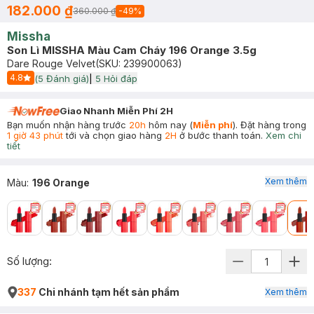
182.000 ₫
360.000 ₫
-
49
%
Missha
Son Lì MISSHA Màu Cam Cháy 196 Orange 3.5g
Dare Rouge Velvet
(SKU:
239900063
)
4.8
(
5
Đánh giá)
|
5
Hỏi đáp
Start Icon
Giao Nhanh Miễn Phí 2H
Bạn muốn nhận hàng trước
20h
hôm nay (
Miễn phí
). Đặt hàng trong
1 giờ 43 phút
tới và chọn giao hàng
2H
ở bước thanh toán.
Xem chi
tiết
Xem thêm
Màu
:
196 Orange
Số lượng:
337
Chi nhánh tạm hết sản phẩm
Xem thêm