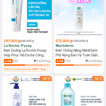
267.000 ₫
572.000 ₫
445.000 ₫
1.350.000 ₫
La Roche-Posay
Martiderm
Kem Dưỡng La Roche-Posay
Kem Chống Nắng MartiDerm
Giúp Phục Hồi Da Đa Công
Phổ Rộng Bảo Vệ Toàn Diện
Dụng 40ml
40ml
(56)
932/tháng
(110)
243/tháng
4.9
4.9
53
%
45
%
Bill La roche-posay 399K Tặng
Gel rửa mặt da dầu nhạy cảm 50ml
(SL có hạn)
-
60
%
-
52
%