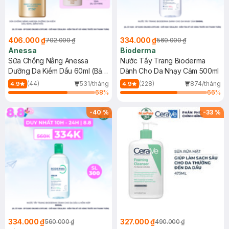
406.000 ₫
334.000 ₫
702.000 ₫
560.000 ₫
Anessa
Bioderma
Sữa Chống Nắng Anessa
Nước Tẩy Trang Bioderma
Dưỡng Da Kiềm Dầu 60ml (Bản
Dành Cho Da Nhạy Cảm 500ml
Mới)
(44)
531/tháng
(228)
874/tháng
4.9
4.9
68
%
66
%
-
40
%
-
33
%
334.000 ₫
327.000 ₫
560.000 ₫
490.000 ₫