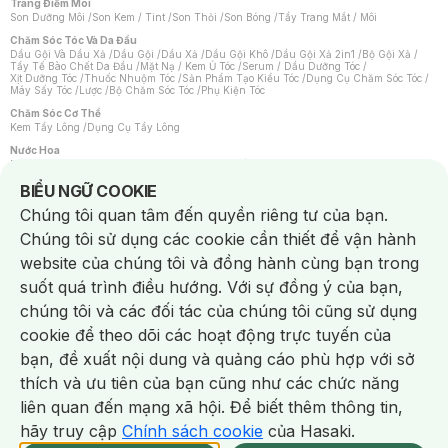
Trang Điểm Môi
Son Dưỡng Môi
/
Son Kem / Tint
/
Son Thỏi
/
Son Bóng
/
Tẩy Trang Mắt / Môi
Chăm Sóc Tóc Và Da Đầu
Dầu Gội Và Dầu Xả
/
Dầu Gội
/
Dầu Xả
/
Dầu Gội Khô
/
Dầu Gội Xả 2in1
/
Bộ Gội Xả
/
Tẩy Tế Bào Chết Da Đầu
/
Mặt Nạ / Kem Ủ Tóc
/
Serum / Dầu Dưỡng Tóc
/
Xịt Dưỡng Tóc
/
Thuốc Nhuộm Tóc
/
Sản Phẩm Tạo Kiểu Tóc
/
Dụng Cụ Chăm Sóc Tóc
/
Máy Sấy Tóc
/
Lược
/
Bộ Chăm Sóc Tóc
/
Phụ Kiện Tóc
Chăm Sóc Cơ Thể
Kem Tẩy Lông
/
Dụng Cụ Tẩy Lông
Nước Hoa
Nước Hoa Nữ
/
Nước Hoa Nam
/
Nước Hoa Cao Cấp
/
Xịt Thơm Toàn Thân
/
Nước Hoa Vùng Kín
Notice about cookies usage
BIỂU NGỮ COOKIE
Chăm Sóc Cá Nhân
Chúng tôi quan tâm đến quyền riêng tư của bạn.
Chống Muỗi
/
Khẩu Trang
/
Máy Massage
/
Mặt Nạ Xông Hơi
/
Nước Rửa Tay
/
Sản Phẩm Chăm Sóc Khác
/
Bàn Chải Đánh Răng
/
Bàn Chải Điện
/
Chúng tôi sử dụng các cookie cần thiết để vận hành
Hỗ Trợ Trắng Răng
/
Kem Đánh Răng
/
Máy Tăm Nước
/
Nước Súc Miệng
/
Tăm / Chỉ Nha Khoa
/
Xịt Thơm Miệng
/
Dung Dịch Vệ Sinh
/
Dưỡng Vùng Kín
/
website của chúng tôi và đồng hành cùng bạn trong
Khăn Ướt Vệ Sinh Vùng Kín
/
Băng Vệ Sinh
/
Tampon
/
Bọt Cạo Râu
/
Dao Cạo Râu
/
Máy Cạo Râu
suốt quá trình điều hướng. Với sự đồng ý của bạn,
Vấn Đề Về Da
chúng tôi và các đối tác của chúng tôi cũng sử dụng
Da Dầu / Lỗ Chân Lông To
/
Da Khô / Mất Nước
/
Da Lão Hóa
/
Da Mụn
/
Da Nhạy Cảm / Kích Ứng
/
Da Xỉn Màu
/
Thâm / Nám / Tàn Nhang
/
cookie để theo dõi các hoạt động trực tuyến của
Quầng Thâm & Bọng Mắt
/
Sẹo
/
Viêm Da Cơ Địa
bạn, đề xuất nội dung và quảng cáo phù hợp với sở
Dụng Cụ / Phụ Kiện Chăm Sóc Da
Chat i
Bông Tẩy Trang
/
Khăn Lau Mặt Khô
/
Dụng Cụ / Máy Rửa Mặt
/
Máy Chăm Sóc Da
/
thích và ưu tiên của bạn cũng như các chức năng
Dụng Cụ Chăm Sóc Khác
liên quan đến mạng xã hội. Để biết thêm thông tin,
hãy truy cập
Chính sách cookie
của Hasaki.