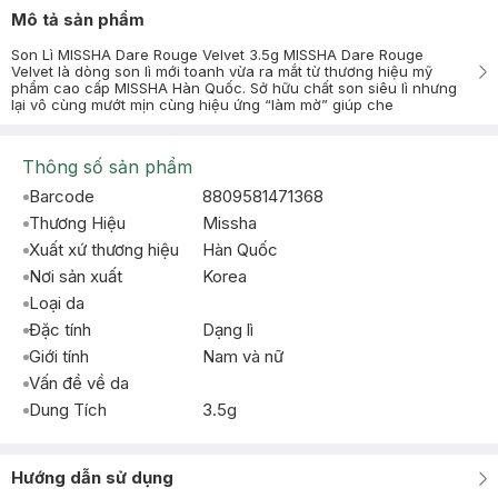
Mô tả sản phẩm
Son Lì MISSHA Dare Rouge Velvet 3.5g MISSHA Dare Rouge
Velvet là dòng son lì mới toanh vừa ra mắt từ thương hiệu mỹ
phẩm cao cấp MISSHA Hàn Quốc. Sở hữu chất son siêu lì nhưng
lại vô cùng mướt mịn cùng hiệu ứng “làm mờ” giúp che
Thông số sản phẩm
Barcode
8809581471368
Thương Hiệu
Missha
Xuất xứ thương hiệu
Hàn Quốc
Nơi sản xuất
Korea
Loại da
Đặc tính
Dạng lì
Giới tính
Nam và nữ
Vấn đề về da
Dung Tích
3.5g
Hướng dẫn sử dụng