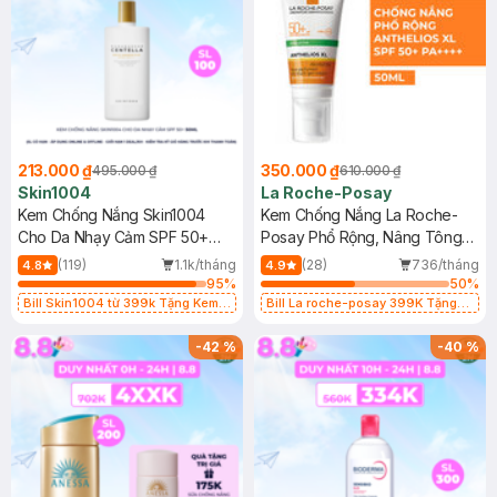
213.000 ₫
350.000 ₫
495.000 ₫
610.000 ₫
Skin1004
La Roche-Posay
Kem Chống Nắng Skin1004
Kem Chống Nắng La Roche-
Cho Da Nhạy Cảm SPF 50+
Posay Phổ Rộng, Nâng Tông
50ml
Kiềm Dầu 50ml
(119)
1.1k/tháng
(28)
736/tháng
4.8
4.9
95
%
50
%
Bill Skin1004 từ 399k Tặng Kem
Bill La roche-posay 399K Tặng
Chống Nắng Cho Da Nhạy Cảm
Gel rửa mặt da dầu nhạy cảm 50ml
SPF 50+ 20ml (SL Có Hạn)
(SL có hạn)
-
42
%
-
40
%