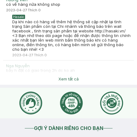
có về hàng nữa không shop
2023-04-27
Thích
0
Hasaki
Dạ khi nào có hàng về thêm hệ thống sẽ cập nhật lại tình
trạng Sản phẩm còn tại Chi nhánh và thông báo trên wall
facebook , tình trạng sản phẩm tại website http://hasaki.vn/
<3 Bạn nhớ theo dõi page hoặc để nhận được thông tin chính
xác nhất bạn lên web mình bấm thông báo khi có hàng
online, điền thông tin, có hàng bên mình sẽ gửi thông báo
cho bạn nhé! <3
2023-04-27
Thích
0
Nga Nguyễn
bây h đặt có giao trong 2h dc ko ah
2021-03-06
Thích
0
Xem tất cả
Hasaki
Dạ chào bạn, bạn có thể tham khảo thêm về Khu Vực áp
dụng Nowfree ở link này nha: https://hasaki.vn/giao-hang-
duoi-120-phut.html + Hướng dẫn đặt đơn hàng Nowfree2h tại
website: https://hotro.hasaki.vn/huong-dan-dat-hang-2h.html
2021-03-06
Thích
0
GỢI Ý DÀNH RIÊNG CHO BẠN