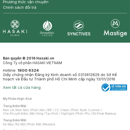
Phương thức vận chuyển
Chính sách đổi trả
Synctives
Clinic
Dermahair
Mastige
Bản quyền © 2016 Hasaki.vn
Công Ty cổ phần HASAKI VIETNAM
Hotline:
1800 6324
Giấy chứng nhận Đăng ký Kinh doanh số 0313612829 do Sở Kế
hoạch và Đầu tư Thành phố Hồ Chí Minh cấp ngày 13/01/2016
Xem tất cả cửa hàng
Mỹ Phẩm High-End
Trang Điểm Mặt
Kem Lót
/
Kem Nền
/
Phấn Nền
/
BB / CC Cream
/
Phấn Nước Cushion
/
Che Khuyết Điểm
/
Má Hồng
/
Tạo Khối / Highlight
/
Phấn Phủ
/
Xịt Khoá Makeup
Trang Điểm Mắt
Kẻ Mày
/
Kẻ Mắt
/
Phấn Mắt
/
Mascara