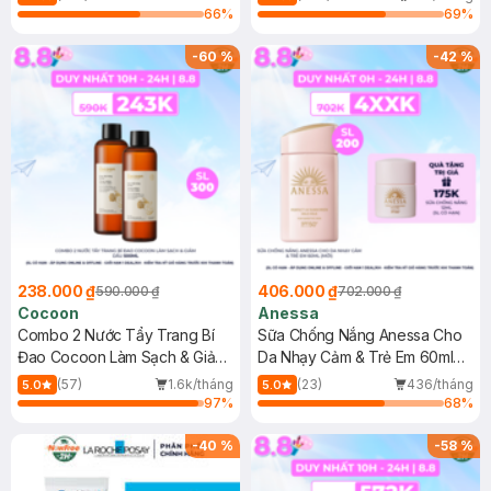
66
%
69
%
-
60
%
-
42
%
238.000 ₫
406.000 ₫
590.000 ₫
702.000 ₫
Cocoon
Anessa
Combo 2 Nước Tẩy Trang Bí
Sữa Chống Nắng Anessa Cho
Đao Cocoon Làm Sạch & Giảm
Da Nhạy Cảm & Trẻ Em 60ml
Dầu 500ml
(Mới)
(57)
1.6k/tháng
(23)
436/tháng
5.0
5.0
97
%
68
%
-
40
%
-
58
%