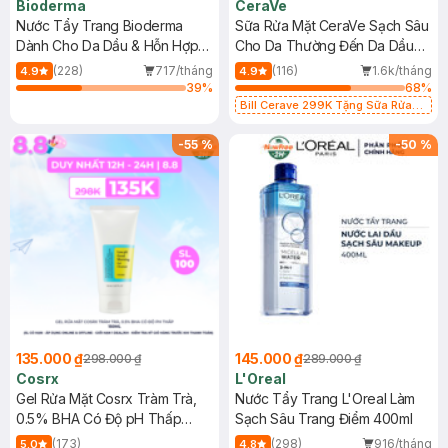
Bioderma
CeraVe
Nước Tẩy Trang Bioderma
Sữa Rửa Mặt CeraVe Sạch Sâu
Dành Cho Da Dầu & Hỗn Hợp
Cho Da Thường Đến Da Dầu
500ml
473ml
(228)
717/tháng
(116)
1.6k/tháng
4.9
4.9
39
%
68
%
Bill Cerave 299K Tặng Sữa Rửa
Mặt Cerave 30ml (SL có hạn)
-
55
%
-
50
%
135.000 ₫
145.000 ₫
298.000 ₫
289.000 ₫
Cosrx
L'Oreal
Gel Rửa Mặt Cosrx Tràm Trà,
Nước Tẩy Trang L'Oreal Làm
0.5% BHA Có Độ pH Thấp
Sạch Sâu Trang Điểm 400ml
150ml
(173)
(298)
916/tháng
5.0
4.8