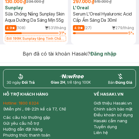
130.000 ₫
297.000 ₫
234.000 ₫
519.000 ₫
Sunplay
L'Oreal
Sữa Chống Nắng Sunplay Skin
Serum L'Oreal Hyaluronic Acid
Aqua Dưỡng Da Sáng Mịn 55g
Cấp Ẩm Sáng Da 30ml
(108)
531/tháng
(27)
279/tháng
4.9
4.9
31
%
5
%
Bill 199K Sunplay tặng Tinh Chất
Chống Nắng 7g trị giá 30K (SL có
hạn)
Bạn đã có tài khoản Hasaki?
Đăng nhập
return
nowfree
price
HỖ TRỢ KHÁCH HÀNG
VỀ HASAKI.VN
Hotline:
1800 6324
Giới thiệu Hasaki.vn
(Miễn phí , 08-22h kể cả T7, CN)
Chính sách bảo mật
Điều khoản sử dụng
Các câu hỏi thường gặp
Hasaki cẩm nang
Gửi yêu cầu hỗ trợ
Tuyển dụng
Hướng dẫn đặt hàng
Liên hệ
Phương thức thanh toán