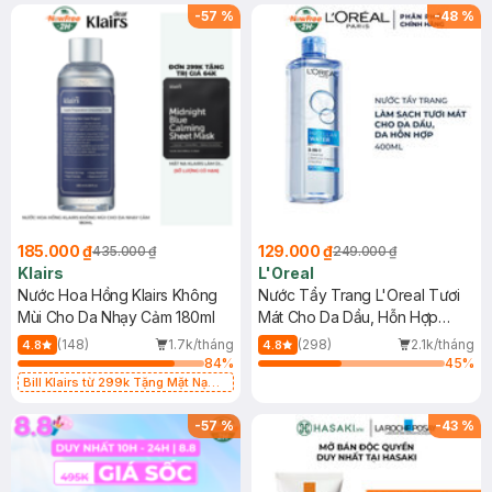
-
57
%
-
48
%
185.000 ₫
129.000 ₫
435.000 ₫
249.000 ₫
Klairs
L'Oreal
Nước Hoa Hồng Klairs Không
Nước Tẩy Trang L'Oreal Tươi
Mùi Cho Da Nhạy Cảm 180ml
Mát Cho Da Dầu, Hỗn Hợp
400ml
(148)
1.7k/tháng
(298)
2.1k/tháng
4.8
4.8
84
%
45
%
Bill Klairs từ 299k Tặng Mặt Nạ
Làm Dịu Da & Kiểm Soát Dầu Nhờn
25ml (SL Có Hạn)
-
57
%
-
43
%