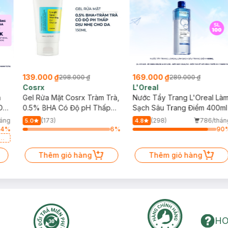
139.000 ₫
169.000 ₫
298.000 ₫
289.000 ₫
Cosrx
L'Oreal
h
Gel Rửa Mặt Cosrx Tràm Trà,
Nước Tẩy Trang L'Oreal Là
Da
0.5% BHA Có Độ pH Thấp
Sạch Sâu Trang Điểm 400ml
150ml
háng
(173)
(298)
786/thán
5.0
4.8
64
%
6
%
90
a
Thêm giỏ hàng
Thêm giỏ hàng
HO