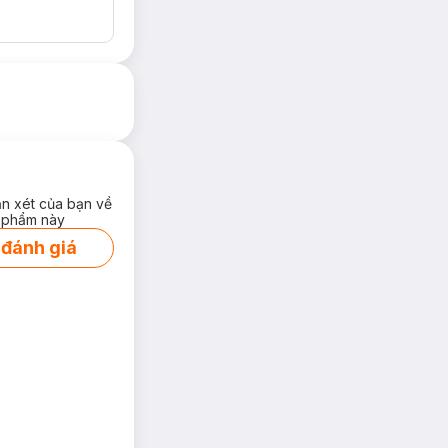
ận xét của bạn về
 phẩm này
 đánh giá