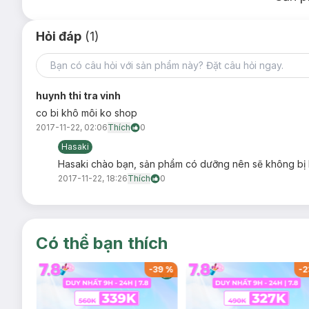
Hỏi đáp
(1)
huynh thi tra vinh
co bi khô môi ko shop
2017-11-22, 02:06
Thích
0
10 Bright Pop
Hasaki
Hasaki chào bạn, sản phẩm có dưỡng nên sẽ không bị
2017-11-22, 18:26
Thích
0
Có thể bạn thích
-
37
%
-
39
%
-
2