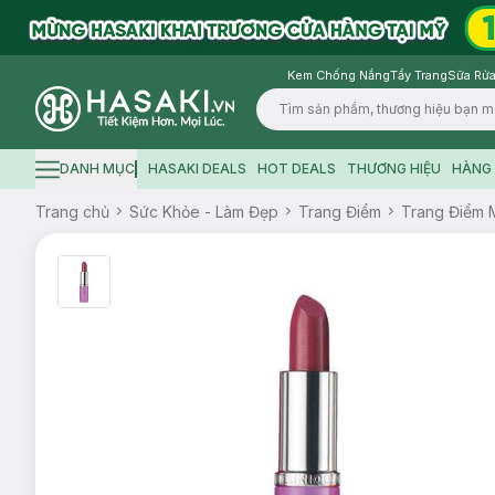
Kem Chống Nắng
Tẩy Trang
Sữa Rửa
Logo
DANH MỤC
HASAKI DEALS
HOT DEALS
THƯƠNG HIỆU
HÀNG 
Hamburger icon
Trang chủ
Sức Khỏe - Làm Đẹp
Trang Điểm
Trang Điểm 