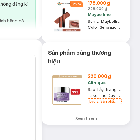
178.000 ₫
không đăng kí
-
22
%
228.000 ₫
Maybelline
ính hãng có
Son Lì Maybelline Mịn Môi Siêu Nhẹ 799 Cam Ngả Đất 1.7g
Color Sensational Ultimatte #799 More Taupe
 lạ trong giới mỹ
in,…Ra đời từ năm
i đồ sộ, và chiếm
Sản phẩm cùng thương
da nhạy cảm.
hiệu
a chọn nhé!
220.000 ₫
Clinique
Sáp Tẩy Trang Clinique 30ml
Take The Day Off Cleansing Balm
Lưu ý: Sản phẩm
MAC - ESTEE
LAUDER -
CLINIQUE chỉ bán
Xem thêm
trực tiếp tại cửa
hàng.