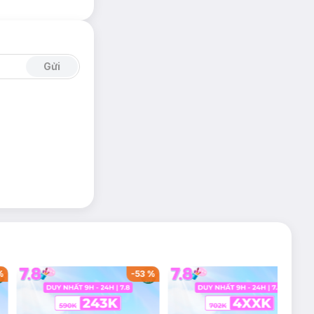
Gửi
%
-
53
%
-
38
%