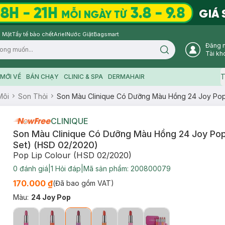
 Mặt
Tẩy tế bào chết
Ariel
Nước Giặt
Bagsmart
Đăng 
Search icon
Tài kh
T
MỚI VỀ
BÁN CHẠY
CLINIC & SPA
DERMAHAIR
Môi
Son Thỏi
Son Màu Clinique Có Dưỡng Màu Hồng 24 Joy Pop
CLINIQUE
Son Màu Clinique Có Dưỡng Màu Hồng 24 Joy Po
Set) (HSD 02/2020)
Pop Lip Colour (HSD 02/2020)
0
đánh giá
|
1
Hỏi đáp
|
Mã sản phẩm:
200800079
170.000 ₫
(Đã bao gồm VAT)
Màu
:
24 Joy Pop