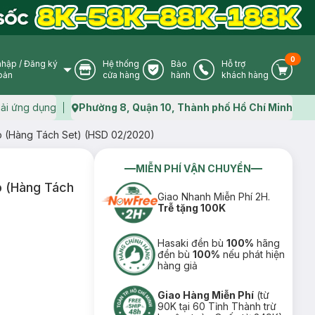
0
nhập
/
Đăng ký
Hệ thống
Bảo
Hỗ trợ
User Icon
Store Icon
Warranty Icon
Phone Icon
Cart I
oản
cửa hàng
hành
khách hàng
ải ứng dụng
Phường 8, Quận 10, Thành phố Hồ Chí Minh
Map icon
 (Hàng Tách Set) (HSD 02/2020)
MIỄN PHÍ VẬN CHUYỂN
p (Hàng Tách
Giao Nhanh Miễn Phí 2H.
Trễ tặng 100K
Hasaki đền bù
100%
hãng
đền bù
100%
nếu phát hiện
hàng giả
Giao Hàng Miễn Phí
(từ
90K tại 60 Tỉnh Thành trừ