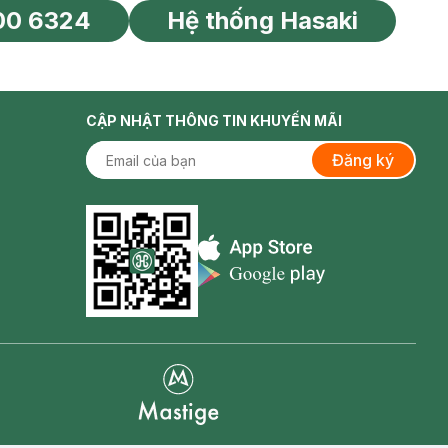
00 6324
Hệ thống Hasaki
tín toàn cầu
CẬP NHẬT THÔNG TIN KHUYẾN MÃI
Đăng ký
Appstore icon
Goolge Play icon
Mastige