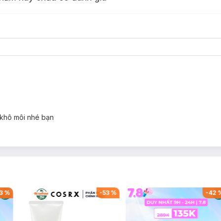
 khô môi nhé bạn
3
%
-
53
%
-
42