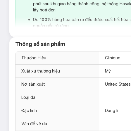
phút sau khi giao hàng thành công, hệ thống Hasa
lấy hoá đơn.
Do
100%
hàng hóa bán ra đều được xuất hết hóa 
nguồn gốc rõ ràng.
Clinique -
Hãng mỹ phẩm High–end (tên gọi dành cho các dòn
phẩm, thuộc đại gia đình Estée Lauder cùng với những tên
Thông số sản phẩm
1968, được sáng lập bởi đội ngũ bác sĩ da liễu hàng đầu trên t
vị trí cao trong ngành. Sản phẩm của
Clinique
thường là 100% 
Thương Hiệu
Clinique
Son Màu Có Dưỡng Clinique
hiện đang được bán tại
Hasak
06 Cheer Pop
Xuất xứ thương hiệu
Mỹ
Nơi sản xuất
United States
Loại da
Đặc tính
Dạng lì
Vấn đề về da