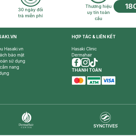
18
n phí 2H
30 ngày đổi trả miễn phí
Thương hiệu uy 
Thương hiệu
30 ngày đổi
uy tín toàn
trả miễn phí
cầu
SAKI.VN
HỢP TÁC & LIÊN KẾT
iệu Hasaki.vn
Hasaki Clinic
sách bảo mật
Dermahair
hoản sử dụng
 cẩm nang
facebook
THANH TOÁN
instagram
tiktok
dụng
master card
ATM card
visa card
Synctives
Dermahair