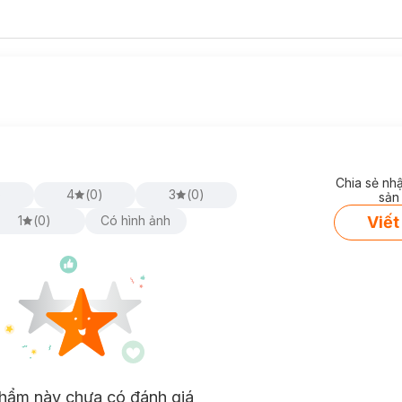
Chia sẻ nh
)
4
(
0
)
3
(
0
)
sản
Viết
1
(
0
)
Có hình ảnh
hẩm này chưa có đánh giá