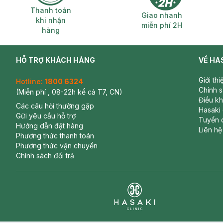
Thanh toán khi nhận hàng
Giao nhanh miễ
Thanh toán
24 Joy Pop
Giao nhanh
khi nhận
miễn phí 2H
hàng
HỖ TRỢ KHÁCH HÀNG
VỀ HA
Giới th
Hotline:
1800 6324
Chính 
(Miễn phí , 08-22h kể cả T7, CN)
Điều k
Các câu hỏi thường gặp
Hasaki
Gửi yêu cầu hỗ trợ
Tuyển 
Hướng dẫn đặt hàng
Liên hệ
Phương thức thanh toán
Phương thức vận chuyển
Chính sách đổi trả
Clinic