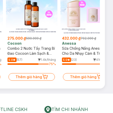
275.000 ₫
432.000 ₫
590.000 ₫
702.000 ₫
Cocoon
Anessa
m
Combo 2 Nước Tẩy Trang Bí
Sữa Chống Nắng Anessa
Đao Cocoon Làm Sạch &
Cho Da Nhạy Cảm & Trẻ Em
Giảm Dầu 500ml
60ml (Mới)
g
(57)
1.4k/tháng
(23)
410/tháng
5.0
5.0
%
75
%
34
%
Thêm giỏ hàng
Thêm giỏ hàng
TLINE CSKH
TÌM CHI NHÁNH
HOTLINE CSKH
Tìm chi nhánh