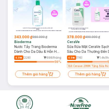
19 Happy Pop
343.000 ₫
378.000 ₫
560.000 ₫
490.000 ₫
Bioderma
CeraVe
rma
Nước Tẩy Trang Bioderma
Sữa Rửa Mặt CeraVe Sạc
m
Dành Cho Da Dầu & Hỗn Hợp
Sâu Cho Da Thường Đến 
500ml
Dầu 473ml
/tháng
(228)
698/tháng
(116)
1.4k/t
4.9
4.9
50
%
56
%
Bill Cerave 299K Tặng Sữa Rử
Mặt Cerave 30ml (SL có hạn)
Thêm giỏ hàng
Thêm giỏ hàng