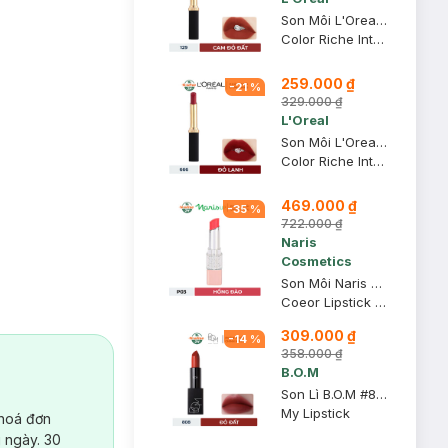
Son Môi L'Oreal Mịn Lì 129 I Lead - Cam Đỏ Đất 1.7g
Color Riche Intense Volume Matte
259.000 ₫
-
21
%
329.000 ₫
L'Oreal
Son Môi L'Oreal Mịn Lì Căng Mướt 666 I Win - Đỏ Lạnh 1.7g
Color Riche Intense Volume Matte
469.000 ₫
-
35
%
722.000 ₫
Naris
Cosmetics
Son Môi Naris Cosmetics Coeor P03 Hồng Đào 3.2g
Coeor Lipstick P03
309.000 ₫
-
14
%
358.000 ₫
B.O.M
Son Lì B.O.M #808 My Warm Red - Đỏ Đất 3.5g
My Lipstick
 hoá đơn
 ngày. 30