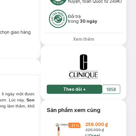
huyện, toàn Quốc từ 249K)
Đổi trả
trong
30 ngày
chọn giao hàng
Xem thêm
Theo dõi
+
1858
n lì ngày một được
 hơn. Lúc này,
Son
hông làm thâm, khô
Sản phẩm xem cùng
259.000 ₫
-
21
%
329.000 ₫
L'Oreal