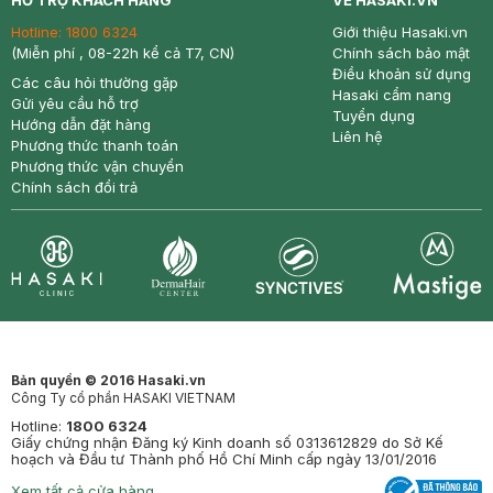
HỖ TRỢ KHÁCH HÀNG
VỀ HASAKI.VN
Hotline:
1800 6324
Giới thiệu Hasaki.vn
(Miễn phí , 08-22h kể cả T7, CN)
Chính sách bảo mật
Điều khoản sử dụng
Các câu hỏi thường gặp
Hasaki cẩm nang
Gửi yêu cầu hỗ trợ
Tuyển dụng
Hướng dẫn đặt hàng
Liên hệ
Phương thức thanh toán
Phương thức vận chuyển
Chính sách đổi trả
Synctives
Clinic
Dermahair
Mastige
Bản quyền © 2016 Hasaki.vn
Công Ty cổ phần HASAKI VIETNAM
Hotline:
1800 6324
Giấy chứng nhận Đăng ký Kinh doanh số 0313612829 do Sở Kế
hoạch và Đầu tư Thành phố Hồ Chí Minh cấp ngày 13/01/2016
Xem tất cả cửa hàng