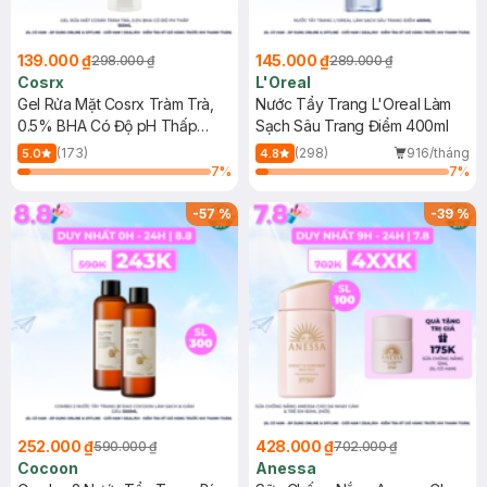
139.000 ₫
145.000 ₫
298.000 ₫
289.000 ₫
Cosrx
L'Oreal
Gel Rửa Mặt Cosrx Tràm Trà,
Nước Tẩy Trang L'Oreal Làm
0.5% BHA Có Độ pH Thấp
Sạch Sâu Trang Điểm 400ml
150ml
(173)
(298)
916/tháng
5.0
4.8
7
%
7
%
-
57
%
-
39
%
252.000 ₫
428.000 ₫
590.000 ₫
702.000 ₫
Cocoon
Anessa