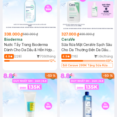
338.000 ₫
327.000 ₫
560.000 ₫
490.000 ₫
Bioderma
CeraVe
Nước Tẩy Trang Bioderma
Sữa Rửa Mặt CeraVe Sạch Sâu
Dành Cho Da Dầu & Hỗn Hợp
Cho Da Thường Đến Da Dầu
500ml
473ml
(228)
709/tháng
(116)
1.6k/tháng
4.9
4.9
12
%
49
%
Bill Cerave 299K Tặng Sữa Rửa
Mặt Cerave 30ml (SL có hạn)
-
53
%
-
50
%