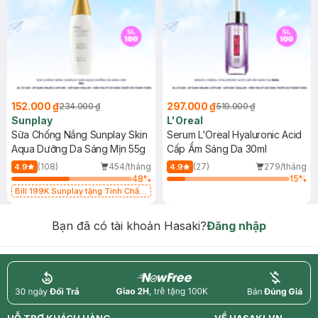
152.000 ₫
297.000 ₫
234.000 ₫
519.000 ₫
Sunplay
L'Oreal
Sữa Chống Nắng Sunplay Skin
Serum L'Oreal Hyaluronic Acid
Aqua Dưỡng Da Sáng Mịn 55g
Cấp Ẩm Sáng Da 30ml
(108)
454/tháng
(27)
279/tháng
4.9
4.9
48
%
15
%
Bill 199K Sunplay tặng Tinh Chất
Chống Nắng 7g trị giá 30K (SL có
hạn)
Bạn đã có tài khoản Hasaki?
Đăng nhập
return
nowfree
price