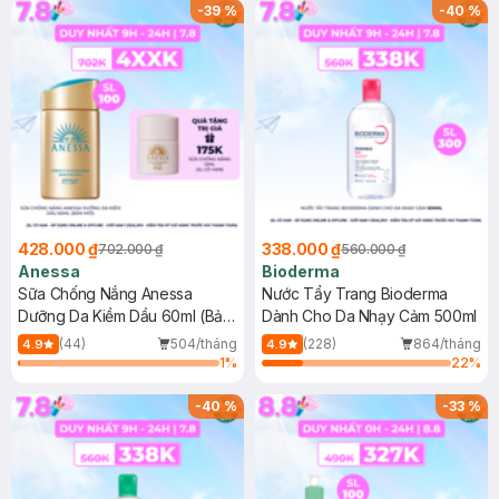
SPF 50+ 20ml (SL Có Hạn)
(SL có hạn)
-
39
%
-
40
%
428.000 ₫
338.000 ₫
702.000 ₫
560.000 ₫
Anessa
Bioderma
Sữa Chống Nắng Anessa
Nước Tẩy Trang Bioderma
Dưỡng Da Kiềm Dầu 60ml (Bản
Dành Cho Da Nhạy Cảm 500ml
Mới)
(44)
504/tháng
(228)
864/tháng
4.9
4.9
1
%
22
%
-
40
%
-
33
%