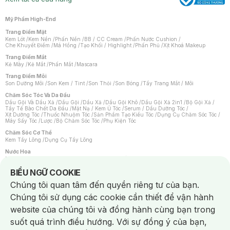
Mỹ Phẩm High-End
Trang Điểm Mặt
Kem Lót
/
Kem Nền
/
Phấn Nền
/
BB / CC Cream
/
Phấn Nước Cushion
/
Che Khuyết Điểm
/
Má Hồng
/
Tạo Khối / Highlight
/
Phấn Phủ
/
Xịt Khoá Makeup
Trang Điểm Mắt
Kẻ Mày
/
Kẻ Mắt
/
Phấn Mắt
/
Mascara
Trang Điểm Môi
Son Dưỡng Môi
/
Son Kem / Tint
/
Son Thỏi
/
Son Bóng
/
Tẩy Trang Mắt / Môi
Chăm Sóc Tóc Và Da Đầu
Dầu Gội Và Dầu Xả
/
Dầu Gội
/
Dầu Xả
/
Dầu Gội Khô
/
Dầu Gội Xả 2in1
/
Bộ Gội Xả
/
Tẩy Tế Bào Chết Da Đầu
/
Mặt Nạ / Kem Ủ Tóc
/
Serum / Dầu Dưỡng Tóc
/
Xịt Dưỡng Tóc
/
Thuốc Nhuộm Tóc
/
Sản Phẩm Tạo Kiểu Tóc
/
Dụng Cụ Chăm Sóc Tóc
/
Máy Sấy Tóc
/
Lược
/
Bộ Chăm Sóc Tóc
/
Phụ Kiện Tóc
Chăm Sóc Cơ Thể
Kem Tẩy Lông
/
Dụng Cụ Tẩy Lông
Nước Hoa
Nước Hoa Nữ
/
Nước Hoa Nam
/
Nước Hoa Cao Cấp
/
Xịt Thơm Toàn Thân
/
Nước Hoa Vùng Kín
Notice about cookies usage
BIỂU NGỮ COOKIE
Chăm Sóc Cá Nhân
Chúng tôi quan tâm đến quyền riêng tư của bạn.
Chống Muỗi
/
Khẩu Trang
/
Máy Massage
/
Mặt Nạ Xông Hơi
/
Nước Rửa Tay
/
Sản Phẩm Chăm Sóc Khác
/
Bàn Chải Đánh Răng
/
Bàn Chải Điện
/
Chúng tôi sử dụng các cookie cần thiết để vận hành
Hỗ Trợ Trắng Răng
/
Kem Đánh Răng
/
Máy Tăm Nước
/
Nước Súc Miệng
/
Tăm / Chỉ Nha Khoa
/
Xịt Thơm Miệng
/
Dung Dịch Vệ Sinh
/
Dưỡng Vùng Kín
/
website của chúng tôi và đồng hành cùng bạn trong
Khăn Ướt Vệ Sinh Vùng Kín
/
Băng Vệ Sinh
/
Tampon
/
Bọt Cạo Râu
/
Dao Cạo Râu
/
Máy Cạo Râu
suốt quá trình điều hướng. Với sự đồng ý của bạn,
Vấn Đề Về Da