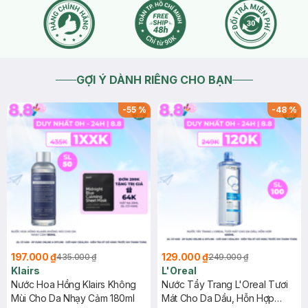
GỢI Ý DÀNH RIÊNG CHO BẠN
-
55
%
-
48
%
197.000 ₫
129.000 ₫
435.000 ₫
249.000 ₫
Klairs
L'Oreal
Nước Hoa Hồng Klairs Không
Nước Tẩy Trang L'Oreal Tươi
Mùi Cho Da Nhạy Cảm 180ml
Mát Cho Da Dầu, Hỗn Hợp