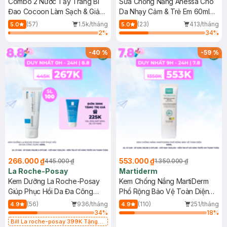
Combo 2 Nước Tẩy Trang Bí
Sữa Chống Nắng Anessa Cho
Đao Cocoon Làm Sạch & Giảm
Da Nhạy Cảm & Trẻ Em 60ml
Dầu 500ml
(Mới)
(57)
1.5k/tháng
(23)
413/tháng
5.0
5.0
2
%
34
%
-
40
%
-
59
%
266.000 ₫
553.000 ₫
445.000 ₫
1.350.000 ₫
La Roche-Posay
Martiderm
Kem Dưỡng La Roche-Posay
Kem Chống Nắng MartiDerm
Giúp Phục Hồi Da Đa Công
Phổ Rộng Bảo Vệ Toàn Diện
Dụng 40ml
40ml
(56)
936/tháng
(110)
251/tháng
4.9
4.9
34
%
18
%
Bill La roche-posay 399K Tặng