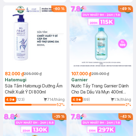
Gel rửa mặt da dầu nhạy cảm 50ml
(SL có hạn)
-
60
%
-
49
%
82.000 ₫
107.000 ₫
205.000 ₫
209.000 ₫
Hatomugi
Garnier
Sữa Tắm Hatomugi Dưỡng Ẩm
Nước Tẩy Trang Garnier Dành
Chiết Xuất Ý Dĩ 800ml
Cho Da Dầu Và Mụn 400ml
(Mới)
(123)
714/tháng
(69)
1.1k/tháng
4.9
4.9
52
%
2
%
-
35
%
-
43
%