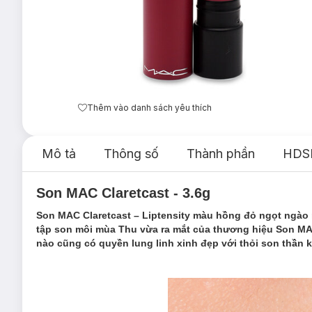
Thêm vào danh sách yêu thích
Mô tả
Thông số
Thành phần
HDS
Son MAC Claretcast - 3.6g
Son MAC Claretcast – Liptensity màu hồng đỏ ngọt ngào 
tập son môi mùa Thu vừa ra mắt của thương hiệu Son MAC
nào cũng có quyền lung linh xinh đẹp với thỏi son thần k