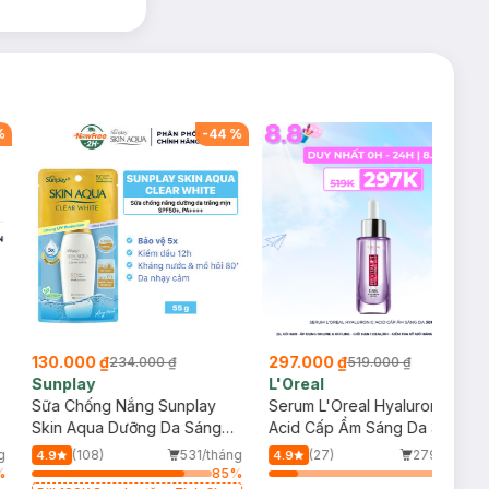
g son lì với đôi
-
43
%
-
55
%
297.000 ₫
195.000 ₫
519.000 ₫
435.000 ₫
L'Oreal
Klairs
Serum L'Oreal Hyaluronic
Nước Hoa Hồng Klairs Không
Acid Cấp Ẩm Sáng Da 30ml
Mùi Cho Da Nhạy Cảm 180ml
(27)
279/tháng
(148)
1.7k/tháng
4.9
4.8
16
%
61
%