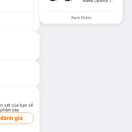
Matte Lipstick (Marrakesh)
Xem thêm
ận xét của bạn về
 phẩm này
 đánh giá