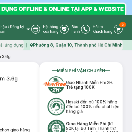
0
nhập
/
Đăng ký
Hệ thống
Bảo
Hỗ trợ
User Icon
Store Icon
Warranty Icon
Phone Icon
Cart I
oản
cửa hàng
hành
khách hàng
ải ứng dụng
Phường 8, Quận 10, Thành phố Hồ Chí Minh
Map icon
 3.6g
MIỄN PHÍ VẬN CHUYỂN
ím 3.6g
Giao Nhanh Miễn Phí 2H.
Trễ tặng 100K
Hasaki đền bù
100%
hãng
đền bù
100%
nếu phát hiện
hàng giả
Giao Hàng Miễn Phí
(từ
90K tại 60 Tỉnh Thành trừ
chọn giao hàng