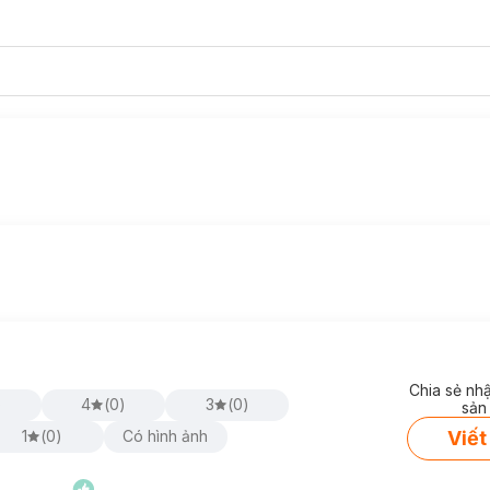
Chia sẻ nh
)
4
(
0
)
3
(
0
)
sản
Viết
1
(
0
)
Có hình ảnh