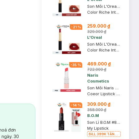
Son Môi L'Oreal Mịn Lì 129 I Lead - Cam Đỏ Đất 1.7g
Color Riche Intense Volume Matte
259.000 ₫
-
21
%
329.000 ₫
L'Oreal
Son Môi L'Oreal Mịn Lì Căng Mướt 666 I Win - Đỏ Lạnh 1.7g
Color Riche Intense Volume Matte
469.000 ₫
-
35
%
722.000 ₫
Naris
Cosmetics
Son Môi Naris Cosmetics Coeor P03 Hồng Đào 3.2g
Coeor Lipstick P03
309.000 ₫
-
14
%
358.000 ₫
B.O.M
Son Lì B.O.M #808 My Warm Red - Đỏ Đất 3.5g
My Lipstick
 hoá đơn
BILL 399K TẶNG
 ngày. 30
Son Lì B.O.M 802