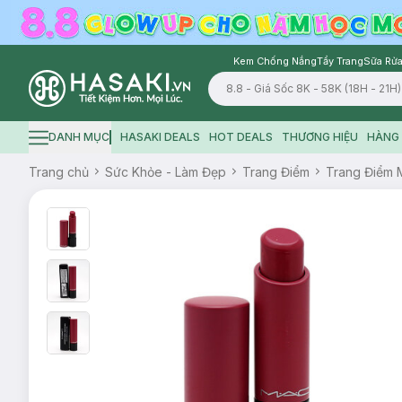
Kem Chống Nắng
Tẩy Trang
Sữa Rửa
Logo
DANH MỤC
HASAKI DEALS
HOT DEALS
THƯƠNG HIỆU
HÀNG 
Hamburger icon
Trang chủ
Sức Khỏe - Làm Đẹp
Trang Điểm
Trang Điểm 