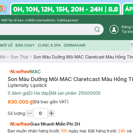
 Mặt
Tẩy tế bào chết
Bioderma
Nước Giặt
Bagsmart
Đăng 
Search icon
Tài kh
T
MỚI VỀ
BÁN CHẠY
CLINIC & SPA
DERMAHAIR
Môi
Son Thỏi
Son Màu Dưỡng Môi MAC Claretcast Màu Hồng Tím
MAC
Son Màu Dưỡng Môi MAC Claretcast Màu Hồng T
Liptensity Lipstick
0
đánh giá
|
0
Hỏi đáp
|
Mã sản phẩm:
210000005
630.000 ₫
(Đã bao gồm VAT)
Số lượng:
Giao Nhanh Miễn Phí 2H
Bạn muốn nhận hàng trước
10h
ngày mai. Đặt hàng trước
24h
và 