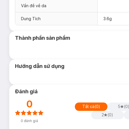
Vấn đề về da
Dung Tích
3.6g
Thành phần sản phẩm
Hướng dẫn sử dụng
Đánh giá
0
Tất cả
(
0
)
5
(
0
2
(
0
)
0
đánh giá
Son MAC Claretcast