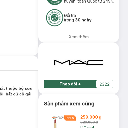
huyện, toàn Quốc từ 249K)
Đổi trả
trong
30 ngày
Xem thêm
Theo dõi
+
2322
hất thuộc bộ sưu
i, bất cứ cô gái
Sản phẩm xem cùng
259.000 ₫
-
21
%
329.000 ₫
L'Oreal