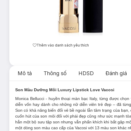
Thêm vào danh sách yêu thích
Mô tả
Thông số
HDSD
Đánh giá
Son Màu Dưỡng Môi Luxury Lipstick Love
Vacosi
Monica Bellucci - huyền thoại màn bạc Italy, từng được chọn
diễn vốn hay dành cho những nữ diễn viên trẻ đẹp – đã từng 
Son có khả năng biến đổi vẻ bề ngoài lẫn tâm trạng của bạn,
cuốn hút của son môi đối với phái đẹp cũng như sức mạnh tỏa 
hẳn một bộ sưu tập son nhưng vẫn phấn khích khi bắt gặp mộ
một dòng son màu cao cấp của Vacosi với 13 màu son khác nh