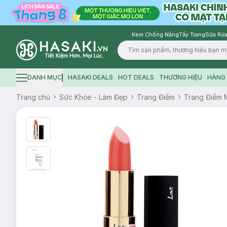
Kem Chống Nắng
Tẩy Trang
Sữa Rửa
Logo
DANH MỤC
HASAKI DEALS
HOT DEALS
THƯƠNG HIỆU
HÀNG 
Hamburger icon
Trang chủ
Sức Khỏe - Làm Đẹp
Trang Điểm
Trang Điểm 