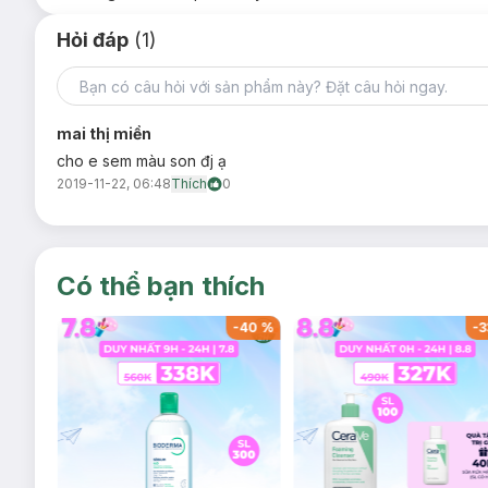
Bảng màu:
Hỏi đáp
(1)
mai thị miền
cho e sem màu son đj ạ
2019-11-22, 06:48
Thích
0
Có thể bạn thích
-
39
%
-
40
%
-
3
Thành phần