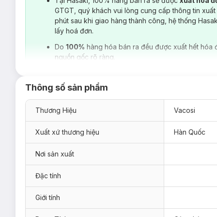
Tại Hasaki, 100% hàng bán ra sẽ được
xuất hoá 
GTGT, quý khách vui lòng cung cấp thông tin xuất
phút sau khi giao hàng thành công, hệ thống Hasa
lấy hoá đơn.
Do
100%
hàng hóa bán ra đều được xuất hết hóa 
nguồn gốc rõ ràng.
Thông số sản phẩm
Thương Hiệu
Vacosi
Son Màu Dưỡng Môi Luxury Lipstick Love
VACOSI
thuộc
và màu sắc tuyệt đẹp, giảm thiểu độ sọc dọc của môi, điều b
Xuất xứ thương hiệu
Hàn Quốc
Son Màu Dưỡng Môi Luxury Lipstick Love
VACOSI
sử dụng
cho môi, giữ màu môi bền đẹp, sáng bóng và mịn màng, giúp 
Nơi sản xuất
Đặc tính
Giới tính