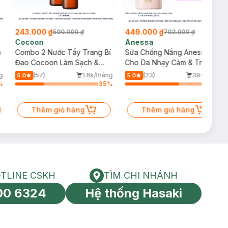
Ether, Polybutene,
Linoleic/Linolenic
a (Carnauba) Wax,
243.000 ₫
449.000 ₫
590.000 ₫
702.000 ₫
ter, Dimethicone,
Cocoon
Anessa
aben, Ethylhexyl
m
Combo 2 Nước Tẩy Trang Bí
Sữa Chống Nắng Anessa
Đao Cocoon Làm Sạch &
Cho Da Nhạy Cảm & Trẻ Em
Giảm Dầu 500ml
60ml (Mới)
g
(57)
1.6k/tháng
(23)
394/tháng
5.0
5.0
%
35
%
64
%
Thêm giỏ hàng
Thêm giỏ hàng
TLINE CSKH
TÌM CHI NHÁNH
HOTLINE CSKH
Tìm chi nhánh
00 6324
Hệ thống Hasaki
tín toàn cầu