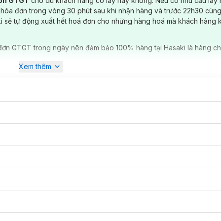
đơn GTGT
cho dù khách hàng có lấy hay không. Nếu có nhu cầu lấy
 hóa đơn trong vòng 30 phút sau khi nhận hàng và trước 22h30 cùng
ki sẽ tự động xuất hết hoá đơn cho những hàng hoá mà khách hàng 
đơn GTGT trong ngày nên đảm bảo 100% hàng tại Hasaki là hàng ch
Xem thêm
 dòng
Love
với kết cấu phủ sương mềm mịn như lụa mang đến cho bạ
ạn thường gặp phải ở những loại son thông thường khác.
 công thức hoàn toàn mới với các hạt siêu mỏng mịn, giàu dưỡng ch
bạn ngày càng quyến rũ hơn.