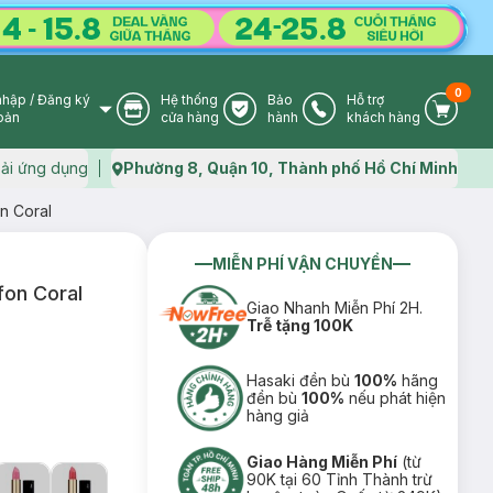
0
nhập
/
Đăng ký
Hệ thống
Bảo
Hỗ trợ
User Icon
Store Icon
Warranty Icon
Phone Icon
Cart I
oản
cửa hàng
hành
khách hàng
ải ứng dụng
Phường 8, Quận 10, Thành phố Hồ Chí Minh
Map icon
n Coral
MIỄN PHÍ VẬN CHUYỂN
on Coral
Giao Nhanh Miễn Phí 2H.
Trễ tặng 100K
Hasaki đền bù
100%
hãng
đền bù
100%
nếu phát hiện
hàng giả
Giao Hàng Miễn Phí
(từ
90K tại 60 Tỉnh Thành trừ