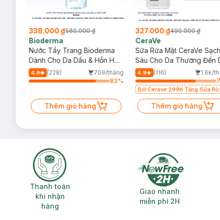
Octyldodecanol, Diisostearyl Malate, Oleyl Alcohol, Polygly
Ceresin, Calcium Aluminum Borosilicate, Polyethylene, Dipen
Polyglycerides, Hydrogenated Polyisobutene, Titanium Diox
338.000 ₫
327.000 ₫
560.000 ₫
490.000 ₫
Sucrose Tetraisostearate, Ozokerite, Silica Dimethyl Sil
Bioderma
CeraVe
Stearalkonium Hectorite, Fragrance, Yellow 6 Lake (C
rma
Nước Tẩy Trang Bioderma
Sữa Rửa Mặt CeraVe Sạc
Methoxycinnamate.
m
Dành Cho Da Dầu & Hỗn Hợp
Sâu Cho Da Thường Đến 
500ml
Dầu 473ml
/tháng
(228)
709/tháng
(116)
1.6k/t
4.9
4.9
Công dụng
:
25
%
83
%
- Tạo màu sắc cho môi.
Bill Cerave 299K Tặng Sữa Rử
Mặt Cerave 30ml (SL có hạn)
- Dưỡng ẩm cho môi.
Thêm giỏ hàng
Thêm giỏ hàng
Thanh toán khi nhận hàng
Giao nhanh miễ
Thanh toán
Giao nhanh
khi nhận
miễn phí 2H
hàng