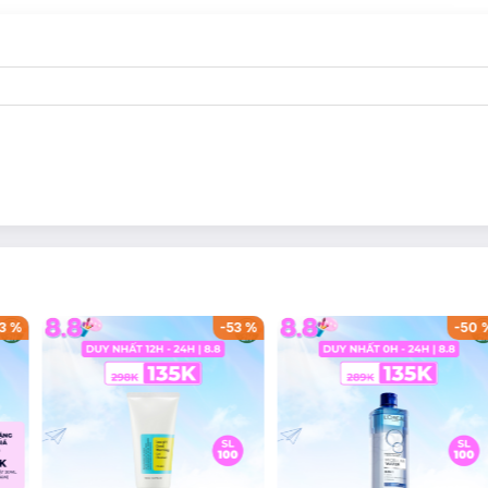
3
%
-
53
%
-
50