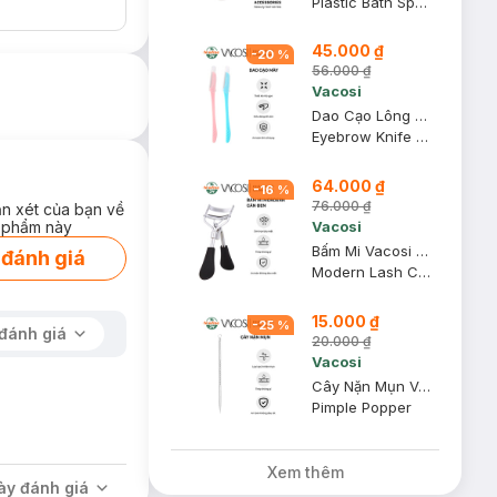
Plastic Bath Sponge
45.000 ₫
-
20
%
56.000 ₫
Vacosi
Dao Cạo Lông Mày Vacosi DC06 (2 Cây)
Eyebrow Knife DC06
64.000 ₫
-
16
%
76.000 ₫
ận xét của bạn về
 phẩm này
Vacosi
Bấm Mi Vacosi Modern Lash Curler Cán Đen BM03
 đánh giá
Modern Lash Curler
15.000 ₫
-
25
%
đánh giá
20.000 ₫
ãng tại Việt Nam,
Vacosi
OSI
luôn sáng tạo
Cây Nặn Mụn Vacosi 2 Đầu NM01
iên, nhằm mang đến
Pimple Popper
gười tiêu dùng làm
 đến đào tạo tìm
Xem thêm
ày đánh giá