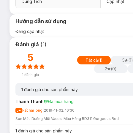
Dung Tích
Cập nhật
Hướng dẫn sử dụng
Đang cập nhật
Đánh giá
(
1
)
5
Tất cả
(
1
)
5
(
1
)
2
(
0
)
1
đánh giá
1
đánh giá cho sản phẩm này
Công ty
NEWFACE
nhà nhập khẩu và phân phối độc quyền
Thanh Thanh
Đã mua hàng
với dòng sản phẩm make-up, chăm sóc da, chăm sóc tóc, c
và tìm những giải pháp tốt nhất, từ việc ứng dụng nghiên cứ
|
5
Rất hài lòng
2019-11-02, 16:30
cho khách hàng những sản phẩm làm đẹp hiệu quả và thân t
Son Màu Dưỡng Môi Vacosi Màu Hồng RD311 Gorgeous Red
đẹp một cách dễ dàng, đơn giản và nhanh nhất bằng những dụ
kiếm các tài năng trẻ cho ngành công nghiệp trang điểm trong 
1
đánh giá cho sản phẩm này