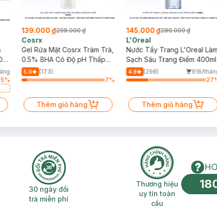
ceryl-2 Triisostearate, C12-14 Hydroxyalkyl Hydroxydimerdilinoleyl 
taerythrityl Hexahydroxystearate/Hexastearate/Hexarosinate, Oleic/
ide, Red 6 (Ci 15850), Red 28 Lake (Ci 45410), Copernicia Cerifer
139.000 ₫
145.000 ₫
298.000 ₫
289.000 ₫
ylate, Butyparaben, Hydrogenated Microcrystalline Wax, Jojoba Es
Cosrx
L'Oreal
i 15985), Bht, Propylene Carbonate, Propylparaben, Methylpar
h
Gel Rửa Mặt Cosrx Tràm Trà,
Nước Tẩy Trang L'Oreal Là
Da
0.5% BHA Có Độ pH Thấp
Sạch Sâu Trang Điểm 400ml
150ml
háng
(173)
(298)
916/thán
5.0
4.8
75
%
7
%
27
a
Thêm giỏ hàng
Thêm giỏ hàng
HO
18
n phí 2H
30 ngày đổi trả miễn phí
Thương hiệu uy 
Thương hiệu
30 ngày đổi
uy tín toàn
trả miễn phí
cầu