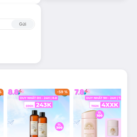
Gửi
%
-
59
%
-
36
%