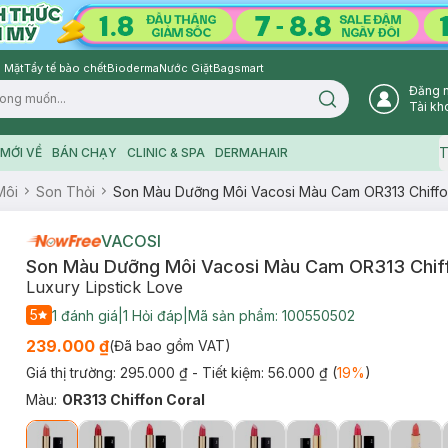
 Mặt
Tẩy tế bào chết
Bioderma
Nước Giặt
Bagsmart
Đăng 
Search icon
Tài kh
T
MỚI VỀ
BÁN CHẠY
CLINIC & SPA
DERMAHAIR
Môi
Son Thỏi
Son Màu Dưỡng Môi Vacosi Màu Cam OR313 Chiffo
VACOSI
Son Màu Dưỡng Môi Vacosi Màu Cam OR313 Chiff
Luxury Lipstick Love
5
1
đánh giá
|
1
Hỏi đáp
|
Mã sản phẩm:
100550502
239.000 ₫
(Đã bao gồm VAT)
Giá thị trường:
295.000 ₫
- Tiết kiệm:
56.000 ₫
(
19
%
)
Màu
:
OR313 Chiffon Coral