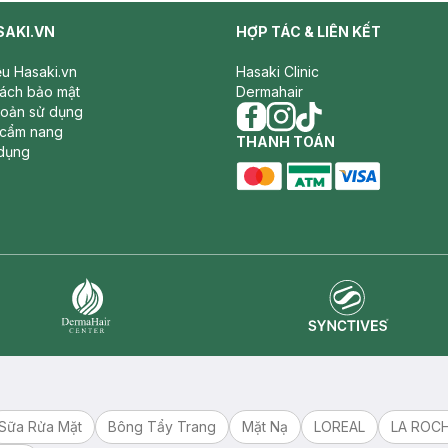
SAKI.VN
HỢP TÁC & LIÊN KẾT
iệu Hasaki.vn
Hasaki Clinic
sách bảo mật
Dermahair
hoản sử dụng
 cẩm nang
facebook
THANH TOÁN
instagram
tiktok
dụng
master card
ATM card
visa card
Synctives
Dermahair
Sữa Rửa Mặt
Bông Tẩy Trang
Mặt Nạ
LOREAL
LA ROC