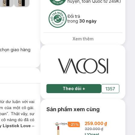
huyện, toàn Quốc từ 249K)
Đổi trả
trong
30 ngày
Xem thêm
chọn giao hàng
Theo dõi
+
1357
từ dư luận với vai
ểm của một cô gái.
Sản phẩm xem cùng
bạn”. Thật vậy, sự
c cô nàng dù đã có
259.000 ₫
-
21
%
 Lipstick Love
–
329.000 ₫
L'Oreal