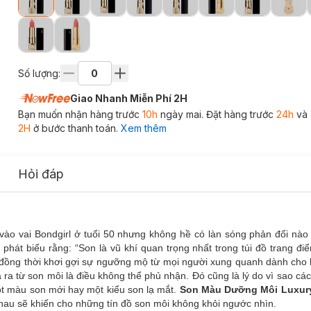
Số lượng:
Giao Nhanh Miễn Phí 2H
Bạn muốn nhận hàng trước
10h
ngày mai. Đặt hàng trước
24h
và 
2H
ở bước thanh toán.
Xem thêm
Hỏi đáp
 vào vai Bondgirl ở tuổi 50 nhưng không hề có làn sóng phản đối nào 
phát biểu rằng: “Son là vũ khí quan trọng nhất trong túi đồ trang đi
 đồng thời khơi gợi sự ngưỡng mộ từ mọi người xung quanh dành cho 
ra từ son môi là điều không thể phủ nhận. Đó cũng là lý do vì sao cá
t màu son mới hay một kiểu son lạ mắt.
Son Màu Dưỡng Môi Luxury
au sẽ khiến cho những tín đồ son môi không khỏi ngước nhìn.