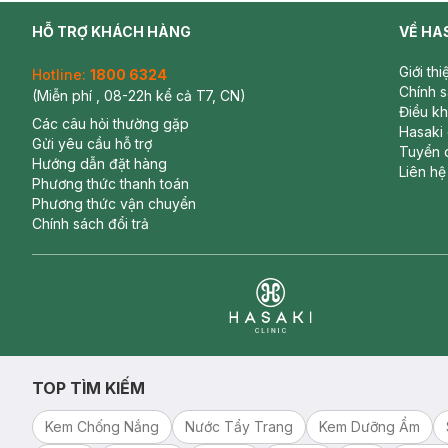
HỖ TRỢ KHÁCH HÀNG
VỀ HA
Giới th
Hotline:
1800 6324
Chính 
(Miễn phí , 08-22h kể cả T7, CN)
Điều k
Các câu hỏi thường gặp
Hasaki
Gửi yêu cầu hỗ trợ
Tuyển 
Hướng dẫn đặt hàng
Liên hệ
Phương thức thanh toán
Phương thức vận chuyển
Chính sách đổi trả
Clinic
TOP TÌM KIẾM
Kem Chống Nắng
Nước Tẩy Trang
Kem Dưỡng Ẩm