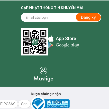
CẬP NHẬT THÔNG TIN KHUYẾN MÃI
Đăng ký
Appstore icon
Goolge Play icon
Mastige
Được chứng nhận
HE POSAY
Son