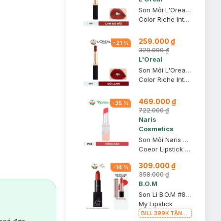
Son Môi L'Oreal Mịn Lì 129 I Lead - Cam Đỏ Đất 1.7g
Color Riche Intense Volume Matte
259.000 ₫
-
21
%
329.000 ₫
L'Oreal
Son Môi L'Oreal Mịn Lì Căng Mướt 666 I Win - Đỏ Lạnh 1.7g
Color Riche Intense Volume Matte
469.000 ₫
-
35
%
722.000 ₫
Naris
Cosmetics
Son Môi Naris Cosmetics Coeor P03 Hồng Đào 3.2g
Coeor Lipstick P03
309.000 ₫
-
14
%
358.000 ₫
B.O.M
Son Lì B.O.M #808 My Warm Red - Đỏ Đất 3.5g
My Lipstick
BILL 399K TẶNG
Son Lì B.O.M 802