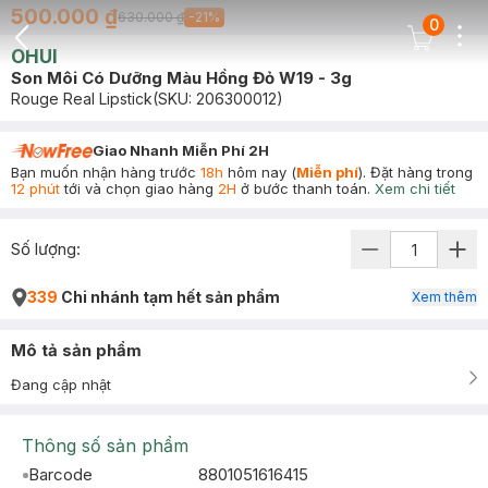
500.000 ₫
630.000 ₫
-
21
%
0
Dots
Cart Icon
OHUI
Back Icon
Son Môi Có Dưỡng Màu Hồng Đỏ W19 - 3g
Rouge Real Lipstick
(SKU:
206300012
)
Giao Nhanh Miễn Phí 2H
Bạn muốn nhận hàng trước
18h
hôm nay (
Miễn phí
). Đặt hàng trong
12 phút
tới và chọn giao hàng
2H
ở bước thanh toán.
Xem chi tiết
Số lượng:
339
Chi nhánh tạm hết sản phẩm
Xem thêm
Mô tả sản phẩm
Đang cập nhật
Thông số sản phẩm
Barcode
8801051616415