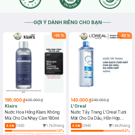
GỢI Ý DÀNH RIÊNG CHO BẠN
-
55
%
-
43
%
195.000 ₫
143.000 ₫
435.000 ₫
249.000 ₫
Klairs
L'Oreal
Nước Hoa Hồng Klairs Không
Nước Tẩy Trang L'Oreal Tươi
Mùi Cho Da Nhạy Cảm 180ml
Mát Cho Da Dầu, Hỗn Hợp
400ml
(148)
1.7k/tháng
(298)
1.9k/tháng
4.8
4.8
14
%
64
%