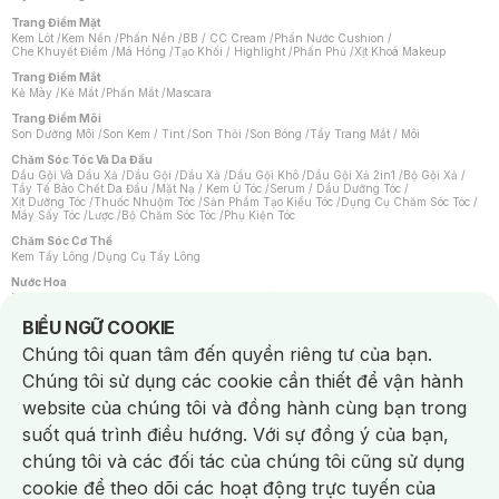
Trang Điểm Mặt
Kem Lót
/
Kem Nền
/
Phấn Nền
/
BB / CC Cream
/
Phấn Nước Cushion
/
Che Khuyết Điểm
/
Má Hồng
/
Tạo Khối / Highlight
/
Phấn Phủ
/
Xịt Khoá Makeup
Trang Điểm Mắt
Kẻ Mày
/
Kẻ Mắt
/
Phấn Mắt
/
Mascara
Trang Điểm Môi
Son Dưỡng Môi
/
Son Kem / Tint
/
Son Thỏi
/
Son Bóng
/
Tẩy Trang Mắt / Môi
Chăm Sóc Tóc Và Da Đầu
Dầu Gội Và Dầu Xả
/
Dầu Gội
/
Dầu Xả
/
Dầu Gội Khô
/
Dầu Gội Xả 2in1
/
Bộ Gội Xả
/
Tẩy Tế Bào Chết Da Đầu
/
Mặt Nạ / Kem Ủ Tóc
/
Serum / Dầu Dưỡng Tóc
/
Xịt Dưỡng Tóc
/
Thuốc Nhuộm Tóc
/
Sản Phẩm Tạo Kiểu Tóc
/
Dụng Cụ Chăm Sóc Tóc
/
Máy Sấy Tóc
/
Lược
/
Bộ Chăm Sóc Tóc
/
Phụ Kiện Tóc
Chăm Sóc Cơ Thể
Kem Tẩy Lông
/
Dụng Cụ Tẩy Lông
Nước Hoa
Nước Hoa Nữ
/
Nước Hoa Nam
/
Nước Hoa Cao Cấp
/
Xịt Thơm Toàn Thân
/
Nước Hoa Vùng Kín
Notice about cookies usage
BIỂU NGỮ COOKIE
Chăm Sóc Cá Nhân
Chúng tôi quan tâm đến quyền riêng tư của bạn.
Chống Muỗi
/
Khẩu Trang
/
Máy Massage
/
Mặt Nạ Xông Hơi
/
Nước Rửa Tay
/
Sản Phẩm Chăm Sóc Khác
/
Bàn Chải Đánh Răng
/
Bàn Chải Điện
/
Chúng tôi sử dụng các cookie cần thiết để vận hành
Hỗ Trợ Trắng Răng
/
Kem Đánh Răng
/
Máy Tăm Nước
/
Nước Súc Miệng
/
Tăm / Chỉ Nha Khoa
/
Xịt Thơm Miệng
/
Dung Dịch Vệ Sinh
/
Dưỡng Vùng Kín
/
website của chúng tôi và đồng hành cùng bạn trong
Khăn Ướt Vệ Sinh Vùng Kín
/
Băng Vệ Sinh
/
Tampon
/
Bọt Cạo Râu
/
Dao Cạo Râu
/
Máy Cạo Râu
suốt quá trình điều hướng. Với sự đồng ý của bạn,
Vấn Đề Về Da
chúng tôi và các đối tác của chúng tôi cũng sử dụng
Da Dầu / Lỗ Chân Lông To
/
Da Khô / Mất Nước
/
Da Lão Hóa
/
Da Mụn
/
Da Nhạy Cảm / Kích Ứng
/
Da Xỉn Màu
/
Thâm / Nám / Tàn Nhang
/
cookie để theo dõi các hoạt động trực tuyến của
Quầng Thâm & Bọng Mắt
/
Sẹo
/
Viêm Da Cơ Địa