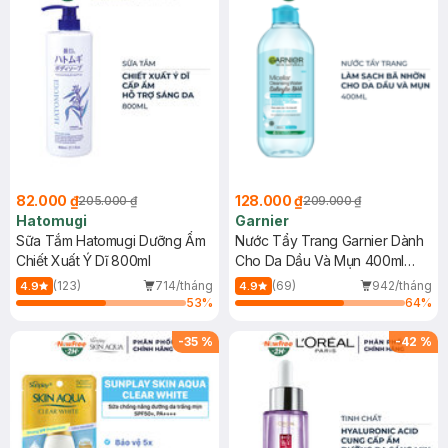
82.000 ₫
128.000 ₫
205.000 ₫
209.000 ₫
Hatomugi
Garnier
Sữa Tắm Hatomugi Dưỡng Ẩm
Nước Tẩy Trang Garnier Dành
Chiết Xuất Ý Dĩ 800ml
Cho Da Dầu Và Mụn 400ml
(Mới)
(123)
714/tháng
(69)
942/tháng
4.9
4.9
53
%
64
%
-
35
%
-
42
%