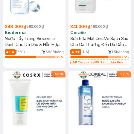
348.000 ₫
341.000 ₫
560.000 ₫
490.000 ₫
Bioderma
CeraVe
Nước Tẩy Trang Bioderma
Sữa Rửa Mặt CeraVe Sạch Sâu
Dành Cho Da Dầu & Hỗn Hợp
Cho Da Thường Đến Da Dầu
500ml
473ml
(228)
688/tháng
(116)
1.5k/tháng
4.9
4.9
62
%
75
%
Bill Cerave 299K Tặng Sữa Rửa
Mặt Cerave 30ml (SL có hạn)
-
53
%
-
37
%