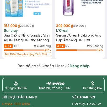
152.000 ₫
302.000 ₫
234.000 ₫
519.000 ₫
Sunplay
L'Oreal
Sữa Chống Nắng Sunplay Skin
Serum L'Oreal Hyaluronic Acid
Aqua Dưỡng Da Sáng Mịn 55g
Cấp Ẩm Sáng Da 30ml
(108)
454/tháng
(27)
275/tháng
4.9
4.9
48
%
52
%
Bill 199K Sunplay tặng Tinh Chất
Chống Nắng 7g trị giá 30K (SL có
hạn)
Bạn đã có tài khoản Hasaki?
Đăng nhập
return
nowfree
price
HỖ TRỢ KHÁCH HÀNG
VỀ HASAKI.VN
Hotline:
1800 6324
Giới thiệu Hasaki.vn