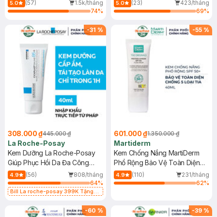
Dầu 500ml
(Mới)
(57)
1.5k/tháng
(23)
423/tháng
5.0
5.0
74
%
69
%
-
31
%
-
55
%
308.000 ₫
601.000 ₫
445.000 ₫
1.350.000 ₫
La Roche-Posay
Martiderm
Kem Dưỡng La Roche-Posay
Kem Chống Nắng MartiDerm
Giúp Phục Hồi Da Đa Công
Phổ Rộng Bảo Vệ Toàn Diện
Dụng 40ml
40ml
(56)
808/tháng
(110)
231/tháng
4.9
4.9
64
%
62
%
Bill La roche-posay 399K Tặng
Gel rửa mặt da dầu nhạy cảm 50ml
(SL có hạn)
-
60
%
-
39
%