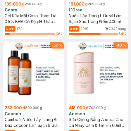
139.000 ₫
181.000 ₫
298.000 ₫
289.000 ₫
Cosrx
L'Oreal
Gel Rửa Mặt Cosrx Tràm Trà,
Nước Tẩy Trang L'Oreal Làm
0.5% BHA Có Độ pH Thấp
Sạch Sâu Trang Điểm 400ml
150ml
(173)
(298)
734/tháng
5.0
4.8
10
%
64
%
-
57
%
-
40
%
252.000 ₫
418.000 ₫
590.000 ₫
702.000 ₫
Cocoon
Anessa
Combo 2 Nước Tẩy Trang Bí
Sữa Chống Nắng Anessa Cho
Đao Cocoon Làm Sạch & Giảm
Da Nhạy Cảm & Trẻ Em 60ml