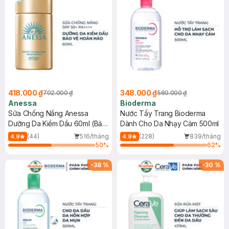
418.000 ₫
348.000 ₫
702.000 ₫
560.000 ₫
Anessa
Bioderma
Sữa Chống Nắng Anessa
Nước Tẩy Trang Bioderma
Dưỡng Da Kiềm Dầu 60ml (Bản
Dành Cho Da Nhạy Cảm 500ml
Mới)
(44)
516/tháng
(228)
839/tháng
4.9
4.9
50
%
62
%
-
38
%
-
30
%