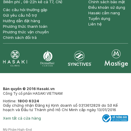
(Miễn phí , 08-22h kể cả T7, CN)
Chính sách bảo mật
Điều khoản sử dụng
Các câu hỏi thường gặp
Hasaki cẩm nang
Gửi yêu cầu hỗ trợ
Tuyển dụng
Hướng dẫn đặt hàng
Liên hệ
Phương thức thanh toán
Phương thức vận chuyển
Chính sách đổi trả
Synctives
Clinic
Dermahair
Mastige
Bản quyền © 2016 Hasaki.vn
Công Ty cổ phần HASAKI VIETNAM
Hotline:
1800 6324
Giấy chứng nhận Đăng ký Kinh doanh số 0313612829 do Sở Kế
hoạch và Đầu tư Thành phố Hồ Chí Minh cấp ngày 13/01/2016
Xem tất cả cửa hàng
Mỹ Phẩm High-End