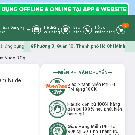
0
nhập
/
Đăng ký
Hệ thống
Bảo
Hỗ trợ
User Icon
Store Icon
Warranty Icon
Phone Icon
Cart I
oản
cửa hàng
hành
khách hàng
ải ứng dụng
Phường 8, Quận 10, Thành phố Hồ Chí Minh
Map icon
am Nude 3.9g
MIỄN PHÍ VẬN CHUYỂN
Cam Nude
Giao Nhanh Miễn Phí 2H.
Trễ tặng 100K
Hasaki đền bù
100%
hãng
đền bù
100%
nếu phát hiện
hàng giả
Giao Hàng Miễn Phí
(từ
90K tại 60 Tỉnh Thành trừ