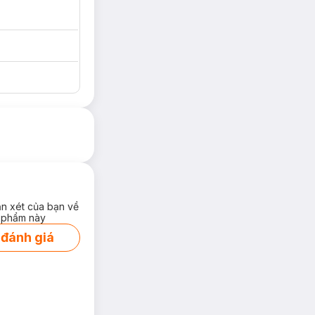
ận xét của bạn về
 phẩm này
 đánh giá