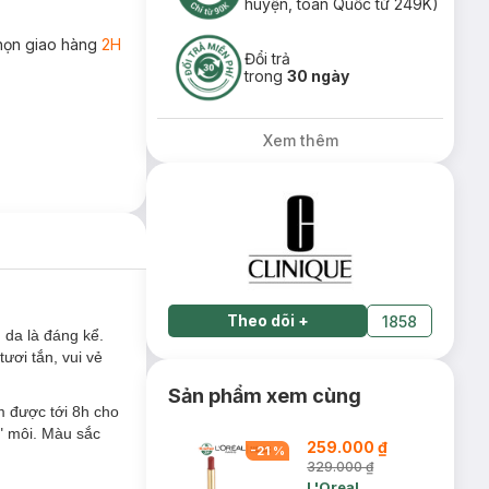
huyện, toàn Quốc từ 249K)
họn giao hàng
2H
Đổi trả
trong
30 ngày
Xem thêm
Theo dõi
+
1858
 da là đáng kể.
ươi tắn, vui vẻ
Sản phẩm xem cùng
m được tới 8h cho
" môi. Màu sắc
259.000 ₫
-
21
%
329.000 ₫
L'Oreal