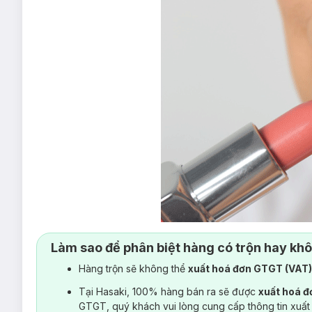
Làm sao để phân biệt hàng có trộn hay kh
Hàng trộn sẽ không thể
xuất hoá đơn GTGT (VAT
Cũng là một cây son tích hợp cả son dưỡng và son màu, Pop L
Tại Hasaki, 100% hàng bán ra sẽ được
xuất hoá 
rực rỡ chuẩn xác mà còn cả độ bám màu lâu đáng kể: 8 tiếng
GTGT, quý khách vui lòng cung cấp thông tin xuất