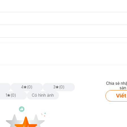
Chia sẻ nh
)
4
(
0
)
3
(
0
)
sản
Viết
1
(
0
)
Có hình ảnh