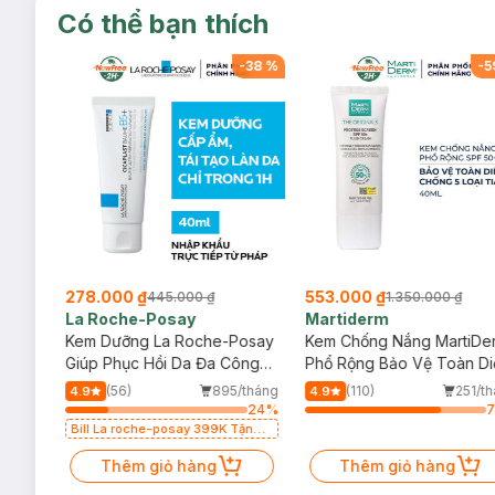
Có thể bạn thích
-
40
%
-
38
%
-
5
278.000 ₫
553.000 ₫
445.000 ₫
1.350.000 ₫
La Roche-Posay
Martiderm
a
Kem Dưỡng La Roche-Posay
Kem Chống Nắng MartiDe
ẻ Em
Giúp Phục Hồi Da Đa Công
Phổ Rộng Bảo Vệ Toàn Di
Dụng 40ml
40ml
/tháng
(56)
895/tháng
(110)
251/t
4.9
4.9
15
%
24
%
Bill La roche-posay 399K Tặng
Gel rửa mặt da dầu nhạy cảm
50ml (SL có hạn)
Thêm giỏ hàng
Thêm giỏ hàng