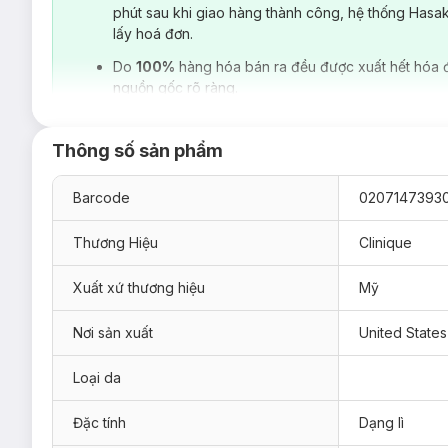
Với nhiều màu sắc đa dạng và bắt mắt son môi Pop Lip Colou
phút sau khi giao hàng thành công, hệ thống Hasa
chính xác nhờ tích hợp thêm lớp lót khiến cho đôi môi thêm c
lấy hoá đơn.
Do
100%
hàng hóa bán ra đều được xuất hết hóa 
nguồn gốc rõ ràng.
Thông số sản phẩm
Barcode
0207147393
Thương Hiệu
Clinique
Xuất xứ thương hiệu
Mỹ
Nơi sản xuất
United States
Loại da
Hướng dẫn sử dụng:
Bôi một ít son dưỡng trước khi sử dụng. Dùng cọ lấy son hoặc 
Đặc tính
Dạng lì
viền môi hoặc theo ý thích để đạt hiệu quả trang điểm mong 