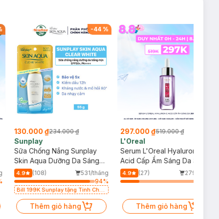
%
-
44
%
-
43
%
130.000 ₫
297.000 ₫
234.000 ₫
519.000 ₫
Sunplay
L'Oreal
Sữa Chống Nắng Sunplay
Serum L'Oreal Hyaluronic
Skin Aqua Dưỡng Da Sáng
Acid Cấp Ẩm Sáng Da 30ml
Mịn 55g
g
(108)
531/tháng
(27)
279/tháng
4.9
4.9
%
94
%
24
%
Bill 199K Sunplay tặng Tinh Chất
Chống Nắng 7g trị giá 30K (SL có
hạn)
Thêm giỏ hàng
Thêm giỏ hàng