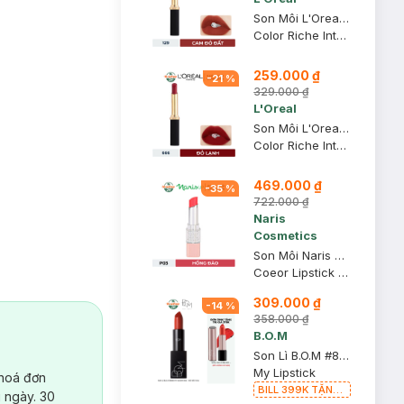
Son Môi L'Oreal Mịn Lì 129 I Lead - Cam Đỏ Đất 1.7g
Color Riche Intense Volume Matte
259.000 ₫
-
21
%
329.000 ₫
L'Oreal
Son Môi L'Oreal Mịn Lì Căng Mướt 666 I Win - Đỏ Lạnh 1.7g
Color Riche Intense Volume Matte
469.000 ₫
-
35
%
722.000 ₫
Naris
Cosmetics
Son Môi Naris Cosmetics Coeor P03 Hồng Đào 3.2g
Coeor Lipstick P03
309.000 ₫
-
14
%
358.000 ₫
B.O.M
Son Lì B.O.M #808 My Warm Red - Đỏ Đất 3.5g
ễ chịu, màu sắc
My Lipstick
 hoá đơn
BILL 399K TẶNG
 ngày. 30
Son Lì B.O.M 802