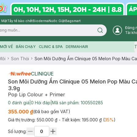
 Mặt
Tẩy tế bào chết
Bioderma
Nước Giặt
Bagsmart
Đăng 
Search icon
Tài kh
T
MỚI VỀ
BÁN CHẠY
CLINIC & SPA
DERMAHAIR
Môi
Son Thỏi
Son Môi Dưỡng Ẩm Clinique 05 Melon Pop Màu C
CLINIQUE
Son Môi Dưỡng Ẩm Clinique 05 Melon Pop Màu 
3.9g
Pop Lip Colour + Primer
0
đánh giá
|
0
Hỏi đáp
|
Mã sản phẩm:
100550285
355.000 ₫
(Đã bao gồm VAT)
Giá thị trường:
550.000 ₫
- Tiết kiệm:
195.000 ₫
(
35
%
)
Số lượng: