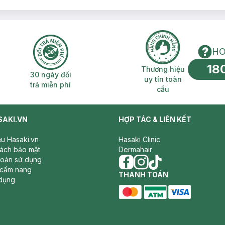
HO
18
n phí 2H
30 ngày đổi trả miễn phí
Thương hiệu uy 
Thương hiệu
30 ngày đổi
uy tín toàn
trả miễn phí
cầu
SAKI.VN
HỢP TÁC & LIÊN KẾT
iệu Hasaki.vn
Hasaki Clinic
sách bảo mật
Dermahair
hoản sử dụng
 cẩm nang
facebook
THANH TOÁN
instagram
tiktok
dụng
master card
ATM card
visa card