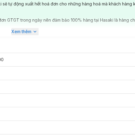
r & Primer của Clinique là một sản phẩm sáng tạo độc đáo, chất son
ki sẽ tự động xuất hết hoá đơn cho những hàng hoá mà khách hàng 
ăng mịn, sống động.
đơn GTGT trong ngày nên đảm bảo 100% hàng tại Hasaki là hàng ch
Xem thêm
00
dùng thỏi son thoa trực tiếp lên môi, bắt đầu từ giữa môi tô ra hai bên
muốn.