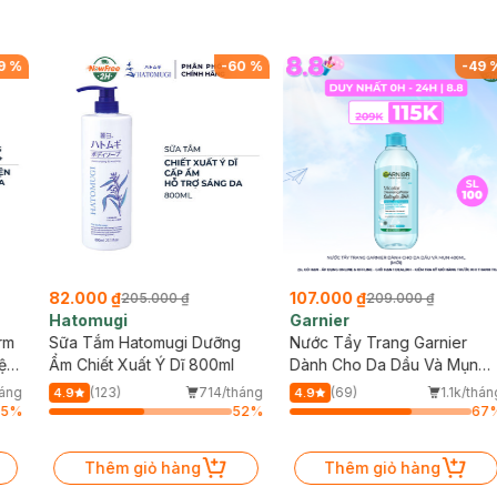
9
%
-
60
%
-
49
82.000 ₫
107.000 ₫
205.000 ₫
209.000 ₫
Hatomugi
Garnier
rm
Sữa Tắm Hatomugi Dưỡng
Nước Tẩy Trang Garnier
ện
Ẩm Chiết Xuất Ý Dĩ 800ml
Dành Cho Da Dầu Và Mụn
400ml (Mới)
háng
(123)
714/tháng
(69)
1.1k/thán
4.9
4.9
75
%
52
%
67
Thêm giỏ hàng
Thêm giỏ hàng