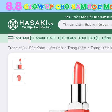
Kem Chống Nắng
Tẩy Trang
Sữa Rửa
Logo
DANH MỤC
HASAKI DEALS
HOT DEALS
THƯƠNG HIỆU
HÀNG 
Hamburger icon
Trang chủ
Sức Khỏe - Làm Đẹp
Trang Điểm
Trang Điểm 