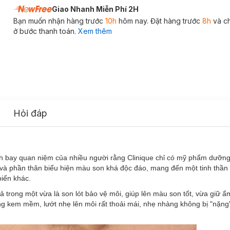
Giao Nhanh Miễn Phí 2H
Bạn muốn nhận hàng trước
10h
hôm nay. Đặt hàng trước
8h
và c
ở bước thanh toán.
Xem thêm
Hỏi đáp
h bay quan niệm của nhiều người rằng Clinique chỉ có mỹ phẩm dưỡng
 và phần thân biểu hiện màu son khá độc đáo, mang đến một tinh thần t
biến khác.
trong một vừa là son lót bảo vệ môi, giúp lên màu son tốt, vừa giữ ẩ
g kem mềm, lướt nhẹ lên môi rất thoải mái, nhẹ nhàng không bị "nặng