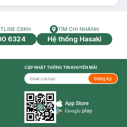
TLINE CSKH
TÌM CHI NHÁNH
HOTLINE CSKH
Tìm chi nhánh
00 6324
Hệ thống Hasaki
tín toàn cầu
CẬP NHẬT THÔNG TIN KHUYẾN MÃI
Đăng ký
Appstore icon
Goolge Play icon