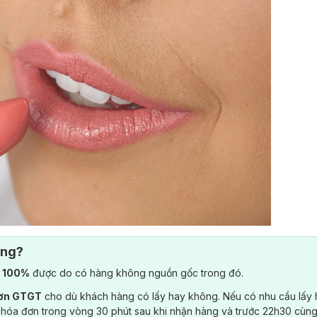
ông?
) 100%
được do có hàng không nguồn gốc trong đó.
ip Colour & Primer không chỉ gây ngạc nhiên về độ ẩm mịn vô cùng d
đơn GTGT
cho dù khách hàng có lấy hay không. Nếu có nhu cầu lấy
 đồng hồ.
 hóa đơn trong vòng 30 phút sau khi nhận hàng và trước 22h30 cùng