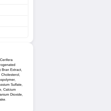
 Cerifera
drogenated
 Bran Extract,
 Cholesterol,
sspolymer,
assium Sulfate,
te, Calcium
tanium Dioxide,
ake.