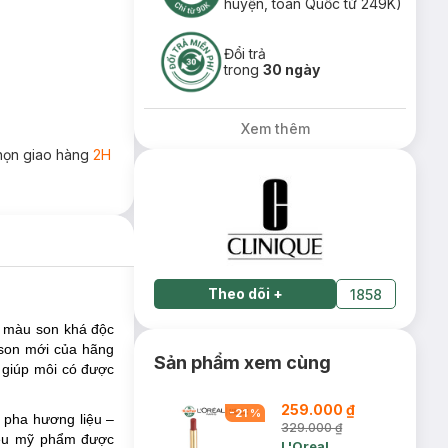
huyện, toàn Quốc từ 249K)
Đổi trả
trong
30 ngày
Xem thêm
họn giao hàng
2H
Theo dõi
+
1858
ện màu son khá độc
 son mới của hãng
Sản phẩm xem cùng
a giúp môi có được
259.000 ₫
-
21
%
 pha hương liệu –
329.000 ₫
ệu mỹ phẩm được
L'Oreal