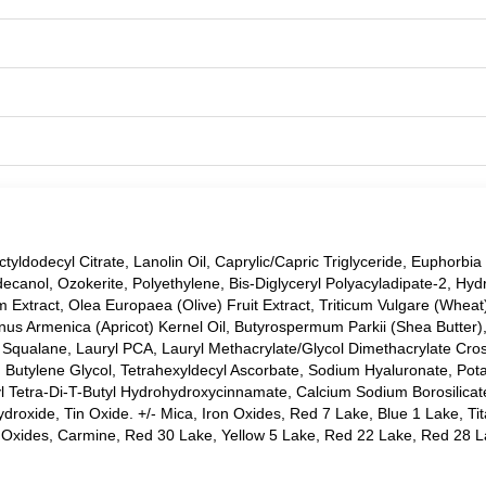
tyldodecyl Citrate, Lanolin Oil, Caprylic/Capric Triglyceride, Euphorbia
odecanol, Ozokerite, Polyethylene, Bis-Diglyceryl Polyacyladipate-2, Hy
 Extract, Olea Europaea (Olive) Fruit Extract, Triticum Vulgare (Wheat)
us Armenica (Apricot) Kernel Oil, Butyrospermum Parkii (Shea Butter),
, Squalane, Lauryl PCA, Lauryl Methacrylate/Glycol Dimethacrylate Cro
id, Butylene Glycol, Tetrahexyldecyl Ascorbate, Sodium Hyaluronate, Pot
ityl Tetra-Di-T-Butyl Hydrohydroxycinnamate, Calcium Sodium Borosilica
droxide, Tin Oxide. +/- Mica, Iron Oxides, Red 7 Lake, Blue 1 Lake, Ti
n Oxides, Carmine, Red 30 Lake, Yellow 5 Lake, Red 22 Lake, Red 28 L