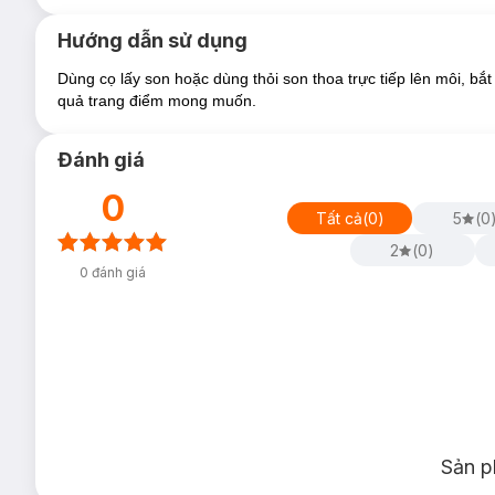
Hướng dẫn sử dụng
Dùng cọ lấy son hoặc dùng thỏi son thoa trực tiếp lên môi, bắt
quả trang điểm mong muốn.
Đánh giá
0
Tất cả
(
0
)
5
(
0
2
(
0
)
0
đánh giá
Sản p