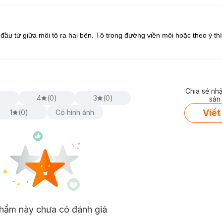
 đầu từ giữa môi tô ra hai bên. Tô trong đường viền môi hoặc theo ý th
Chia sẻ nh
)
4
(
0
)
3
(
0
)
sản
Viết
1
(
0
)
Có hình ảnh
hẩm này chưa có đánh giá