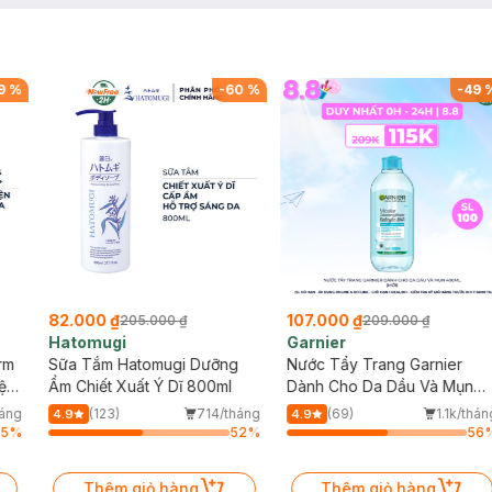
9
%
-
60
%
-
49
82.000 ₫
107.000 ₫
205.000 ₫
209.000 ₫
Hatomugi
Garnier
rm
Sữa Tắm Hatomugi Dưỡng
Nước Tẩy Trang Garnier
ịn đầy sức sống.
ện
Ẩm Chiết Xuất Ý Dĩ 800ml
Dành Cho Da Dầu Và Mụn
400ml (Mới)
háng
(123)
714/tháng
(69)
1.1k/thán
4.9
4.9
ền.
75
%
52
%
56
ôi mịn màng hơn.
Thêm giỏ hàng
Thêm giỏ hàng