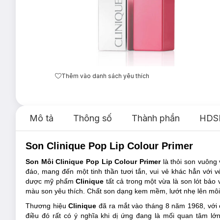
Thêm vào danh sách yêu thích
Mô tả
Thông số
Thành phần
HDS
Son Clinique Pop Lip Colour Primer
Son Môi Clinique Pop Lip Colour Primer
là thỏi son vuông
đáo, mang đến một tinh thần tươi tắn, vui vẻ khác hẳn với
dược mỹ phẩm
Clinique
tất cả trong một vừa là son lót bảo
màu son yêu thích. Chất son dạng kem mềm, lướt nhẹ lên môi 
Thương hiệu
Clinique
đã ra mắt vào tháng 8 năm 1968, với
điều đó rất có ý nghĩa khi dị ứng đang là mối quan tâm lớ