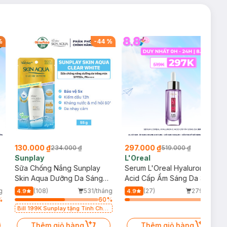
%
-
44
%
-
43
%
130.000 ₫
297.000 ₫
234.000 ₫
519.000 ₫
Sunplay
L'Oreal
Sữa Chống Nắng Sunplay
Serum L'Oreal Hyaluronic
Skin Aqua Dưỡng Da Sáng
Acid Cấp Ẩm Sáng Da 30ml
Mịn 55g
g
(108)
531/tháng
(27)
279/tháng
4.9
4.9
%
60
%
6
%
Bill 199K Sunplay tặng Tinh Chất
Chống Nắng 7g trị giá 30K (SL có
hạn)
Thêm giỏ hàng
Thêm giỏ hàng