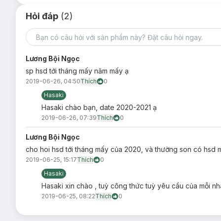
Hỏi đáp
(2)
#10 Punch Pop
Lương Bội Ngọc
#11 Wow Pop
sp hsd tới tháng mấy năm mấy ạ
#15 Berry Pop
2019-06-26, 04:50
Thích
0
#16 Grape Pop
Hasaki
Công dụng:
Hasaki chào bạn, date 2020-2021 ạ
2019-06-26, 07:39
Thích
0
Lương Bội Ngọc
cho hoi hsd tới tháng mấy của 2020, và thường son có hsd 
2019-06-25, 15:17
Thích
0
Hasaki
Hasaki xin chào , tuỳ công thức tuỳ yêu cầu của mỗi nh
2019-06-25, 08:22
Thích
0