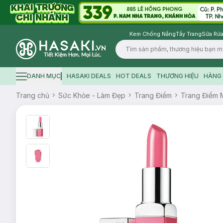
Kem Chống Nắng
Tẩy Trang
Sữa Rửa
Logo
DANH MỤC
HASAKI DEALS
HOT DEALS
THƯƠNG HIỆU
HÀNG 
Hamburger icon
Trang chủ
Sức Khỏe - Làm Đẹp
Trang Điểm
Trang Điểm 