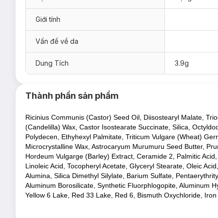
Giới tính
Vấn đề về da
Dung Tích
3.9g
Thành phần sản phẩm
Ricinius Communis (Castor) Seed Oil, Diisostearyl Malate, Trioc
(Candelilla) Wax, Castor Isostearate Succinate, Silica, Octyld
Polydecen, Ethyhexyl Palmitate, Triticum Vulgare (Wheat) Germ
Microcrystalline Wax, Astrocaryum Murumuru Seed Butter, Prun
Hordeum Vulgarge (Barley) Extract, Ceramide 2, Palmitic Acid
Linoleic Acid, Tocopheryl Acetate, Glyceryl Stearate, Oleic Ac
#01 Nude Pop
Alumina, Silica Dimethyl Silylate, Barium Sulfate, Pentaerythr
#05 Melon Pop
Aluminum Borosilicate, Synthetic Fluorphlogopite, Aluminum Hy
Yellow 6 Lake, Red 33 Lake, Red 6, Bismuth Oxychloride, Iro
#06 Poppy Pop
#
09 Sweet Pop