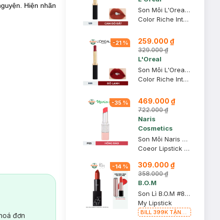
nguyện. Hiện nhãn
Son Môi L'Oreal Mịn Lì 129 I Lead - Cam Đỏ Đất 1.7g
Color Riche Intense Volume Matte
259.000 ₫
-
21
%
329.000 ₫
L'Oreal
Son Môi L'Oreal Mịn Lì Căng Mướt 666 I Win - Đỏ Lạnh 1.7g
Color Riche Intense Volume Matte
469.000 ₫
-
35
%
722.000 ₫
Naris
Cosmetics
Son Môi Naris Cosmetics Coeor P03 Hồng Đào 3.2g
Coeor Lipstick P03
309.000 ₫
-
14
%
358.000 ₫
B.O.M
Son Lì B.O.M #808 My Warm Red - Đỏ Đất 3.5g
My Lipstick
BILL 399K TẶNG
 hoá đơn
Son Lì B.O.M 802