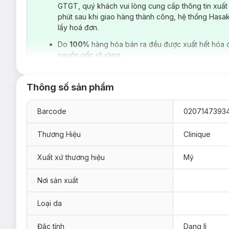
GTGT, quý khách vui lòng cung cấp thông tin xuất
phút sau khi giao hàng thành công, hệ thống Hasa
lấy hoá đơn.
Do
100%
hàng hóa bán ra đều được xuất hết hóa 
nguồn gốc rõ ràng.
Ngoài các dòng sản phẩm nước hoa, mỹ phẩm trang điểm,
C
Medical chỉ bán tại các bệnh viện. Dòng dưỡng ẩm dành cho
phần có trong sản phẩm được chứng minh là có lợi cho da.
H
Thông số sản phẩm
giới.
Clinique Pop Lip Colour & Primer
là sản phẩm kết hợp cả s
Barcode
0207147393
rực rỡ chuẩn xác mà còn cả độ bám màu lâu đáng kể.
Với nhiều màu sắc đa dạng và bắt mắt son môi
Pop Lip Col
Thương Hiệu
Clinique
màu chính xác nhờ tích hợp thêm lớp lót khiến cho đôi môi t
Tại
Hasaki
,
Clinique Pop Lip Colour & Primer
với các màu sắ
Xuất xứ thương hiệu
Mỹ
Nơi sản xuất
Loại da
Đặc tính
Dạng lì