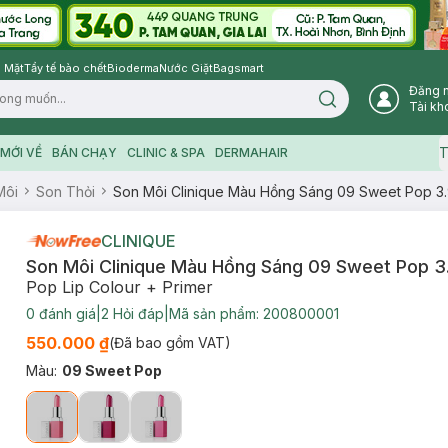
 Mặt
Tẩy tế bào chết
Bioderma
Nước Giặt
Bagsmart
Đăng 
Search icon
Tài kh
T
MỚI VỀ
BÁN CHẠY
CLINIC & SPA
DERMAHAIR
Môi
Son Thỏi
Son Môi Clinique Màu Hồng Sáng 09 Sweet Pop 3
CLINIQUE
Son Môi Clinique Màu Hồng Sáng 09 Sweet Pop 3
Pop Lip Colour + Primer
0
đánh giá
|
2
Hỏi đáp
|
Mã sản phẩm:
200800001
550.000 ₫
(Đã bao gồm VAT)
Màu
:
09 Sweet Pop