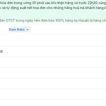
 hóa đơn trong vòng 30 phút sau khi nhận hàng và trước 22h30 cùng
ki sẽ tự động xuất hết hoá đơn cho những hàng hoá mà khách hàng 
đơn GTGT trong ngày nên đảm bảo 100% hàng tại Hasaki là hàng ch
linique
còn có dòng sản phẩm dưỡng da và chăm sóc da. Dòng chăm
Xem thêm
 da và serum của
Clinique
luôn gắn liền với các công nghệ mới nhất. 
iện nhãn hiệu
Clinique
có mặt trên hơn 135 quốc gia và 17.000 cửa h
on dưỡng và son màu, không chỉ gây ngạc nhiên về độ ẩm mịn vô cùng
48
our & Primer
của
Clinique
là một sản phẩm sáng tạo độc đáo, chất
hêm căng mịn, sống động.
c đa dạng, thỏa sức cho bạn lựa chọn thỏi son phù hợp với làn da củ