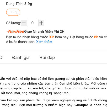
Dung Tích
:
3.9g
3.9g
Số lượng:
Giao Nhanh Miễn Phí 2H
Bạn muốn nhận hàng trước
10h
hôm nay. Đặt hàng trước
8h
và c
ở bước thanh toán.
Xem thêm
D
Đánh giá
Hỏi đáp
 vắn với thiết kế nắp bạc có thể làm gương soi và phần thân biểu hi
 vẻ trang trọng của những cây son thân đen phổ biến khác. Một dòng
 vệ môi, giúp lên màu son tốt, vừa giữ ẩm được tới 8h cho môi và vừ
rất thoải mái, nhẹ nhàng không bị "nặng" môi.
 cam kết mọi sản phẩm đều được kiểm nghiệm dị ứng và 100% không
n trong điều kiện môi trường ô nhiễm hiện nay.
Clinique
là nhãn hi