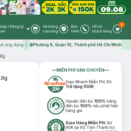
0
nhập
/
Đăng ký
Hệ thống
Bảo
Hỗ trợ
User Icon
Store Icon
Warranty Icon
Phone Icon
Cart I
oản
cửa hàng
hành
khách hàng
ải ứng dụng
Phường 8, Quận 10, Thành phố Hồ Chí Minh
Map icon
.9g
MIỄN PHÍ VẬN CHUYỂN
.9g
Giao Nhanh Miễn Phí 2H.
Trễ tặng 100K
Hasaki đền bù
100%
hãng
đền bù
100%
nếu phát hiện
hàng giả
Giao Hàng Miễn Phí
(từ
90K tại 60 Tỉnh Thành trừ