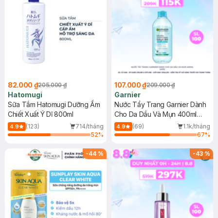
82.000 ₫
107.000 ₫
205.000 ₫
209.000 ₫
Hatomugi
Garnier
Sữa Tắm Hatomugi Dưỡng Ẩm
Nước Tẩy Trang Garnier Dành
Chiết Xuất Ý Dĩ 800ml
Cho Da Dầu Và Mụn 400ml
(Mới)
(123)
714/tháng
(69)
1.1k/tháng
4.9
4.9
52
%
67
%
-
44
%
-
43
%