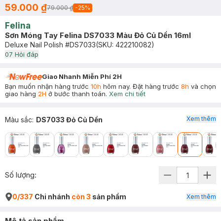
59.000 ₫
79.000 ₫
-
25
%
Felina
Sơn Móng Tay Felina DS7033 Màu Đỏ Củ Dền 16ml
Deluxe Nail Polish #DS7033
(SKU:
422210082
)
0
7
Hỏi đáp
Giao Nhanh Miễn Phí 2H
Bạn muốn nhận hàng trước
10h
hôm nay. Đặt hàng trước
8h
và chọn
giao hàng
2H
ở bước thanh toán.
Xem chi tiết
Xem thêm
Màu sắc
:
DS7033 Đỏ Củ Dền
Số lượng:
0/337
Chi nhánh
còn 3
sản phẩm
Xem thêm
Mô tả sản phẩm