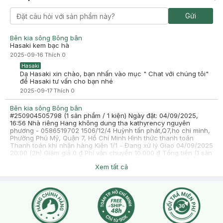
Gửi
Bên kia sông Bông bân
Hasaki kem bạc hà
2025-09-16
Thích
0
Hasaki
Dạ Hasaki xin chào, bạn nhấn vào mục " Chat với chúng tôi"
để Hasaki tư vấn cho bạn nhé
2025-09-17
Thích
0
Bên kia sông Bông bân
#250904505798 (1 sản phẩm / 1 kiện) Ngày đặt: 04/09/2025,
16:56 Nhà riêng Hang không dung tha kathyrency nguyên
phương - 0586519702 1506/12/4 Huỳnh tấn phát,Q7,ho chi minh,
Phường Phú Mỹ, Quận 7, Hồ Chí Minh Hình thức thanh toán
Thanh toán khi nhận hàng Kiện 1/1 - Đang xử lý Giao 04/09/2025
20:00 (2h) Giảm giá 0 ₫ Phí vận chuyển 10.000 ₫ Tổng tiền (1 sản
phẩm): 33.000 ₫ Xem thông tin vận chuyển Kem Chống Muỗi
Xem tất cả
Rohto Remos Sả Chanh 70g-21% Remos Kem Chống Muỗi Rohto
Remos Sả Chanh 70g 70g Số lượng 1 23.000 ₫ Mua lại Ghi chú
Kem Chống Muỗi Rohto Remos Sả Chanh 70g Tạm tính (1) 23.000
₫ Giảm giá -0 ₫ Phí vận chuyển 10.000 ₫ Thành tiền (Đã VAT)
33.000 ₫
2025-09-04
Thích
0
Hasaki