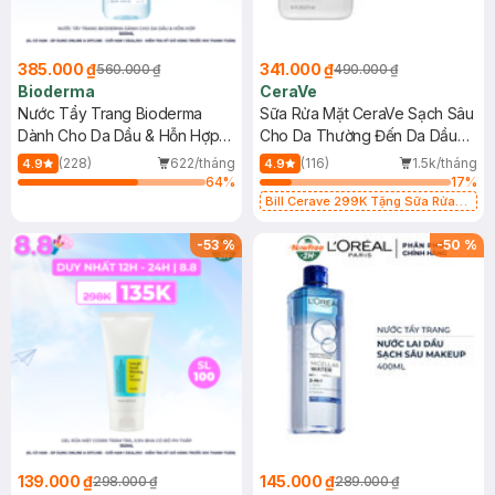
385.000 ₫
341.000 ₫
560.000 ₫
490.000 ₫
Bioderma
CeraVe
Nước Tẩy Trang Bioderma
Sữa Rửa Mặt CeraVe Sạch Sâu
Dành Cho Da Dầu & Hỗn Hợp
Cho Da Thường Đến Da Dầu
500ml
473ml
(228)
622/tháng
(116)
1.5k/tháng
4.9
4.9
64
%
17
%
Bill Cerave 299K Tặng Sữa Rửa
Mặt Cerave 30ml (SL có hạn)
-
53
%
-
50
%
139.000 ₫
145.000 ₫
298.000 ₫
289.000 ₫