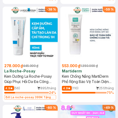
-
38
%
-
59
%
278.000 ₫
553.000 ₫
445.000 ₫
1.350.000 ₫
La Roche-Posay
Martiderm
Kem Dưỡng La Roche-Posay
Kem Chống Nắng MartiDerm
Giúp Phục Hồi Da Đa Công
Phổ Rộng Bảo Vệ Toàn Diện
Dụng 40ml
40ml
(56)
895/tháng
(110)
251/tháng
4.9
4.9
24
%
75
%
Bill La roche-posay 399K Tặng
Gel rửa mặt da dầu nhạy cảm 50ml
(SL có hạn)
-
60
%
-
49
%