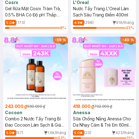
Cosrx
L'Oreal
Gel Rửa Mặt Cosrx Tràm Trà,
Nước Tẩy Trang L'Oreal Làm
0.5% BHA Có Độ pH Thấp
Sạch Sâu Trang Điểm 400ml
150ml
(173)
(298)
916/tháng
5.0
4.8
8
%
45
%
-
59
%
-
40
%
243.000 ₫
418.000 ₫
590.000 ₫
702.000 ₫
Cocoon
Anessa
Combo 2 Nước Tẩy Trang Bí
Sữa Chống Nắng Anessa Cho
Đao Cocoon Làm Sạch & Giảm
Da Nhạy Cảm & Trẻ Em 60ml
Dầu 500ml
(Mới)
(57)
1.6k/tháng
(23)
423/tháng
5.0
5.0
93
%
15
%