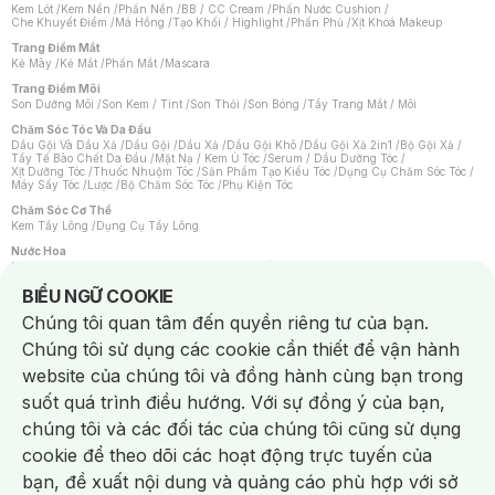
Kem Lót
/
Kem Nền
/
Phấn Nền
/
BB / CC Cream
/
Phấn Nước Cushion
/
Che Khuyết Điểm
/
Má Hồng
/
Tạo Khối / Highlight
/
Phấn Phủ
/
Xịt Khoá Makeup
Trang Điểm Mắt
Kẻ Mày
/
Kẻ Mắt
/
Phấn Mắt
/
Mascara
Trang Điểm Môi
Son Dưỡng Môi
/
Son Kem / Tint
/
Son Thỏi
/
Son Bóng
/
Tẩy Trang Mắt / Môi
Chăm Sóc Tóc Và Da Đầu
Dầu Gội Và Dầu Xả
/
Dầu Gội
/
Dầu Xả
/
Dầu Gội Khô
/
Dầu Gội Xả 2in1
/
Bộ Gội Xả
/
Tẩy Tế Bào Chết Da Đầu
/
Mặt Nạ / Kem Ủ Tóc
/
Serum / Dầu Dưỡng Tóc
/
Xịt Dưỡng Tóc
/
Thuốc Nhuộm Tóc
/
Sản Phẩm Tạo Kiểu Tóc
/
Dụng Cụ Chăm Sóc Tóc
/
Máy Sấy Tóc
/
Lược
/
Bộ Chăm Sóc Tóc
/
Phụ Kiện Tóc
Chăm Sóc Cơ Thể
Kem Tẩy Lông
/
Dụng Cụ Tẩy Lông
Nước Hoa
Nước Hoa Nữ
/
Nước Hoa Nam
/
Nước Hoa Cao Cấp
/
Xịt Thơm Toàn Thân
/
Nước Hoa Vùng Kín
Notice about cookies usage
BIỂU NGỮ COOKIE
Chăm Sóc Cá Nhân
Chúng tôi quan tâm đến quyền riêng tư của bạn.
Chống Muỗi
/
Khẩu Trang
/
Máy Massage
/
Mặt Nạ Xông Hơi
/
Nước Rửa Tay
/
Sản Phẩm Chăm Sóc Khác
/
Bàn Chải Đánh Răng
/
Bàn Chải Điện
/
Chúng tôi sử dụng các cookie cần thiết để vận hành
Hỗ Trợ Trắng Răng
/
Kem Đánh Răng
/
Máy Tăm Nước
/
Nước Súc Miệng
/
Tăm / Chỉ Nha Khoa
/
Xịt Thơm Miệng
/
Dung Dịch Vệ Sinh
/
Dưỡng Vùng Kín
/
website của chúng tôi và đồng hành cùng bạn trong
Khăn Ướt Vệ Sinh Vùng Kín
/
Băng Vệ Sinh
/
Tampon
/
Bọt Cạo Râu
/
Dao Cạo Râu
/
Máy Cạo Râu
suốt quá trình điều hướng. Với sự đồng ý của bạn,
Vấn Đề Về Da
chúng tôi và các đối tác của chúng tôi cũng sử dụng
Da Dầu / Lỗ Chân Lông To
/
Da Khô / Mất Nước
/
Da Lão Hóa
/
Da Mụn
/
Da Nhạy Cảm / Kích Ứng
/
Da Xỉn Màu
/
Thâm / Nám / Tàn Nhang
/
cookie để theo dõi các hoạt động trực tuyến của
Quầng Thâm & Bọng Mắt
/
Sẹo
/
Viêm Da Cơ Địa
bạn, đề xuất nội dung và quảng cáo phù hợp với sở
Dụng Cụ / Phụ Kiện Chăm Sóc Da