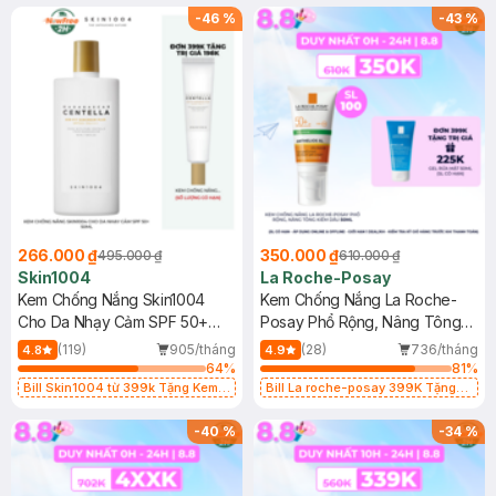
25ml (SL Có Hạn)
-
46
%
-
43
%
266.000 ₫
350.000 ₫
495.000 ₫
610.000 ₫
Skin1004
La Roche-Posay
Kem Chống Nắng Skin1004
Kem Chống Nắng La Roche-
Cho Da Nhạy Cảm SPF 50+
Posay Phổ Rộng, Nâng Tông
50ml
Kiềm Dầu 50ml
(119)
905/tháng
(28)
736/tháng
4.8
4.9
64
%
81
%
Bill Skin1004 từ 399k Tặng Kem
Bill La roche-posay 399K Tặng
Chống Nắng Cho Da Nhạy Cảm
Gel rửa mặt da dầu nhạy cảm 50ml
SPF 50+ 20ml (SL Có Hạn)
(SL có hạn)
-
40
%
-
34
%