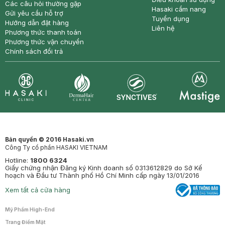
Các câu hỏi thường gặp
Hasaki cẩm nang
Gửi yêu cầu hỗ trợ
Tuyển dụng
Hướng dẫn đặt hàng
Liên hệ
Phương thức thanh toán
Phương thức vận chuyển
Chính sách đổi trả
Synctives
Clinic
Dermahair
Mastige
Bản quyền © 2016 Hasaki.vn
Công Ty cổ phần HASAKI VIETNAM
Hotline:
1800 6324
Giấy chứng nhận Đăng ký Kinh doanh số 0313612829 do Sở Kế
hoạch và Đầu tư Thành phố Hồ Chí Minh cấp ngày 13/01/2016
Xem tất cả cửa hàng
Mỹ Phẩm High-End
Trang Điểm Mặt