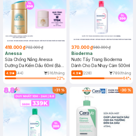
418.000 ₫
370.000 ₫
702.000 ₫
560.000 ₫
Anessa
Bioderma
Sữa Chống Nắng Anessa
Nước Tẩy Trang Bioderma
Dưỡng Da Kiềm Dầu 60ml (Bản
Dành Cho Da Nhạy Cảm 500ml
Mới)
(44)
516/tháng
(228)
789/tháng
4.9
4.9
22
%
64
%
-
31
%
-
30
%