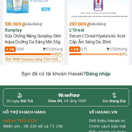
130.000 ₫
297.000 ₫
234.000 ₫
519.000 ₫
Sunplay
L'Oreal
Sữa Chống Nắng Sunplay Skin
Serum L'Oreal Hyaluronic Acid
Aqua Dưỡng Da Sáng Mịn 55g
Cấp Ẩm Sáng Da 30ml
(108)
531/tháng
(27)
279/tháng
4.9
4.9
92
%
24
%
Bill 199K Sunplay tặng Tinh Chất
Chống Nắng 7g trị giá 30K (SL có
hạn)
Bạn đã có tài khoản Hasaki?
Đăng nhập
return
nowfree
price
HỖ TRỢ KHÁCH HÀNG
VỀ HASAKI.VN
Hotline:
1800 6324
Giới thiệu Hasaki.vn
(Miễn phí , 08-22h kể cả T7, CN)
Chính sách bảo mật
Điều khoản sử dụng