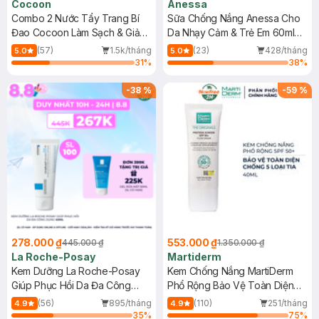
Cocoon
Anessa
Combo 2 Nước Tẩy Trang Bí
Sữa Chống Nắng Anessa Cho
Đao Cocoon Làm Sạch & Giảm
Da Nhạy Cảm & Trẻ Em 60ml
Dầu 500ml
(Mới)
(57)
1.5k/tháng
(23)
428/tháng
5.0
5.0
31
%
38
%
-
38
%
-
59
%
278.000 ₫
553.000 ₫
445.000 ₫
1.350.000 ₫
La Roche-Posay
Martiderm
Kem Dưỡng La Roche-Posay
Kem Chống Nắng MartiDerm
Giúp Phục Hồi Da Đa Công
Phổ Rộng Bảo Vệ Toàn Diện
Dụng 40ml
40ml
(56)
895/tháng
(110)
251/tháng
4.9
4.9
35
%
75
%