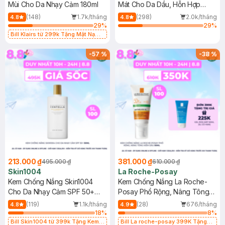
Mùi Cho Da Nhạy Cảm 180ml
Mát Cho Da Dầu, Hỗn Hợp
400ml
(148)
1.7k/tháng
(298)
2.0k/tháng
4.8
4.8
29
%
29
%
Bill Klairs từ 299k Tặng Mặt Nạ
Làm Dịu Da & Kiểm Soát Dầu Nhờn
25ml (SL Có Hạn)
-
57
%
-
38
%
213.000 ₫
381.000 ₫
495.000 ₫
610.000 ₫
Skin1004
La Roche-Posay
Kem Chống Nắng Skin1004
Kem Chống Nắng La Roche-
Cho Da Nhạy Cảm SPF 50+
Posay Phổ Rộng, Nâng Tông
50ml
Kiềm Dầu 50ml
(119)
1.1k/tháng
(28)
676/tháng
4.8
4.9
18
%
8
%
Bill Skin1004 từ 399k Tặng Kem
Bill La roche-posay 399K Tặng