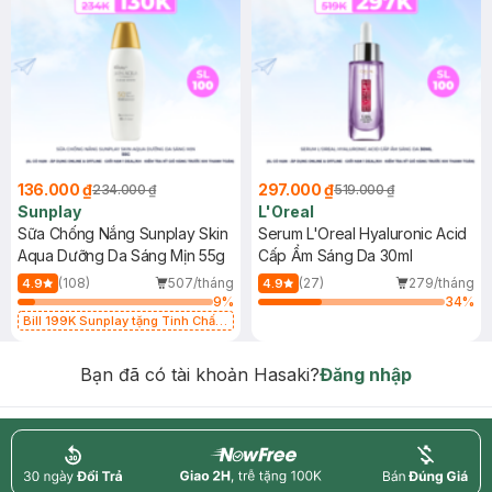
136.000 ₫
297.000 ₫
234.000 ₫
519.000 ₫
Sunplay
L'Oreal
Sữa Chống Nắng Sunplay Skin
Serum L'Oreal Hyaluronic Acid
Aqua Dưỡng Da Sáng Mịn 55g
Cấp Ẩm Sáng Da 30ml
(108)
507/tháng
(27)
279/tháng
4.9
4.9
9
%
34
%
Bill 199K Sunplay tặng Tinh Chất
Chống Nắng 7g trị giá 30K (SL có
hạn)
Bạn đã có tài khoản Hasaki?
Đăng nhập