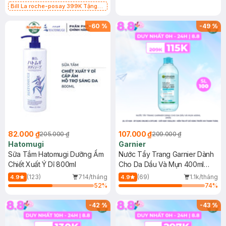
Bill La roche-posay 399K Tặng
Gel rửa mặt da dầu nhạy cảm 50ml
(SL có hạn)
-
60
%
-
49
%
82.000 ₫
107.000 ₫
205.000 ₫
209.000 ₫
Hatomugi
Garnier
Sữa Tắm Hatomugi Dưỡng Ẩm
Nước Tẩy Trang Garnier Dành
Chiết Xuất Ý Dĩ 800ml
Cho Da Dầu Và Mụn 400ml
(Mới)
(123)
714/tháng
(69)
1.1k/tháng
4.9
4.9
52
%
74
%
-
42
%
-
43
%