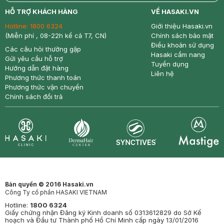
return
nowfree
price
HỖ TRỢ KHÁCH HÀNG
VỀ HASAKI.VN
Hotline:
1800 6324
Giới thiệu Hasaki.vn
(Miễn phí , 08-22h kể cả T7, CN)
Chính sách bảo mật
Điều khoản sử dụng
Các câu hỏi thường gặp
Hasaki cẩm nang
Gửi yêu cầu hỗ trợ
Tuyển dụng
Hướng dẫn đặt hàng
Liên hệ
Phương thức thanh toán
Phương thức vận chuyển
Chính sách đổi trả
Synctives
Clinic
Dermahair
Mastige
Bản quyền © 2016 Hasaki.vn
Công Ty cổ phần HASAKI VIETNAM
Hotline:
1800 6324
Giấy chứng nhận Đăng ký Kinh doanh số 0313612829 do Sở Kế
hoạch và Đầu tư Thành phố Hồ Chí Minh cấp ngày 13/01/2016