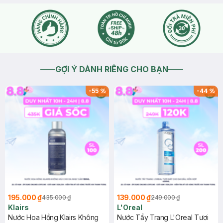
GỢI Ý DÀNH RIÊNG CHO BẠN
-
55
%
-
44
%
195.000 ₫
139.000 ₫
435.000 ₫
249.000 ₫
Klairs
L'Oreal
Nước Hoa Hồng Klairs Không
Nước Tẩy Trang L'Oreal Tươi