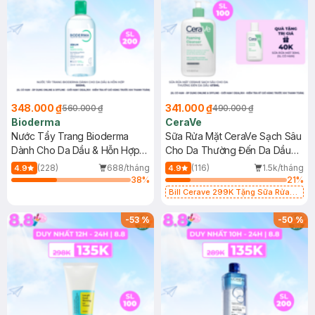
348.000 ₫
341.000 ₫
560.000 ₫
490.000 ₫
Bioderma
CeraVe
Nước Tẩy Trang Bioderma
Sữa Rửa Mặt CeraVe Sạch Sâu
Dành Cho Da Dầu & Hỗn Hợp
Cho Da Thường Đến Da Dầu
500ml
473ml
(228)
688/tháng
(116)
1.5k/tháng
4.9
4.9
38
%
21
%
Bill Cerave 299K Tặng Sữa Rửa
Mặt Cerave 30ml (SL có hạn)
-
53
%
-
50
%