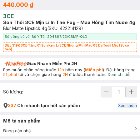
440.000 ₫
3CE
Son Thỏi 3CE Mịn Lì In The Fog - Màu Hồng Tím Nude 4g
Blur Matte Lipstick 4g
(SKU:
422214129
)
Số công bố với Bộ Y Tế : 204887/23/CBMP-QLD
BILL 319K 3CE Tặng 01 Son Kem Lì 3CE Nhung Mịn Màu 03 Daffodil 1.5g (SL có
hạn)
Giao Nhanh Miễn Phí 2H
Bạn muốn nhận hàng trước
12h
hôm nay (
Miễn phí
). Đặt hàng trong
51 phút
tới và chọn giao hàng
2H
ở bước thanh toán.
Xem chi tiết
Số lượng:
337
Chi nhánh tạm hết sản phẩm
Xem thêm
Mô tả sản phẩm
Đang cập nhật