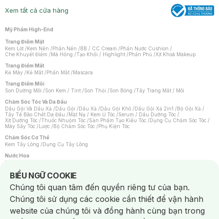
Xem tất cả cửa hàng
Mỹ Phẩm High-End
Trang Điểm Mặt
Kem Lót
/
Kem Nền
/
Phấn Nền
/
BB / CC Cream
/
Phấn Nước Cushion
/
Che Khuyết Điểm
/
Má Hồng
/
Tạo Khối / Highlight
/
Phấn Phủ
/
Xịt Khoá Makeup
Trang Điểm Mắt
Kẻ Mày
/
Kẻ Mắt
/
Phấn Mắt
/
Mascara
Trang Điểm Môi
Son Dưỡng Môi
/
Son Kem / Tint
/
Son Thỏi
/
Son Bóng
/
Tẩy Trang Mắt / Môi
Chăm Sóc Tóc Và Da Đầu
Dầu Gội Và Dầu Xả
/
Dầu Gội
/
Dầu Xả
/
Dầu Gội Khô
/
Dầu Gội Xả 2in1
/
Bộ Gội Xả
/
Tẩy Tế Bào Chết Da Đầu
/
Mặt Nạ / Kem Ủ Tóc
/
Serum / Dầu Dưỡng Tóc
/
Xịt Dưỡng Tóc
/
Thuốc Nhuộm Tóc
/
Sản Phẩm Tạo Kiểu Tóc
/
Dụng Cụ Chăm Sóc Tóc
/
Máy Sấy Tóc
/
Lược
/
Bộ Chăm Sóc Tóc
/
Phụ Kiện Tóc
Chăm Sóc Cơ Thể
Kem Tẩy Lông
/
Dụng Cụ Tẩy Lông
Nước Hoa
Nước Hoa Nữ
/
Nước Hoa Nam
/
Nước Hoa Cao Cấp
/
Xịt Thơm Toàn Thân
/
Nước Hoa Vùng Kín
Notice about cookies usage
BIỂU NGỮ COOKIE
Chăm Sóc Cá Nhân
Chúng tôi quan tâm đến quyền riêng tư của bạn.
Chống Muỗi
/
Khẩu Trang
/
Máy Massage
/
Mặt Nạ Xông Hơi
/
Nước Rửa Tay
/
Sản Phẩm Chăm Sóc Khác
/
Bàn Chải Đánh Răng
/
Bàn Chải Điện
/
Chúng tôi sử dụng các cookie cần thiết để vận hành
Hỗ Trợ Trắng Răng
/
Kem Đánh Răng
/
Máy Tăm Nước
/
Nước Súc Miệng
/
Tăm / Chỉ Nha Khoa
/
Xịt Thơm Miệng
/
Dung Dịch Vệ Sinh
/
Dưỡng Vùng Kín
/
website của chúng tôi và đồng hành cùng bạn trong
Khăn Ướt Vệ Sinh Vùng Kín
/
Băng Vệ Sinh
/
Tampon
/
Bọt Cạo Râu
/
Dao Cạo Râu
/
Máy Cạo Râu