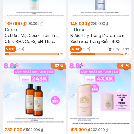
139.000 ₫
145.000 ₫
298.000 ₫
289.000 ₫
Cosrx
L'Oreal
Gel Rửa Mặt Cosrx Tràm Trà,
Nước Tẩy Trang L'Oreal Làm
0.5% BHA Có Độ pH Thấp
Sạch Sâu Trang Điểm 400ml
150ml
(173)
(298)
916/tháng
5.0
4.8
8
%
49
%
-
57
%
-
41
%
252.000 ₫
413.000 ₫
590.000 ₫
702.000 ₫