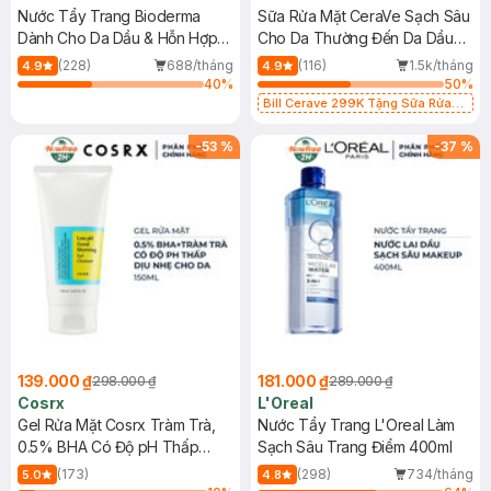
Nước Tẩy Trang Bioderma
Sữa Rửa Mặt CeraVe Sạch Sâu
Dành Cho Da Dầu & Hỗn Hợp
Cho Da Thường Đến Da Dầu
500ml
473ml
(228)
688/tháng
(116)
1.5k/tháng
4.9
4.9
40
%
50
%
Bill Cerave 299K Tặng Sữa Rửa
Mặt Cerave 30ml (SL có hạn)
-
53
%
-
37
%
139.000 ₫
181.000 ₫
298.000 ₫
289.000 ₫
Cosrx
L'Oreal
Gel Rửa Mặt Cosrx Tràm Trà,
Nước Tẩy Trang L'Oreal Làm
0.5% BHA Có Độ pH Thấp
Sạch Sâu Trang Điểm 400ml
150ml
(173)
(298)
734/tháng
5.0
4.8