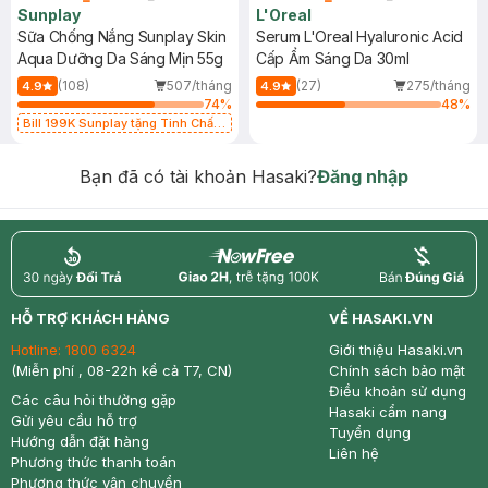
Sunplay
L'Oreal
Sữa Chống Nắng Sunplay Skin
Serum L'Oreal Hyaluronic Acid
Aqua Dưỡng Da Sáng Mịn 55g
Cấp Ẩm Sáng Da 30ml
(108)
507/tháng
(27)
275/tháng
4.9
4.9
74
%
48
%
Bill 199K Sunplay tặng Tinh Chất
Chống Nắng 7g trị giá 30K (SL có
hạn)
Bạn đã có tài khoản Hasaki?
Đăng nhập
return
nowfree
price
HỖ TRỢ KHÁCH HÀNG
VỀ HASAKI.VN
Hotline:
1800 6324
Giới thiệu Hasaki.vn
(Miễn phí , 08-22h kể cả T7, CN)
Chính sách bảo mật
Điều khoản sử dụng
Các câu hỏi thường gặp
Hasaki cẩm nang
Gửi yêu cầu hỗ trợ
Tuyển dụng
Hướng dẫn đặt hàng
Liên hệ
Phương thức thanh toán
Phương thức vận chuyển