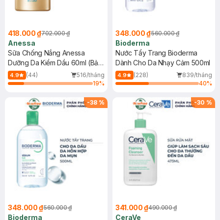
418.000 ₫
348.000 ₫
702.000 ₫
560.000 ₫
Anessa
Bioderma
Sữa Chống Nắng Anessa
Nước Tẩy Trang Bioderma
Dưỡng Da Kiềm Dầu 60ml (Bản
Dành Cho Da Nhạy Cảm 500ml
Mới)
(44)
516/tháng
(228)
839/tháng
4.9
4.9
19
%
40
%
-
38
%
-
30
%
348.000 ₫
341.000 ₫
560.000 ₫
490.000 ₫
Bioderma
CeraVe