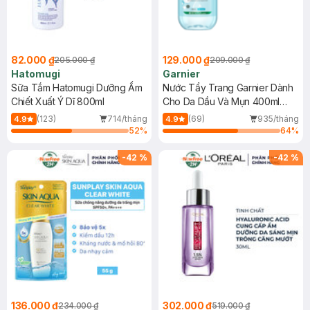
82.000 ₫
129.000 ₫
205.000 ₫
209.000 ₫
Hatomugi
Garnier
Sữa Tắm Hatomugi Dưỡng Ẩm
Nước Tẩy Trang Garnier Dành
Chiết Xuất Ý Dĩ 800ml
Cho Da Dầu Và Mụn 400ml
(Mới)
(123)
714/tháng
(69)
935/tháng
4.9
4.9
52
%
64
%
-
42
%
-
42
%
136.000 ₫
302.000 ₫
234.000 ₫
519.000 ₫