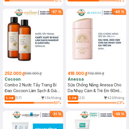
10
%
64
%
-
57
%
-
40
%
252.000 ₫
418.000 ₫
590.000 ₫
702.000 ₫
Cocoon
Anessa
Combo 2 Nước Tẩy Trang Bí
Sữa Chống Nắng Anessa Cho
Đao Cocoon Làm Sạch & Giảm
Da Nhạy Cảm & Trẻ Em 60ml
Dầu 500ml
(Mới)
(57)
1.5k/tháng
(23)
423/tháng
5.0
5.0
60
%
23
%
-
31
%
-
55
%