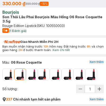
330.000 ₫
390.000 ₫
-
15
%
Bourjois
Son Thỏi Lâu Phai Bourjois Màu Hồng 06 Rose Coquette
3.5g
Rouge Edition Lipstick
(SKU:
100550003
)
5
(
1
Đánh giá)
Start Icon
Giao Nhanh Miễn Phí 2H
Bạn muốn nhận hàng trước
10h
hôm nay. Đặt hàng trước
8h
và chọn
giao hàng
2H
ở bước thanh toán.
Xem chi tiết
Xem thêm
Màu
:
06 Rose Coquette
Số lượng:
337
Chi nhánh tạm hết sản phẩm
Xem thêm