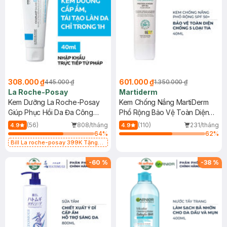
308.000 ₫
601.000 ₫
445.000 ₫
1.350.000 ₫
La Roche-Posay
Martiderm
Kem Dưỡng La Roche-Posay
Kem Chống Nắng MartiDerm
Giúp Phục Hồi Da Đa Công
Phổ Rộng Bảo Vệ Toàn Diện
Dụng 40ml
40ml
(56)
808/tháng
(110)
231/tháng
4.9
4.9
64
%
62
%
Bill La roche-posay 399K Tặng
Gel rửa mặt da dầu nhạy cảm 50ml
(SL có hạn)
-
60
%
-
38
%