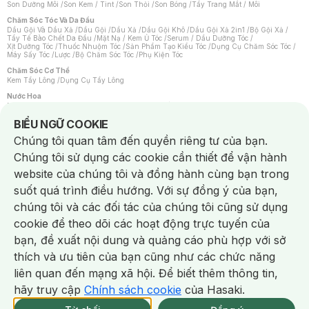
Son Dưỡng Môi
/
Son Kem / Tint
/
Son Thỏi
/
Son Bóng
/
Tẩy Trang Mắt / Môi
Chăm Sóc Tóc Và Da Đầu
Dầu Gội Và Dầu Xả
/
Dầu Gội
/
Dầu Xả
/
Dầu Gội Khô
/
Dầu Gội Xả 2in1
/
Bộ Gội Xả
/
Tẩy Tế Bào Chết Da Đầu
/
Mặt Nạ / Kem Ủ Tóc
/
Serum / Dầu Dưỡng Tóc
/
Xịt Dưỡng Tóc
/
Thuốc Nhuộm Tóc
/
Sản Phẩm Tạo Kiểu Tóc
/
Dụng Cụ Chăm Sóc Tóc
/
Máy Sấy Tóc
/
Lược
/
Bộ Chăm Sóc Tóc
/
Phụ Kiện Tóc
Chăm Sóc Cơ Thể
Kem Tẩy Lông
/
Dụng Cụ Tẩy Lông
Nước Hoa
Nước Hoa Nữ
/
Nước Hoa Nam
/
Nước Hoa Cao Cấp
/
Xịt Thơm Toàn Thân
/
Nước Hoa Vùng Kín
Notice about cookies usage
BIỂU NGỮ COOKIE
Chăm Sóc Cá Nhân
Chúng tôi quan tâm đến quyền riêng tư của bạn.
Chống Muỗi
/
Khẩu Trang
/
Máy Massage
/
Mặt Nạ Xông Hơi
/
Nước Rửa Tay
/
Sản Phẩm Chăm Sóc Khác
/
Bàn Chải Đánh Răng
/
Bàn Chải Điện
/
Chúng tôi sử dụng các cookie cần thiết để vận hành
Hỗ Trợ Trắng Răng
/
Kem Đánh Răng
/
Máy Tăm Nước
/
Nước Súc Miệng
/
Tăm / Chỉ Nha Khoa
/
Xịt Thơm Miệng
/
Dung Dịch Vệ Sinh
/
Dưỡng Vùng Kín
/
website của chúng tôi và đồng hành cùng bạn trong
Khăn Ướt Vệ Sinh Vùng Kín
/
Băng Vệ Sinh
/
Tampon
/
Bọt Cạo Râu
/
Dao Cạo Râu
/
Máy Cạo Râu
suốt quá trình điều hướng. Với sự đồng ý của bạn,
Vấn Đề Về Da
chúng tôi và các đối tác của chúng tôi cũng sử dụng
Da Dầu / Lỗ Chân Lông To
/
Da Khô / Mất Nước
/
Da Lão Hóa
/
Da Mụn
/
Da Nhạy Cảm / Kích Ứng
/
Da Xỉn Màu
/
Thâm / Nám / Tàn Nhang
/
cookie để theo dõi các hoạt động trực tuyến của
Quầng Thâm & Bọng Mắt
/
Sẹo
/
Viêm Da Cơ Địa
bạn, đề xuất nội dung và quảng cáo phù hợp với sở
Dụng Cụ / Phụ Kiện Chăm Sóc Da
Chat i
Bông Tẩy Trang
/
Khăn Lau Mặt Khô
/
Dụng Cụ / Máy Rửa Mặt
/
Máy Chăm Sóc Da
/
thích và ưu tiên của bạn cũng như các chức năng
Dụng Cụ Chăm Sóc Khác
liên quan đến mạng xã hội. Để biết thêm thông tin,
hãy truy cập
Chính sách cookie
của Hasaki.