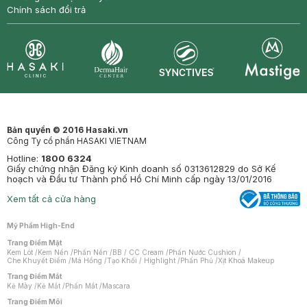
Chính sách đổi trả
Synctives
Clinic
Dermahair
Mastige
Bản quyền © 2016 Hasaki.vn
Công Ty cổ phần HASAKI VIETNAM
Hotline:
1800 6324
Giấy chứng nhận Đăng ký Kinh doanh số 0313612829 do Sở Kế
hoạch và Đầu tư Thành phố Hồ Chí Minh cấp ngày 13/01/2016
Xem tất cả cửa hàng
Mỹ Phẩm High-End
Trang Điểm Mặt
Kem Lót
/
Kem Nền
/
Phấn Nền
/
BB / CC Cream
/
Phấn Nước Cushion
/
Che Khuyết Điểm
/
Má Hồng
/
Tạo Khối / Highlight
/
Phấn Phủ
/
Xịt Khoá Makeup
Trang Điểm Mắt
Kẻ Mày
/
Kẻ Mắt
/
Phấn Mắt
/
Mascara
Trang Điểm Môi