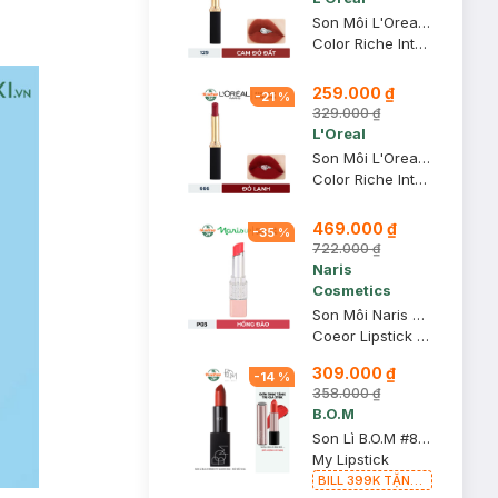
Son Môi L'Oreal Mịn Lì 129 I Lead - Cam Đỏ Đất 1.7g
Color Riche Intense Volume Matte
259.000 ₫
-
21
%
329.000 ₫
L'Oreal
Son Môi L'Oreal Mịn Lì Căng Mướt 666 I Win - Đỏ Lạnh 1.7g
Color Riche Intense Volume Matte
469.000 ₫
-
35
%
722.000 ₫
Naris
Cosmetics
Son Môi Naris Cosmetics Coeor P03 Hồng Đào 3.2g
Coeor Lipstick P03
309.000 ₫
-
14
%
358.000 ₫
B.O.M
Son Lì B.O.M #808 My Warm Red - Đỏ Đất 3.5g
My Lipstick
BILL 399K TẶNG
Son Lì B.O.M 802