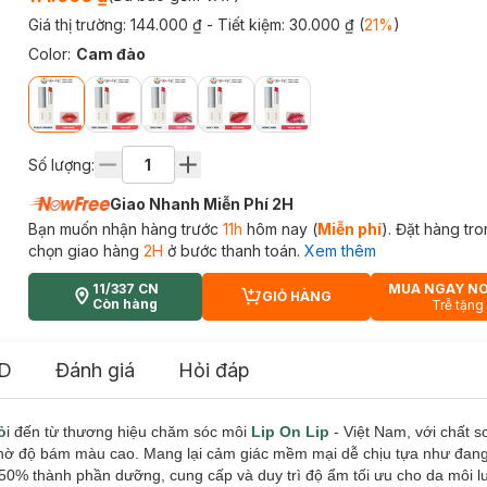
Giá thị trường:
144.000 ₫
- Tiết kiệm:
30.000 ₫
(
21
%
)
Color
:
Cam đào
Số lượng:
Giao Nhanh Miễn Phí 2H
Bạn muốn nhận hàng trước
11h
hôm nay (
Miễn phí
). Đặt hàng tr
chọn giao hàng
2H
ở bước thanh toán.
Xem thêm
11/337 CN
MUA NGAY N
GIỎ HÀNG
CART PLUS ICON
Còn hàng
Trễ tặng
D
Đánh giá
Hỏi đáp
ỏ
i đến từ thương hiệu chăm sóc môi
Lip On Lip
- Việt Nam, với chất s
nhờ độ bám màu cao. Mang lại cảm giác mềm mại dễ chịu tựa như đan
0% thành phần dưỡng, cung cấp và duy trì độ ẩm tối ưu cho da môi 