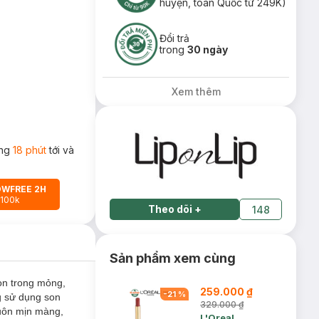
huyện, toàn Quốc từ 249K)
Đổi trả
trong
30 ngày
Xem thêm
ong
18 phút
tới và
OWFREE 2H
 100k
Theo dõi
+
148
Sản phẩm xem cùng
on trong mỏng,
259.000 ₫
-
21
%
g sử dụng son
329.000 ₫
luôn mịn màng,
L'Oreal