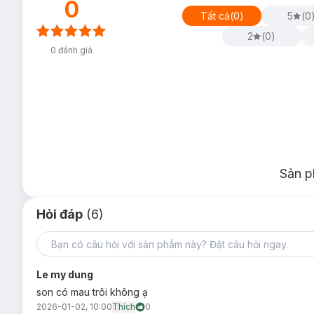
0
Tất cả
(
0
)
5
(
0
2
(
0
)
0
đánh giá
Sản p
Hỏi đáp
(6)
Le my dung
son có mau trôi không ạ
2026-01-02, 10:00
Thích
0