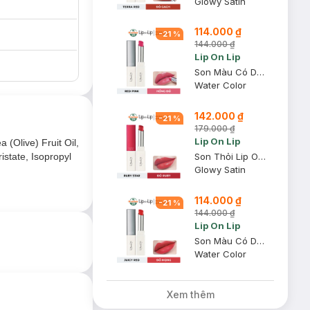
Glowy Satin
114.000 ₫
-
21
%
144.000 ₫
Lip On Lip
Son Màu Có Dưỡng Lip On Lip Màu Hồng Đỏ Red Pink 2.2g
Water Color
142.000 ₫
-
21
%
179.000 ₫
Lip On Lip
(Olive) Fruit Oil,
istate, Isopropyl
Son Thỏi Lip On Lip Dưỡng Môi Ruby Star - Đỏ Ruby 2.2g
Glowy Satin
114.000 ₫
-
21
%
144.000 ₫
Lip On Lip
Son Màu Có Dưỡng Lip On Lip Màu Đỏ Mọng Juicy Red 2.2g
Water Color
Xem thêm