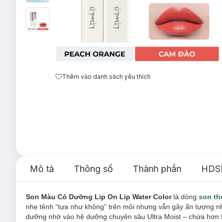
Thêm vào danh sách yêu thích
Mô tả
Thông số
Thành phần
HDS
Son Màu Có Dưỡng Lip On Lip Water Color
là dòng
son th
nhẹ tênh “tựa như không” trên môi nhưng vẫn gây ấn tượng 
dưỡng nhờ vào hệ dưỡng chuyên sâu Ultra Moist – chứa hơn 5