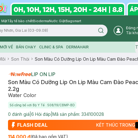
 Mặt
Tẩy tế bào chết
Bioderma
Nước Giặt
Bagsmart
Đăng 
Search icon
Tài kh
T
MỚI VỀ
BÁN CHẠY
CLINIC & SPA
DERMAHAIR
Môi
Son Thỏi
Son Màu Có Dưỡng Lip On Lip Màu Cam Đào Peac
LIP ON LIP
Son Màu Có Dưỡng Lip On Lip Màu Cam Đào Pea
2.2g
Water Color
Số công bố với Bộ Y Tế : 508/19/CBMP-BD
0
đánh giá
|
6
Hỏi đáp
|
Mã sản phẩm:
334100028
KẾT THÚC TRONG
114.000 ₫
(Đã bao gồm VAT)