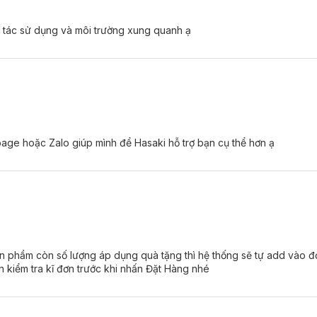
o tác sử dụng và môi trường xung quanh ạ
ge hoặc Zalo giúp mình để Hasaki hỗ trợ bạn cụ thể hơn ạ
ản phẩm còn số lượng áp dụng quà tặng thì hệ thống sẽ tự add vào đ
 kiểm tra kĩ đơn trước khi nhấn Đặt Hàng nhé
:
hần dưỡng, giúp cung cấp và duy trì độ ẩm thực sự tối ưu cho môi.