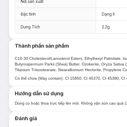
Nơi sản xuất
Hiện dòng
Son Lip On Lip Water Color 2.2g
đã có mặt tại
Ha
Màu Hồng Đỏ - Red Pink
Đặc tính
Dạng lì
Màu Cam Đỏ - Red Orange
Dung Tích
2.2g
Màu Đỏ Mọng - Juicy Red
Màu Hồng Mận - Plum Pink
Thành phần sản phẩm
Màu Cam Đào - Peach Orange
C10-30 Cholesterol/Lanosterol Esters, Ethylhexyl Palmitate, Is
Butyrospermum Parkii (Shea) Butter, Ozokerite, Oryza Sativa (R
Titanium Triisostearate, Stearalkonium Hectorite, Propylene C
Có thể chứa (May contain): CI 15850, CI 45370, CI 45380, CI
Hướng dẫn sử dụng
Dùng cọ hoặc thoa trực tiếp lên môi. Không vặn son cao quá 1
Đánh giá