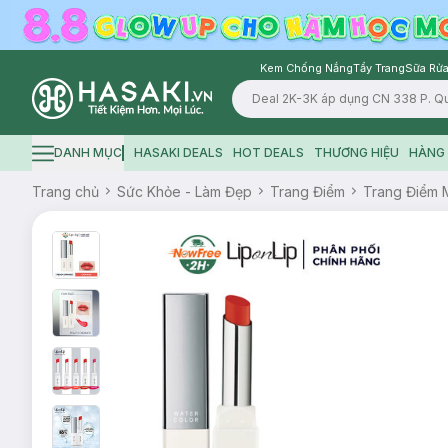
Kem Chống Nắng
Tẩy Trang
Sữa Rửa
Logo
DANH MỤC
HASAKI DEALS
HOT DEALS
THƯƠNG HIỆU
HÀNG 
Hamburger icon
Trang chủ
Sức Khỏe - Làm Đẹp
Trang Điểm
Trang Điểm 