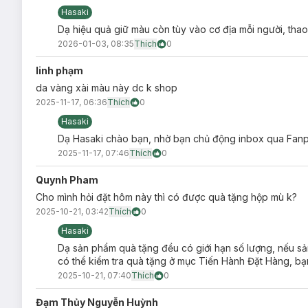
Hasaki
Dạ hiệu quả giữ màu còn tùy vào cơ địa mỗi người, tha
2026-01-03, 08:35
Thích
0
linh phạm
da vàng xài màu này dc k shop
2025-11-17, 06:36
Thích
0
Hasaki
Dạ Hasaki chào bạn, nhờ bạn chủ động inbox qua Fanpa
2025-11-17, 07:46
Thích
0
Quynh Pham
Cho mình hỏi đặt hôm này thì có được quà tặng hộp mù k?
2025-10-21, 03:42
Thích
0
Hasaki
Dạ sản phẩm quà tặng đều có giới hạn số lượng, nếu s
có thể kiểm tra quà tặng ở mục Tiến Hành Đặt Hàng, bạn
Ưu thế nổi bật của Son Lip On Lip Water Color
2025-10-21, 07:40
Thích
0
Thiết kế vỏ son hiện đại, đơn giản nhưng cực kỳ tinh tế.
Đạm Thủy Nguyễn Huỳnh
Hệ dưỡng chuyên sâu
Ultra Moist
chứa đến 50% thành p