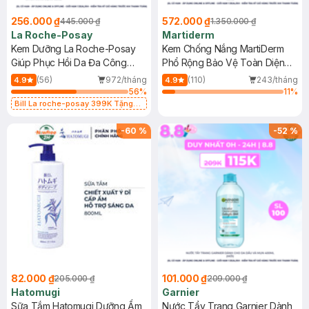
256.000 ₫
572.000 ₫
445.000 ₫
1.350.000 ₫
La Roche-Posay
Martiderm
Kem Dưỡng La Roche-Posay
Kem Chống Nắng MartiDerm
Giúp Phục Hồi Da Đa Công
Phổ Rộng Bảo Vệ Toàn Diện
Dụng 40ml
40ml
(56)
972/tháng
(110)
243/tháng
4.9
4.9
56
%
11
%
Bill La roche-posay 399K Tặng
Gel rửa mặt da dầu nhạy cảm 50ml
(SL có hạn)
-
60
%
-
52
%
82.000 ₫
101.000 ₫
205.000 ₫
209.000 ₫
Hatomugi
Garnier
Sữa Tắm Hatomugi Dưỡng Ẩm
Nước Tẩy Trang Garnier Dành