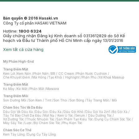
Bản quyền © 2016 Hasaki.vn
Công Ty cổ phần HASAKI VIETNAM
Hotline:
1800 6324
Giấy chứng nhận Đăng ký Kinh doanh số 0313612829 do Sở Kế
hoạch và Đầu tư Thành phố Hồ Chí Minh cấp ngày 13/01/2016
Xem tất cả cửa hàng
Mỹ Phẩm High-End
Trang Điểm Mặt
Kem Lót
/
Kem Nền
/
Phấn Nền
/
BB / CC Cream
/
Phấn Nước Cushion
/
Che Khuyết Điểm
/
Má Hồng
/
Tạo Khối / Highlight
/
Phấn Phủ
/
Xịt Khoá Makeup
Trang Điểm Mắt
Kẻ Mày
/
Kẻ Mắt
/
Phấn Mắt
/
Mascara
Trang Điểm Môi
Son Dưỡng Môi
/
Son Kem / Tint
/
Son Thỏi
/
Son Bóng
/
Tẩy Trang Mắt / Môi
Chăm Sóc Tóc Và Da Đầu
Dầu Gội Và Dầu Xả
/
Dầu Gội
/
Dầu Xả
/
Dầu Gội Khô
/
Dầu Gội Xả 2in1
/
Bộ Gội Xả
/
Tẩy Tế Bào Chết Da Đầu
/
Mặt Nạ / Kem Ủ Tóc
/
Serum / Dầu Dưỡng Tóc
/
Xịt Dưỡng Tóc
/
Thuốc Nhuộm Tóc
/
Sản Phẩm Tạo Kiểu Tóc
/
Dụng Cụ Chăm Sóc Tóc
/
Máy Sấy Tóc
/
Lược
/
Bộ Chăm Sóc Tóc
/
Phụ Kiện Tóc
Chăm Sóc Cơ Thể
Kem Tẩy Lông
/
Dụng Cụ Tẩy Lông