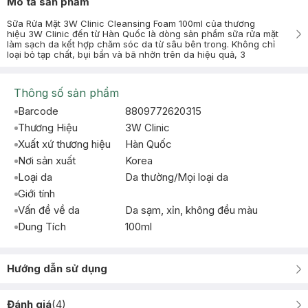
Mô tả sản phẩm
Sữa Rửa Mặt 3W Clinic Cleansing Foam 100ml của thương
hiệu 3W Clinic đến từ Hàn Quốc là dòng sản phẩm sữa rửa mặt
làm sạch da kết hợp chăm sóc da từ sâu bên trong. Không chỉ
loại bỏ tạp chất, bụi bẩn và bã nhờn trên da hiệu quả, 3
Thông số sản phẩm
Barcode
8809772620315
Thương Hiệu
3W Clinic
Xuất xứ thương hiệu
Hàn Quốc
Nơi sản xuất
Korea
Loại da
Da thường/Mọi loại da
Giới tính
Vấn đề về da
Da sạm, xỉn, không đều màu
Dung Tích
100ml
Hướng dẫn sử dụng
Đánh giá
(
4
)