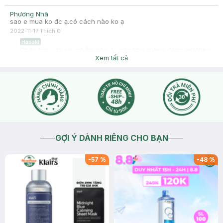
Phương Nhã
sao e mua ko đc ạ.có cách nào ko ạ
2022-11-17
Thích
0
Hasaki
Chào bạn, dạ sản phẩm này do các kho online đóng gói theo
địa chỉ của bạn đang tạm hết, chỉ còn số lượng ít tại chi
Xem tất cả
nhánh tỉnh ngoại thành khác nên không áp dụng giao hàng
các khu vực khác không áp dụng giao hàng nữa, bạn thông
cảm đặt lại sau nhé
2022-11-17
Thích
0
GỢI Ý DÀNH RIÊNG CHO BẠN
-
57
%
-
48
%