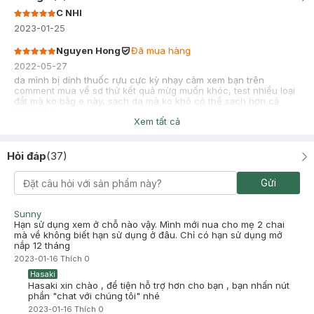
C NHI
2023-01-25
Nguyen Hong
Đã mua hàng
2022-05-27
da mình bị dính thuốc rựu cực kỳ nhạy cảm xem bạn trên
comment mua về sd thử kết quả mừg muốn khóc, test nhiều loại
đắt mà ko bằg e này, sạch da mà ko khô có thể sạch hơn cả
hadalabo
Xem tất cả
Hỏi đáp
(
37
)
Gửi
Sunny
Hạn sử dụng xem ở chỗ nào vậy. Mình mới nua cho mẹ 2 chai
mà về không biết hạn sử dụng ở đâu. Chỉ có hạn sử dụng mở
nắp 12 tháng
2023-01-16
Thích
0
Hasaki
Hasaki xin chào , để tiện hỗ trợ hơn cho bạn , bạn nhấn nút
phần "chat với chúng tôi" nhé
2023-01-16
Thích
0