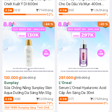
Chiết Xuất Ý Dĩ 800ml
Cho Da Dầu Và Mụn 400ml
(Mới)
(123)
714/tháng
(69)
1.2k/tháng
4.9
4.9
52
%
9
%
-
44
%
-
43
%
130.000 ₫
297.000 ₫
234.000 ₫
519.000 ₫
Sunplay
L'Oreal
Sữa Chống Nắng Sunplay Skin
Serum L'Oreal Hyaluronic Acid
Aqua Dưỡng Da Sáng Mịn 55g
Cấp Ẩm Sáng Da 30ml
(108)
531/tháng
(27)
279/tháng
4.9
4.9
79
%
3
%
Bill 199K Sunplay tặng Tinh Chất
Chống Nắng 7g trị giá 30K (SL có