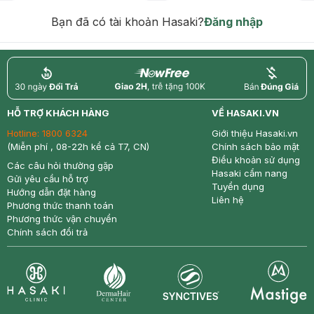
hạn)
Bạn đã có tài khoản Hasaki?
Đăng nhập
return
nowfree
price
HỖ TRỢ KHÁCH HÀNG
VỀ HASAKI.VN
Hotline:
1800 6324
Giới thiệu Hasaki.vn
(Miễn phí , 08-22h kể cả T7, CN)
Chính sách bảo mật
Điều khoản sử dụng
Các câu hỏi thường gặp
Hasaki cẩm nang
Gửi yêu cầu hỗ trợ
Tuyển dụng
Hướng dẫn đặt hàng
Liên hệ
Phương thức thanh toán
Phương thức vận chuyển
Chính sách đổi trả
Synctives
Clinic
Dermahair
Mastige