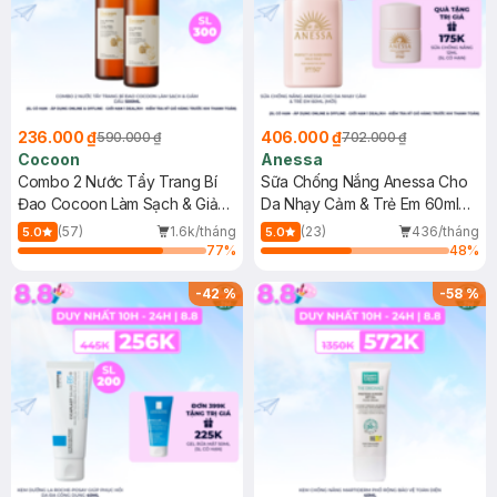
236.000 ₫
406.000 ₫
590.000 ₫
702.000 ₫
Cocoon
Anessa
Combo 2 Nước Tẩy Trang Bí
Sữa Chống Nắng Anessa Cho
Đao Cocoon Làm Sạch & Giảm
Da Nhạy Cảm & Trẻ Em 60ml
Dầu 500ml
(Mới)
(57)
1.6k/tháng
(23)
436/tháng
5.0
5.0
77
%
48
%
-
42
%
-
58
%