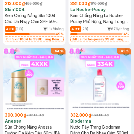
213.000 ₫
381.000 ₫
495.000 ₫
610.000 ₫
Skin1004
La Roche-Posay
Kem Chống Nắng Skin1004
Kem Chống Nắng La Roche-
Cho Da Nhạy Cảm SPF 50+
Posay Phổ Rộng, Nâng Tông
50ml
Kiềm Dầu 50ml
(119)
1.1k/tháng
(28)
676/tháng
4.8
4.9
49
%
14
%
Bill Skin1004 từ 399k Tặng Kem
Bill La roche-posay 399K Tặng
Chống Nắng Cho Da Nhạy Cảm
Gel rửa mặt da dầu nhạy cảm 50ml
SPF 50+ 20ml (SL Có Hạn)
(SL có hạn)
-
44
%
-
41
%
390.000 ₫
332.000 ₫
702.000 ₫
560.000 ₫
Anessa
Bioderma
Sữa Chống Nắng Anessa
Nước Tẩy Trang Bioderma
Dưỡng Da Kiềm Dầu 60ml (Bản
Dành Cho Da Nhạy Cảm 500ml