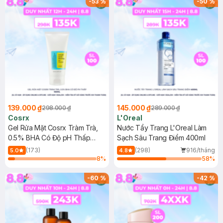
-
53
%
-
50
%
139.000 ₫
145.000 ₫
298.000 ₫
289.000 ₫
Cosrx
L'Oreal
Gel Rửa Mặt Cosrx Tràm Trà,
Nước Tẩy Trang L'Oreal Làm
0.5% BHA Có Độ pH Thấp
Sạch Sâu Trang Điểm 400ml
150ml
(173)
(298)
916/tháng
5.0
4.8
8
%
58
%
-
60
%
-
42
%