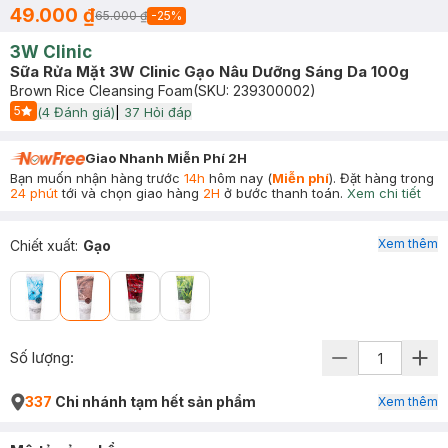
49.000 ₫
65.000 ₫
-
25
%
3W Clinic
Sữa Rửa Mặt 3W Clinic Gạo Nâu Dưỡng Sáng Da 100g
Brown Rice Cleansing Foam
(SKU:
239300002
)
5
(
4
Đánh giá)
|
37
Hỏi đáp
Start Icon
Giao Nhanh Miễn Phí 2H
Bạn muốn nhận hàng trước
14h
hôm nay (
Miễn phí
). Đặt hàng trong
24 phút
tới và chọn giao hàng
2H
ở bước thanh toán.
Xem chi tiết
Xem thêm
Chiết xuất
:
Gạo
Số lượng:
337
Chi nhánh tạm hết sản phẩm
Xem thêm