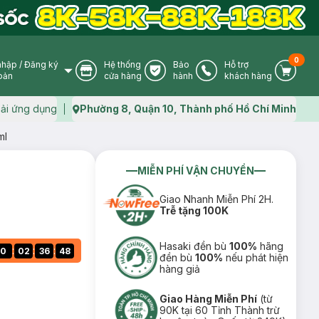
0
nhập
/
Đăng ký
Hệ thống
Bảo
Hỗ trợ
User Icon
Store Icon
Warranty Icon
Phone Icon
Cart I
oản
cửa hàng
hành
khách hàng
ải ứng dụng
Phường 8, Quận 10, Thành phố Hồ Chí Minh
Map icon
ml
MIỄN PHÍ VẬN CHUYỂN
Giao Nhanh Miễn Phí 2H.
Trễ tặng 100K
Hasaki đền bù
100%
hãng
:
:
:
0
02
36
47
đền bù
100%
nếu phát hiện
hàng giả
Giao Hàng Miễn Phí
(từ
90K tại 60 Tỉnh Thành trừ