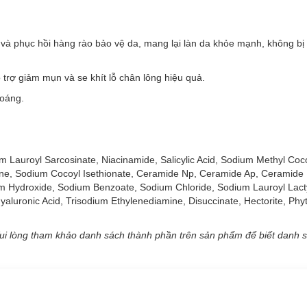
và phục hồi hàng rào bảo vệ da, mang lại làn da khỏe mạnh, không bị
 trợ giảm mụn và se khít lỗ chân lông hiệu quả.
hoáng.
 phù hợp với loại da nào?
m Lauroyl Sarcosinate, Niacinamide, Salicylic Acid, Sodium Methyl Coc
sh Control Cleanser:
ctone, Sodium Cocoyl Isethionate, Ceramide Np, Ceramide Ap, Ceramid
um Hydroxide, Sodium Benzoate, Sodium Chloride, Sodium Lauroyl Lacty
yaluronic Acid, Trisodium Ethylenediamine, Disuccinate, Hectorite, Phy
sh Control Cleanser:
ui lòng tham khảo danh sách thành phần trên sản phẩm để biết danh 
à phục hồi hàng rào bảo vệ da, mang lại làn da khỏe mạnh, không bị 
trợ giảm mụn và se khít lỗ chân lông hiệu quả.
oáng.