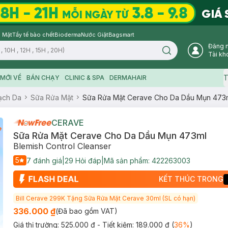
 Mặt
Tẩy tế bào chết
Bioderma
Nước Giặt
Bagsmart
Đăng 
Search icon
Tài kh
T
MỚI VỀ
BÁN CHẠY
CLINIC & SPA
DERMAHAIR
ạch Da
Sữa Rửa Mặt
Sữa Rửa Mặt Cerave Cho Da Dầu Mụn 473
CERAVE
Sữa Rửa Mặt Cerave Cho Da Dầu Mụn 473ml
Blemish Control Cleanser
5
7
đánh giá
|
29
Hỏi đáp
|
Mã sản phẩm:
422263003
KẾT THÚC TRONG
Bill Cerave 299K Tặng Sữa Rửa Mặt Cerave 30ml (SL có hạn)
336.000 ₫
(Đã bao gồm VAT)
Giá thị trường:
525.000 ₫
- Tiết kiệm:
189.000 ₫
(
36
%
)