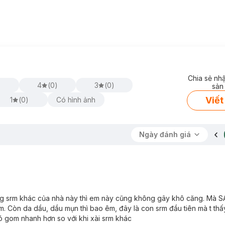
góp phần hình thành mụn.
 nhờn.
Chia sẻ nh
)
4
(
0
)
3
(
0
)
sản
Viết
1
(
0
)
Có hình ảnh
Ngày đánh giá
 srm khác của nhà này thì em này cũng không gây khô căng. Mà SA 
 Còn da dầu, dầu mụn thì bao êm, đây là con srm đầu tiên mà t thấy
ó gom nhanh hơn so với khi xài srm khác