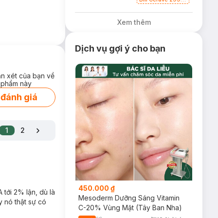
Tặng Sữa Rửa
Mặt Cerave 30ml
Xem thêm
(SL có hạn)
Dịch vụ gợi ý cho bạn
ận xét của bạn về
 phẩm này
 đánh giá
1
2
450.000 ₫
tới 2% lận, dù là
Mesoderm Dưỡng Sáng Vitamin
 nó thật sự có
C-20% Vùng Mặt (Tây Ban Nha)