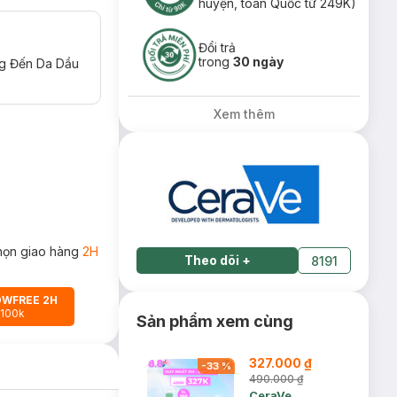
huyện, toàn Quốc từ 249K)
Đổi trả
trong
30 ngày
ng Đến Da Dầu
Xem thêm
họn giao hàng
2H
Theo dõi
+
8191
OWFREE 2H
 100k
Sản phẩm xem cùng
327.000 ₫
-
33
%
490.000 ₫
CeraVe