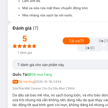
Làm ướt da.
Niacinamide
hỗ trợ làm dịu da, thu nhỏ lỗ chân lông.
Mát xa sữa rửa mặt theo chuyển động tròn.
Nhẹ nhàng tẩy tế bào chết gây bít tắc lỗ chân lông và 
Nhẹ nhàng rửa sạch lại với nước.
Giảm sự xuất hiện của mụn đầu đen và mụn.
Đánh giá
(
7
)
Mang lại làn da dễ chịu, tươi mới và khỏe mạnh.
Công thức chứa công nghệ hấp thụ dầu giúp giảm bóng
5
Tất cả
(
7
)
5
(
7
2
(
0
)
7
đánh giá
7
đánh giá cho sản phẩm này
Quốc Tài
Đã mua hàng
|
5
Rất hài lòng
2025-10-18, 03:54
Sữa Rửa Mặt Cerave Cho Da Dầu Mụn 236ml
Da dầu sài bao mê nha, nó sạch bong luôn, và như bào dòng
sửa trôi nhưng mà vẫn không nên dùng nếu da quá nhạy cảm.
tác động tới quá trình gom còi mụn, không đáng kể nhưng c