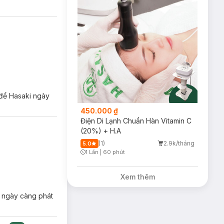
 để Hasaki ngày
450.000 ₫
Điện Di Lạnh Chuẩn Hàn Vitamin C
(20%) + H.A
(1)
2.9k/tháng
5.0
1 Lần
|
60 phút
Timer Gray Icon
Xem thêm
i ngày càng phát