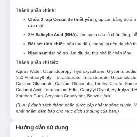
Thành phần chính:
Chứa 3 loại Ceramide thiết yếu:
giúp cân bằng độ ẩm 
rửa mặt.
2% Salicylic Acid (BHA):
làm sạch sâu lỗ chân lông, hỗ
Đất sét tinh khiết:
hấp thụ dầu, mang lại nền da khô t
Niacinamide:
hỗ trợ làm dịu da, thu nhỏ lỗ chân lông.
Sữa Rửa Mặt Cerave Blemish Control Cleanser
Thành phần chi tiết:
Sản phẩm thích hợp cho da thường đến dầu.
Aqua / Water, Ocamidopropyl Hydroxysultaine, Glycerin, Sodiu
Đối tượng sử dụng Sữa Rửa Mặt Cerave Blemi
150 Pentaerythrityl, Tetrastearate, Tetrastearate, Gluconola
Calcium Gluconate, Calcium Gluconate, Triethyl Citrate, Sodi
Da dầu thừa - lỗ chân lông to
Coconut Acid, Tetrasodium Edta, Caprylyl Glycol, Hydrolyzed H
Da mụn
hoặc dễ nổi mụn
Xanthan Gum, Acrylates Copolymer, Benzoic Acid
Ưu thế nổi bật của Sữa Rửa Mặt Cerave Blemi
(*Lưu ý danh sách thành phần được cập nhật thường xuyên. V
nhất nhằm đảm bảo cho mục đích sử dụng của bạn.)
Chứa 3 loại Ceramide thiết yếu
giúp cân bằng độ ẩm v
rửa mặt.
Hướng dẫn sử dụng
2% Salicylic Acid (BHA)
làm sạch sâu lỗ chân lông, hỗ 
Đất sét tinh khiết
hấp thụ dầu, mang lại nền da khô th