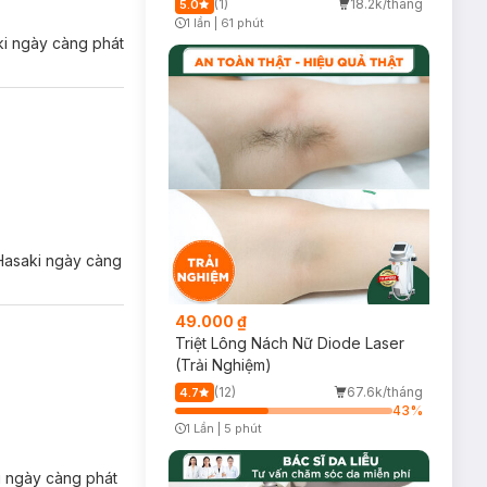
(1)
18.2k/tháng
5.0
1 lần
|
61 phút
Timer Gray Icon
ki ngày càng phát
 Hasaki ngày càng
49.000 ₫
Triệt Lông Nách Nữ Diode Laser
(Trải Nghiệm)
(12)
67.6k/tháng
4.7
43
%
1 Lần
|
5 phút
Timer Gray Icon
ki ngày càng phát