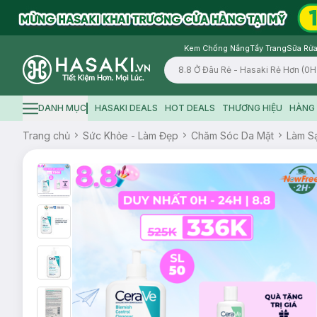
Kem Chống Nắng
Tẩy Trang
Sữa Rửa
Logo
DANH MỤC
HASAKI DEALS
HOT DEALS
THƯƠNG HIỆU
HÀNG 
Hamburger icon
Trang chủ
Sức Khỏe - Làm Đẹp
Chăm Sóc Da Mặt
Làm S