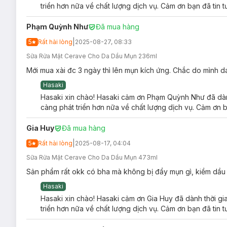
triển hơn nữa về chất lượng dịch vụ. Cảm ơn bạn đã tin 
Phạm Quỳnh Như
Đã mua hàng
|
5
Rất hài lòng
2025-08-27, 08:33
Sữa Rửa Mặt Cerave Cho Da Dầu Mụn 236ml
Mới mua xài đc 3 ngày thì lên mụn kích ứng. Chắc do mình da 
Hasaki
Hasaki xin chào! Hasaki cảm ơn Phạm Quỳnh Như đã dành
càng phát triển hơn nữa về chất lượng dịch vụ. Cảm ơn b
Gia Huy
Đã mua hàng
|
5
Rất hài lòng
2025-08-17, 04:04
Sữa Rửa Mặt Cerave Cho Da Dầu Mụn 473ml
Sản phẩm rất okk có bha mà không bị đẩy mụn gì, kiềm dầu khá
Hasaki
Hasaki xin chào! Hasaki cảm ơn Gia Huy đã dành thời gi
triển hơn nữa về chất lượng dịch vụ. Cảm ơn bạn đã tin 