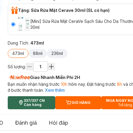
Tặng: Sữa Rửa Mặt Cerave 30ml (SL có hạn)
[Mini] Sữa Rửa Mặt CeraVe Sạch Sâu Cho Da Thườ
30ml
Dung Tích
:
473ml
473ml
88ml
236ml
Số lượng:
Giao Nhanh Miễn Phí 2H
Bạn muốn nhận hàng trước
10h
hôm nay. Đặt hàng trước
8h
và c
ở bước thanh toán.
Xem thêm
337/337 CN
MUA NGAY N
GIỎ HÀNG
CART PLUS ICON
Còn hàng
Trễ tặng
D
Đánh giá
Hỏi đáp