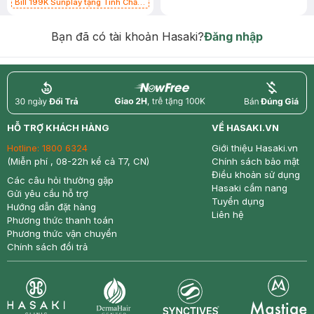
Bill 199K Sunplay tặng Tinh Chất
Chống Nắng 7g trị giá 30K (SL có
hạn)
Bạn đã có tài khoản Hasaki?
Đăng nhập
return
nowfree
price
HỖ TRỢ KHÁCH HÀNG
VỀ HASAKI.VN
Hotline:
1800 6324
Giới thiệu Hasaki.vn
(Miễn phí , 08-22h kể cả T7, CN)
Chính sách bảo mật
Điều khoản sử dụng
Các câu hỏi thường gặp
Hasaki cẩm nang
Gửi yêu cầu hỗ trợ
Tuyển dụng
Hướng dẫn đặt hàng
Liên hệ
Phương thức thanh toán
Phương thức vận chuyển
Chính sách đổi trả