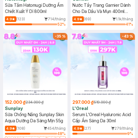
Sữa Tắm Hatomugi Dưỡng Ẩm
Nước Tẩy Trang Garnier Dành
Chiết Xuất Ý Dĩ 800ml
Cho Da Dầu Và Mụn 400ml
(Mới)
(123)
714/tháng
(69)
1.1k/tháng
4.9
4.9
52
%
41
%
-
35
%
-
43
%
152.000 ₫
297.000 ₫
234.000 ₫
519.000 ₫
Sunplay
L'Oreal
Sữa Chống Nắng Sunplay Skin
Serum L'Oreal Hyaluronic Acid
Aqua Dưỡng Da Sáng Mịn 55g
Cấp Ẩm Sáng Da 30ml
(108)
454/tháng
(27)
279/tháng
4.9
4.9
48
%
9
%