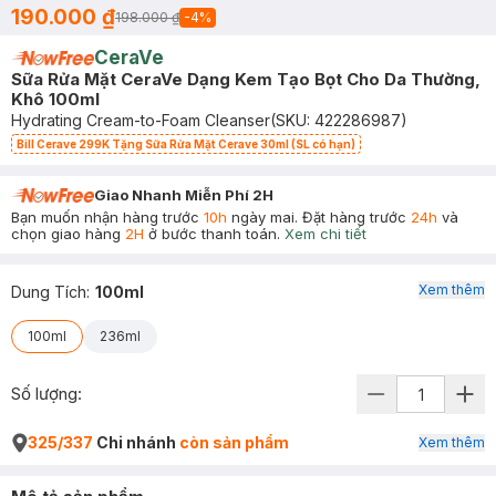
190.000 ₫
198.000 ₫
-
4
%
CeraVe
Sữa Rửa Mặt CeraVe Dạng Kem Tạo Bọt Cho Da Thường,
Khô 100ml
Hydrating Cream-to-Foam Cleanser
(SKU:
422286987
)
Bill Cerave 299K Tặng Sữa Rửa Mặt Cerave 30ml (SL có hạn)
Giao Nhanh Miễn Phí 2H
Bạn muốn nhận hàng trước
10h
ngày mai. Đặt hàng trước
24h
và
chọn giao hàng
2H
ở bước thanh toán.
Xem chi tiết
Xem thêm
Dung Tích
:
100ml
100ml
236ml
Số lượng:
325/337
Chi nhánh
còn sản phẩm
Xem thêm