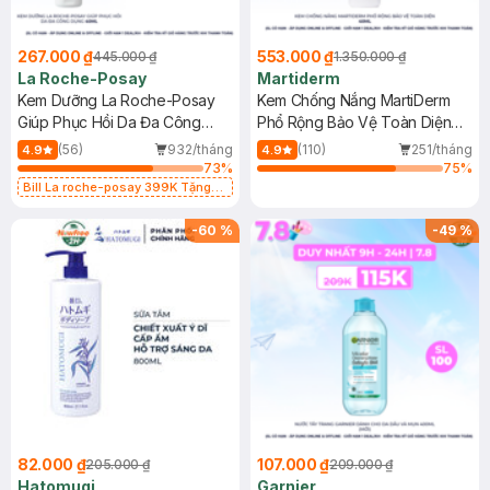
267.000 ₫
553.000 ₫
445.000 ₫
1.350.000 ₫
La Roche-Posay
Martiderm
Kem Dưỡng La Roche-Posay
Kem Chống Nắng MartiDerm
Giúp Phục Hồi Da Đa Công
Phổ Rộng Bảo Vệ Toàn Diện
Dụng 40ml
40ml
(56)
932/tháng
(110)
251/tháng
4.9
4.9
73
%
75
%
Bill La roche-posay 399K Tặng
Gel rửa mặt da dầu nhạy cảm 50ml
(SL có hạn)
-
60
%
-
49
%
82.000 ₫
107.000 ₫
205.000 ₫
209.000 ₫
Hatomugi
Garnier