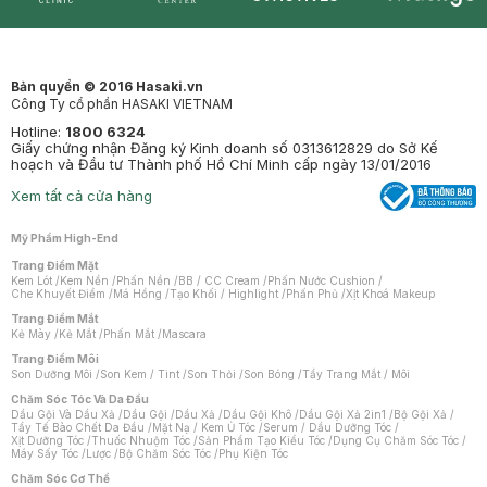
Synctives
Clinic
Dermahair
Mastige
Bản quyền © 2016 Hasaki.vn
Công Ty cổ phần HASAKI VIETNAM
Hotline:
1800 6324
Giấy chứng nhận Đăng ký Kinh doanh số 0313612829 do Sở Kế
hoạch và Đầu tư Thành phố Hồ Chí Minh cấp ngày 13/01/2016
Xem tất cả cửa hàng
Mỹ Phẩm High-End
Trang Điểm Mặt
Kem Lót
/
Kem Nền
/
Phấn Nền
/
BB / CC Cream
/
Phấn Nước Cushion
/
Che Khuyết Điểm
/
Má Hồng
/
Tạo Khối / Highlight
/
Phấn Phủ
/
Xịt Khoá Makeup
Trang Điểm Mắt
Kẻ Mày
/
Kẻ Mắt
/
Phấn Mắt
/
Mascara
Trang Điểm Môi
Son Dưỡng Môi
/
Son Kem / Tint
/
Son Thỏi
/
Son Bóng
/
Tẩy Trang Mắt / Môi
Chăm Sóc Tóc Và Da Đầu
Dầu Gội Và Dầu Xả
/
Dầu Gội
/
Dầu Xả
/
Dầu Gội Khô
/
Dầu Gội Xả 2in1
/
Bộ Gội Xả
/
Tẩy Tế Bào Chết Da Đầu
/
Mặt Nạ / Kem Ủ Tóc
/
Serum / Dầu Dưỡng Tóc
/
Xịt Dưỡng Tóc
/
Thuốc Nhuộm Tóc
/
Sản Phẩm Tạo Kiểu Tóc
/
Dụng Cụ Chăm Sóc Tóc
/
Máy Sấy Tóc
/
Lược
/
Bộ Chăm Sóc Tóc
/
Phụ Kiện Tóc
Chăm Sóc Cơ Thể