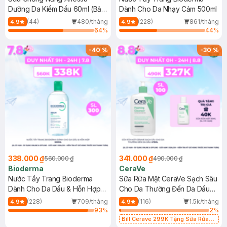
Dưỡng Da Kiềm Dầu 60ml (Bản
Dành Cho Da Nhạy Cảm 500ml
Mới)
(44)
480/tháng
(228)
861/tháng
4.9
4.9
64
%
44
%
-
40
%
-
30
%
338.000 ₫
341.000 ₫
560.000 ₫
490.000 ₫
Bioderma
CeraVe
Nước Tẩy Trang Bioderma
Sữa Rửa Mặt CeraVe Sạch Sâu
Dành Cho Da Dầu & Hỗn Hợp
Cho Da Thường Đến Da Dầu
500ml
473ml
(228)
709/tháng
(116)
1.5k/tháng
4.9
4.9
93
%
2
%
Bill Cerave 299K Tặng Sữa Rửa