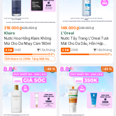
218.000 ₫
149.000 ₫
435.000 ₫
249.000 ₫
Klairs
L'Oreal
Nước Hoa Hồng Klairs Không
Nước Tẩy Trang L'Oreal Tươi
Mùi Cho Da Nhạy Cảm 180ml
Mát Cho Da Dầu, Hỗn Hợp
400ml
(148)
1.5k/tháng
(298)
1.8k/tháng
4.8
4.8
64
%
64
%
Bill Klairs từ 299k Tặng Mặt Nạ
Làm Dịu Da & Kiểm Soát Dầu Nhờn
25ml (SL Có Hạn)
-
46
%
-
43
%