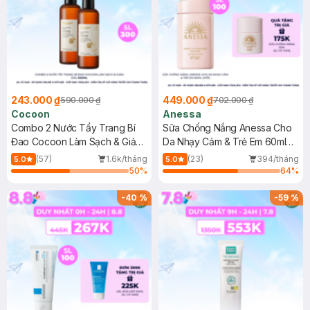
243.000 ₫
449.000 ₫
590.000 ₫
702.000 ₫
Cocoon
Anessa
Combo 2 Nước Tẩy Trang Bí
Sữa Chống Nắng Anessa Cho
Đao Cocoon Làm Sạch & Giảm
Da Nhạy Cảm & Trẻ Em 60ml
Dầu 500ml
(Mới)
(57)
1.6k/tháng
(23)
394/tháng
5.0
5.0
50
%
64
%
-
40
%
-
59
%