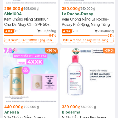
266.000 ₫
350.000 ₫
495.000 ₫
610.000 ₫
Skin1004
La Roche-Posay
Kem Chống Nắng Skin1004
Kem Chống Nắng La Roche-
Cho Da Nhạy Cảm SPF 50+
Posay Phổ Rộng, Nâng Tông
50ml
Kiềm Dầu 50ml
(119)
905/tháng
(28)
736/tháng
4.8
4.9
64
%
61
%
Bill Skin1004 từ 399k Tặng Kem
Bill La roche-posay 399K Tặng
Chống Nắng Cho Da Nhạy Cảm
Gel rửa mặt da dầu nhạy cảm 50ml
SPF 50+ 20ml (SL Có Hạn)
(SL có hạn)
-
36
%
-
39
%
449.000 ₫
339.000 ₫
702.000 ₫
560.000 ₫
Anessa
Bioderma
Sữa Chống Nắng Anessa
Nước Tẩy Trang Bioderma