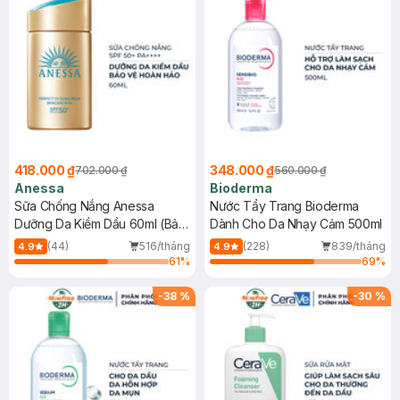
418.000 ₫
348.000 ₫
702.000 ₫
560.000 ₫
Anessa
Bioderma
Sữa Chống Nắng Anessa
Nước Tẩy Trang Bioderma
Dưỡng Da Kiềm Dầu 60ml (Bản
Dành Cho Da Nhạy Cảm 500ml
Mới)
(44)
516/tháng
(228)
839/tháng
4.9
4.9
61
%
69
%
-
38
%
-
30
%