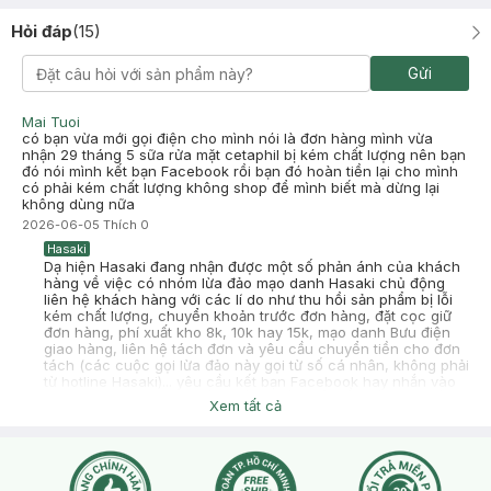
Hỏi đáp
(
15
)
Gửi
Danh Thảo
Đã mua hàng
2025-05-21
Mai Tuoi
Mình hay mua sp bên shop,mình vừa đọc báo thấy sp celtaphil
có bạn vừa mới gọi điện cho mình nói là đơn hàng mình vừa
giả qá trời,v làm cách nào kt đc hàng chính hãng ạ
nhận 29 tháng 5 sữa rửa mặt cetaphil bị kém chất lượng nên bạn
đó nói mình kết bạn Facebook rồi bạn đó hoàn tiền lại cho mình
-
2025-05-21
Hasaki
có phải kém chất lượng không shop để mình biết mà dừng lại
Hasaki xin chào! Hasaki cảm ơn Danh Thảo đã dành thời gian
không dùng nữa
đánh giá. Sự hài lòng của khách hàng là động lực to lớn để
2026-06-05
Thích
0
Hasaki ngày càng phát triển hơn nữa về chất lượng dịch vụ.
Cảm ơn bạn đã tin tưởng và mua sắm tại Hasaki!
Hasaki
Dạ hiện Hasaki đang nhận được một số phản ánh của khách
hàng về việc có nhóm lừa đảo mạo danh Hasaki chủ động
liên hệ khách hàng với các lí do như thu hồi sản phẩm bị lỗi
kém chất lượng, chuyển khoản trước đơn hàng, đặt cọc giữ
đơn hàng, phí xuất kho 8k, 10k hay 15k, mạo danh Bưu điện
giao hàng, liên hệ tách đơn và yêu cầu chuyển tiền cho đơn
tách (các cuộc gọi lừa đảo này gọi từ số cá nhân, không phải
từ hotline Hasaki)... yêu cầu kết bạn Facebook hay nhắn vào
link lạ làm theo hướng dẫn. ĐÂY TOÀN BỘ ĐỀU LÀ KỊCH BẢN
Xem tất cả
CỦA LỪA ĐẢO! Để phòng tránh tình trạng này, quý khách
hàng vui lòng lưu ý: 1. Đối với đơn COD (thanh toán khi nhận
hàng), quý khách TUYỆT ĐỐI KHÔNG CHUYỂN KHOẢN
TRƯỚC MỘT PHẦN HOẶC TOÀN BỘ GIÁ TRỊ ĐƠN HÀNG KHI
CHƯA NHẬN ĐƯỢC HÀNG VÀ KIỂM TRA HÀNG. 2. Đối với đơn