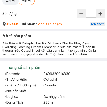
473ml
236ml
Số lượng:
312/339
Chi nhánh
còn sản phẩm
Xem thêm
Mô tả sản phẩm
Sữa Rửa Mặt Cetaphil Tạo Bọt Dịu Lành Cho Da Nhạy Cảm
Hydrating Foaming Cream Cleanser là sữa rửa mặt MỚI đến từ
thương hiệu Cetaphil, với kết cấu dạng kem tạo bọt mịn giúp làm
sạch mà không gây khô da, đã được bác sĩ da liễu chứn
Thông số sản phẩm
Barcode
3499320014830
Thương Hiệu
Cetaphil
Xuất xứ thương hiệu
Canada
Nơi sản xuất
Loại da
Da nhạy cảm
Dung Tích
236ml