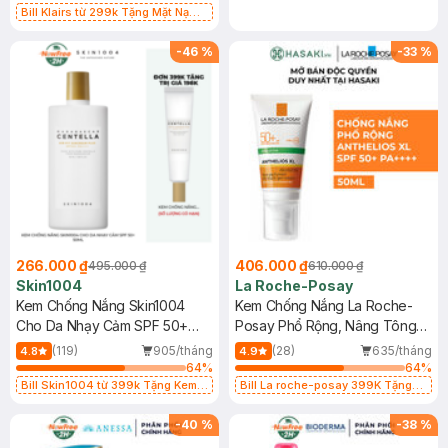
Bill Klairs từ 299k Tặng Mặt Nạ
Làm Dịu Da & Kiểm Soát Dầu Nhờn
25ml (SL Có Hạn)
-
46
%
-
33
%
266.000 ₫
406.000 ₫
495.000 ₫
610.000 ₫
Skin1004
La Roche-Posay
Kem Chống Nắng Skin1004
Kem Chống Nắng La Roche-
Cho Da Nhạy Cảm SPF 50+
Posay Phổ Rộng, Nâng Tông
50ml
Kiềm Dầu 50ml
(119)
905/tháng
(28)
635/tháng
4.8
4.9
64
%
64
%
Bill Skin1004 từ 399k Tặng Kem
Bill La roche-posay 399K Tặng
Chống Nắng Cho Da Nhạy Cảm
Gel rửa mặt da dầu nhạy cảm 50ml
SPF 50+ 20ml (SL Có Hạn)
(SL có hạn)
-
40
%
-
38
%