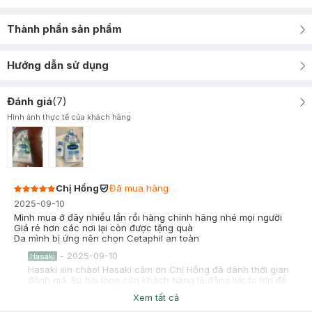
Thành phần sản phẩm
Hướng dẫn sử dụng
Đánh giá
(
7
)
Hình ảnh thực tế của khách hàng
Chị Hồng
Đã mua hàng
2025-09-10
Mình mua ở đây nhiều lần rồi hàng chính hãng nhé mọi người
Giá rẻ hơn các nơi lại còn được tặng quà
Da mình bị ứng nên chọn Cetaphil an toàn
-
2025-09-10
Hasaki
Hasaki xin chào! Hasaki cảm ơn Chị Hồng đã dành thời gian
đánh giá. Sự hài lòng của khách hàng là động lực to lớn để
Hasaki ngày càng phát triển hơn nữa về chất lượng dịch vụ.
Xem tất cả
Cảm ơn bạn đã tin tưởng và mua sắm tại Hasaki!