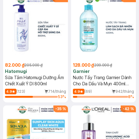
82.000 ₫
128.000 ₫
205.000 ₫
209.000 ₫
Hatomugi
Garnier
Sữa Tắm Hatomugi Dưỡng Ẩm
Nước Tẩy Trang Garnier Dành
Chiết Xuất Ý Dĩ 800ml
Cho Da Dầu Và Mụn 400ml
(Mới)
(123)
714/tháng
(69)
942/tháng
4.9
4.9
53
%
8
%
-
35
%
-
42
%