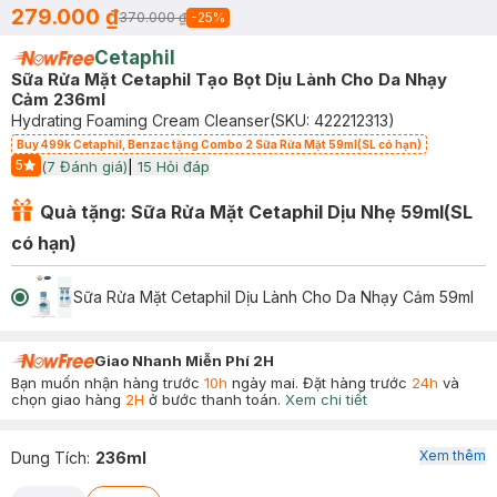
279.000 ₫
370.000 ₫
-
25
%
Cetaphil
Sữa Rửa Mặt Cetaphil Tạo Bọt Dịu Lành Cho Da Nhạy
Cảm 236ml
Hydrating Foaming Cream Cleanser
(SKU:
422212313
)
Buy 499k Cetaphil, Benzac tặng Combo 2 Sữa Rửa Mặt 59ml(SL có hạn)
5
(
7
Đánh giá)
|
15
Hỏi đáp
Start Icon
Quà tặng: Sữa Rửa Mặt Cetaphil Dịu Nhẹ 59ml(SL
có hạn)
Sữa Rửa Mặt Cetaphil Dịu Lành Cho Da Nhạy Cảm 59ml
Giao Nhanh Miễn Phí 2H
Bạn muốn nhận hàng trước
10h
ngày mai. Đặt hàng trước
24h
và
chọn giao hàng
2H
ở bước thanh toán.
Xem chi tiết
Xem thêm
Dung Tích
:
236ml