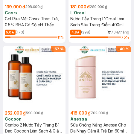
139.000 ₫
181.000 ₫
298.000 ₫
289.000 ₫
Cosrx
L'Oreal
Gel Rửa Mặt Cosrx Tràm Trà,
Nước Tẩy Trang L'Oreal Làm
0.5% BHA Có Độ pH Thấp
Sạch Sâu Trang Điểm 400ml
150ml
(173)
(298)
734/tháng
5.0
4.8
11
%
75
%
-
57
%
-
40
%
252.000 ₫
418.000 ₫
590.000 ₫
702.000 ₫
Cocoon
Anessa
Combo 2 Nước Tẩy Trang Bí
Sữa Chống Nắng Anessa Cho
Đao Cocoon Làm Sạch & Giảm
Da Nhạy Cảm & Trẻ Em 60ml