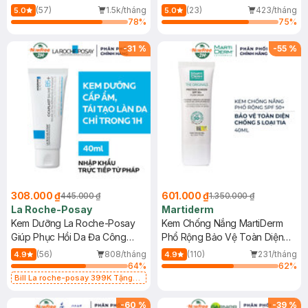
Dầu 500ml
(Mới)
(57)
1.5k/tháng
(23)
423/tháng
5.0
5.0
78
%
75
%
-
31
%
-
55
%
308.000 ₫
601.000 ₫
445.000 ₫
1.350.000 ₫
La Roche-Posay
Martiderm
Kem Dưỡng La Roche-Posay
Kem Chống Nắng MartiDerm
Giúp Phục Hồi Da Đa Công
Phổ Rộng Bảo Vệ Toàn Diện
Dụng 40ml
40ml
(56)
808/tháng
(110)
231/tháng
4.9
4.9
64
%
62
%
Bill La roche-posay 399K Tặng
Gel rửa mặt da dầu nhạy cảm 50ml
(SL có hạn)
-
60
%
-
39
%