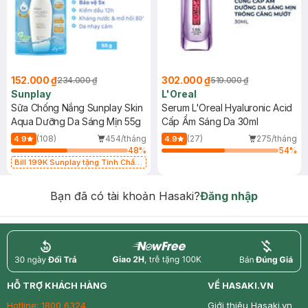
152.000 ₫
302.000 ₫
234.000 ₫
519.000 ₫
Sunplay
L'Oreal
Sữa Chống Nắng Sunplay Skin
Serum L'Oreal Hyaluronic Acid
Aqua Dưỡng Da Sáng Mịn 55g
Cấp Ẩm Sáng Da 30ml
(108)
454/tháng
(27)
275/tháng
4.9
4.9
48
%
54
%
Bill 199K Sunplay tặng Tinh Chất
Chống Nắng 7g trị giá 30K (SL có
hạn)
Bạn đã có tài khoản Hasaki?
Đăng nhập
return
nowfree
price
HỖ TRỢ KHÁCH HÀNG
VỀ HASAKI.VN
Hotline:
1800 6324
Giới thiệu Hasaki.vn