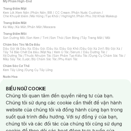
Mỹ Phẩm High-End
Trang Điểm Mặt
Kem Lót
/
Kem Nền
/
Phấn Nền
/
BB / CC Cream
/
Phấn Nước Cushion
/
Che Khuyết Điểm
/
Má Hồng
/
Tạo Khối / Highlight
/
Phấn Phủ
/
Xịt Khoá Makeup
Trang Điểm Mắt
Kẻ Mày
/
Kẻ Mắt
/
Phấn Mắt
/
Mascara
Trang Điểm Môi
Son Dưỡng Môi
/
Son Kem / Tint
/
Son Thỏi
/
Son Bóng
/
Tẩy Trang Mắt / Môi
Chăm Sóc Tóc Và Da Đầu
Dầu Gội Và Dầu Xả
/
Dầu Gội
/
Dầu Xả
/
Dầu Gội Khô
/
Dầu Gội Xả 2in1
/
Bộ Gội Xả
/
Tẩy Tế Bào Chết Da Đầu
/
Mặt Nạ / Kem Ủ Tóc
/
Serum / Dầu Dưỡng Tóc
/
Xịt Dưỡng Tóc
/
Thuốc Nhuộm Tóc
/
Sản Phẩm Tạo Kiểu Tóc
/
Dụng Cụ Chăm Sóc Tóc
/
Máy Sấy Tóc
/
Lược
/
Bộ Chăm Sóc Tóc
/
Phụ Kiện Tóc
Chăm Sóc Cơ Thể
Kem Tẩy Lông
/
Dụng Cụ Tẩy Lông
Nước Hoa
Nước Hoa Nữ
/
Nước Hoa Nam
/
Nước Hoa Cao Cấp
/
Xịt Thơm Toàn Thân
/
Nước Hoa Vùng Kín
Notice about cookies usage
BIỂU NGỮ COOKIE
Chăm Sóc Cá Nhân
Chúng tôi quan tâm đến quyền riêng tư của bạn.
Chống Muỗi
/
Khẩu Trang
/
Máy Massage
/
Mặt Nạ Xông Hơi
/
Nước Rửa Tay
/
Sản Phẩm Chăm Sóc Khác
/
Bàn Chải Đánh Răng
/
Bàn Chải Điện
/
Chúng tôi sử dụng các cookie cần thiết để vận hành
Hỗ Trợ Trắng Răng
/
Kem Đánh Răng
/
Máy Tăm Nước
/
Nước Súc Miệng
/
Tăm / Chỉ Nha Khoa
/
Xịt Thơm Miệng
/
Dung Dịch Vệ Sinh
/
Dưỡng Vùng Kín
/
website của chúng tôi và đồng hành cùng bạn trong
Khăn Ướt Vệ Sinh Vùng Kín
/
Băng Vệ Sinh
/
Tampon
/
Bọt Cạo Râu
/
Dao Cạo Râu
/
Máy Cạo Râu
suốt quá trình điều hướng. Với sự đồng ý của bạn,
Vấn Đề Về Da
chúng tôi và các đối tác của chúng tôi cũng sử dụng
Da Dầu / Lỗ Chân Lông To
/
Da Khô / Mất Nước
/
Da Lão Hóa
/
Da Mụn
/
Da Nhạy Cảm / Kích Ứng
/
Da Xỉn Màu
/
Thâm / Nám / Tàn Nhang
/
cookie để theo dõi các hoạt động trực tuyến của
Quầng Thâm & Bọng Mắt
/
Sẹo
/
Viêm Da Cơ Địa