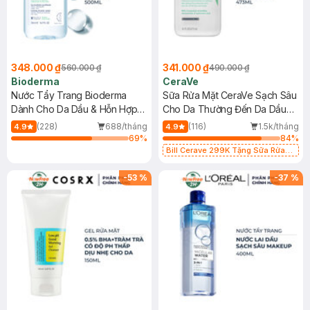
348.000 ₫
341.000 ₫
560.000 ₫
490.000 ₫
Bioderma
CeraVe
Nước Tẩy Trang Bioderma
Sữa Rửa Mặt CeraVe Sạch Sâu
Dành Cho Da Dầu & Hỗn Hợp
Cho Da Thường Đến Da Dầu
500ml
473ml
(228)
688/tháng
(116)
1.5k/tháng
4.9
4.9
69
%
84
%
Bill Cerave 299K Tặng Sữa Rửa
Mặt Cerave 30ml (SL có hạn)
-
53
%
-
37
%