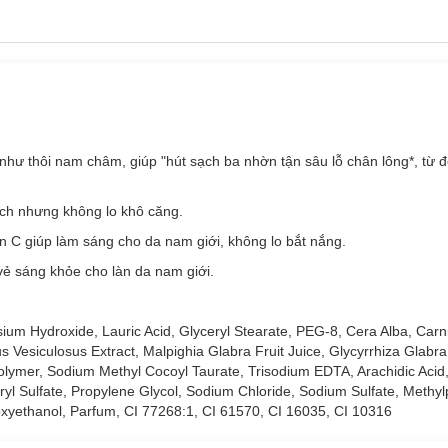
ư thôi nam châm, giúp "hút sạch ba nhờn tận sâu lỗ chân lông*, từ đ
sạch nhưng không lo khô căng.
n C giúp làm sáng cho da nam giới, không lo bắt nắng.
vẻ sáng khỏe cho làn da nam giới.
assium Hydroxide, Lauric Acid, Glyceryl Stearate, PEG-8, Cera Alba, Carni
s Vesiculosus Extract, Malpighia Glabra Fruit Juice, Glycyrrhiza Glabra
polymer, Sodium Methyl Cocoyl Taurate, Trisodium EDTA, Arachidic Acid,
yl Sulfate, Propylene Glycol, Sodium Chloride, Sodium Sulfate, Methylp
noxyethanol, Parfum, CI 77268:1, CI 61570, CI 16035, CI 10316