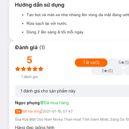
Hướng dẫn sử dụng
Tạo bọt và mát-xa nhẹ nhàng lên vùng da mặt đang ướt
Rửa sạch lại với nước.
Dùng 2 lần sáng & tối mỗi ngày.
Đánh giá
(
1
)
5
Tất cả
(
1
)
5
(
1
)
2
(
0
)
1
đánh giá
1
đánh giá cho sản phẩm này
Ngọc phụng
Đã mua hàng
|
5
Rất hài lòng
2021-01-15, 07:47
Sữa Rửa Mặt Cho Nam Nivea Than Hoạt Tính Giảm Nhờn, Sáng Da 1
Hàng đẹp giống hình