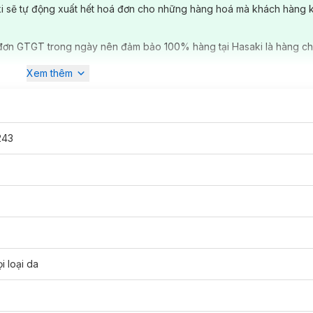
ki sẽ tự động xuất hết hoá đơn cho những hàng hoá mà khách hàng 
đơn GTGT trong ngày nên đảm bảo 100% hàng tại Hasaki là hàng ch
Xem thêm
243
Nhờn, Sáng Da
Deep White Oil Clear
đã có mặt tại
Hasaki
.
i loại da