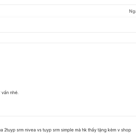
ới.
Ng
 thôi nam châm, giúp "hút sạch ba nhờn tận sâu lỗ chân lông*, từ đ
ạch nhưng không lo khô căng.
n C giúp làm sáng cho da nam giới, không lo bắt nắng.
ẻ sáng khỏe cho làn da nam giới.
ư vấn nhé.
ua 2tuyp srm nivea vs tuyp srm simple mà hk thấy tặng kèm v shop