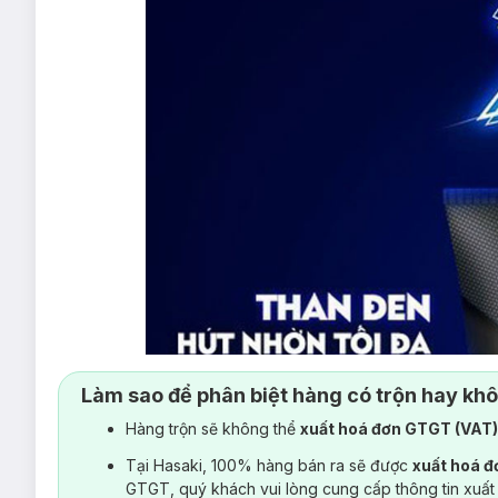
Làm sao để phân biệt hàng có trộn hay kh
Hàng trộn sẽ không thể
xuất hoá đơn GTGT (VAT
Tại Hasaki, 100% hàng bán ra sẽ được
xuất hoá 
GTGT, quý khách vui lòng cung cấp thông tin xuất