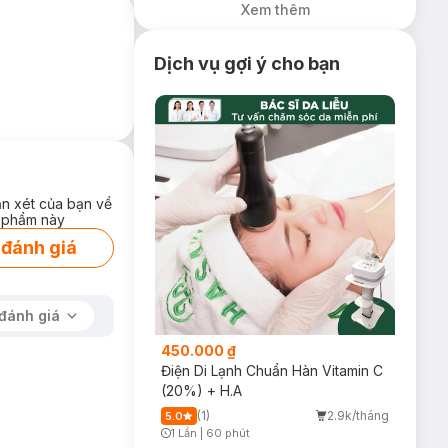
Xem thêm
Dịch vụ gợi ý cho bạn
ận xét của bạn về
 phẩm này
 đánh giá
đánh giá
450.000 ₫
Điện Di Lạnh Chuẩn Hàn Vitamin C
(20%) + H.A
(1)
2.9k/tháng
5.0
1 Lần
|
60 phút
Timer Gray Icon