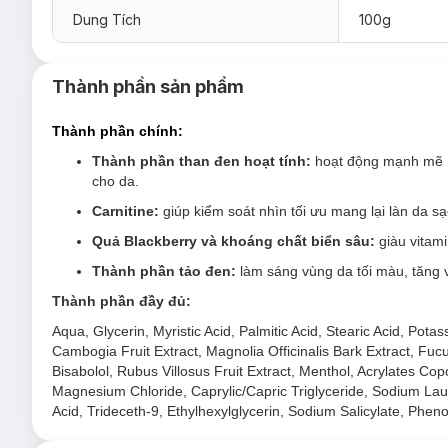
Dung Tích
100g
Mụn
đầu đen, mụn cám li ti.
Thành phần sản phẩm
Thành phần chính:
Thành phần than đen hoạt tính:
hoạt động mạnh mẽ nh
cho da.
Carnitine:
giúp kiểm soát nhìn tối ưu mang lại làn da 
Quả Blackberry và khoáng chất biển sâu:
giàu vitami
Thành phần tảo đen:
làm sáng vùng da tối màu, tăng 
Thành phần đầy đủ:
Aqua, Glycerin, Myristic Acid, Palmitic Acid, Stearic Acid, Pot
Cambogia Fruit Extract, Magnolia Officinalis Bark Extract, Fucu
Bisabolol, Rubus Villosus Fruit Extract, Menthol, Acrylates Co
Magnesium Chloride, Caprylic/Capric Triglyceride, Sodium Laur
Acid, Trideceth-9, Ethylhexylglycerin, Sodium Salicylate, Phe