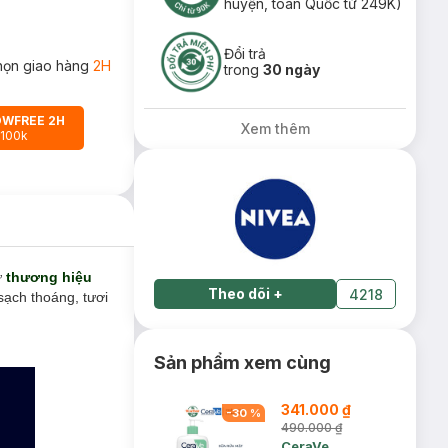
huyện, toàn Quốc từ 249K)
Đổi trả
họn giao hàng
2H
trong
30 ngày
OWFREE 2H
Xem thêm
 100k
ừ
thương hiệu
Theo dõi
+
4218
 sạch thoáng, tươi
Sản phẩm xem cùng
341.000 ₫
-
30
%
490.000 ₫
CeraVe