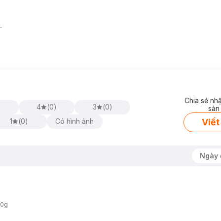
.
Chia sẻ nh
4
(
0
)
3
(
0
)
sản
Viết
1
(
0
)
Có hình ảnh
Ngày 
00g