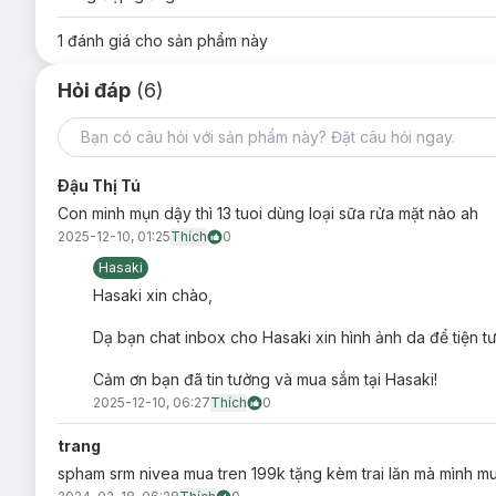
Lưu ý: Hiện Hasaki đang bán song song cả 2 mẫu cũ và m
1
đánh giá cho sản phẩm này
Ưu thế nổi bật:
Hỏi đáp
(6)
Thành phần than đen hoạt tính
hoạt động mạnh mẽ như
cho da.
Carnitine
giúp kiểm soát nhìn tối ưu mang lại làn da s
Quả Blackberry và khoáng chất biển sâu
giàu vitami
Ðậu Thị Tú
Thành phần tảo đen
làm sáng vùng da tối màu, tăng v
Con minh mụn dậy thì 13 tuoi dùng loại sữa rửa mặt nào ah
2025-12-10, 01:25
Thích
0
* Ở lớp biểu bì.
Hasaki
Hasaki xin chào,
Dạ bạn chat inbox cho Hasaki xin hình ảnh da để tiện t
Cảm ơn bạn đã tin tưởng và mua sắm tại Hasaki!
2025-12-10, 06:27
Thích
0
trang
spham srm nivea mua tren 199k tặng kèm trai lăn mà mình m