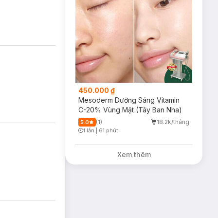
450.000 ₫
Mesoderm Dưỡng Sáng Vitamin
C-20% Vùng Mặt (Tây Ban Nha)
(1)
18.2k/tháng
5.0
1 lần
|
61 phút
Timer Gray Icon
Xem thêm