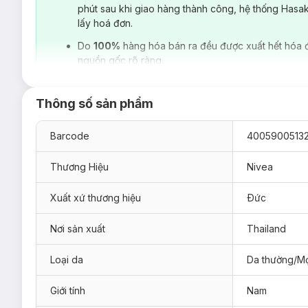
phút sau khi giao hàng thành công, hệ thống Hasa
lấy hoá đơn.
Do
100%
hàng hóa bán ra đều được xuất hết hóa 
nguồn gốc rõ ràng.
Thông số sản phẩm
Barcode
4005900513
Thương Hiệu
Nivea
Xuất xứ thương hiệu
Ðức
Hiện
Sữa Rửa Mặt Cho Nam Nivea Than Hoạt Tính Giảm 
Nơi sản xuất
Thailand
Loại da phù hợp:
Loại da
Da thường/Mọ
Phù hợp cho mọi loại da.
Giải pháp cho tình trạng da:
Giới tính
Nam
Da nhiều
dầu thừa
, bã nhờn.