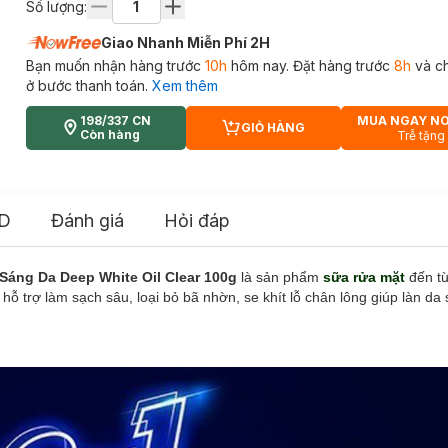
Số lượng:
Giao Nhanh Miễn Phí 2H
Bạn muốn nhận hàng trước
10h
hôm nay. Đặt hàng trước
8h
và c
ở bước thanh toán.
Xem thêm
198/337 CN
MUA NGAY N
GIỎ HÀNG
CART PLUS ICON
Còn hàng
Trễ tặng
D
Đánh giá
Hỏi đáp
 Sáng Da
Deep White Oil Clear 100g
là sản phẩm
s
ữa rửa mặt
đến t
hỗ trợ làm sạch sâu, loại bỏ bã nhờn, se khít lỗ chân lông giúp làn da