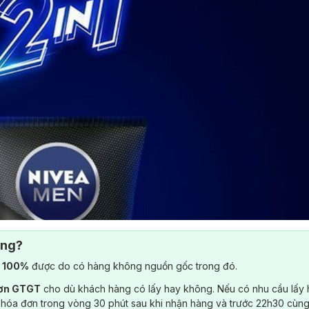
ông?
) 100%
được do có hàng không nguồn gốc trong đó.
đơn GTGT
cho dù khách hàng có lấy hay không. Nếu có nhu cầu lấy
 hóa đơn trong vòng 30 phút sau khi nhận hàng và trước 22h30 cùng