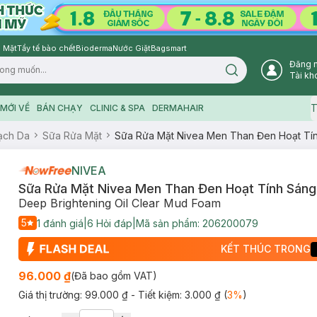
 Mặt
Tẩy tế bào chết
Bioderma
Nước Giặt
Bagsmart
Đăng 
Search icon
Tài kh
T
MỚI VỀ
BÁN CHẠY
CLINIC & SPA
DERMAHAIR
ạch Da
Sữa Rửa Mặt
Sữa Rửa Mặt Nivea Men Than Đen Hoạt Tí
NIVEA
Sữa Rửa Mặt Nivea Men Than Đen Hoạt Tính Sáng
Deep Brightening Oil Clear Mud Foam
5
1
đánh giá
|
6
Hỏi đáp
|
Mã sản phẩm:
206200079
KẾT THÚC TRONG
96.000 ₫
(Đã bao gồm VAT)
Giá thị trường:
99.000 ₫
- Tiết kiệm:
3.000 ₫
(
3
%
)