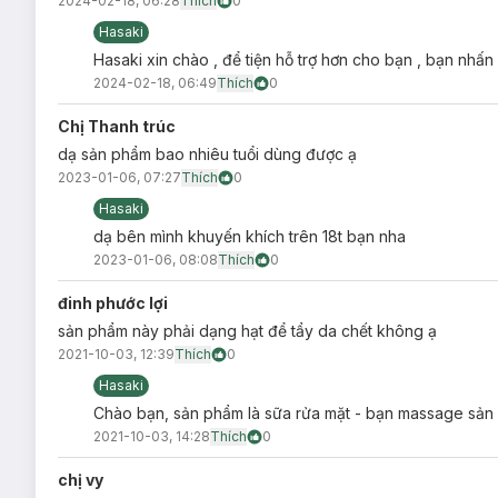
2024-02-18, 06:28
Thích
0
Hasaki
Hasaki xin chào , để tiện hỗ trợ hơn cho bạn , bạn nhấn
2024-02-18, 06:49
Thích
0
Chị Thanh trúc
dạ sản phẩm bao nhiêu tuổi dùng được ạ
2023-01-06, 07:27
Thích
0
Hasaki
Bảo quản:
dạ bên mình khuyến khích trên 18t bạn nha
2023-01-06, 08:08
Thích
0
Nơi khô ráo thoáng mát.
đinh phước lợi
Tránh ánh nắng trực tiếp, nơi có nhiệt độ cao hoặc ẩm 
sản phẩm này phải dạng hạt để tẩy da chết không ạ
Đậy nắp kín sau khi sử dụng.
2021-10-03, 12:39
Thích
0
Thông số sản phẩm:
Hasaki
Dung tích:
100g
Chào bạn, sản phẩm là sữa rửa mặt - bạn massage sản 
Thương hiệu:
Acnes
2021-10-03, 14:28
Thích
0
Xuất xứ thương hiệu:
Đức.
chị vy