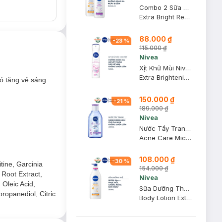
Combo 2 Sữa Dưỡng Thể Nivea Phục Hồi & Dưỡng Sáng Da Ngày & Đêm (350ml/chai)
Extra Bright Repair & Protect 8 Super Food Body Lotion SPF30 PA+++ & Extra Bright Night Nourish 8 Super Food Body Lotion
88.000 ₫
-
23
%
115.000 ₫
Nivea
Xịt Khử Mùi Nivea Cho Nữ Sáng Da, Mờ Vết Thâm 150ml
Extra Brightening 8 Super Food Spray - Vitamin C
ó tăng vẻ sáng
150.000 ₫
-
21
%
189.000 ₫
Nivea
Nước Tẩy Trang Nivea Ngăn Ngừa Mụn 400ml
Acne Care Micellar Water
108.000 ₫
-
30
%
tine, Garcinia
154.000 ₫
 Root Extract,
Nivea
 Oleic Acid,
Sữa Dưỡng Thể Nivea Phục Hồi & Chống Nắng Ban Ngày 350ml
ropanediol, Citric
Body Lotion Extra Bright Repair & Protect SPF30 PA+++