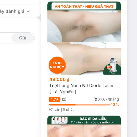
ày đánh giá
ó tăng vẻ sáng
Gửi
49.000 ₫
Triệt Lông Nách Nữ Diode Laser
(Trải Nghiệm)
(12)
67.6k/tháng
4.7
43
%
1 Lần
|
5 phút
Timer Gray Icon