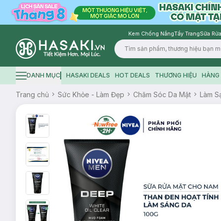
Kem Chống Nắng
Tẩy Trang
Sữa Rửa
Logo
DANH MỤC
HASAKI DEALS
HOT DEALS
THƯƠNG HIỆU
HÀNG 
Hamburger icon
Trang chủ
Sức Khỏe - Làm Đẹp
Chăm Sóc Da Mặt
Làm S