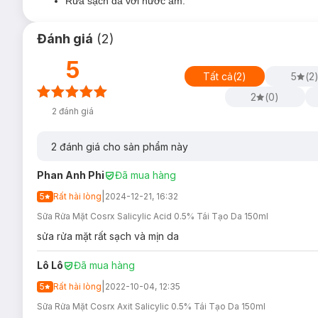
Rửa sạch da với nước ấm.
Đánh giá
(
2
)
5
Tất cả
(
2
)
5
(
2
2
(
0
)
2
đánh giá
2
đánh giá cho sản phẩm này
Phan Anh Phi
Đã mua hàng
|
5
Rất hài lòng
2024-12-21, 16:32
Sữa Rửa Mặt Cosrx Salicylic Acid 0.5% Tái Tạo Da 150ml
sửa rửa mặt rất sạch và mịn da
Lô Lô
Đã mua hàng
|
5
Rất hài lòng
2022-10-04, 12:35
Sữa Rửa Mặt Cosrx Axit Salicylic 0.5% Tái Tạo Da 150ml