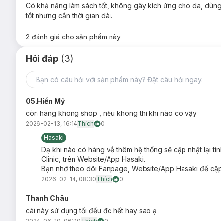
Có khả năng làm sách tốt, không gây kích ứng cho da, dùng
tốt nhưng cần thời gian dài.
2
đánh giá cho sản phẩm này
Hỏi đáp
(3)
05.Hiền Mỹ
còn hàng không shop , nếu không thì khi nào có vậy
2026-02-13, 16:14
Thích
0
Hasaki
Dạ khi nào có hàng về thêm hệ thống sẽ cập nhật lại tì
Clinic, trên Website/App Hasaki.
Bạn nhớ theo dõi Fanpage, Website/App Hasaki để cập 
2026-02-14, 08:30
Thích
0
Thanh Châu
cái này sử dụng tối đều đc hết hay sao ạ
2024-06-10, 06:00
Thích
0