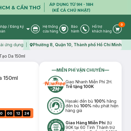
0
nhập
/
Đăng ký
Hệ thống
Bảo
Hỗ trợ
User Icon
Store Icon
Warranty Icon
Phone Icon
Cart I
oản
cửa hàng
hành
khách hàng
ải ứng dụng
Phường 8, Quận 10, Thành phố Hồ Chí Minh
Map icon
 Tạo Da 150ml
MIỄN PHÍ VẬN CHUYỂN
a 150ml
Giao Nhanh Miễn Phí 2H.
Trễ tặng 100K
Hasaki đền bù
100%
hãng
đền bù
100%
nếu phát hiện
hàng giả
:
:
:
0
00
12
23
Giao Hàng Miễn Phí
(từ
90K tại 60 Tỉnh Thành trừ