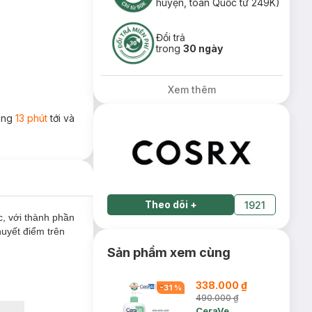
huyện, toàn Quốc từ 249K)
Đổi trả
trong
30 ngày
Xem thêm
rong
13 phút
tới và
Theo dõi
+
1921
, với thành phần
huyết điểm trên
Sản phẩm xem cùng
338.000 ₫
-
31
%
490.000 ₫
CeraVe