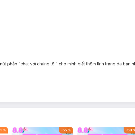
hời ngăn mụn và vết thâm, mang lại làn da mềm mại và mịn màng mà k
 nút phần "chat với chúng tôi" cho mình biết thêm tình trạng da bạn n
xit salicylic 100ppm)
loại bỏ tế bào da chết, mụn đầu đen và mụn đầu 
en bám sâu trong lỗ chân lông khi bạn rửa mặt.
 trên da hoặc cặn trang điểm để ngăn bã nhờn trong lỗ chân lông phát 
1
%
-
55
%
-
50