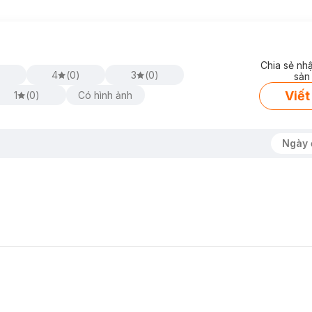
Chia sẻ nh
)
4
(
0
)
3
(
0
)
sản
Viết
1
(
0
)
Có hình ảnh
Ngày 