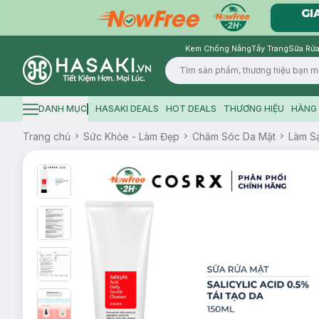
Kem Chống Nắng
Tẩy Trang
Sữa Rửa
Logo
DANH MỤC
HASAKI DEALS
HOT DEALS
THƯƠNG HIỆU
HÀNG 
Hamburger icon
Trang chủ
Sức Khỏe - Làm Đẹp
Chăm Sóc Da Mặt
Làm S