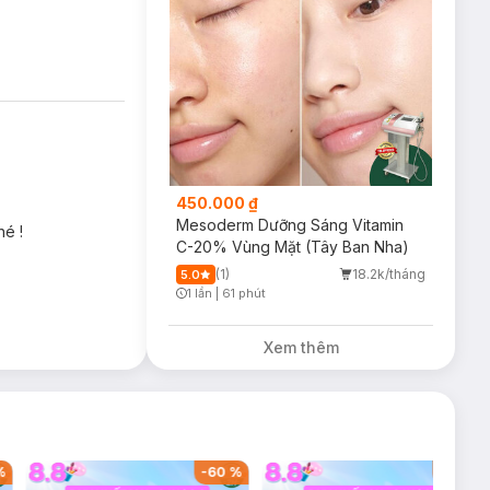
450.000 ₫
hông có cảm giác
Mesoderm Dưỡng Sáng Vitamin
hé !
C-20% Vùng Mặt (Tây Ban Nha)
trắng.
(1)
18.2k/tháng
5.0
1 lần
|
61 phút
Timer Gray Icon
triển thành mụn
Xem thêm
%
-
60
%
-
42
%