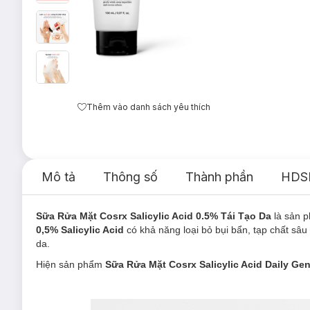
Thêm vào danh sách yêu thích
Mô tả
Thông số
Thành phần
HDS
Sữa Rửa Mặt Cosrx Salicylic Acid 0.5% Tái Tạo Da
là sản
0,5% Salicylic Acid
có khả năng loại bỏ bụi bẩn, tạp chất sâu 
da.
Hiện sản phẩm
Sữa Rửa Mặt Cosrx Salicylic Acid Daily Ge