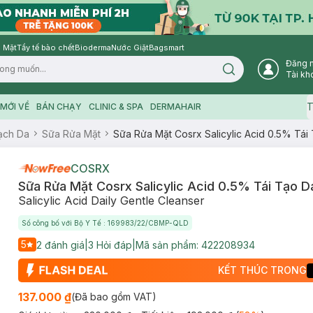
 Mặt
Tẩy tế bào chết
Bioderma
Nước Giặt
Bagsmart
Đăng 
Search icon
Tài kh
T
MỚI VỀ
BÁN CHẠY
CLINIC & SPA
DERMAHAIR
ạch Da
Sữa Rửa Mặt
Sữa Rửa Mặt Cosrx Salicylic Acid 0.5% Tái
COSRX
Sữa Rửa Mặt Cosrx Salicylic Acid 0.5% Tái Tạo D
Salicylic Acid Daily Gentle Cleanser
Số công bố với Bộ Y Tế : 169983/22/CBMP-QLD
5
2
đánh giá
|
3
Hỏi đáp
|
Mã sản phẩm:
422208934
KẾT THÚC TRONG
137.000 ₫
(Đã bao gồm VAT)