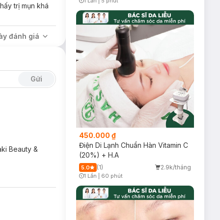
1 Lần
|
5 phút
hấy trị mụn khá
Timer Gray Icon
ày đánh giá
Gửi
450.000 ₫
Điện Di Lạnh Chuẩn Hàn Vitamin C
aki Beauty &
(20%) + H.A
(1)
2.9k/tháng
5.0
1 Lần
|
60 phút
Timer Gray Icon