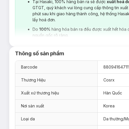
Tại Hasaki, 100% hàng bán ra sẽ được
xuất hoá 
GTGT, quý khách vui lòng cung cấp thông tin xuất
phút sau khi giao hàng thành công, hệ thống Hasa
Loại da phù hợp:
lấy hoá đơn.
Sản phẩm thích hợp cho mọi loại da kể cả da nhạy cảm
Do
100%
hàng hóa bán ra đều được xuất hết hóa 
nguồn gốc rõ ràng.
Giải pháp cho tình trạng da:
Thường xuyên sử dụng kem chống nắng, trang điểm h
Thông số sản phẩm
Thường tiếp xúc môi trường ô nhiễm, bụi bẩn.
Da thường xuất hiện
mụn
,
dầu thừa, lỗ chân lông to
.
Barcode
88094164711
Thương Hiệu
Cosrx
Xuất xứ thương hiệu
Hàn Quốc
Nơi sản xuất
Korea
Loại da
Da thường/Mọ