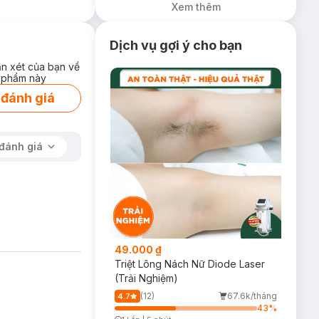
Xem thêm
Dịch vụ gợi ý cho bạn
ận xét của bạn về
 phẩm này
 đánh giá
đánh giá
49.000 ₫
Triệt Lông Nách Nữ Diode Laser
(Trải Nghiệm)
(12)
67.6k/tháng
4.7
43
%