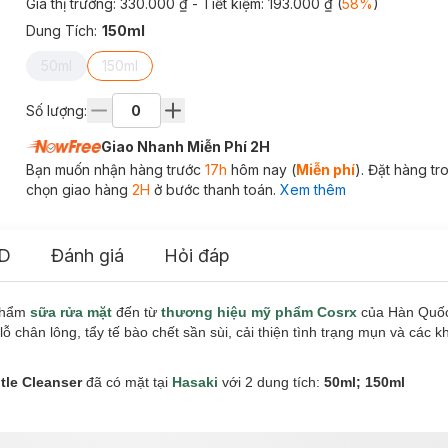
Giá thị trường:
330.000 ₫
- Tiết kiệm:
193.000 ₫
(
58
%
)
Dung Tích
:
150ml
50ml
150ml
Số lượng:
Giao Nhanh Miễn Phí 2H
Bạn muốn nhận hàng trước
17h
hôm nay (
Miễn phí
). Đặt hàng t
chọn giao hàng
2H
ở bước thanh toán.
Xem thêm
D
Đánh giá
Hỏi đáp
 phẩm
sữa rửa mặt
đến từ
thương hiệu mỹ phẩm Cosrx
của Hàn Quốc
lỗ chân lông, tẩy tế bào chết sần sùi, cải thiện tình trạng mụn và các k
ntle Cleanser
đã có mặt tại
Hasaki
với 2 dung tích:
50ml; 150ml