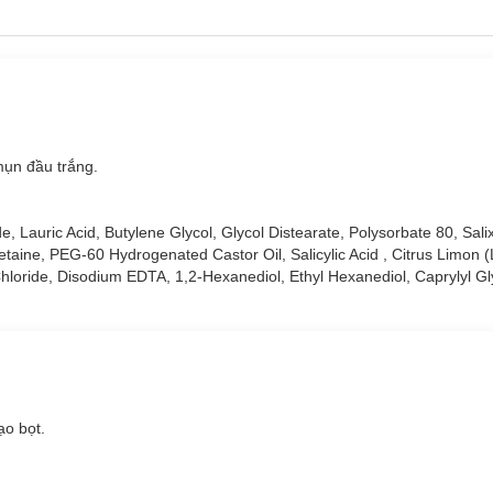
mụn đầu trắng.
e, Lauric Acid, Butylene Glycol, Glycol Distearate, Polysorbate 80, Sali
aine, PEG-60 Hydrogenated Castor Oil, Salicylic Acid , Citrus Limon (
 Chloride, Disodium EDTA, 1,2-Hexanediol, Ethyl Hexanediol, Caprylyl Gl
ạo bọt.
.