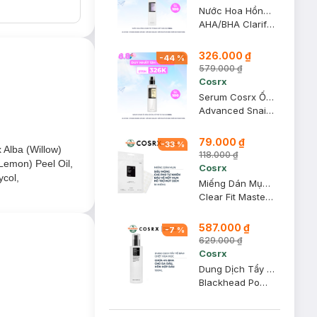
Nước Hoa Hồng Cosrx Tẩy Tế Bào Chết Hoá Học 150ml
AHA/BHA Clarifying Treatment Toner
326.000 ₫
-
44
%
579.000 ₫
Cosrx
Serum Cosrx Ốc Sên Cấp Ẩm, Hỗ Trợ Tái Tạo Da 100ml
Advanced Snail 96 Mucin Power Essence
79.000 ₫
-
33
%
x Alba (Willow)
118.000 ₫
Lemon) Peel Oil,
Cosrx
ycol,
Miếng Dán Mụn Cosrx Siêu Mỏng, Che Phủ Tự Nhiên 18 Miếng
Clear Fit Master Patch
587.000 ₫
-
7
%
629.000 ₫
Cosrx
Dung Dịch Tẩy Tế Bào Chết Hoá Học Cosrx 4% BHA 100ml
Blackhead Power Liquid Exfoliator