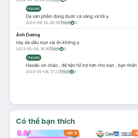
Hasaki
Dạ sản phẩm dùng đươc cả sáng và tối ạ.
2024-06-10, 06:35
Thích
0
Ánh Dương
này da dầu mụn sài ổn không ạ
2023-05-09, 16:16
Thích
0
Ưu thế nổi bật:
Hasaki
Nhẹ nhàng loại bỏ tạp chất và bã nhờn dư thừa đồng t
Hasaki xin chào , để tiện hỗ trợ hơn cho bạn , bạn nhấn
bong tróc.
2023-05-09, 17:22
Thích
0
Các thành phần tái tạo từ
thực vật
và
axit salicylic (A
Giúp lấy đi lớp tế bào chết già cỗi, bã nhờn, mụn đầu đ
Kết cấu dạng kem, tạo bọt siêu nhỏ để loại bỏ chất thải
đầu đen và mụn đầu trắng.
Độ an toàn:
Không cồn
Có thể bạn thích
Không chất tẩy rửa
-
40
%
-
40
%
-
3
Không Sulfates