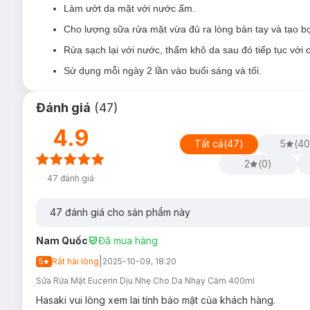
mỏng manh.
Làm ướt da mặt với nước ấm.
Sản phẩm phù hợp cho làn da bé từ 1 tháng tuổi.
Cho lượng sữa rửa mặt vừa đủ ra lòng bàn tay và tạo b
Độ an toàn:
Rửa sạch lại với nước, thấm khô da sau đó tiếp tục với
Không cồn
Sử dụng mỗi ngày 2 lần vào buổi sáng và tối.
Không mùi
Không paraben
Đánh giá
(
47
)
Không xà phòng
4.9
Tất cả
(
47
)
5
(
4
Hướng dẫn bảo quản Sữa Rửa Mặt Eucerin PH5 
2
(
0
)
Nơi khô ráo thoáng mát.
47
đánh giá
Tránh ánh nắng trực tiếp, nơi có nhiệt độ cao hoặc ẩm ư
Đậy nắp kín sau khi sử dụng.
47
đánh giá cho sản phẩm này
Lưu ý:
Nam Quốc
Đã mua hàng
Ngày sản xuất:
Xem chi tiết trên bao bì.
|
5
Rất hài lòng
2025-10-09, 18:20
Hạn sử dụng:
3 năm kể từ ngày sản xuất.
Sữa Rửa Mặt Eucerin Dịu Nhẹ Cho Da Nhạy Cảm 400ml
Hiện tại Hasaki đang bán song song cả mẫu cũ và m
Hasaki vui lòng xem lai tính bảo mật của khách hàng.