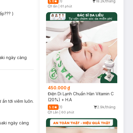
(1)
18.2k/tháng
5.0
1 lần
|
61 phút
Timer Gray Icon
ếp??? )
saki ngày càng
450.000 ₫
Điện Di Lạnh Chuẩn Hàn Vitamin C
(20%) + H.A
 ẩn tới viêm luôn.
(1)
2.9k/tháng
5.0
1 Lần
|
60 phút
Timer Gray Icon
asaki ngày càng