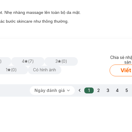
ọt. Nhẹ nhàng massage lên toàn bộ da mặt.
 các bước skincare như thông thường.
Chia sẻ nh
0
)
4
(
7
)
3
(
0
)
Facial Cleanser Sensitive Skin:
sản
Viết
1
(
0
)
Có hình ảnh
ớt.
Ngày đánh giá
1
2
3
4
5
ới.