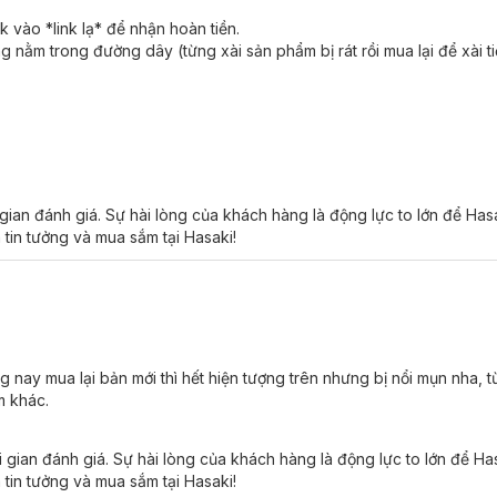
 vào *link lạ* để nhận hoàn tiền.
ằm trong đường dây (từng xài sản phẩm bị rát rồi mua lại để xài ti
ian đánh giá. Sự hài lòng của khách hàng là động lực to lớn để Ha
 tin tưởng và mua sắm tại Hasaki!
nay mua lại bản mới thì hết hiện tượng trên nhưng bị nổi mụn nha, từ
m khác.
gian đánh giá. Sự hài lòng của khách hàng là động lực to lớn để H
 tin tưởng và mua sắm tại Hasaki!