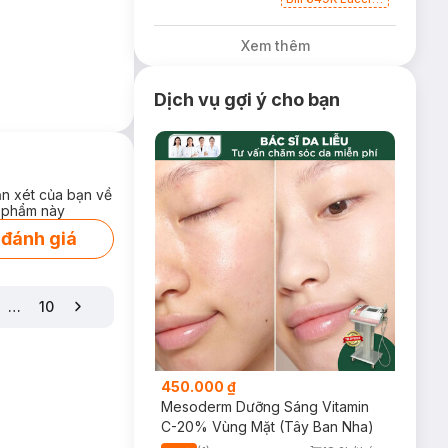
Tặng Nước
Dưỡng Sáng Da
Xem thêm
30ml trị giá 350K
(SL có hạn)
Dịch vụ gợi ý cho bạn
ận xét của bạn về
 phẩm này
 đánh giá
…
10
450.000 ₫
Mesoderm Dưỡng Sáng Vitamin
C-20% Vùng Mặt (Tây Ban Nha)