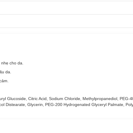
à da bé từ 1 tháng tuổi.
acial Cleanser Sensitive Skin:
acial Cleanser Sensitive Skin:
ã nhờn và tế bào chết.
 mất nước, giúp da mềm mịn không bị khô căng sau khi rửa mặt.
acetate
giúp làm sạch hiệu quả để ngăn chặn bít tắc da.
 nhẹ cho da.
ải thiện da khoẻ hơn từng ngày.
ịu da.
 cồn, hương liệu, xà phòng, Paraben, SLS.
 cảm.
CHO LÀN DA NHẠY CẢM, bao gồm da đỏ, ngứa và khô ráp.
yl Glucoside, Citric Acid, Sodium Chloride, Methylpropanediol, PEG-
col Distearate, Glycerin, PEG-200 Hydrogenated Glyceryl Palmate, Pol
ả và khả năng dung nạp rất tốt ngay cả trên làn da nhạy cảm, bao gồ