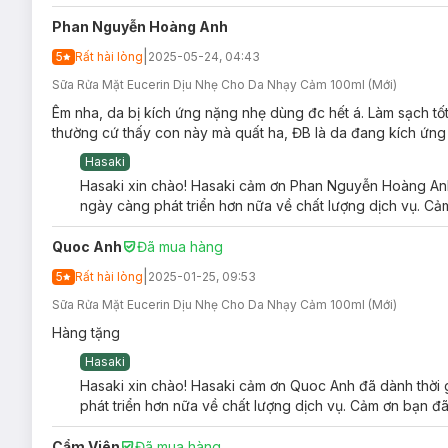
Phan Nguyễn Hoàng Anh
|
5
Rất hài lòng
2025-05-24, 04:43
Sữa Rửa Mặt Eucerin Dịu Nhẹ Cho Da Nhạy Cảm 100ml (Mới)
Êm nha, da bị kích ứng nặng nhẹ dùng đc hết á. Làm sạch tốt
thường cứ thấy con này mà quất ha, ĐB là da đang kích ứng ,
Hasaki
Hasaki xin chào! Hasaki cảm ơn Phan Nguyễn Hoàng Anh 
ngày càng phát triển hơn nữa về chất lượng dịch vụ. Cảm
Quoc Anh
Đã mua hàng
|
5
Rất hài lòng
2025-01-25, 09:53
Sữa Rửa Mặt Eucerin Dịu Nhẹ Cho Da Nhạy Cảm 100ml (Mới)
Hàng tặng
Hasaki
Hasaki xin chào! Hasaki cảm ơn Quoc Anh đã dành thời g
phát triển hơn nữa về chất lượng dịch vụ. Cảm ơn bạn đã
Cẩm Viên
Đã mua hàng