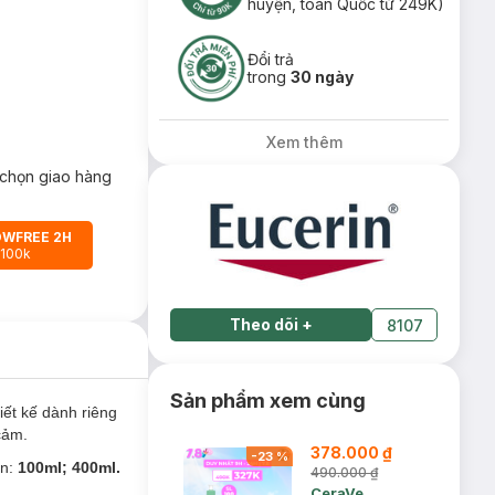
huyện, toàn Quốc từ 249K)
Đổi trả
trong
30 ngày
Xem thêm
chọn giao hàng
OWFREE 2H
 100k
Theo dõi
+
8107
Sản phẩm xem cùng
iết kế dành riêng
cảm.
378.000 ₫
-
23
%
ọn:
100ml; 400ml.
490.000 ₫
CeraVe