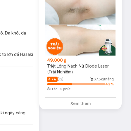
đô. Da khô, da
 to lớn để Hasaki
49.000 ₫
Triệt Lông Nách Nữ Diode Laser
(Trải Nghiệm)
(12)
67.5k/tháng
4.7
43
%
1 Lần
|
5 phút
Timer Gray Icon
Xem thêm
aki ngày càng