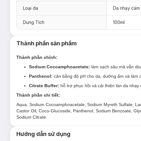
Sản phẩm phù hợp cho mọi loại da, kể cả da nhạy cảm v
Loại da
Da nhạy cảm
Đối tượng sử dụng Sữa Rửa Mặt Eucerin PH5 F
Da nhạy cảm - kích ứng
, mẩn đỏ, ngứa và khô ráp.
Dung Tích
100ml
Ưu thế nổi bật của Sữa Rửa Mặt Eucerin PH5 F
Nhẹ nhàng làm sạch làn da nhạy cảm, loại bỏ bụi bẩn, b
Thành phần sản phẩm
Cân bằng độ pH của da, tạo lớp màng ẩm ngăn ngừa da
Thành phần chính:
Sản phẩm được bổ sung hoạt chất
Sodium Cocoampho
Sodium Cocoamphoacetate:
làm sạch sâu mà vẫn dịu
Citrate Buffer
và
Panthenol
hỗ trợ phục hồi da, giúp c
Panthenol:
cân bằng độ pH cho da, dưỡng ẩm và làm d
Với 0% thành phần có khả năng gây kích ứng da như:
Citrate Buffer:
hỗ trợ phục hồi và cải thiện làn da nhạy
Sản phẩm được chứng minh: KHÔNG GÂY KÍCH ỨNG 
Thành phần chi tiết:
Aqua, Sodium Cocoamphoacetate, Sodium Myreth Sulfate, Laur
Castor Oil, Coco-Glucoside, Panthenol, Sodium Benzoate, Gly
Sodium Citrate.
Nghiên cứu lâm sàng và da liễu:
Hướng dẫn sử dụng
Các nghiên cứu lâm sàng và da liễu chứng minh hiệu qu