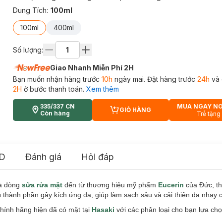
Dung Tích
:
100ml
100ml
400ml
Số lượng:
Giao Nhanh Miễn Phí 2H
Bạn muốn nhận hàng trước
10h
ngày mai. Đặt hàng trước
24h
và 
2H
ở bước thanh toán.
Xem thêm
335/337 CN
MUA NGAY N
GIỎ HÀNG
CART PLUS ICON
Còn hàng
Trễ tặng
D
Đánh giá
Hỏi đáp
là dòng
sữa rửa mặt
đến từ thương hiệu mỹ phẩm
Eucerin
của Đức, th
thành phần gây kích ứng da, giúp làm sạch sâu và cải thiện da nhạy 
hính hãng hiện đã có mặt tại
Hasaki
với các phân loại cho bạn lựa ch