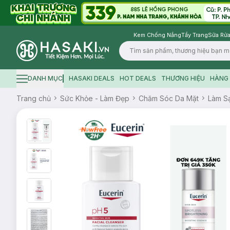
Kem Chống Nắng
Tẩy Trang
Sữa Rửa
Logo
DANH MỤC
HASAKI DEALS
HOT DEALS
THƯƠNG HIỆU
HÀNG 
Hamburger icon
Trang chủ
Sức Khỏe - Làm Đẹp
Chăm Sóc Da Mặt
Làm S