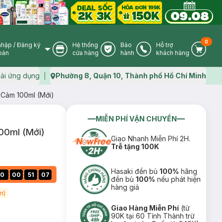
0
nhập
/
Đăng ký
Hệ thống
Bảo
Hỗ trợ
User Icon
Store Icon
Warranty Icon
Phone Icon
Cart I
oản
cửa hàng
hành
khách hàng
ải ứng dụng
Phường 8, Quận 10, Thành phố Hồ Chí Minh
Map icon
 Cảm 100ml (Mới)
MIỄN PHÍ VẬN CHUYỂN
00ml (Mới)
Giao Nhanh Miễn Phí 2H.
Trễ tặng 100K
Hasaki đền bù
100%
hãng
:
:
:
0
00
51
06
đền bù
100%
nếu phát hiện
hàng giả
n)
Giao Hàng Miễn Phí
(từ
90K tại 60 Tỉnh Thành trừ