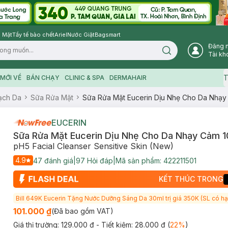
 Mặt
Tẩy tế bào chết
Ariel
Nước Giặt
Bagsmart
Đăng 
Search icon
Tài kh
T
MỚI VỀ
BÁN CHẠY
CLINIC & SPA
DERMAHAIR
ạch Da
Sữa Rửa Mặt
Sữa Rửa Mặt Eucerin Dịu Nhẹ Cho Da Nhạy
EUCERIN
Sữa Rửa Mặt Eucerin Dịu Nhẹ Cho Da Nhạy Cảm 1
pH5 Facial Cleanser Sensitive Skin (New)
4.9
47
đánh giá
|
97
Hỏi đáp
|
Mã sản phẩm:
422211501
KẾT THÚC TRONG
Bill 649K Eucerin Tặng Nước Dưỡng Sáng Da 30ml trị giá 350K (SL có hạ
101.000 ₫
(Đã bao gồm VAT)
Giá thị trường:
129.000 ₫
- Tiết kiệm:
28.000 ₫
(
22
%
)