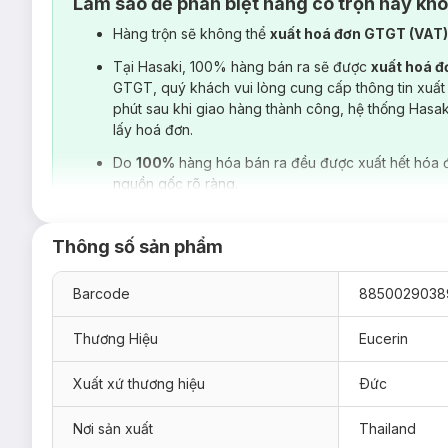
Làm sao để phân biệt hàng có trộn hay kh
Hàng trộn sẽ không thể
xuất hoá đơn GTGT (VAT
Tại Hasaki, 100% hàng bán ra sẽ được
xuất hoá 
GTGT, quý khách vui lòng cung cấp thông tin xuất
phút sau khi giao hàng thành công, hệ thống Hasa
lấy hoá đơn.
Do
100%
hàng hóa bán ra đều được xuất hết hóa 
nguồn gốc rõ ràng.
Thông số sản phẩm
Barcode
8850029038
Thương Hiệu
Eucerin
Xuất xứ thương hiệu
Ðức
Sữa Rửa Mặt Eucerin PH5 Facial Cleanser Sens
Nơi sản xuất
Thailand