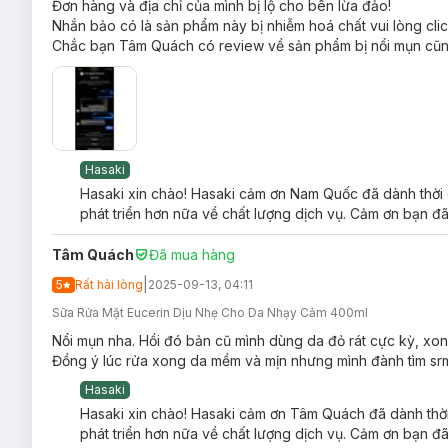
Đơn hàng và địa chỉ của mình bị lộ cho bên lừa đảo!
Nhắn bảo có là sản phẩm này bị nhiễm hoá chất vui lòng click
Chắc bạn Tâm Quách có review về sản phẩm bị nổi mụn cũng n
Hasaki
Hasaki xin chào! Hasaki cảm ơn Nam Quốc đã dành thời g
phát triển hơn nữa về chất lượng dịch vụ. Cảm ơn bạn đã
Tâm Quách
Đã mua hàng
|
5
Rất hài lòng
2025-09-13, 04:11
Sữa Rửa Mặt Eucerin Dịu Nhẹ Cho Da Nhạy Cảm 400ml
Nổi mụn nha. Hồi đó bản cũ mình dùng da đỏ rát cực kỳ, xong 
Đồng ý lúc rửa xong da mềm và mịn nhưng mình đành tìm sr
Hasaki
Hasaki xin chào! Hasaki cảm ơn Tâm Quách đã dành thời 
phát triển hơn nữa về chất lượng dịch vụ. Cảm ơn bạn đã