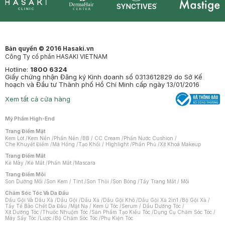
Synctives
Clinic
Dermahair
Mastige
Bản quyền © 2016 Hasaki.vn
Công Ty cổ phần HASAKI VIETNAM
Hotline:
1800 6324
Giấy chứng nhận Đăng ký Kinh doanh số 0313612829 do Sở Kế
hoạch và Đầu tư Thành phố Hồ Chí Minh cấp ngày 13/01/2016
Xem tất cả cửa hàng
Mỹ Phẩm High-End
Trang Điểm Mặt
Kem Lót
/
Kem Nền
/
Phấn Nền
/
BB / CC Cream
/
Phấn Nước Cushion
/
Che Khuyết Điểm
/
Má Hồng
/
Tạo Khối / Highlight
/
Phấn Phủ
/
Xịt Khoá Makeup
Trang Điểm Mắt
Kẻ Mày
/
Kẻ Mắt
/
Phấn Mắt
/
Mascara
Trang Điểm Môi
Son Dưỡng Môi
/
Son Kem / Tint
/
Son Thỏi
/
Son Bóng
/
Tẩy Trang Mắt / Môi
Chăm Sóc Tóc Và Da Đầu
Dầu Gội Và Dầu Xả
/
Dầu Gội
/
Dầu Xả
/
Dầu Gội Khô
/
Dầu Gội Xả 2in1
/
Bộ Gội Xả
/
Tẩy Tế Bào Chết Da Đầu
/
Mặt Nạ / Kem Ủ Tóc
/
Serum / Dầu Dưỡng Tóc
/
Xịt Dưỡng Tóc
/
Thuốc Nhuộm Tóc
/
Sản Phẩm Tạo Kiểu Tóc
/
Dụng Cụ Chăm Sóc Tóc
/
Máy Sấy Tóc
/
Lược
/
Bộ Chăm Sóc Tóc
/
Phụ Kiện Tóc