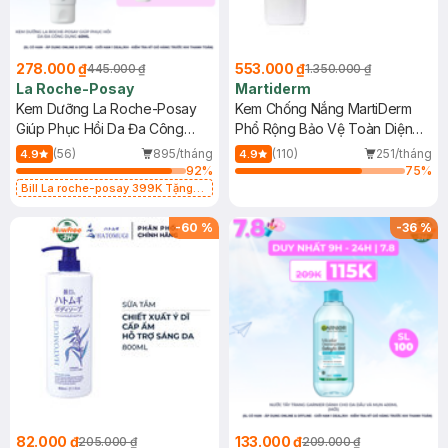
278.000 ₫
553.000 ₫
445.000 ₫
1.350.000 ₫
La Roche-Posay
Martiderm
Kem Dưỡng La Roche-Posay
Kem Chống Nắng MartiDerm
Giúp Phục Hồi Da Đa Công
Phổ Rộng Bảo Vệ Toàn Diện
Dụng 40ml
40ml
(56)
895/tháng
(110)
251/tháng
4.9
4.9
92
%
75
%
Bill La roche-posay 399K Tặng
Gel rửa mặt da dầu nhạy cảm 50ml
(SL có hạn)
-
60
%
-
36
%
82.000 ₫
133.000 ₫
205.000 ₫
209.000 ₫