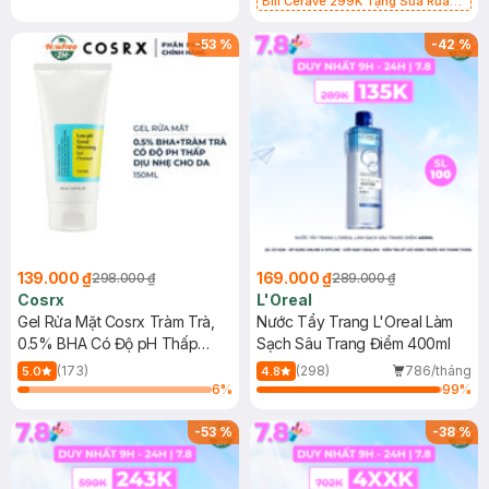
Bill Cerave 299K Tặng Sữa Rửa
Mặt Cerave 30ml (SL có hạn)
-
53
%
-
42
%
139.000 ₫
169.000 ₫
298.000 ₫
289.000 ₫
Cosrx
L'Oreal
Gel Rửa Mặt Cosrx Tràm Trà,
Nước Tẩy Trang L'Oreal Làm
0.5% BHA Có Độ pH Thấp
Sạch Sâu Trang Điểm 400ml
150ml
(173)
(298)
786/tháng
5.0
4.8
6
%
99
%
-
53
%
-
38
%