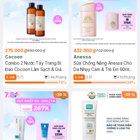
275.000 ₫
432.000 ₫
590.000 ₫
702.000 ₫
Cocoon
Anessa
Combo 2 Nước Tẩy Trang Bí
Sữa Chống Nắng Anessa Cho
Đao Cocoon Làm Sạch & Giảm
Da Nhạy Cảm & Trẻ Em 60ml
Dầu 500ml
(Mới)
(57)
1.4k/tháng
(23)
410/tháng
5.0
5.0
75
%
34
%
-
38
%
-
59
%