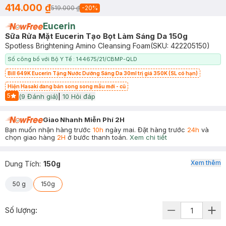
414.000 ₫
519.000 ₫
-
20
%
Eucerin
Sữa Rửa Mặt Eucerin Tạo Bọt Làm Sáng Da 150g
Spotless Brightening Amino Cleansing Foam
(SKU:
422205150
)
Số công bố với Bộ Y Tế : 144675/21/CBMP-QLD
Bill 649K Eucerin Tặng Nước Dưỡng Sáng Da 30ml trị giá 350K (SL có hạn)
Hiện Hasaki đang bán song song mẫu mới - cũ
5
(
9
Đánh giá)
|
10
Hỏi đáp
Start Icon
Giao Nhanh Miễn Phí 2H
Bạn muốn nhận hàng trước
10h
ngày mai. Đặt hàng trước
24h
và
chọn giao hàng
2H
ở bước thanh toán.
Xem chi tiết
Xem thêm
Dung Tích
:
150g
50 g
150g
Số lượng: