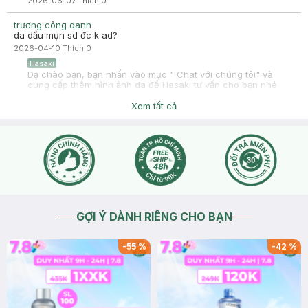
2026-06-07
Thích
0
trương công danh
da dầu mụn sd đc k ad?
2026-04-10
Thích
0
Hasaki
Dạ chào bạn, bạn nhấn vào mục " Chat với chúng tôi" và
cung cấp thêm hình ảnh da để Hasaki tư vấn cho bạn nhé
2026-04-11
Thích
0
Xem tất cả
GỢI Ý DÀNH RIÊNG CHO BẠN
-
55
%
-
42
%