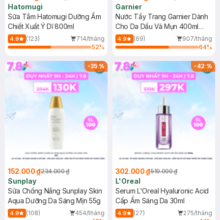
Hatomugi
Garnier
Sữa Tắm Hatomugi Dưỡng Ẩm
Nước Tẩy Trang Garnier Dành
Chiết Xuất Ý Dĩ 800ml
Cho Da Dầu Và Mụn 400ml
(Mới)
(123)
714/tháng
(69)
907/tháng
4.9
4.9
52
%
64
%
-
35
%
-
42
%
152.000 ₫
302.000 ₫
234.000 ₫
519.000 ₫
Sunplay
L'Oreal
Sữa Chống Nắng Sunplay Skin
Serum L'Oreal Hyaluronic Acid
Aqua Dưỡng Da Sáng Mịn 55g
Cấp Ẩm Sáng Da 30ml
(108)
454/tháng
(27)
275/tháng
4.9
4.9