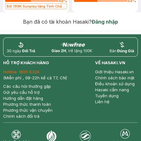
48
%
44
%
Bill 199K Sunplay tặng Tinh Chất
Chống Nắng 7g trị giá 30K (SL có
hạn)
Bạn đã có tài khoản Hasaki?
Đăng nhập
return
nowfree
price
HỖ TRỢ KHÁCH HÀNG
VỀ HASAKI.VN
Hotline:
1800 6324
Giới thiệu Hasaki.vn
(Miễn phí , 08-22h kể cả T7, CN)
Chính sách bảo mật
Điều khoản sử dụng
Các câu hỏi thường gặp
Hasaki cẩm nang
Gửi yêu cầu hỗ trợ
Tuyển dụng
Hướng dẫn đặt hàng
Liên hệ
Phương thức thanh toán
Phương thức vận chuyển
Chính sách đổi trả