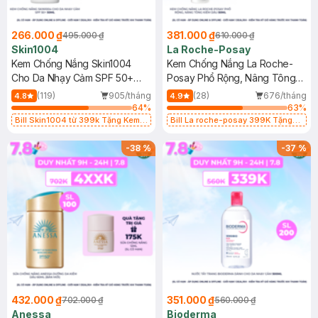
266.000 ₫
381.000 ₫
495.000 ₫
610.000 ₫
Skin1004
La Roche-Posay
Kem Chống Nắng Skin1004
Kem Chống Nắng La Roche-
Cho Da Nhạy Cảm SPF 50+
Posay Phổ Rộng, Nâng Tông
50ml
Kiềm Dầu 50ml
(119)
905/tháng
(28)
676/tháng
4.8
4.9
64
%
63
%
Bill Skin1004 từ 399k Tặng Kem
Bill La roche-posay 399K Tặng
Chống Nắng Cho Da Nhạy Cảm
Gel rửa mặt da dầu nhạy cảm 50ml
SPF 50+ 20ml (SL Có Hạn)
(SL có hạn)
-
38
%
-
37
%
432.000 ₫
351.000 ₫
702.000 ₫
560.000 ₫
Anessa
Bioderma