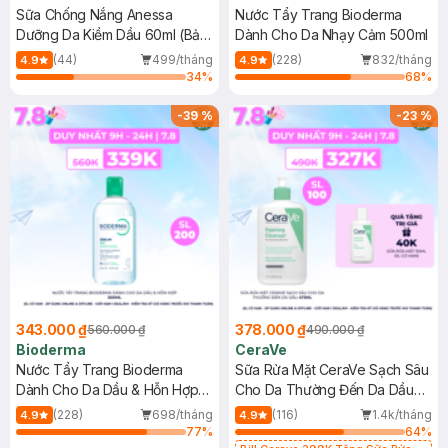
Sữa Chống Nắng Anessa
Nước Tẩy Trang Bioderma
Dưỡng Da Kiềm Dầu 60ml (Bản
Dành Cho Da Nhạy Cảm 500ml
Mới)
(44)
499/tháng
(228)
832/tháng
4.9
4.9
34
%
68
%
-
39
%
-
23
%
343.000 ₫
378.000 ₫
560.000 ₫
490.000 ₫
Bioderma
CeraVe
Nước Tẩy Trang Bioderma
Sữa Rửa Mặt CeraVe Sạch Sâu
Dành Cho Da Dầu & Hỗn Hợp
Cho Da Thường Đến Da Dầu
500ml
473ml
(228)
698/tháng
(116)
1.4k/tháng
4.9
4.9
77
%
64
%